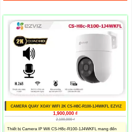
CAMERA QUAY XOAY WIFI 2K CS-H8C-R100-1J4WKFL EZVIZ
1,900,000 ₫
2,100,000 ₫
Thiết bị Camera IP Wifi CS-H8c-R100-1J4WKFL mang đến