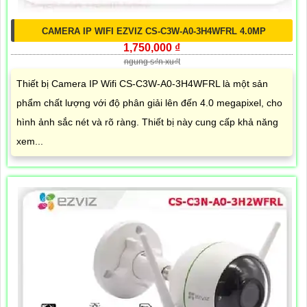
CAMERA IP WIFI EZVIZ CS-C3W-A0-3H4WFRL 4.0MP
1,750,000 ₫
ngung s₫n xu₫t
Thiết bị Camera IP Wifi CS-C3W-A0-3H4WFRL là một sản
phẩm chất lượng với độ phân giải lên đến 4.0 megapixel, cho
hình ảnh sắc nét và rõ ràng. Thiết bị này cung cấp khả năng
xem...