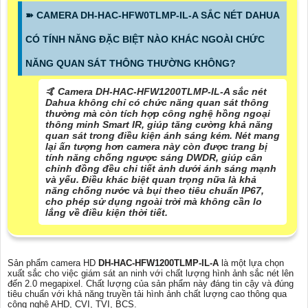
➽ CAMERA DH-HAC-HFW0TLMP-IL-A SẮC NÉT DAHUA
CÓ TÍNH NĂNG ĐẶC BIỆT NÀO KHÁC NGOÀI CHỨC
NĂNG QUAN SÁT THÔNG THƯỜNG KHÔNG?
🤙 Camera DH-HAC-HFW1200TLMP-IL-A sắc nét
Dahua không chỉ có chức năng quan sát thông
thường mà còn tích hợp công nghệ hồng ngoại
thông minh Smart IR, giúp tăng cường khả năng
quan sát trong điều kiện ánh sáng kém. Nét mang
lại ấn tượng hơn camera này còn được trang bị
tính năng chống ngược sáng DWDR, giúp cân
chỉnh đồng đều chi tiết ảnh dưới ánh sáng mạnh
và yếu. Điều khác biệt quan trọng nữa là khả
năng chống nước và bụi theo tiêu chuẩn IP67,
cho phép sử dụng ngoài trời mà không cần lo
lắng về điều kiện thời tiết.
Sản phẩm camera HD
DH-HAC-HFW1200TLMP-IL-A
là một lựa chọn
xuất sắc cho việc giám sát an ninh với chất lượng hình ảnh sắc nét lên
đến 2.0 megapixel. Chất lượng của sản phẩm này đáng tin cậy và đúng
tiêu chuẩn với khả năng truyền tải hình ảnh chất lượng cao thông qua
công nghệ AHD, CVI, TVI, BCS.