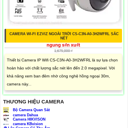
CAMERA WI-FI EZVIZ NGOÀI TRỜI CS-C3N-A0-3H2WFRL SẮC
NÉT
ngung s₫n xu₫t
1,675,000 ₫
Thiết bị Camera IP Wifi CS-C3N-A0-3H2WFRL là sự lựa chọn
hoàn hảo với chất lượng sắc nét lên đến 2.0 megapixel. Với
khả năng xem ban đêm nhờ công nghệ hồng ngoại 30m,
camera này...
THƯƠNG HIỆU CAMERA
Bộ Camera Quan Sát
camera Dahua
Camera HIKVISON
camera KBvision