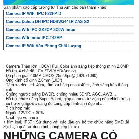
Sản phẩm cao cấp tương tự Thu Âm cho bạn tham khảo
Camera IP WIFI IPC-F22FP-D
Camera Dahua DH-IPC-HDBW3441R-ZAS-S2
Camera Wifi IPC GK2CP 3C0W Imou
Camera Wifi Imou IPC-T42EP
Camera IP Wifi Văn Phòng Chất Lượng
. Camera Thân lớn HDCVI Full Color ánh sáng kép thông minh 2.0MP
. Hỗ trợ 4 chế độ : CVI/TVI/AHD/Analog
. Độ phân giải 2.0MP CMOS 25/30fps@(1920x1080)
. Ống kính cố định 2.8mm (102°)
. Tầm xa đèn led: 40m, tầm xa hồng ngoại 40m , ánh sáng kép thông
minh
. Chống ngược sáng DWDR, chống nhiễu 3DNR, AGC, AWB...
. Hỗ trợ chức năng Super Adapt, giúp camera tự động cân chỉnh trong
môi trường ngược sáng để cung cấp hình ảnh đẹp nhất
. Tích hợp mic
. Nguồn 12VDC ± 30%
. Chất liệu vỏ nhựa
+ kim loại, IP67 * Sử dụng với các đầu ghi hỗ trợ chức năng SMD để
đạt hiệu quả sử dụng ánh sáng kép tối ưu.
NHỮNG CAMERA CÓ