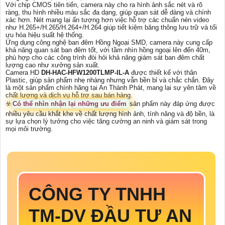
Với chip CMOS tiên tiến, camera này cho ra hình ảnh sắc nét và rõ
ràng, thu hình nhiều màu sắc đa dạng, giúp quan sát dễ dàng và chính
xác hơn. Nét mang lại ấn tượng hơn việc hỗ trợ các chuẩn nén video
như H.265+/H.265/H.264+/H.264 giúp tiết kiệm băng thông lưu trữ và tối
ưu hóa hiệu suất hệ thống.
Ứng dụng công nghệ ban đêm Hồng Ngoại SMD, camera này cung cấp
khả năng quan sát ban đêm tốt, với tầm nhìn hồng ngoại lên đến 40m,
phù hợp cho các công trình đòi hỏi khả năng giám sát ban đêm chất
lượng cao như xưởng sản xuất.
Camera HD
DH-HAC-HFW1200TLMP-IL-A
được thiết kế với thân
Plastic, giúp sản phẩm nhẹ nhàng nhưng vẫn bền bỉ và chắc chắn. Đây
là một sản phẩm chính hãng tại An Thành Phát, mang lại sự yên tâm về
chất lượng và dịch vụ hỗ trợ sau bán hàng.
☣️
Có thể nhìn nhận lại những ưu điểm
sản phẩm này đáp ứng được
nhiều yêu cầu khắt khe về chất lượng hình ảnh, tính năng và độ bền, là
sự lựa chọn lý tưởng cho việc tăng cường an ninh và giám sát trong
mọi môi trường.
CÔNG TY TNHH
TM-DV ĐẦU TƯ AN