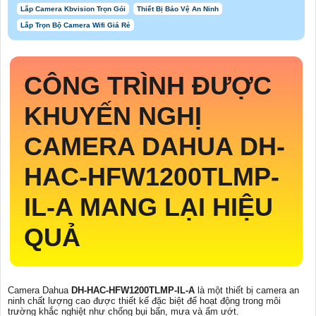
Lắp Camera Kbvision Trọn Gói
Thiết Bị Bảo Vệ An Ninh
Lắp Trọn Bộ Camera Wifi Giá Rẻ
CÔNG TRÌNH ĐƯỢC
KHUYẾN NGHỊ
CAMERA DAHUA
DH-
HAC-HFW1200TLMP-
IL-A
MANG LẠI HIỆU
QUẢ
Camera Dahua
DH-HAC-HFW1200TLMP-IL-A
là một thiết bị camera an
ninh chất lượng cao được thiết kế đặc biệt để hoạt động trong môi
trường khắc nghiệt như chống bụi bẩn, mưa và ẩm ướt.