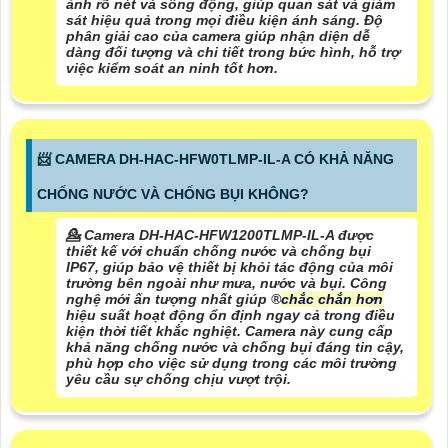
ảnh rõ nét và sống động, giúp quan sát và giám
sát hiệu quả trong mọi điều kiện ánh sáng. Độ
phân giải cao của camera giúp nhận diện dễ
dàng đối tượng và chi tiết trong bức hình, hỗ trợ
việc kiểm soát an ninh tốt hơn.
📨 CAMERA DH-HAC-HFW0TLMP-IL-A CÓ KHẢ NĂNG
CHỐNG NƯỚC VÀ CHỐNG BỤI KHÔNG?
💁 Camera DH-HAC-HFW1200TLMP-IL-A được
thiết kế với chuẩn chống nước và chống bụi
IP67, giúp bảo vệ thiết bị khỏi tác động của môi
trường bên ngoài như mưa, nước và bụi. Công
nghệ mới ấn tượng nhất giúp ®️
chắc chắn hơn
hiệu suất hoạt động ổn định ngay cả trong điều
kiện thời tiết khắc nghiệt. Camera này cung cấp
khả năng chống nước và chống bụi đáng tin cậy,
phù hợp cho việc sử dụng trong các môi trường
yêu cầu sự chống chịu vượt trội.