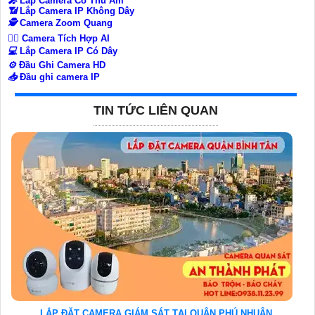
️🎤️
Lắp Camera Có Thu Âm
📶
Lắp Camera IP Không Dây
🕵️
Camera Zoom Quang
🧛‍♀️
Camera Tích Hợp AI
💻
Lắp Camera IP Có Dây
⚙️
Đầu Ghi Camera HD
📥
Đầu ghi camera IP
TIN TỨC LIÊN QUAN
LẮP ĐẶT CAMERA GIÁM SÁT TẠI QUẬN PHÚ NHUẬN