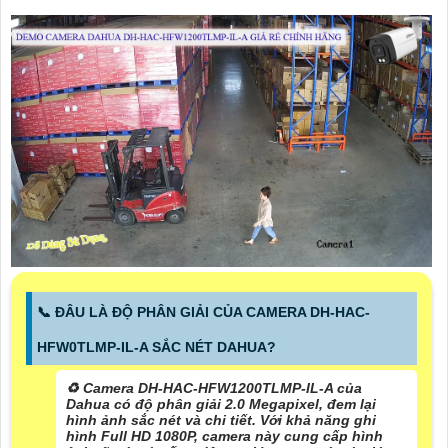
📞 ĐÂU LÀ ĐỘ PHÂN GIẢI CỦA CAMERA DH-HAC-
HFW0TLMP-IL-A SẮC NÉT DAHUA?
♻️ Camera DH-HAC-HFW1200TLMP-IL-A của
Dahua có độ phân giải 2.0 Megapixel, đem lại
hình ảnh sắc nét và chi tiết. Với khả năng ghi
hình Full HD 1080P, camera này cung cấp hình