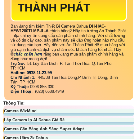
THÀNH PHÁT
Bạn đang tìm kiếm Thiết Bị Camera Dahua
DH-HAC-
HFW1200TLMP-IL-A
chính hãng? Hãy tin tưởng An Thành Phát
– địa chỉ uy tín cung cấp sản phẩm chính hãng. Với chất lượng
và độ tin cậy cao, sản phẩm này sẽ đáp ứng hoàn hảo nhu cầu
sử dụng của bạn. Hãy đến với An Thành Phát để mua hàng với
giá cạnh tranh và dịch vụ chăm sóc khách hàng tốt nhất. Hãy
®️
chắc chắn hơn
rằng bạn đang mua sản phẩm chính hãng và
đúng như mong đợi!
Trụ Sở:
51 Lũy Bán Bích, P. Tân Thới Hòa, Q.Tân Phú,
TP.HCM
Hotline: 0938.11.23.99
Chi Nhánh 1:
445/38 Tân Hòa Đông,P Bình Trị Đông, Bình
Tân, TP HCM
Kỹ Thuật:
0906.855.330
Điện Thoại:
(028) 6688.4949
Thông Tin:
Camera WizMind
Lắp Camera Ip AI Dahua Giá Rẻ
Camera Cân Bằng Ánh Sáng Super Adapt
Camera Ultra 2k Dahua