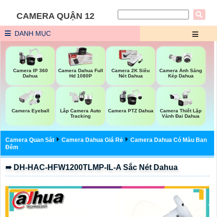
CAMERA QUẬN 12
DANH MỤC
Camera IP 360
Camera Dahua Full
Camera 2K Siêu
Camera Ánh Sáng
Dahua
Hd 1080P
Nét Dahua
Kép Dahua
Camera Eyeball
Lắp Camera Auto
Camera PTZ Dahua
Camera Thiết Lập
Tracking
Vành Đai Dahua
Camera Quan Sát
Camera Dahua Giá Rẻ
Camera Dahua Có Màu Ban
Đêm
➠ DH-HAC-HFW1200TLMP-IL-A Sắc Nét Dahua