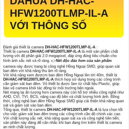
DAHUA
DH-HAC-
HFW1200TLMP-IL-A
VỚI THÔNG SỐ
Đánh giá thiết bị camera
DH-HAC-HFW1200TLMP-IL-A
:
Thiết bị camera
DH-HAC-HFW1200TLMP-IL-A
là một sản phẩm chất
lượng với độ phân giải 2.0 megapixel, đáp ứng đúng tiêu chuẩn cho
hình ảnh sắc nét và rõ ràng. 👉
Nét độc đáo hơn của sản phẩm
camera này được trang bị công nghệ Hồng Ngoại SMD, giúp quan sát
ban đêm với khả năng thu âm rõ ràng.
Với khả năng xem đượcm ban đêm Hồng Ngoại lên tới 40m, thiết bị
DH-HAC-HFW1200TLMP-IL-A
thích hợp sử dụng trong các công trình
cần giám sát ban đêm. Vỏ thiết bị được làm từ chất liệu Plastic, giúp
bảo vệ camera khỏi tác động từ môi trường bên ngoài.
Nét mang lại ấn tượng hơn camera này còn hỗ trợ nhiều công nghệ như
AHD, CVI, TVI, BCS, nâng cao độ bền và chất lượng hình ảnh. Đồng
thời, công nghệ ban đêm Hồng Ngoại SMD giúp cải thiện khả năng quan
sát và giám sát vào ban đêm.
Tổng qua, thiết bị camera
DH-HAC-HFW1200TLMP-IL-A
là lựa chọn tốt
cho việc giám sát ban đêm trong các công trình cần độ chính xác cao.
Với chất lượng sắc nét, khả năng quan sát xa và công nghệ tiên tiến,
sản phẩm này đáng để cân nhắc khi bạn đang tìm kiếm thiết bị camera
an ninh chất lượng.