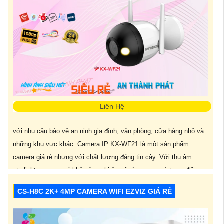
Liên Hệ
với nhu cầu bảo vệ an ninh gia đình, văn phòng, cửa hàng nhỏ và
những khu vực khác. Camera IP KX-WF21 là một sản phẩm
camera giá rẻ nhưng với chất lượng đáng tin cậy. Với thu âm
starlight, camera có khả năng ghi âm rõ ràng ngay cả trong điều
kiện ánh sáng yếu. Công nghệ H.265/H.264+/H.264 giúp
CS-H8C 2K+ 4MP CAMERA WIFI EZVIZ GIÁ RẺ