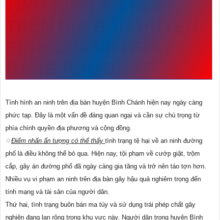
TÌNH HÌNH AN NINH
TRÊN ĐỊA BÀN HUYỆN
BÌNH CHÁNH NGÀY
CÀNG PHỨC TẠP
Tình hình an ninh trên địa bàn huyện Bình Chánh hiện nay ngày càng
phức tạp. Đây là một vấn đề đáng quan ngại và cần sự chú trọng từ
phía chính quyền địa phương và cộng đồng.
♢
Điểm nhấn ấn tượng có thể thấy
tình trạng tệ hại về an ninh đường
phố là điều không thể bỏ qua. Hiện nay, tội phạm về cướp giật, trộm
cắp, gây án đường phố đã ngày càng gia tăng và trở nên táo tợn hơn.
Nhiều vụ vi phạm an ninh trên địa bàn gây hậu quả nghiêm trọng đến
tính mạng và tài sản của người dân.
Thứ hai, tình trạng buôn bán ma túy và sử dụng trái phép chất gây
nghiện đang lan rộng trong khu vực này. Người dân trong huyện Bình