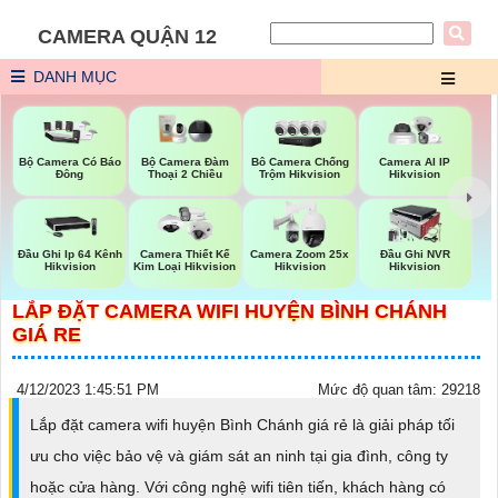
CAMERA QUẬN 12
DANH MỤC
Bộ Camera Có Báo
Bộ Camera Đàm
Bô Camera Chống
Camera AI IP
Đông
Thoại 2 Chiều
Trộm Hikvision
Hikvision
Đầu Ghi Ip 64 Kênh
Camera Thiết Kế
Camera Zoom 25x
Đầu Ghi NVR
Hikvision
Kim Loại Hikvision
Hikvision
Hikvision
LẮP ĐẶT CAMERA WIFI HUYỆN BÌNH CHÁNH
GIÁ RE
4/12/2023 1:45:51 PM
Mức độ quan tâm: 29218
Lắp đặt camera wifi huyện Bình Chánh giá rẻ là giải pháp tối
ưu cho việc bảo vệ và giám sát an ninh tại gia đình, công ty
hoặc cửa hàng. Với công nghệ wifi tiên tiến, khách hàng có