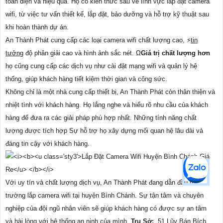
toàn diện và hiệu quả. Họ có kiến thức sâu về lĩnh vực lắp đặt camera
wifi, từ việc tư vấn thiết kế, lắp đặt, bảo dưỡng và hỗ trợ kỹ thuật sau
khi hoàn thành dự án.
An Thành Phát cung cấp các loại camera wifi chất lượng cao, ️⚡
tin
tưởng
độ phân giải cao và hình ảnh sắc nét. Ω
Giá trị chất lượng hơn
họ cũng cung cấp các dịch vụ như cài đặt mạng wifi và quản lý hệ
thống, giúp khách hàng tiết kiệm thời gian và công sức.
Không chỉ là một nhà cung cấp thiết bị, An Thành Phát còn thân thiện và
nhiệt tình với khách hàng. Họ lắng nghe và hiểu rõ nhu cầu của khách
hàng để đưa ra các giải pháp phù hợp nhất. Những tính năng chất
lượng được tích hợp Sự hỗ trợ họ xây dựng mối quan hệ lâu dài và
đáng tin cậy với khách hàng.
Với uy tín và chất lượng dịch vụ, An Thành Phát đang dẫn đầu thị
trường lắp camera wifi tại huyện Bình Chánh. Sự tận tâm và chuyên
nghiệp của đội ngũ nhân viên sẽ giúp khách hàng có được sự an tâm
và hài lòng với hệ thống an ninh của mình.
Trụ Sở:
51 Lũy Bán Bích,