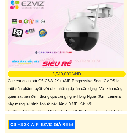
3,540,000 VNĐ
Camera quan sát CS-C8W 2K+ 4MP Progressive Scan CMOS là
một sản phẩm tuyệt vời cho những dự án dân dụng. Với khả năng
quan sát ban đêm thông qua công nghệ Hồng Ngoại 30m, camera
này mang lại hình ảnh rõ nét đến 4.0 MP. Kết nối
H.265+/H.265/H.264+/H.264 giúp lưu trữ lâu hơn và xử lý hình ảnh
thiếu
CS-H3 2K WIFI EZVIZ GIÁ RẺ ☑