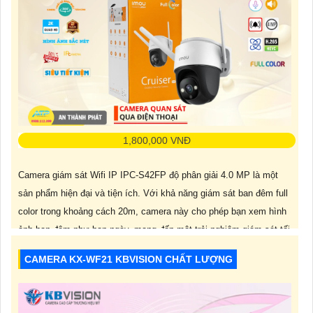
1,800,000 VNĐ
Camera giám sát Wifi IP IPC-S42FP độ phân giải 4.0 MP là một
sản phẩm hiện đại và tiện ích. Với khả năng giám sát ban đêm full
color trong khoảng cách 20m, camera này cho phép bạn xem hình
ảnh ban đêm như ban ngày, mang đến một trải nghiệm giám sát tối
ưu.
CAMERA KX-WF21 KBVISION CHẤT LƯỢNG
Với mức giá vô cùng hợp lý,