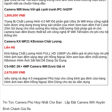
giải Ultra 4k lite Tiết kiệm băng thông hình ảnh Wifi Imou thương hiệu được
người việt ưa chuộn hàng đầu
Camera Wifi Imou Với giá cạnh tranh IPC-S42FP
1,800,000 VNĐ
Trang Bị Chất Lượng Hình 4.0 MP Độ phân giải Ultra 2k Wifi Imou công nghệ
luôn được ứng dụng trong từng sản phẩm của mình Xem ban đêm Full Color
20m Sử dụng cho nhà xưởng kho hàng chất lượng Giải pháp giá rẻ cho
camera ban đêm Được thiết kế với công nghệ IP Wifi Tiết kiệm chi phí cho hệ
thống lớn
Camera KX-WF21 KBvision Chất Lượng
Liên Hệ
Khả Năng Chất Lượng Hình FULL HD 1080P Ưu điểm giá rẻ phù hợp chi phí
Hình ảnh ban đêm sáng đẹp với Hồng Ngoại 30m xem ban đêm chất lượng
KBvision Hình Ảnh Sắt Nét Dễ Dàng Sử Dụng
CS-H8C 2K+ 4MP Camera Wifi Ezviz Giá rẻ
2,670,000 VNĐ
siêu sáng và đẹp 4.0 megapixel Phù hợp cho công trình gia đình cửa hàng
Hình ảnh ban đêm Hồng Ngoại 30m Dùng cho dự án dân dụng
Tin Tức Camera Phù Hợp Nhất Cho Bạn : Lắp Đặt Camera Wifi Huyện
Bình Chánh Giá Re