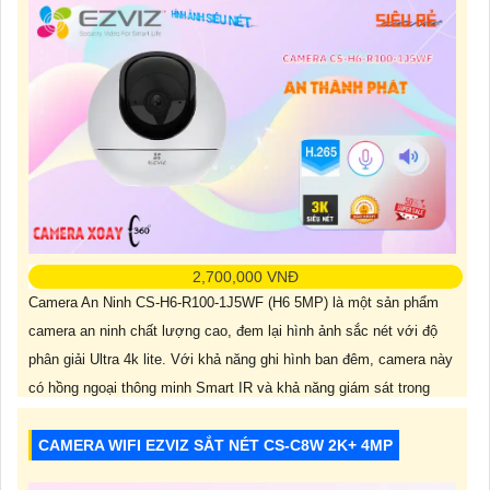
2,700,000 VNĐ
Camera An Ninh CS-H6-R100-1J5WF (H6 5MP) là một sản phẩm
camera an ninh chất lượng cao, đem lại hình ảnh sắc nét với độ
phân giải Ultra 4k lite. Với khả năng ghi hình ban đêm, camera này
có hồng ngoại thông minh Smart IR và khả năng giám sát trong
bán kính 10m. Được thiết kế xoay 360 độ, camera này
CAMERA WIFI EZVIZ SẮT NÉT CS-C8W 2K+ 4MP