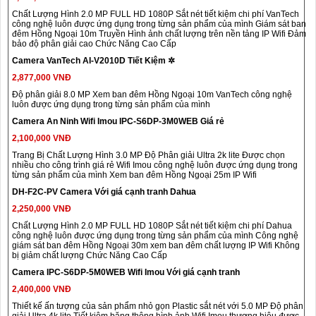
Chất Lượng Hình 2.0 MP FULL HD 1080P Sắt nét tiết kiệm chi phí VanTech
công nghệ luôn được ứng dụng trong từng sản phẩm của mình Giám sát ban
đêm Hồng Ngoại 10m Truyền Hình ảnh chất lượng trên nền tảng IP Wifi Đảm
bảo độ phân giải cao Chức Năng Cao Cấp
Camera VanTech AI-V2010D Tiết Kiệm ✲
2,877,000 VNĐ
Độ phân giải 8.0 MP Xem ban đêm Hồng Ngoại 10m VanTech công nghệ
luôn được ứng dụng trong từng sản phẩm của mình
Camera An Ninh Wifi Imou IPC-S6DP-3M0WEB Giá rẻ
2,100,000 VNĐ
Trang Bị Chất Lượng Hình 3.0 MP Độ Phân giải Ultra 2k lite Được chọn
nhiều cho công trình giá rẻ Wifi Imou công nghệ luôn được ứng dụng trong
từng sản phẩm của mình Xem ban đêm Hồng Ngoại 25m IP Wifi
DH-F2C-PV Camera Với giá cạnh tranh Dahua
2,250,000 VNĐ
Chất Lượng Hình 2.0 MP FULL HD 1080P Sắt nét tiết kiệm chi phí Dahua
công nghệ luôn được ứng dụng trong từng sản phẩm của mình Công nghệ
giám sát ban đêm Hồng Ngoại 30m xem ban đêm chất lượng IP Wifi Không
bị giảm chất lượng Chức Năng Cao Cấp
Camera IPC-S6DP-5M0WEB Wifi Imou Với giá cạnh tranh
2,400,000 VNĐ
Thiết kế ấn tượng của sản phẩm nhỏ gọn Plastic sắt nét với 5.0 MP Độ phân