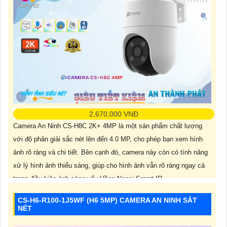
2,670,000 VNĐ
Camera An Ninh CS-H8C 2K+ 4MP là một sản phẩm chất lượng
với độ phân giải sắc nét lên đến 4.0 MP, cho phép bạn xem hình
ảnh rõ ràng và chi tiết. Bên cạnh đó, camera này còn có tính năng
xử lý hình ảnh thiếu sáng, giúp cho hình ảnh vẫn rõ ràng ngay cả
trong điều kiện ánh sáng yếu.Hồng Ngoại Smart IR
CS-H6-R100-1J5WF (H6 5MP) CAMERA AN NINH SẮT
NÉT