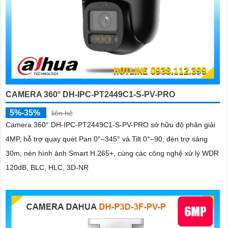
CAMERA 360° DH-IPC-PT2449C1-S-PV-PRO
5%-35%
liên hệ
Camera 360° DH-IPC-PT2449C1-S-PV-PRO sở hữu độ phân giải
4MP, hỗ trợ quay quét Pan 0°–345° và Tilt 0°–90, đèn trợ sáng
30m, nén hình ảnh Smart H.265+, cùng các công nghệ xử lý WDR
120dB, BLC, HLC, 3D-NR