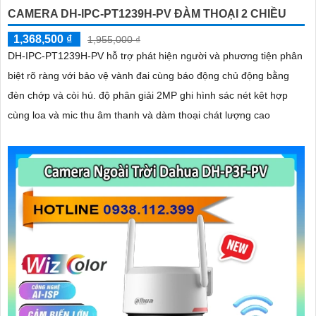
CAMERA DH-IPC-PT1239H-PV ĐÀM THOẠI 2 CHIỀU
1,368,500 ₫
1,955,000 ₫
DH-IPC-PT1239H-PV hỗ trợ phát hiện người và phương tiện phân
biệt rõ ràng với bảo vệ vành đai cùng báo động chủ động bằng
đèn chớp và còi hú. độ phân giải 2MP ghi hình sác nét kêt hợp
cùng loa và mic thu âm thanh và dàm thoại chát lượng cao