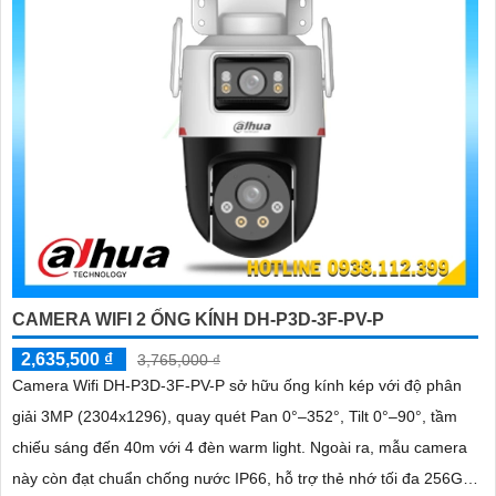
CAMERA WIFI 2 ỐNG KÍNH DH-P3D-3F-PV-P
2,635,500 ₫
3,765,000 ₫
Camera Wifi DH-P3D-3F-PV-P sở hữu ống kính kép với độ phân
giải 3MP (2304x1296), quay quét Pan 0°–352°, Tilt 0°–90°, tầm
chiếu sáng đến 40m với 4 đèn warm light. Ngoài ra, mẫu camera
này còn đạt chuẩn chống nước IP66, hỗ trợ thẻ nhớ tối đa 256GB,