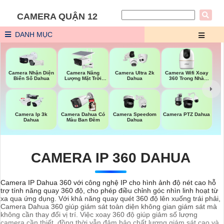
CAMERA QUẬN 12
DANH MỤC
Camera Năng
Camera Wifi Xoay
Camera Nhận Diện
Camera Ultra 2k
Lượng Mặt Trời
360 Trong Nhà
Biển Số Dahua
Dahua
Dahua
Dahua
Camera Ip 3k
Camera Dahua Có
Camera Speedom
Camera PTZ Dahua
Dahua
Màu Ban Đêm
Dahua
CAMERA IP 360 DAHUA
Camera IP Dahua 360 với công nghệ IP cho hình ảnh độ nét cao hỗ
trợ tính năng quay 360 độ, cho phép điều chỉnh góc nhìn linh hoạt từ
xa qua ứng dụng. Với khả năng quay quét 360 độ lên xuống trái phải,
Camera Dahua 360 giúp giám sát toàn diện không gian giám sát mà
không cần thay đổi vị trí. Việc xoay 360 độ giúp giảm số lượng
camera cần thiết, đồng thời vẫn đảm bảo chất lượng giám sát cao và