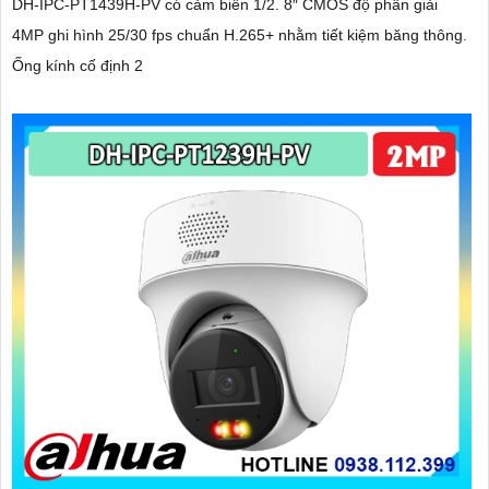
DH-IPC-PT1439H-PV có cảm biến 1/2. 8″ CMOS độ phân giải
4MP ghi hình 25/30 fps chuẩn H.265+ nhằm tiết kiệm băng thông.
Ống kính cố định 2