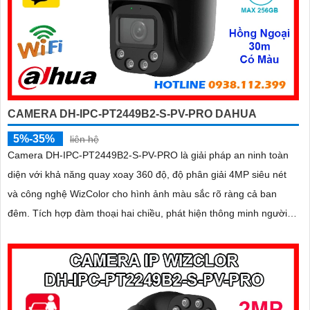
CAMERA DH-IPC-PT2449B2-S-PV-PRO DAHUA
5%-35%
liên hệ
Camera DH-IPC-PT2449B2-S-PV-PRO là giải pháp an ninh toàn
diện với khả năng quay xoay 360 độ, độ phân giải 4MP siêu nét
và công nghệ WizColor cho hình ảnh màu sắc rõ ràng cả ban
đêm. Tích hợp đàm thoại hai chiều, phát hiện thông minh người
và phương tiện, cảnh báo chính xác, hỗ trợ thẻ nhớ lên đến
256GB