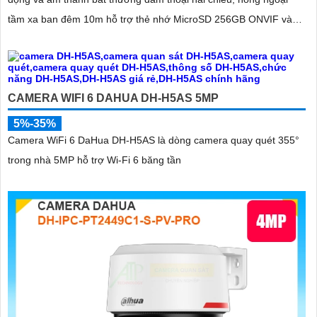
tầm xa ban đêm 10m hỗ trợ thẻ nhớ MicroSD 256GB ONVIF và
điều khiển từ xa qua ứng dụng DMSS
CAMERA WIFI 6 DAHUA DH-H5AS 5MP
5%-35%
Camera WiFi 6 DaHua DH-H5AS là dòng camera quay quét 355°
trong nhà 5MP hỗ trợ Wi-Fi 6 băng tần