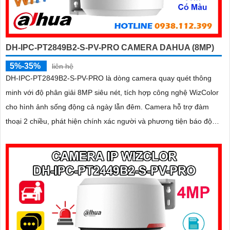
DH-IPC-PT2849B2-S-PV-PRO CAMERA DAHUA (8MP)
5%-35%
liên hệ
DH-IPC-PT2849B2-S-PV-PRO là dòng camera quay quét thông
minh với độ phân giải 8MP siêu nét, tích hợp công nghệ WizColor
cho hình ảnh sống động cả ngày lẫn đêm. Camera hỗ trợ đàm
thoại 2 chiều, phát hiện chính xác người và phương tiện báo động
thông minh