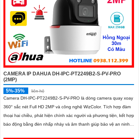
CAMERA IP DAHUA DH-IPC-PT2249B2-S-PV-PRO
(2MP)
5%-35%
liên hệ
Camera DH-IPC-PT2249B2-S-PV-PRO là dòng camera quay xoay
360° sắc nét Full HD 2MP và công nghệ WizColor. Tích hợp đàm
thoại hai chiều, phát hiện chính xác người và phương tiện, kết hợp
báo động bằng đèn nhấp nháy và âm thanh giúp bảo vệ an ninh
chủ động và hiệu quả