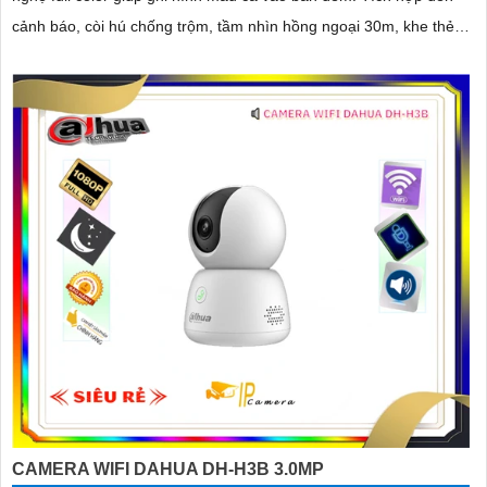
cảnh báo, còi hú chống trộm, tầm nhìn hồng ngoại 30m, khe thẻ
nhớ đến 256GB cùng chuẩn chống nước IP66 camera hoạt động
ổn định trong mọi điều kiện
CAMERA WIFI DAHUA DH-H3B 3.0MP