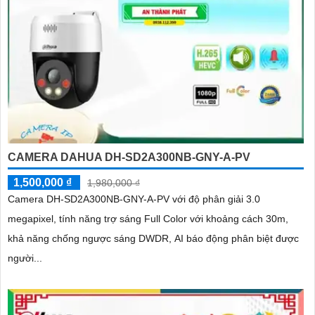
CAMERA DAHUA DH-SD2A300NB-GNY-A-PV
1,500,000 ₫
1,980,000 ₫
Camera DH-SD2A300NB-GNY-A-PV với độ phân giải 3.0
megapixel, tính năng trợ sáng Full Color với khoảng cách 30m,
khả năng chống ngược sáng DWDR, AI báo động phân biệt được
người...