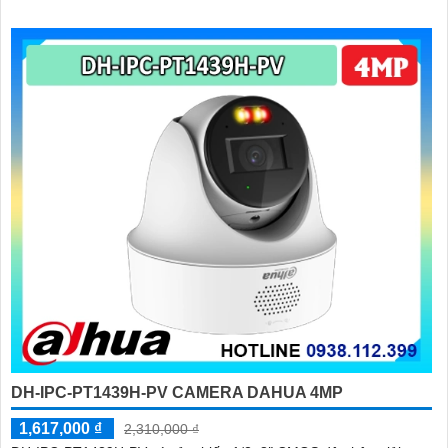
kết nối Wi-Fi 2
DH-IPC-PT1439H-PV CAMERA DAHUA 4MP
1,617,000 ₫
2,310,000 ₫