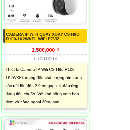
CAMERA IP WIFI QUAY XOAY CS-H8C-
R100-1K2WKFL WIFI EZVIZ
1,500,000 ₫
1,700,000 ₫
Thiết bị Camera IP Wifi CS-H8c-R100-
1K2WKFL mang đến chất lượng hình ảnh
sắc nét lên đến 2.0 megapixel, đáp ứng
đúng tiêu chuẩn. Với khả năng xem ban
đêm và hồng ngoại 30m, bạn...