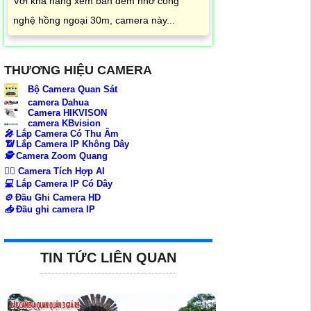
Với khả năng xem ban đêm nhờ công
nghệ hồng ngoại 30m, camera này...
THƯƠNG HIỆU CAMERA
Bộ Camera Quan Sát
camera Dahua
Camera HIKVISON
camera KBvision
️🎤️
Lắp Camera Có Thu Âm
📶
Lắp Camera IP Không Dây
🕵️
Camera Zoom Quang
🧛‍♀️
Camera Tích Hợp AI
💻
Lắp Camera IP Có Dây
⚙️
Đầu Ghi Camera HD
📥
Đầu ghi camera IP
TIN TỨC LIÊN QUAN