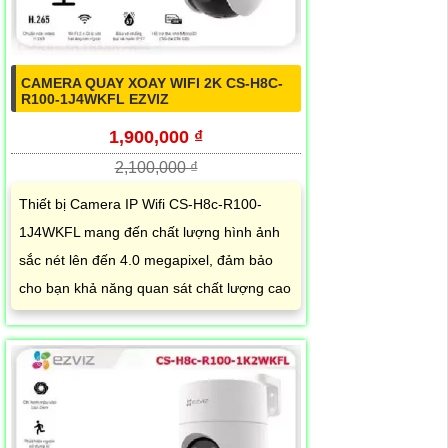
CAMERA QUAY XOAY WIFI 2K CS-H8C-
R100-1J4WKFL EZVIZ
1,900,000 ₫
2,100,000 ₫
Thiết bị Camera IP Wifi CS-H8c-R100-
1J4WKFL mang đến chất lượng hình ảnh
sắc nét lên đến 4.0 megapixel, đảm bảo
cho bạn khả năng quan sát chất lượng cao