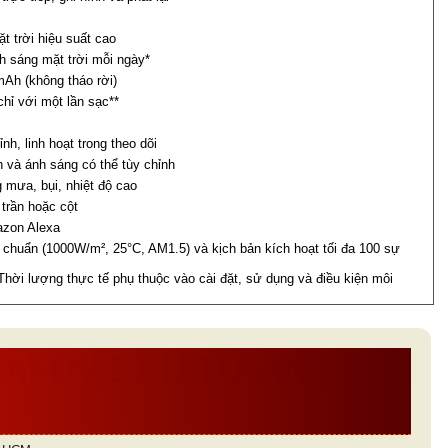
 trời hiệu suất cao
h sáng mặt trời mỗi ngày*
mAh (không tháo rời)
hỉ với một lần sạc**
nh, linh hoạt trong theo dõi
 và ánh sáng có thể tùy chỉnh
g mưa, bụi, nhiệt độ cao
 trần hoặc cột
zon Alexa
g chuẩn (1000W/m², 25°C, AM1.5) và kịch bản kích hoạt tối đa 100 sự
Thời lượng thực tế phụ thuộc vào cài đặt, sử dụng và điều kiện môi
TM-DV ĐẦU TƯ AN