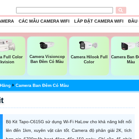
CAMERA
CÁC MẪU CAMERA WIFI
LẮP ĐẶT CAMERA WIFI
ĐẦU
Camera Visioncop
a Full Color
Camera Hilook Full
Camera Ban 
Ban Đêm Có Màu
ikvision
Color
Màu
 Hãng
Camera Ban Đêm Có Màu
t
Bộ Kit Tapo-C615G sử dụng Wi-Fi HaLow cho khả năng kết nối
lên đến 1km, xuyên vật cản tốt. Camera độ phân giải 2K, tích
hợp pin 6700mAh hoạt động đến 150 ngày. Chỉ cần 45 phút