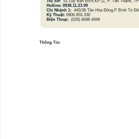
Trụ Sở:
51 Lũy Bán Bích,KP.11, P. Tân Thạnh, 
Hotline: 0938.11.23.99
Chi Nhánh 1:
445/38 Tân Hòa Đông,P Bình Trị 
Kỹ Thuật:
0906.855.330
Điện Thoại:
(028) 6688.4949
Thông Tin: