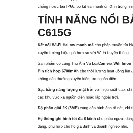
chống nước bụi IP66, bộ kit vận hành ổn định trong nhiề
TÍNH NĂNG NỔI B
C615G
Kết nối Wi-Fi HaLow mạnh mẽ
cho phép truyền tín hi
xuyên tường hiệu quả hơn so với Wi-Fi truyền thống.
Sản phẩm có cùng Thu Âm Và Loa
Camera Wifi Imou 
Pin tích hợp 6700mAh
cho thời lượng hoạt động lên 
không cần thường xuyên kiểm tra nguồn điện.
Sạc bằng năng lượng mặt trời
với hiệu suất cao, chỉ
các khu vực xa nguồn điện hoặc lắp ngoài trời.
Độ phân giải 2K (3MP)
cung cấp hình ảnh rõ nét, chi 
Hệ thống ghi hình tối đa 8 kênh
cho phép người dùng q
dàng, phù hợp cho hộ gia đình và doanh nghiệp nhỏ.