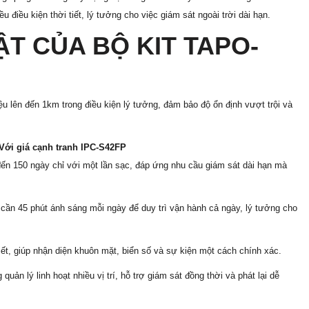
u điều kiện thời tiết, lý tưởng cho việc giám sát ngoài trời dài hạn.
ẬT CỦA BỘ KIT TAPO-
ệu lên đến 1km trong điều kiện lý tưởng, đảm bảo độ ổn định vượt trội và
Với giá cạnh tranh IPC-S42FP
đến 150 ngày chỉ với một lần sạc, đáp ứng nhu cầu giám sát dài hạn mà
 cần 45 phút ánh sáng mỗi ngày để duy trì vận hành cả ngày, lý tưởng cho
tiết, giúp nhận diện khuôn mặt, biển số và sự kiện một cách chính xác.
uản lý linh hoạt nhiều vị trí, hỗ trợ giám sát đồng thời và phát lại dễ