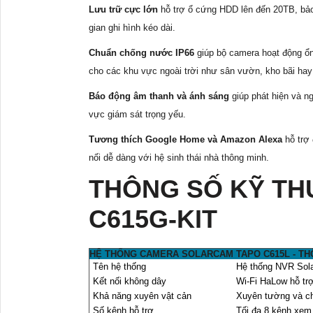
Lưu trữ cực lớn
hỗ trợ ổ cứng HDD lên đến 20TB, bảo 
gian ghi hình kéo dài.
Chuẩn chống nước IP66
giúp bộ camera hoạt động ổn 
cho các khu vực ngoài trời như sân vườn, kho bãi ha
Báo động âm thanh và ánh sáng
giúp phát hiện và n
vực giám sát trọng yếu.
Tương thích Google Home và Amazon Alexa
hỗ trợ 
nối dễ dàng với hệ sinh thái nhà thông minh.
THÔNG SỐ KỸ TH
C615G-KIT
HỆ THỐNG CAMERA SOLARCAM TAPO C615L - TH
Tên hệ thống
Hệ thống NVR Sol
Kết nối không dây
Wi-Fi HaLow hỗ trợ
Khả năng xuyên vật cản
Xuyên tường và ch
Số kênh hỗ trợ
Tối đa 8 kênh xem t