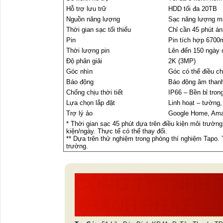
Hỗ trợ lưu trữ
HDD tối đa 20TB
Nguồn năng lượng
Sạc năng lượng mặt
Thời gian sạc tối thiểu
Chỉ cần 45 phút án
Pin
Pin tích hợp 6700
Thời lượng pin
Lên đến 150 ngày c
Độ phân giải
2K (3MP)
Góc nhìn
Góc có thể điều chỉ
Báo động
Báo động âm thanh
Chống chịu thời tiết
IP66 – Bền bỉ tron
Lựa chọn lắp đặt
Linh hoạt – tường,
Trợ lý ảo
Google Home, Ama
* Thời gian sạc 45 phút dựa trên điều kiện môi trườn
kiện/ngày. Thực tế có thể thay đổi.
** Dựa trên thử nghiệm trong phòng thí nghiệm Tapo. 
trường.
CÔNG TY TNHH 
THÀNH PHÁT