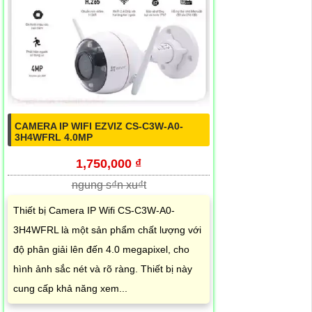
CAMERA IP WIFI EZVIZ CS-C3W-A0-
3H4WFRL 4.0MP
1,750,000 ₫
ngung s₫n xu₫t
Thiết bị Camera IP Wifi CS-C3W-A0-
3H4WFRL là một sản phẩm chất lượng với
độ phân giải lên đến 4.0 megapixel, cho
hình ảnh sắc nét và rõ ràng. Thiết bị này
cung cấp khả năng xem...