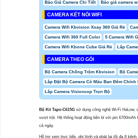
Báo Giá Camera Chi Tiết
Báo giá camera wi
CAMERA KẾT NỐI WIFI
Camera Wifi Kbvision Xoay 360 Giá Rẻ
Cam
Camera Wifi 360 Full Color
5 Camera Wifi 
Camera Wifi Kbone Cube Giá Rẻ
Lắp Came
CAMERA THEO GÓI
Bộ Camera Chống Trộm Kbvision
Bộ Came
Lắp Đặt Bộ Camera Có Màu Ban Đêm Chính
Lắp Camera Visioncop Trọn Bộ
Bộ Kit Tapo-C615G
sử dụng công nghệ Wi-Fi HaLow, c
vượt trội. Hệ thống hoạt động bền bỉ với pin 6700mAh t
cả ngày.
Hỗ trợ xem trực tiếp, ghi hình và phát lại tối đa 8 kê