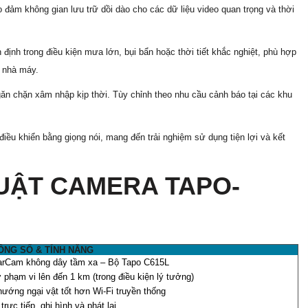
đảm không gian lưu trữ dồi dào cho các dữ liệu video quan trọng và thời
định trong điều kiện mưa lớn, bụi bẩn hoặc thời tiết khắc nghiệt, phù hợp
y nhà máy.
găn chặn xâm nhập kịp thời. Tùy chỉnh theo nhu cầu cảnh báo tại các khu
điều khiển bằng giọng nói, mang đến trải nghiệm sử dụng tiện lợi và kết
UẬT CAMERA TAPO-
ÔNG SỐ & TÍNH NĂNG
arCam không dây tầm xa – Bộ Tapo C615L
 phạm vi lên đến 1 km (trong điều kiện lý tưởng)
ướng ngại vật tốt hơn Wi-Fi truyền thống
rực tiếp, ghi hình và phát lại