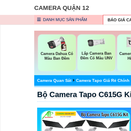
CAMERA QUẬN 12
DANH MỤC
SẢN PHẨM
BÁO GIÁ 
Lắp Camera Ban
Camera Dahua Có
Camer
Đêm Có Màu UNV
Màu Ban Đêm
H
Camera Quan Sát
Camera Tapo Giá Rẻ Chính
Bộ Camera Tapo C615G Ki