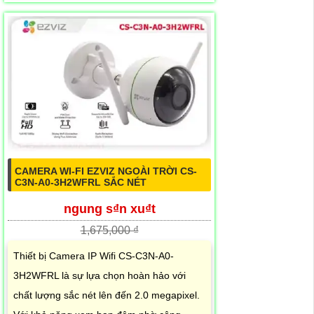
CAMERA WI-FI EZVIZ NGOÀI TRỜI CS-
C3N-A0-3H2WFRL SẮC NÉT
ngung s₫n xu₫t
1,675,000 ₫
Thiết bị Camera IP Wifi CS-C3N-A0-
3H2WFRL là sự lựa chọn hoàn hảo với
chất lượng sắc nét lên đến 2.0 megapixel.