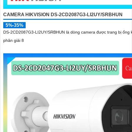
CAMERA HIKVISION DS-2CD2087G3-LI2UY/SRBHUN
5%-35%
DS-2CD2087G3-LI2UY/SRBHUN là dòng camera được trang bị ống k
phân giải 8