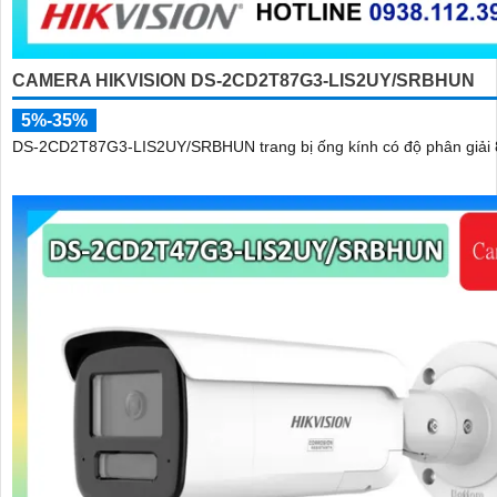
CAMERA HIKVISION DS-2CD2T87G3-LIS2UY/SRBHUN
5%-35%
DS-2CD2T87G3-LIS2UY/SRBHUN trang bị ống kính có độ phân giải 