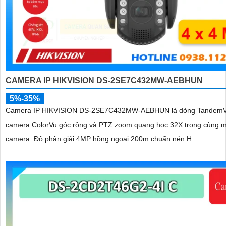
CAMERA IP HIKVISION DS-2SE7C432MW-AEBHUN
5%-35%
Camera IP HIKVISION DS-2SE7C432MW-AEBHUN là dòng TandemV
camera ColorVu góc rộng và PTZ zoom quang học 32X trong cùng m
camera. Độ phân giải 4MP hồng ngoại 200m chuẩn nén H