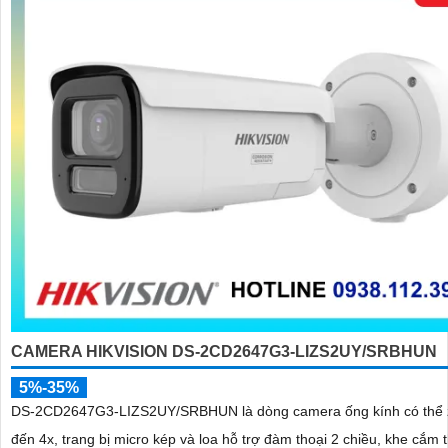
CAMERA HIKVISION DS-2CD2647G3-LIZS2UY/SRBHUN
5%-35%
DS-2CD2647G3-LIZS2UY/SRBHUN là dòng camera ống kính có thể 
đến 4x, trang bị micro kép và loa hỗ trợ đàm thoại 2 chiều, khe cắm 