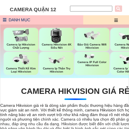
CAMERA QUẬN 12
DANH MỤC
Báo Giá Camera Wifi
Camera Ip Hikvision
Camera Hikvision 4K
Camera Ng
Hikvision
Chất Lượng
Siêu Nét
Hikvi
Camera IP Full Color
Hikvision
Camera Thiết Kế Kim
Camera Ip Thân Trụ
Camera Ip 
Loại Hikvision
Hikvision
Color Hi
CAMERA HIKVISION GIÁ R
Camera Hikvision giá rẻ là dòng sản phẩm thuộc thương hiệu hàng đầu
vực giám sát an ninh. Với thiết kế thông minh, camera Hikvision tích h
tính năng bảo vệ an ninh vượt trội như khả năng đàm thoại rõ nét nhậ
người và phương tiện chính xác. Camera có nhiều lựa chọn độ phân g
nhau, đáp ứng nhu cầu đa dạng. Hikvision được biết đến với chất lượn
khả năng vận hành lâu dài và đặc biệt là hình ảnh sắc nét cùng các t