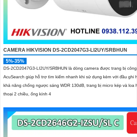
CAMERA HIKVISION DS-2CD2047G3-LI2UY/SRBHUN
5%-35%
DS-2CD2047G3-LI2UY/SRBHUN là dòng camera được trang bị công
AcuSearch giúp hỗ trợ tìm kiếm nhanh khi sử dụng kèm với đầu ghi 
khả năng chống ngược sáng WDR 130dB, trang bị micro kép và loa 
thoại 2 chiều, ống kính 4