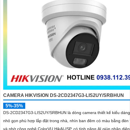
CAMERA HIKVISION DS-2CD2347G3-LIS2UY/SRBHUN
5%-35%
DS-2CD2347G3-LIS2UY/SRBHUN là dòng camera thiết kế kiểu dán
nhỏ gọn phù hợp lắp đặt trong nhà, nhìn ban đêm có màu bằng đèn 
và nhờ công nghệ ColorVU HikAI-ISP, có tính năng AI giúp nhận diện