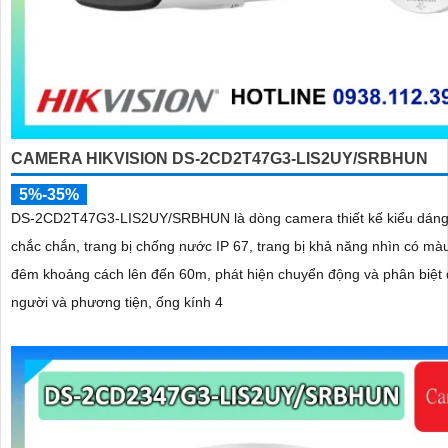
CAMERA HIKVISION DS-2CD2T47G3-LIS2UY/SRBHUN
5%-35%
DS-2CD2T47G3-LIS2UY/SRBHUN là dòng camera thiết kế kiểu dáng
chắc chắn, trang bị chống nước IP 67, trang bị khả năng nhìn có màu vào ban
đêm khoảng cách lên đến 60m, phát hiện chuyển động và phân biệt
người và phương tiện, ống kính 4