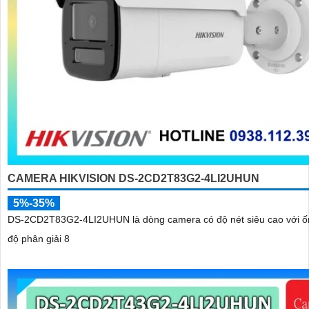
CAMERA HIKVISION DS-2CD2T83G2-4LI2UHUN
5%-35%
DS-2CD2T83G2-4LI2UHUN là dòng camera có độ nét siêu cao với ố
độ phân giải 8