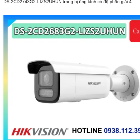
DS-2CD2743G2-LIZS2UHUN trang bị ống kính có độ phân giải 4