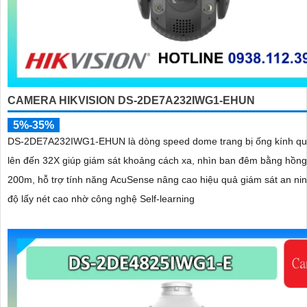
CAMERA HIKVISION DS-2DE7A232IWG1-EHUN
5%-35%
DS-2DE7A232IWG1-EHUN là dòng speed dome trang bị ống kính q
lên đến 32X giúp giám sát khoảng cách xa, nhìn ban đêm bằng hồng
200m, hỗ trợ tính năng AcuSense nâng cao hiệu quả giám sát an nin
độ lấy nét cao nhờ công nghệ Self-learning