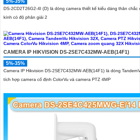
5%-35%
DS-2CD2T26G2-4I (D) là dòng camera thiết kế kiểu dáng thân chắc 
kính có độ phân giải 2
CAMERA IP HIKVISION DS-2SE7C432MW-AEB(14F1)
5%-35%
Camera IP Hikvision DS-2SE7C432MW-AEB(14F1) là dòng TandemV
tích hợp camera cố định ColorVu và camera PTZ 4MP