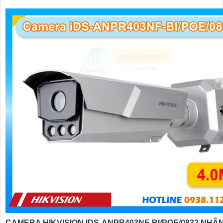
CAMERA HIKVISION IDS-ANPR403NF-BI/POE/0832 NHẬN