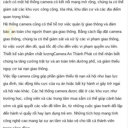
cách có một hệ thống camera có kết nối mạng mở rộng, chúng ta có thể
giám sát các khu vực công cộng, tòa nhà, khu dân cư và các địa điểm
quan trọng khác.
Hệ thống camera cũng có thể hỗ trợ việc quản lý giao thông và đảm
bảo
an toàn cho người tham gia giao thông. Bằng cách lắp đặt camera
giao thông, chúng ta có thể giám sát và xử lý các vi phạm giao thông,
từ việc vượt đèn đỏ, quá tốc độ cho đến việc vi phạm quyền ưu tiên.
Thiết kế sản phẩm chất lượngCamera An Thành Phát có thể nhận biết
chúng ta tăng cường trật tự và an toàn trên đường phố, và giảm thiểu
nguy cơ tai nạn giao thông.
Việc lắp camera cũng góp phần giảm thiểu tệ nạn xã hội như bạo lực
gia đình, tác động tiêu cực của vụ án hoặc bất kỳ hành vi gây trở ngại
xã hội nào khác. Các hệ thống camera được đặt ở các khu vực như
trường học, công viên và các trung tâm mua sắm có thể giúp cảnh báo
sớm và giải quyết các vấn đề tiềm ẩn, từ những cuộc giao tranh đối lập
đến hành vi quấy rối hay lạm dụng trẻ em. Những tích hợp mang tính
công nghệ cao mang lại sự an tâm và bảo vệ cho tất cả thành viên