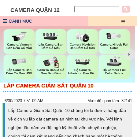
CAMERA QUẬN 12
DANH MỤC
Camera Vantech
Lắp Camera Ban
Camera Kbvision
Camera Hilook Full
Ban Đêm Có Màu
Đêm Có Màu
Ban Đêm Có Màu
Color
Lắp Camera Ban
Bộ Camera
Bộ Camera Full
Camera Dahua Có
Đêm Có Màu UNV
Hikvision Ban Đêm
Color Dahua
Màu Ban Đêm
Có Màu
LẮP CAMERA GIÁM SÁT QUẬN 10
6/30/2023 7:51:09 AM
Mức độ quan tâm: 32141
Lắp Camera Giám Sát Quận 10 chúng tôi là đơn vị hàng đầu
về dịch vụ lắp đặt camera an ninh tại khu vực này. Với kinh
nghiệm lâu năm và đội ngũ kỹ thuật viên chuyên nghiệp,
chúng tôi cam kết mang đến cho khách hàng một hệ thống