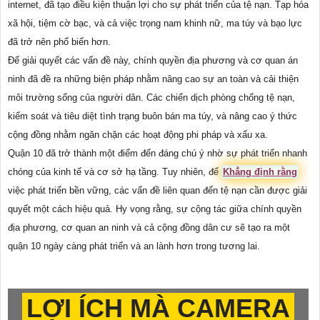
internet, đã tạo điều kiện thuận lợi cho sự phát triển của tệ nạn. Tạp hóa
xã hội, tiệm cờ bạc, và cả việc trọng nam khinh nữ, ma túy và bạo lực
đã trở nên phổ biến hơn.
Để giải quyết các vấn đề này, chính quyền địa phương và cơ quan án
ninh đã đề ra những biện pháp nhằm nâng cao sự an toàn và cải thiện
môi trường sống của người dân. Các chiến dịch phòng chống tệ nạn,
kiểm soát và tiêu diệt tình trạng buôn bán ma túy, và nâng cao ý thức
cộng đồng nhằm ngăn chặn các hoạt động phi pháp và xấu xa.
Quận 10 đã trở thành một điểm đến đáng chú ý nhờ sự phát triển nhanh
chóng của kinh tế và cơ sở hạ tầng. Tuy nhiên, để
Khẳng định rằng
việc phát triển bền vững, các vấn đề liên quan đến tệ nạn cần được giải
quyết một cách hiệu quả. Hy vọng rằng, sự cộng tác giữa chính quyền
địa phương, cơ quan an ninh và cả cộng đồng dân cư sẽ tạo ra một
quận 10 ngày càng phát triển và an lành hơn trong tương lai.
LỢI ÍCH MÀ CAMERA