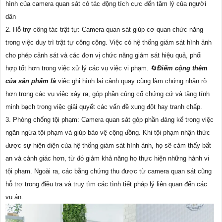
hình của camera quan sát có tác động tích cực đến tâm lý của người
dân
2. Hỗ trợ công tác trật tự: Camera quan sát giúp cơ quan chức năng
trong việc duy trì trật tự công cộng. Việc có hệ thống giám sát hình ảnh
cho phép cảnh sát và các đơn vị chức năng giám sát hiệu quả, phối
hợp tốt hơn trong việc xử lý các vụ việc vi phạm. 🔄
Điểm cộng thêm
của sản phẩm là
việc ghi hình lại cảnh quay cũng làm chứng nhận rõ
hơn trong các vụ việc xảy ra, góp phần củng cố chứng cứ và tăng tính
minh bạch trong việc giải quyết các vấn đề xung đột hay tranh chấp.
3. Phòng chống tội phạm: Camera quan sát góp phần đáng kể trong việc
ngăn ngừa tội phạm và giúp bảo vệ cộng đồng. Khi tội phạm nhận thức
được sự hiện diện của hệ thống giám sát hình ảnh, họ sẽ cảm thấy bất
an và cảnh giác hơn, từ đó giảm khả năng họ thực hiện những hành vi
tội phạm. Ngoài ra, các bằng chứng thu được từ camera quan sát cũng
hỗ trợ trong điều tra và truy tìm các tình tiết pháp lý liên quan đến các
vụ án.