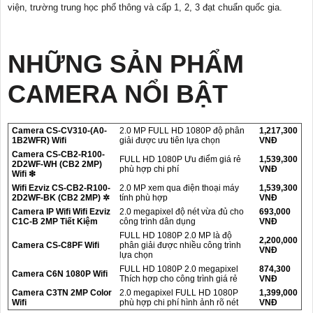
viện, trường trung học phổ thông và cấp 1, 2, 3 đạt chuẩn quốc gia.
NHỮNG SẢN PHẨM
CAMERA NỔI BẬT
Camera CS-CV310-(A0-
2.0 MP FULL HD 1080P độ phân
1,217,300
1B2WFR) Wifi
giải được ưu tiên lựa chọn
VNĐ
Camera CS-CB2-R100-
FULL HD 1080P Ưu điểm giá rẻ
1,539,300
2D2WF-WH (CB2 2MP)
phù hợp chi phí
VNĐ
Wifi ❇
Wifi Ezviz CS-CB2-R100-
2.0 MP xem qua điện thoại máy
1,539,300
2D2WF-BK (CB2 2MP) ✲
tính phù hợp
VNĐ
Camera IP Wifi Wifi Ezviz
2.0 megapixel độ nét vừa đủ cho
693,000
C1C-B 2MP Tiết Kiệm
công trình dân dụng
VNĐ
FULL HD 1080P 2.0 MP là độ
2,200,000
Camera CS-C8PF Wifi
phân giải được nhiều công trình
VNĐ
lựa chọn
FULL HD 1080P 2.0 megapixel
874,300
Camera C6N 1080P Wifi
Thích hợp cho công trình giá rẻ
VNĐ
Camera C3TN 2MP Color
2.0 megapixel FULL HD 1080P
1,399,000
Wifi
phù hợp chi phí hình ảnh rõ nét
VNĐ