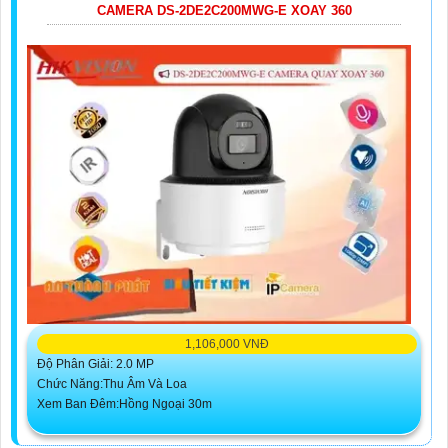
CAMERA DS-2DE2C200MWG-E XOAY 360
1,106,000 VNĐ
Độ Phân Giải: 2.0 MP
Chức Năng:Thu Âm Và Loa
Xem Ban Đêm:Hồng Ngoại 30m