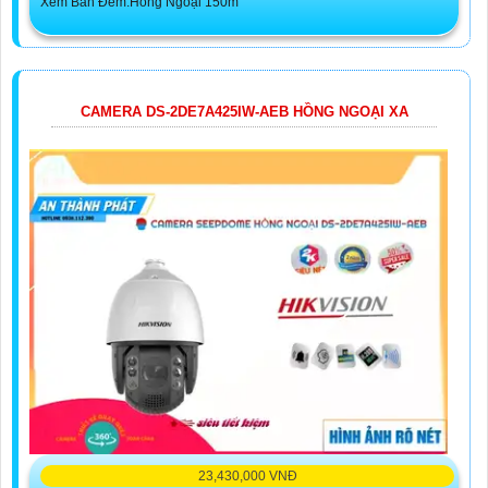
Xem Ban Đêm:Hồng Ngoại 150m
CAMERA DS-2DE7A425IW-AEB HỒNG NGOẠI XA
23,430,000 VNĐ