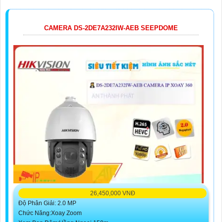
CAMERA DS-2DE7A232IW-AEB SEEPDOME
26,450,000 VNĐ
Độ Phân Giải: 2.0 MP
Chức Năng:Xoay Zoom