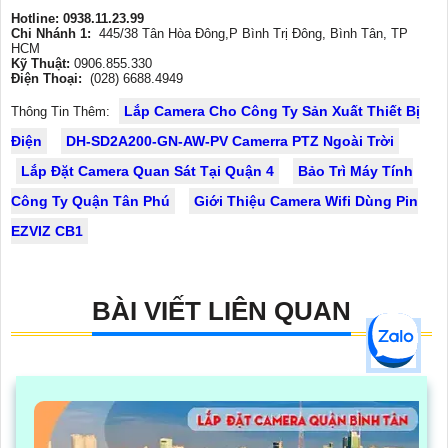
Hotline: 0938.11.23.99
Chi Nhánh 1:
445/38 Tân Hòa Đông,P Bình Trị Đông, Bình Tân, TP
HCM
Kỹ Thuật:
0906.855.330
Điện Thoại:
(028) 6688.4949
Lắp Camera Cho Công Ty Sản Xuất Thiết Bị
Thông Tin Thêm:
Điện
DH-SD2A200-GN-AW-PV Camerra PTZ Ngoài Trời
Lắp Đặt Camera Quan Sát Tại Quận 4
Bảo Trì Máy Tính
Công Ty Quận Tân Phú
Giới Thiệu Camera Wifi Dùng Pin
EZVIZ CB1
BÀI VIẾT LIÊN QUAN