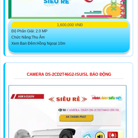
1,600,000 VNĐ
Độ Phân Giải: 2.0 MP
Chức Năng:Thu Âm
Xem Ban Đêm:Hồng Ngoại 10m
CAMERA DS-2CD2T46G2-ISU/SL BÁO ĐỘNG