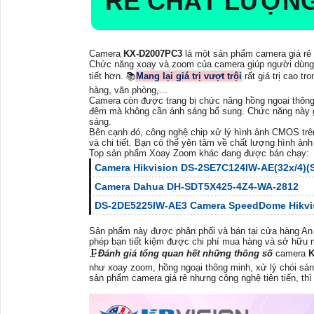
RẺ CHẤT LƯỢN
Camera
KX-D2007PC3
là một sản phẩm camera giá rẻ 
Chức năng xoay và zoom của camera giúp người dùng d
tiết hơn. 📚
Mang lại giá trị vượt trội
rất giá trị cao tr
hàng, văn phòng,...
Camera còn được trang bị chức năng hồng ngoại thông 
đêm mà không cần ánh sáng bổ sung. Chức năng này giú
sáng.
Bên cạnh đó, công nghệ chip xử lý hình ảnh CMOS tr
và chi tiết. Bạn có thể yên tâm về chất lượng hình ản
Top sản phẩm Xoay Zoom khác đang được bán chạy:
Camera Hikvision DS-2SE7C124IW-AE(32x/4)(
Camera Dahua DH-SDT5X425-4Z4-WA-2812
DS-2DE5225IW-AE3 Camera SpeedDome Hikvi
Sản phẩm này được phân phối và bán tại cửa hàng An
phép bạn tiết kiệm được chi phí mua hàng và sở hữu m
🗜️
Đánh giá tổng quan hết những thông số
camera
K
như xoay zoom, hồng ngoại thông minh, xử lý chói sá
sản phẩm camera giá rẻ nhưng công nghệ tiên tiến, th