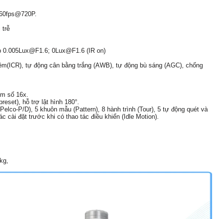
/60fps@720P.
 trễ
ấp 0.005Lux@F1.6; 0Lux@F1.6 (IR on)
(ICR), tự động cân bằng trắng (AWB), tự động bù sáng (AGC), chống
m số 16x.
eset), hỗ trợ lật hình 180°.
Pelco-P/D), 5 khuôn mẫu (Pattern), 8 hành trình (Tour), 5 tự động quét và
c cài đặt trước khi có thao tác điều khiển (Idle Motion).
kg,