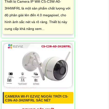
Thiết bị Camera IP Wifi CS-C3W-A0-
3H4WFRL là một sản phẩm chất lượng với
độ phân giải lên đến 4.0 megapixel, cho
hình ảnh sắc nét và rõ ràng. Thiết bị này
cung cấp khả năng xem...
CAMERA WI-FI EZVIZ NGOÀI TRỜI CS-
C3N-A0-3H2WFRL SẮC NÉT