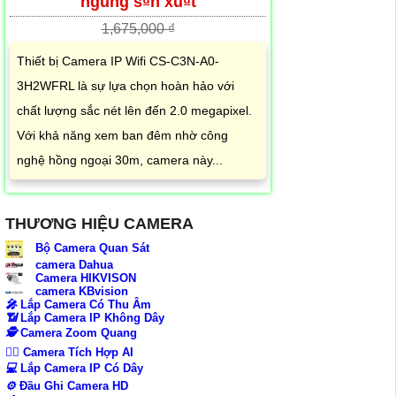
ngung s₫n xu₫t
1,675,000 ₫
Thiết bị Camera IP Wifi CS-C3N-A0-
3H2WFRL là sự lựa chọn hoàn hảo với
chất lượng sắc nét lên đến 2.0 megapixel.
Với khả năng xem ban đêm nhờ công
nghệ hồng ngoại 30m, camera này...
THƯƠNG HIỆU CAMERA
Bộ Camera Quan Sát
camera Dahua
Camera HIKVISON
camera KBvision
️🎤️
Lắp Camera Có Thu Âm
📶
Lắp Camera IP Không Dây
🕵️
Camera Zoom Quang
🧛‍♀️
Camera Tích Hợp AI
💻
Lắp Camera IP Có Dây
⚙️
Đầu Ghi Camera HD