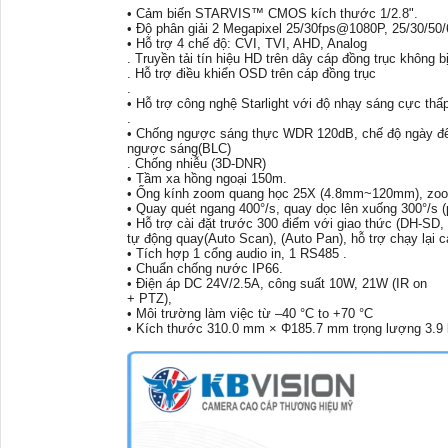
• Cảm biến STARVIS™ CMOS kích thước 1/2.8".
• Độ phân giải 2 Megapixel 25/30fps@1080P, 25/30/50
• Hỗ trợ 4 chế độ: CVI, TVI, AHD, Analog
. Truyền tải tín hiệu HD trên dây cáp đồng trục không bị
. Hỗ trợ điều khiển OSD trên cáp đồng trục
.
• Hỗ trợ công nghệ Starlight với độ nhạy sáng cực th
.
• Chống ngược sáng thực WDR 120dB, chế độ ngày đêm
ngược sáng(BLC)
. Chống nhiễu (3D-DNR)
• Tầm xa hồng ngoại 150m.
• Ống kính zoom quang học 25X (4.8mm~120mm), zoo
• Quay quét ngang 400°/s, quay dọc lên xuống 300°/s (pr
• Hỗ trợ cài đặt trước 300 điểm với giao thức (DH-SD, 
tự động quay(Auto Scan), (Auto Pan), hỗ trợ chạy lại cá
• Tích hợp 1 cổng audio in, 1 RS485 .
• Chuẩn chống nước IP66.
• Điện áp DC 24V/2.5A, công suất 10W, 21W (IR on
+ PTZ),
• Môi trường làm việc từ –40 °C to +70 °C
• Kích thước 310.0 mm × Φ185.7 mm trọng lượng 3.9 