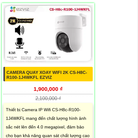
CAMERA QUAY XOAY WIFI 2K CS-H8C-
R100-1J4WKFL EZVIZ
1,900,000 ₫
2,100,000 ₫
Thiết bị Camera IP Wifi CS-H8c-R100-
1J4WKFL mang đến chất lượng hình ảnh
sắc nét lên đến 4.0 megapixel, đảm bảo
cho bạn khả năng quan sát chất lượng cao