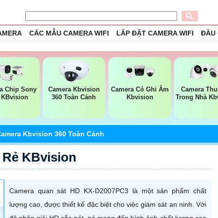
CAMERA
CÁC MẪU CAMERA WIFI
LẮP ĐẶT CAMERA WIFI
ĐẦU
a Chip Sony
Camera Kbvision
Camera Có Ghi Âm
Camera Th
 KBvision
360 Toàn Cảnh
Kbvision
Trong Nhà Kb
amera Kbvision 360 Toàn Cảnh
 Rẻ KBvision
Camera quan sát HD KX-D2007PC3 là một sản phẩm chất
lượng cao, được thiết kế đặc biệt cho việc giám sát an ninh. Với
độ phân giải HD sắc nét, nó mang đến hình ảnh chất lượng cao