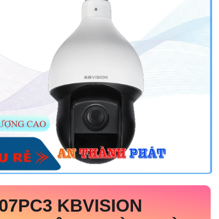
007PC3
KBVISION