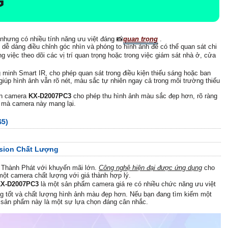
G
nhưng có nhiều tính năng ưu việt đáng 📸
quan trọng
.
ễ dàng điều chỉnh góc nhìn và phóng to hình ảnh để có thể quan sát chi
ong việc theo dõi các vị trí quan trọng hoặc trong việc giám sát nhà ở, cửa
minh Smart IR, cho phép quan sát trong điều kiện thiếu sáng hoặc ban
p hình ảnh vẫn rõ nét, màu sắc tự nhiên ngay cả trong môi trường thiếu
ên camera
KX-D2007PC3
cho phép thu hình ảnh màu sắc đẹp hơn, rõ ràng
h mà camera này mang lại.
S5)
sion Chất Lượng
 Thành Phát với khuyến mãi lớn.
Công nghệ hiện đại được ứng dụng
cho
ột camera chất lượng với giá thành hợp lý.
X-D2007PC3
là một sản phẩm camera giá re có nhiều chức năng ưu việt
ng tốt và chất lượng hình ảnh màu đẹp hơn. Nếu bạn đang tìm kiếm một
ì sản phẩm này là một sự lựa chọn đáng cân nhắc.