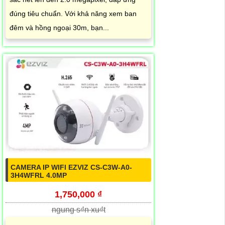
đúng tiêu chuẩn. Với khả năng xem ban
đêm và hồng ngoại 30m, bạn...
CAMERA IP WIFI EZVIZ CS-C3W-A0-
3H4WFRL 4.0MP
1,750,000 ₫
ngung s₫n xu₫t