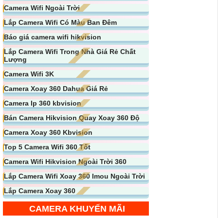
Camera Wifi Ngoài Trời
Lắp Camera Wifi Có Màu Ban Đêm
Báo giá camera wifi hikvision
Lắp Camera Wifi Trong Nhà Giá Rẻ Chất
Lượng
Camera Wifi 3K
Camera Xoay 360 Dahua Giá Rẻ
Camera Ip 360 kbvision
Bán Camera Hikvision Quay Xoay 360 Độ
Camera Xoay 360 Kbvision
Top 5 Camera Wifi 360 Tốt
Camera Wifi Hikvision Ngoài Trời 360
Lắp Camera Wifi Xoay 360 Imou Ngoài Trời
Lắp Camera Xoay 360
CAMERA KHUYẾN MÃI