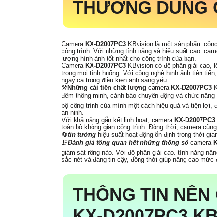
THƯỜNG DÙNG 
Camera
KX-D2007PC3
KBvision là một sản phẩm công 
công trình. Với những tính năng và hiệu suất cao, ca
lượng hình ảnh tốt nhất cho công trình của bạn.
Camera
KX-D2007PC3
KBvision có độ phân giải cao, l
trong mọi tình huống. Với công nghệ hình ảnh tiên tiến
ngày cả trong điều kiện ánh sáng yếu.
⚒
Những cải tiến chất lượng
camera
KX-D2007PC3
K
đêm thông minh, cảnh báo chuyển động và chức năng gh
bộ công trình của mình một cách hiệu quả và tiện lợi, 
an ninh.
Với khả năng gắn kết linh hoạt, camera
KX-D2007PC3
toàn bộ không gian công trình. Đồng thời, camera cũng 
🔄
tin tưởng
hiệu suất hoạt động ổn định trong thời gian
🗜️
Đánh giá tổng quan hết những thông số
camera
K
giám sát rộng nào. Với độ phân giải cao, tính năng n
sắc nét và đáng tin cậy, đồng thời giúp nâng cao mức 
THÔNG TIN NÊN
KX-D2007PC3
KB