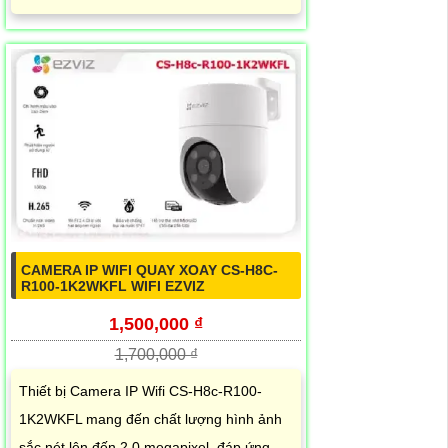
CAMERA IP WIFI QUAY XOAY CS-H8C-
R100-1K2WKFL WIFI EZVIZ
1,500,000 ₫
1,700,000 ₫
Thiết bị Camera IP Wifi CS-H8c-R100-
1K2WKFL mang đến chất lượng hình ảnh
sắc nét lên đến 2.0 megapixel, đáp ứng