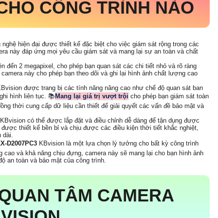
CHO CÔNG TRÌNH NÀO
nghệ hiện đại được thiết kế đặc biệt cho việc giám sát rộng trong các
mera này đáp ứng mọi yêu cầu giám sát và mang lại sự an toàn và chất
ên đến 2 megapixel, cho phép bạn quan sát các chi tiết nhỏ và rõ ràng
, camera này cho phép bạn theo dõi và ghi lại hình ảnh chất lượng cao
Bvision được trang bị các tính năng nâng cao như chế độ quan sát ban
i hình liên tục. 📚
Mang lại giá trị vượt trội
cho phép bạn giám sát toàn
đồng thời cung cấp dữ liệu cần thiết để giải quyết các vấn đề bảo mật và
KBvision có thể được lắp đặt và điều chỉnh dễ dàng để tận dụng được
được thiết kế bền bỉ và chịu được các điều kiện thời tiết khắc nghiệt,
 dài.
X-D2007PC3
KBvision là một lựa chọn lý tưởng cho bất kỳ công trình
âng cao và khả năng chịu đựng, camera này sẽ mang lại cho bạn hình ảnh
độ an toàn và bảo mật của công trình.
 QUAN TÂM CAMERA
VISION