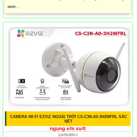
xem...
CAMERA WI-FI EZVIZ NGOÀI TRỜI CS-C3N-A0-3H2WFRL SẮC
NÉT
ngung s₫n xu₫t
1,675,000 ₫