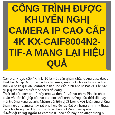
CÔNG TRÌNH ĐƯỢC
KHUYẾN NGHỊ
CAMERA IP CAO CẤP
4K
KX-CAIF8004N2-
TIF-A
MANG LẠI HIỆU
QUẢ
Camera IP cao cấp 4K link_10 là một sản phẩm chất lượng cao, được
thiết kế để lắp đặt ở các vị trí chịu mưa, nắng tốt như vị trí ngoài trời.
Với độ phân giải 4K, camera này cung cấp hình ảnh rõ nét và sắc nét,
giúp quan sát chi tiết một cách dễ dàng.
Thiết kế của camera IP này nhẹ và tinh tế, với vỏ nhựa Plastic chắc
chắn và bền bỉ, giúp bảo vệ camera khỏi ảnh hưởng của thời tiết hay
môi trường xung quanh. Những cải tiến chất lượng với khả năng chống
thấm nước, camera này rất phù hợp để lắp đặt ở những vị trí mỹ thuật
cao như trong các khu vườn, hoặc trên cột đèn, tường nhà,...
💦
Nét đặt trưng ngoài ra
camera IP cao cấp này còn được trang bị