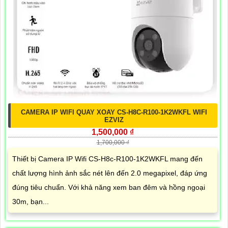
CAMERA IP WIFI QUAY XOAY CS-H8C-R100-1K2WKFL WIFI
EZVIZ
1,500,000 ₫
1,700,000 ₫
Thiết bị Camera IP Wifi CS-H8c-R100-1K2WKFL mang đến
chất lượng hình ảnh sắc nét lên đến 2.0 megapixel, đáp ứng
đúng tiêu chuẩn. Với khả năng xem ban đêm và hồng ngoại
30m, bạn...