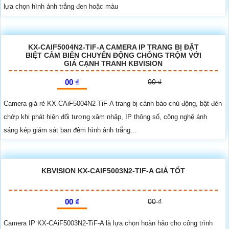
lựa chọn hình ảnh trắng đen hoặc màu
KX-CAIF5004N2-TIF-A CAMERA IP TRANG BỊ ĐẶT
BIỆT CẢM BIẾN CHUYỂN ĐỘNG CHỐNG TRỘM VỚI
GIÁ CẠNH TRANH KBVISION
00 ₫
00 ₫
Camera giá rẻ KX-CAiF5004N2-TiF-A trang bị cảnh báo chủ động, bật đèn
chớp khi phát hiện đối tượng xâm nhập, IP thông số, công nghệ ánh
sáng kép giám sát ban đêm hình ảnh trắng...
KBVISION KX-CAIF5003N2-TIF-A GIÁ TỐT
00 ₫
00 ₫
Camera IP KX-CAiF5003N2-TiF-A là lựa chọn hoàn hảo cho công trình