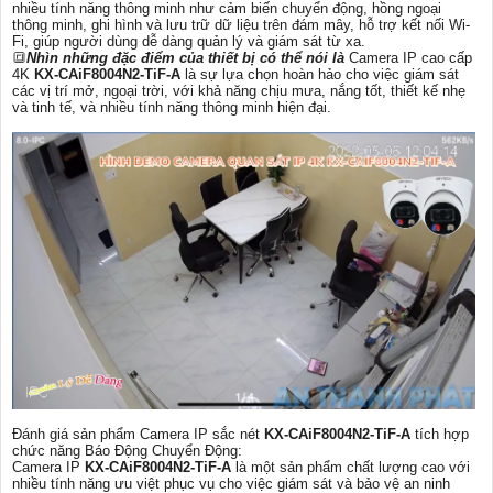
nhiều tính năng thông minh như cảm biến chuyển động, hồng ngoại
thông minh, ghi hình và lưu trữ dữ liệu trên đám mây, hỗ trợ kết nối Wi-
Fi, giúp người dùng dễ dàng quản lý và giám sát từ xa.
🔳
Nhìn những đặc điểm của thiết bị có thể nói là
Camera IP cao cấp
4K
KX-CAiF8004N2-TiF-A
là sự lựa chọn hoàn hảo cho việc giám sát
các vị trí mở, ngoại trời, với khả năng chịu mưa, nắng tốt, thiết kế nhẹ
và tinh tế, và nhiều tính năng thông minh hiện đại.
Đánh giá sản phẩm Camera IP sắc nét
KX-CAiF8004N2-TiF-A
tích hợp
chức năng Báo Động Chuyển Động:
Camera IP
KX-CAiF8004N2-TiF-A
là một sản phẩm chất lượng cao với
nhiều tính năng ưu việt phục vụ cho việc giám sát và bảo vệ an ninh