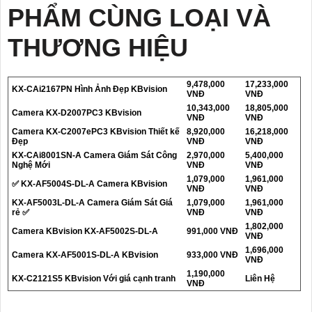
PHẨM CÙNG LOẠI VÀ
THƯƠNG HIỆU
9,478,000
17,233,000
KX-CAi2167PN Hình Ảnh Đẹp KBvision
VNĐ
VNĐ
10,343,000
18,805,000
Camera KX-D2007PC3 KBvision
VNĐ
VNĐ
Camera KX-C2007ePC3 KBvision Thiết kế
8,920,000
16,218,000
Đẹp
VNĐ
VNĐ
KX-CAi8001SN-A Camera Giám Sát Công
2,970,000
5,400,000
Nghệ Mới
VNĐ
VNĐ
1,079,000
1,961,000
✅ KX-AF5004S-DL-A Camera KBvision
VNĐ
VNĐ
KX-AF5003L-DL-A Camera Giám Sát Giá
1,079,000
1,961,000
rẻ ✅
VNĐ
VNĐ
1,802,000
Camera KBvision KX-AF5002S-DL-A
991,000 VNĐ
VNĐ
1,696,000
Camera KX-AF5001S-DL-A KBvision
933,000 VNĐ
VNĐ
1,190,000
KX-C2121S5 KBvision Với giá cạnh tranh
Liên Hệ
VNĐ