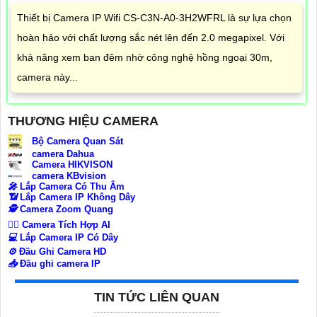
Thiết bị Camera IP Wifi CS-C3N-A0-3H2WFRL là sự lựa chọn
hoàn hảo với chất lượng sắc nét lên đến 2.0 megapixel. Với
khả năng xem ban đêm nhờ công nghệ hồng ngoại 30m,
camera này...
THƯƠNG HIỆU CAMERA
Bộ Camera Quan Sát
camera Dahua
Camera HIKVISON
camera KBvision
️🎤️
Lắp Camera Có Thu Âm
📶
Lắp Camera IP Không Dây
🕵️
Camera Zoom Quang
🧛‍♀️
Camera Tích Hợp AI
💻
Lắp Camera IP Có Dây
⚙️
Đầu Ghi Camera HD
📥
Đầu ghi camera IP
TIN TỨC LIÊN QUAN