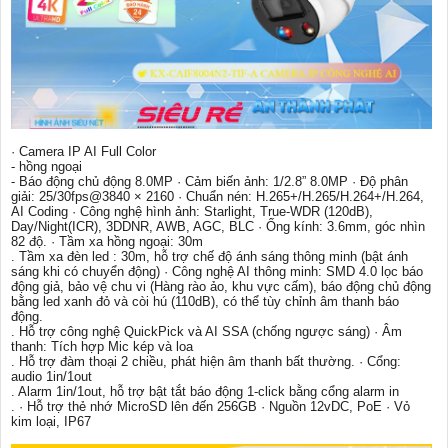
· Camera IP AI Full Color
- hồng ngoại
- Báo động chủ động 8.0MP · Cảm biến ảnh: 1/2.8” 8.0MP · Độ phân
giải: 25/30fps@3840 × 2160 · Chuẩn nén: H.265+/H.265/H.264+/H.264,
AI Coding · Công nghệ hình ảnh: Starlight, True-WDR (120dB),
Day/Night(ICR), 3DDNR, AWB, AGC, BLC · Ống kính: 3.6mm, góc nhìn
82 độ. · Tầm xa hồng ngoại: 30m
. Tầm xa đèn led : 30m, hỗ trợ chế độ ánh sáng thông minh (bật ánh
sáng khi có chuyển động) · Công nghệ AI thông minh: SMD 4.0 lọc báo
động giả, bảo vệ chu vi (Hàng rào ảo, khu vực cấm), báo động chủ động
bằng led xanh đỏ và còi hú (110dB), có thể tùy chỉnh âm thanh báo
động.
. Hỗ trợ công nghệ QuickPick và AI SSA (chống ngược sáng) · Âm
thanh: Tích hợp Mic kép và loa
. Hỗ trợ đàm thoại 2 chiều, phát hiện âm thanh bất thường. · Cổng:
audio 1in/1out
. Alarm 1in/1out, hỗ trợ bật tắt báo động 1-click bằng cổng alarm in
. · Hỗ trợ thẻ nhớ MicroSD lên đến 256GB · Nguồn 12vDC, PoE · Vỏ
kim loại, IP67