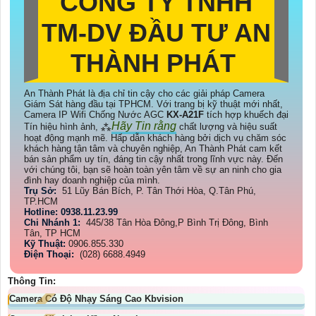
CÔNG TY TNHH
TM-DV ĐẦU TƯ AN
THÀNH PHÁT
An Thành Phát là địa chỉ tin cậy cho các giải pháp Camera
Giám Sát hàng đầu tại TPHCM. Với trang bị kỹ thuật mới nhất,
Camera IP Wifi Chống Nước AGC
KX-A21F
tích hợp khuếch đại
Hãy Tin rằng
Tín hiệu hình ảnh, ⁂
chất lượng và hiệu suất
hoạt động mạnh mẽ. Hấp dẫn khách hàng bởi dịch vụ chăm sóc
khách hàng tận tâm và chuyên nghiệp, An Thành Phát cam kết
bán sản phẩm uy tín, đáng tin cậy nhất trong lĩnh vực này. Đến
với chúng tôi, bạn sẽ hoàn toàn yên tâm về sự an ninh cho gia
đình hay doanh nghiệp của mình.
Trụ Sở:
51 Lũy Bán Bích, P. Tân Thới Hòa, Q.Tân Phú,
TP.HCM
Hotline: 0938.11.23.99
Chi Nhánh 1:
445/38 Tân Hòa Đông,P Bình Trị Đông, Bình
Tân, TP HCM
Kỹ Thuật:
0906.855.330
Điện Thoại:
(028) 6688.4949
Thông Tin:
Camera Có Độ Nhạy Sáng Cao Kbvision