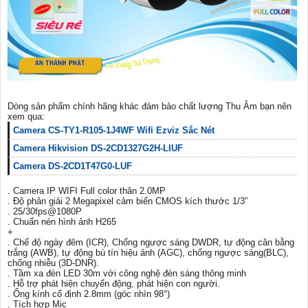
Dòng sản phẩm chính hãng khác đảm bảo chất lượng Thu Âm bạn nên
xem qua:
Camera CS-TY1-R105-1J4WF Wifi Ezviz Sắc Nét
Camera Hikvision DS-2CD1327G2H-LIUF
Camera DS-2CD1T47G0-LUF
. Camera IP WIFI Full color thân 2.0MP
. Độ phân giải 2 Megapixel cảm biến CMOS kích thước 1/3”
. 25/30fps@1080P
. Chuẩn nén hình ảnh H265
+
. Chế độ ngày đêm (ICR), Chống ngược sáng DWDR, tự động cân bằng
trắng (AWB), tự động bù tín hiệu ảnh (AGC), chống ngược sáng(BLC),
chống nhiễu (3D-DNR).
. Tầm xa đèn LED 30m với công nghệ đèn sáng thông minh
. Hỗ trợ phát hiện chuyển động, phát hiện con người.
. Ống kính cố định 2.8mm (góc nhìn 98°)
. Tích hợp Mic