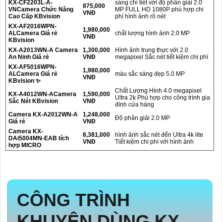
KX-CF2203L-A-
sáng chi tiết với độ phân giải 2.0
875,000
VNCamera Chức Năng
MP FULL HD 1080P phù hợp chi
VNĐ
Cao Cấp KBvision
phí hình ảnh rõ nét
KX-AF2016WPN-
1,980,000
ALCamera Giá rẻ
chất lượng hình ảnh 2.0 MP
VNĐ
KBvision
KX-A2013WN-A Camera
1,300,000
Hình ảnh trung thực với 2.0
An Ninh Giá rẻ
VNĐ
megapixel Sắc nét tiết kiệm chi phí
KX-AF5016WPN-
1,980,000
ALCamera Giá rẻ
màu sắc sáng đẹp 5.0 MP
VNĐ
KBvision ✨
Chất Lượng Hình 4.0 megapixel
KX-A4012WN-ACamera
1,590,000
Ultra 2k Phù hợp cho công trình gia
Sắc Nét KBvision
VNĐ
đình cửa hàng
Camera KX-A2012WN-A
1,248,000
Độ phân giải 2.0 MP
Giá rẻ
VNĐ
Camera KX-
8,381,000
hình ảnh sắc nét đến Ultra 4k lite
DAi5004MN-EAB tích
VNĐ
Tiết kiệm chi phí với hình ảnh
hợp MICRO
CÔNG TRÌNH
KHUYÊN DÙNG
KX-