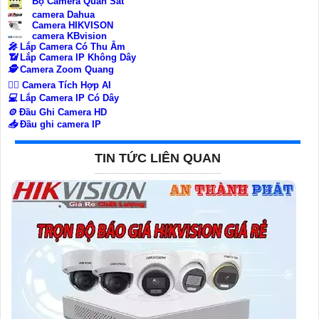
Bộ Camera Quan Sát
camera Dahua
Camera HIKVISON
camera KBvision
️🎤️
Lắp Camera Có Thu Âm
📶
Lắp Camera IP Không Dây
🕵️
Camera Zoom Quang
🧛‍♀️
Camera Tích Hợp AI
💻
Lắp Camera IP Có Dây
⚙️
Đầu Ghi Camera HD
📥
Đầu ghi camera IP
TIN TỨC LIÊN QUAN