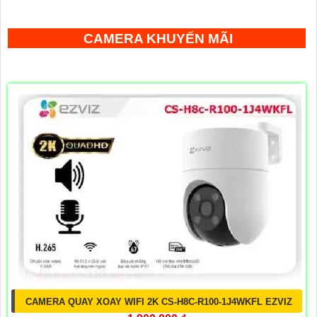
CAMERA KHUYẾN MÃI
CAMERA QUAY XOAY WIFI 2K CS-H8C-R100-1J4WKFL EZVIZ