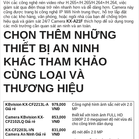
Với các công nghệ nén video như H.265+/H.265/H.264+/H.264, việc
giám sát qua điện thoại trở nên nhanh hơn và dễ dàng hơn. Camera này
cũng được trang bị công nghệ IP Wifi hình trung thực, hỗ trợ lắp đặt
cho các kho hàng, văn phòng, hoặc ngôi nhà của bạn để chống trộm
hiệu quả và giám sát 24/7 Camera
KX-A21F
thích hợp để sử dụng trong
các môi trường cần quan sát an ninh và an toàn.
CHỌN THÊM NHỮNG
THIẾT BỊ AN NINH
KHÁC THAM KHẢO
CÙNG LOẠI VÀ
THƯƠNG HIỆU
KBvision KX-CF2213L-A
979,000
Công nghệ hình ảnh sắc nét với 2.0
Giá rẻ
VNĐ
MP
thiết kế với hình ảnh FULL HD
Camera KBvision KX-
853,000
1080P 2.0 megapixel độ nét vừa đủ
CF2102LQ Giá rẻ
VNĐ
cho công trình dân dụng
KX-CF2203L-VN
831,000
độ nét đến 2.0 MP
Camera An Ninh Giá rẻ
VNĐ