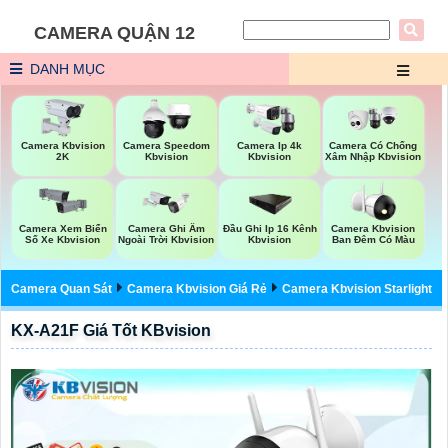
CAMERA QUẬN 12
DANH MỤC
Camera Kbvision
Camera Speedom
Camera Ip 4k
Camera Có Chống
2K
Kbvision
Kbvision
Xâm Nhập Kbvision
Camera Xem Biển
Camera Ghi Âm
Đầu Ghi Ip 16 Kênh
Camera Kbvision
Số Xe Kbvision
Ngoài Trời Kbvision
Kbvision
Ban Đêm Có Màu
Camera Quan Sát
Camera Kbvision Giá Rẻ
Camera Kbvision Starlight
KX-A21F Giá Tốt KBvision