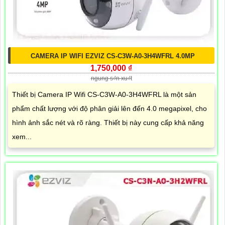
CAMERA IP WIFI EZVIZ CS-C3W-A0-3H4WFRL 4.0MP
1,750,000 ₫
ngung s₫n xu₫t
Thiết bị Camera IP Wifi CS-C3W-A0-3H4WFRL là một sản
phẩm chất lượng với độ phân giải lên đến 4.0 megapixel, cho
hình ảnh sắc nét và rõ ràng. Thiết bị này cung cấp khả năng
xem...