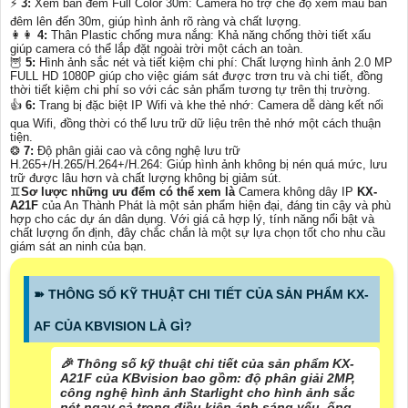
⚡
3:
Xem ban đêm Full Color 30m: Camera hỗ trợ chế độ xem màu ban
đêm lên đến 30m, giúp hình ảnh rõ ràng và chất lượng.
️👩‍👩
4:
Thân Plastic chống mưa nắng: Khả năng chống thời tiết xấu
giúp camera có thể lắp đặt ngoài trời một cách an toàn.
🦉
5:
Hình ảnh sắc nét và tiết kiệm chi phí: Chất lượng hình ảnh 2.0 MP
FULL HD 1080P giúp cho việc giám sát được trơn tru và chi tiết, đồng
thời tiết kiệm chi phí so với các sản phẩm tương tự trên thị trường.
👍
6:
Trang bị đặc biệt IP Wifi và khe thẻ nhớ: Camera dễ dàng kết nối
qua Wifi, đồng thời có thể lưu trữ dữ liệu trên thẻ nhớ một cách thuận
tiện.
❂
7:
Độ phân giải cao và công nghệ lưu trữ
H.265+/H.265/H.264+/H.264: Giúp hình ảnh không bị nén quá mức, lưu
trữ được lâu hơn và chất lượng không bị giảm sút.
♊
Sơ lược những ưu đểm có thể xem là
Camera không dây IP
KX-
A21F
của An Thành Phát là một sản phẩm hiện đại, đáng tin cậy và phù
hợp cho các dự án dân dụng. Với giá cả hợp lý, tính năng nổi bật và
chất lượng ổn định, đây chắc chắn là một sự lựa chọn tốt cho nhu cầu
giám sát an ninh của bạn.
➽ THÔNG SỐ KỸ THUẬT CHI TIẾT CỦA SẢN PHẨM KX-
AF CỦA KBVISION LÀ GÌ?
️🎉 Thông số kỹ thuật chi tiết của sản phẩm KX-
A21F của KBvision bao gồm: độ phân giải 2MP,
công nghệ hình ảnh Starlight cho hình ảnh sắc
nét ngay cả trong điều kiện ánh sáng yếu, ống