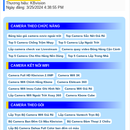
Thương hiệu:
KBvision
Ngày đăng:
3/25/2024 4:38:55 PM
CAMERA THEO CHỨC NĂNG
Bảng báo giá camera ezviz ngoài trời
Top Camera Sắc Nét Giá Rẻ
Top 5 Camera Chống Trộm Nhạy
Top 5 Camera Lắp Ngoài Trời
Lắp camera check var Livestream
Camera quay video Đóng Hàng Cận Cảnh
Top 5 Camera Cho Kho Hàng Nên Dùng
Top 5 Camera Lắp Trong Nhà
CAMERA KẾT NỐI WIFI
Camera Full HD Kbvision 2.0MP
Camera Wifi 3K
Camera Wifi Chính Hãng Kbone
Camera Ebitcam 360
Camera Wifi Imou Cube Ghi Hình Nét
Camera Wifi Giá Rẻ
Lắp Camera Wifi Ngoài Trời Xoay 360
Camera Kbone Cube
CAMERA THEO GÓI
Lắp Trọn Bộ Camera Wifi Giá Rẻ
Lắp Camera Vantech Trọn Bộ
Bộ Camera Ban Đêm Có Màu Kbvision
Bộ Camera Đàm Thoại 2 Chiều
Lắp Bộ Camera Dahua Full Color ban đêm có màu