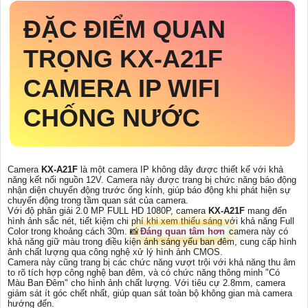
ĐẶC ĐIỂM QUAN
TRỌNG
KX-A21F
CAMERA IP WIFI
CHỐNG NƯỚC
Camera
KX-A21F
là một camera IP không dây được thiết kế với khả
năng kết nối nguồn 12V. Camera này được trang bị chức năng báo động
nhận diện chuyển động trước ống kính, giúp báo động khi phát hiện sự
chuyển động trong tầm quan sát của camera.
Với độ phân giải 2.0 MP FULL HD 1080P, camera
KX-A21F
mang đến
hình ảnh sắc nét, tiết kiệm chi phí khi xem thiếu sáng với khả năng Full
Color trong khoảng cách 30m. 📸
Đáng quan tâm hơn
camera này có
khả năng giữ màu trong điều kiện ánh sáng yếu ban đêm, cung cấp hình
ảnh chất lượng qua công nghệ xử lý hình ảnh CMOS.
Camera này cũng trang bị các chức năng vượt trội với khả năng thu âm
to rõ tích hợp công nghệ ban đêm, và có chức năng thông minh "Có
Màu Ban Đêm" cho hình ảnh chất lượng. Với tiêu cự 2.8mm, camera
giám sát ít góc chết nhất, giúp quan sát toàn bộ không gian mà camera
hướng đến.