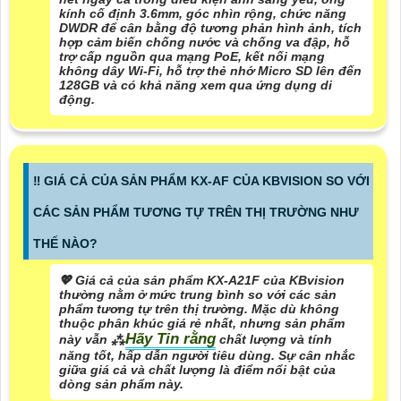
kính cố định 3.6mm, góc nhìn rộng, chức năng
DWDR để cân bằng độ tương phản hình ảnh, tích
hợp cảm biến chống nước và chống va đập, hỗ
trợ cấp nguồn qua mạng PoE, kết nối mạng
không dây Wi-Fi, hỗ trợ thẻ nhớ Micro SD lên đến
128GB và có khả năng xem qua ứng dụng di
động.
‼️ GIÁ CẢ CỦA SẢN PHẨM KX-AF CỦA KBVISION SO VỚI
CÁC SẢN PHẨM TƯƠNG TỰ TRÊN THỊ TRƯỜNG NHƯ
THẾ NÀO?
💖 Giá cả của sản phẩm KX-A21F của KBvision
thường nằm ở mức trung bình so với các sản
phẩm tương tự trên thị trường. Mặc dù không
thuộc phân khúc giá rẻ nhất, nhưng sản phẩm
Hãy Tin rằng
này vẫn ⁂
chất lượng và tính
năng tốt, hấp dẫn người tiêu dùng. Sự cân nhắc
giữa giá cả và chất lượng là điểm nổi bật của
dòng sản phẩm này.