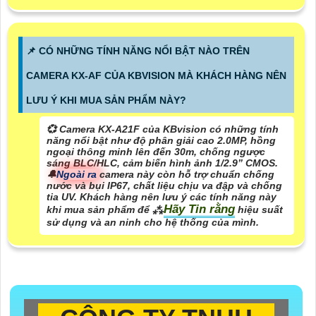
📌 CÓ NHỮNG TÍNH NĂNG NỔI BẬT NÀO TRÊN
CAMERA KX-AF CỦA KBVISION MÀ KHÁCH HÀNG NÊN
LƯU Ý KHI MUA SẢN PHẨM NÀY?
💞 Camera KX-A21F của KBvision có những tính
năng nổi bật như độ phân giải cao 2.0MP, hồng
ngoại thông minh lên đến 30m, chống ngược
sáng BLC/HLC, cảm biến hình ảnh 1/2.9” CMOS.
🔔
Ngoài ra
camera này còn hỗ trợ chuẩn chống
nước và bụi IP67, chất liệu chịu va đập và chống
tia UV. Khách hàng nên lưu ý các tính năng này
Hãy Tin rằng
khi mua sản phẩm để ⁂
hiệu suất
sử dụng và an ninh cho hệ thống của mình.