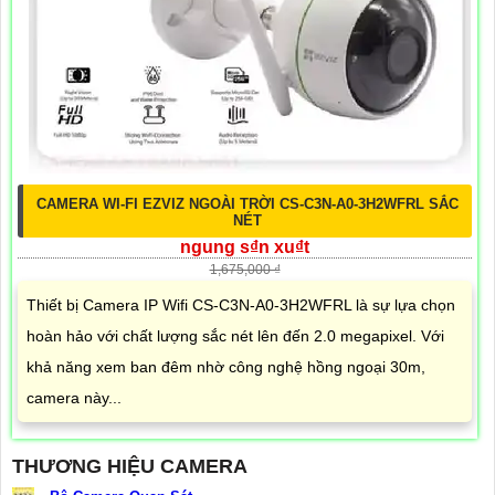
CAMERA WI-FI EZVIZ NGOÀI TRỜI CS-C3N-A0-3H2WFRL SẮC
NÉT
ngung s₫n xu₫t
1,675,000 ₫
Thiết bị Camera IP Wifi CS-C3N-A0-3H2WFRL là sự lựa chọn
hoàn hảo với chất lượng sắc nét lên đến 2.0 megapixel. Với
khả năng xem ban đêm nhờ công nghệ hồng ngoại 30m,
camera này...
THƯƠNG HIỆU CAMERA