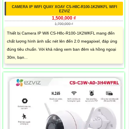
CAMERA IP WIFI QUAY XOAY CS-H8C-R100-1K2WKFL WIFI
EZVIZ
1,500,000 ₫
1,700,000 ₫
Thiết bị Camera IP Wifi CS-H8c-R100-1K2WKFL mang đến
chất lượng hình ảnh sắc nét lên đến 2.0 megapixel, đáp ứng
đúng tiêu chuẩn. Với khả năng xem ban đêm và hồng ngoại
30m, bạn...