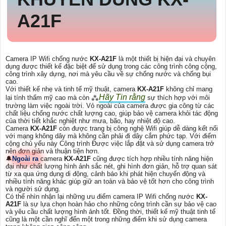
A21F
Camera IP Wifi chống nước
KX-A21F
là một thiết bị hiện đại và chuyên
dụng được thiết kế đặc biệt để sử dụng trong các công trình công cộng,
công trình xây dựng, nơi mà yêu cầu về sự chống nước và chống bụi
cao.
Với thiết kế nhẹ và tinh tế mỹ thuật, camera
KX-A21F
không chỉ mang
Hãy Tin rằng
lại tính thẩm mỹ cao mà còn ⁂
sự thích hợp với môi
trường làm việc ngoài trời. Vỏ ngoài của camera được gia công từ các
chất liệu chống nước chất lượng cao, giúp bảo vệ camera khỏi tác động
của thời tiết khắc nghiệt như mưa, bão, hay nhiệt độ cao.
Camera
KX-A21F
còn được trang bị công nghệ Wifi giúp dễ dàng kết nối
với mạng không dây mà không cần phải đi dây cắm phức tạp. Với điểm
cộng chủ yếu này Công trình Được việc lắp đặt và sử dụng camera trở
nên đơn giản và thuận tiện hơn.
🔔
Ngoài ra
camera
KX-A21F
cũng được tích hợp nhiều tính năng hiện
đại như chất lượng hình ảnh sắc nét, ghi hình đơn giản, hỗ trợ quan sát
từ xa qua ứng dụng di động, cảnh báo khi phát hiện chuyển động và
nhiều tính năng khác giúp giữ an toàn và bảo vệ tốt hơn cho công trình
và người sử dụng.
Có thể nhìn nhận lại những ưu điểm camera IP Wifi chống nước
KX-
A21F
là sự lựa chọn hoàn hảo cho những công trình cần sự bảo vệ cao
và yêu cầu chất lượng hình ảnh tốt. Đồng thời, thiết kế mỹ thuật tinh tế
cũng là một cần nghĩ đến một trong những điểm khi sử dụng camera