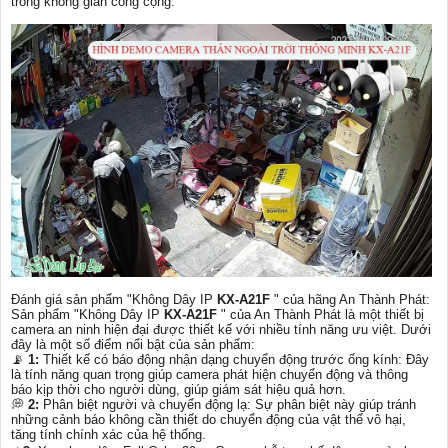
trong không gian công cộng.
Đánh giá sản phẩm "Không Dây IP
KX-A21F
" của hãng An Thành Phát:
Sản phẩm "Không Dây IP
KX-A21F
" của An Thành Phát là một thiết bị
camera an ninh hiện đại được thiết kế với nhiều tính năng ưu việt. Dưới
đây là một số điểm nổi bật của sản phẩm:
📡
1:
Thiết kế có báo động nhận dạng chuyển động trước ống kính: Đây
là tính năng quan trọng giúp camera phát hiện chuyển động và thông
báo kịp thời cho người dùng, giúp giám sát hiệu quả hơn.
️💭
2:
Phân biệt người và chuyển động lạ: Sự phân biệt này giúp tránh
những cảnh báo không cần thiết do chuyển động của vật thể vô hại,
tăng tính chính xác của hệ thống.