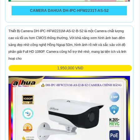
CAMERA DAHUA DH-IPC-HFW2231T-AS-S2
Thiết Bị Camera DH-IPC-HFW2231M-AS-I2-B-S2 là một Camera chất lượng
cao và tối ưu hơn CMOS thông thường. Với khả năng xem hình ảnh ban đêm
sáng đẹp nhờ công nghệ Hồng Ngoại 50m, hình ảnh rõ nét và sắc sảo với độ
phân giải Full HD 1080P. Camera cũng hổ trợ thẻ nhớ, mang lại tiện ích và linh
hoạt cho
1,950,000 VNĐ