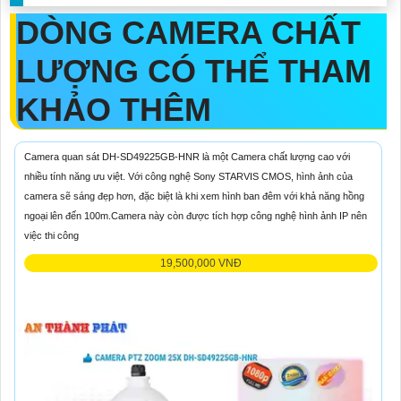
DÒNG CAMERA CHẤT
LƯỢNG CÓ THỂ THAM
KHẢO THÊM
Camera quan sát DH-SD49225GB-HNR là một Camera chất lượng cao với
nhiều tính năng ưu việt. Với công nghệ Sony STARVIS CMOS, hình ảnh của
camera sẽ sáng đẹp hơn, đặc biệt là khi xem hình ban đêm với khả năng hồng
ngoại lên đến 100m.Camera này còn được tích hợp công nghệ hình ảnh IP nên
việc thi công
19,500,000 VNĐ