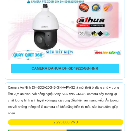
CAMERA DAHUA DH-SD49225GB-HNR
Camera An Ninh DH-SD2A200HB-GN-A-PV-S2 là một thiết bị đáng chú ý trong
lĩnh vực an ninh. Với công nghệ Sony STARVIS CMOS, camera này mang lại
chất lượng hình ảnh tuyệt vời ngay cả trong điều kiện ánh sáng yếu. Ấn tượng
ơn với những thông số là camera có khả năng hiển thị màu sắc ban đêm, giúp
nhận
2,295,000 VNĐ