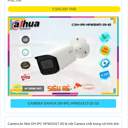
POE, cho
5,500,000 VNĐ
CAMERA DAHUA DH-IPC-HFW3241T-ZS-S2
Camera An Ninh DH-IPC-HFW2241T-AS là một Camera chất lượng với hình ảnh