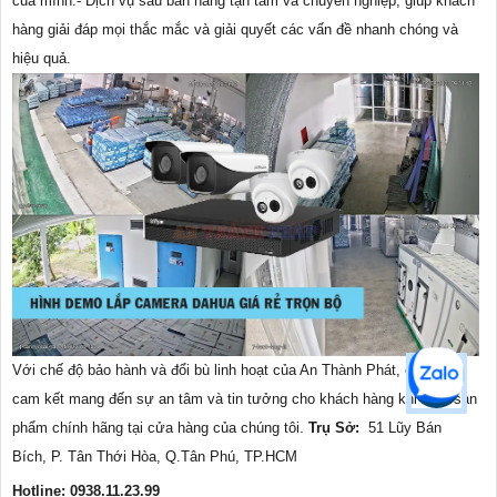
của mình.- Dịch vụ sau bán hàng tận tâm và chuyên nghiệp, giúp khách
hàng giải đáp mọi thắc mắc và giải quyết các vấn đề nhanh chóng và
hiệu quả.
Với chế độ bảo hành và đổi bù linh hoạt của An Thành Phát, chúng tôi
cam kết mang đến sự an tâm và tin tưởng cho khách hàng khi mua sản
phẩm chính hãng tại cửa hàng của chúng tôi.
Trụ Sở:
51 Lũy Bán
Bích, P. Tân Thới Hòa, Q.Tân Phú, TP.HCM
Hotline: 0938.11.23.99