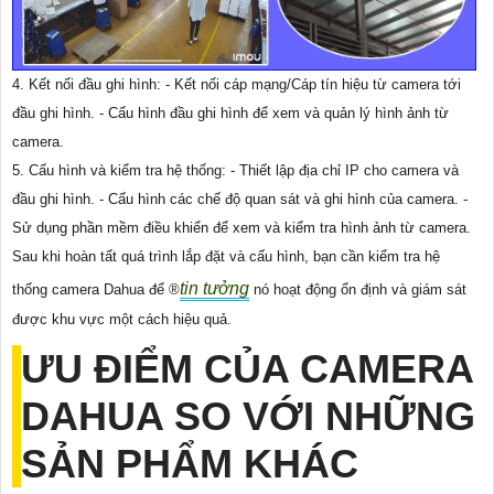
4. Kết nối đầu ghi hình: - Kết nối cáp mạng/Cáp tín hiệu từ camera tới
đầu ghi hình. - Cấu hình đầu ghi hình để xem và quản lý hình ảnh từ
camera.
5. Cấu hình và kiểm tra hệ thống: - Thiết lập địa chỉ IP cho camera và
đầu ghi hình. - Cấu hình các chế độ quan sát và ghi hình của camera. -
Sử dụng phần mềm điều khiển để xem và kiểm tra hình ảnh từ camera.
Sau khi hoàn tất quá trình lắp đặt và cấu hình, bạn cần kiểm tra hệ
tin tưởng
thống camera Dahua để ®️
nó hoạt động ổn định và giám sát
được khu vực một cách hiệu quả.
ƯU ĐIỂM CỦA CAMERA
DAHUA SO VỚI NHỮNG
SẢN PHẨM KHÁC