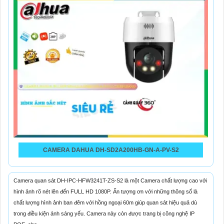
CAMERA DAHUA DH-SD2A200HB-GN-A-PV-S2
Camera quan sát DH-IPC-HFW3241T-ZS-S2 là một Camera chất lượng cao với
hình ảnh rõ nét lên đến FULL HD 1080P. Ấn tượng ơn với những thông số là
chất lượng hình ảnh ban đêm với hồng ngoại 60m giúp quan sát hiệu quả dù
trong điều kiện ánh sáng yếu. Camera này còn được trang bị công nghệ IP