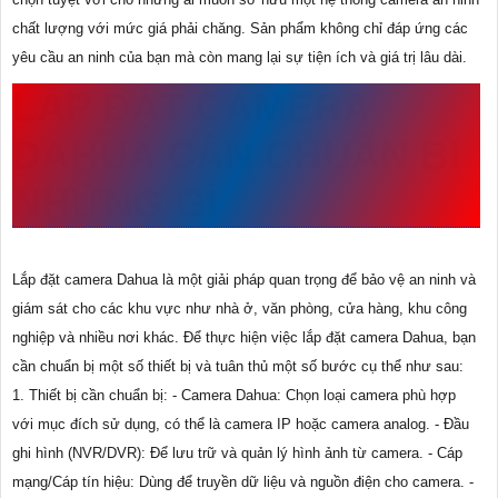
chất lượng với mức giá phải chăng. Sản phẩm không chỉ đáp ứng các
yêu cầu an ninh của bạn mà còn mang lại sự tiện ích và giá trị lâu dài.
LẮP ĐẶT CAMERA
DAHUA CẦN CHUẨN BỊ
NHỮNG GÌ
Lắp đặt camera Dahua là một giải pháp quan trọng để bảo vệ an ninh và
giám sát cho các khu vực như nhà ở, văn phòng, cửa hàng, khu công
nghiệp và nhiều nơi khác. Để thực hiện việc lắp đặt camera Dahua, bạn
cần chuẩn bị một số thiết bị và tuân thủ một số bước cụ thể như sau:
1. Thiết bị cần chuẩn bị: - Camera Dahua: Chọn loại camera phù hợp
với mục đích sử dụng, có thể là camera IP hoặc camera analog. - Đầu
ghi hình (NVR/DVR): Để lưu trữ và quản lý hình ảnh từ camera. - Cáp
mạng/Cáp tín hiệu: Dùng để truyền dữ liệu và nguồn điện cho camera. -