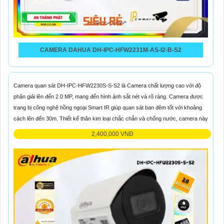
CAMERA DAHUA DH-IPC-HFW2231M-AS-I2-B-S2
Camera quan sát DH-IPC-HFW2230S-S-S2 là Camera chất lượng cao với độ
phân giải lên đến 2.0 MP, mang đến hình ảnh sắt nét và rõ ràng. Camera được
trang bị công nghệ hồng ngoại Smart IR giúp quan sát ban đêm tốt với khoảng
cách lên đến 30m. Thiết kế thân kim loại chắc chắn và chống nước, camera này
2,400,000 VNĐ