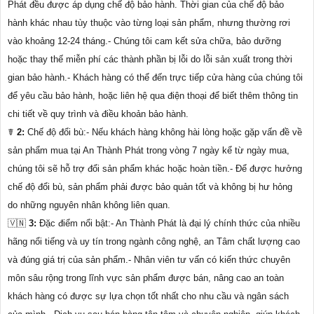
Phát đều được áp dụng chế độ bảo hành. Thời gian của chế độ bảo
hành khác nhau tùy thuộc vào từng loại sản phẩm, nhưng thường rơi
vào khoảng 12-24 tháng.- Chúng tôi cam kết sửa chữa, bảo dưỡng
hoặc thay thế miễn phí các thành phần bị lỗi do lỗi sản xuất trong thời
gian bảo hành.- Khách hàng có thể đến trực tiếp cửa hàng của chúng tôi
để yêu cầu bảo hành, hoặc liên hệ qua điện thoại để biết thêm thông tin
chi tiết về quy trình và điều khoản bảo hành.
☤
2:
Chế độ đổi bù:- Nếu khách hàng không hài lòng hoặc gặp vấn đề về
sản phẩm mua tại An Thành Phát trong vòng 7 ngày kể từ ngày mua,
chúng tôi sẽ hỗ trợ đổi sản phẩm khác hoặc hoàn tiền.- Để được hưởng
chế độ đổi bù, sản phẩm phải được bảo quản tốt và không bị hư hỏng
do những nguyên nhân không liên quan.
🇻🇳
3:
Đặc điểm nổi bật:- An Thành Phát là đại lý chính thức của nhiều
hãng nổi tiếng và uy tín trong ngành công nghệ, an Tâm chất lượng cao
và đúng giá trị của sản phẩm.- Nhân viên tư vấn có kiến thức chuyên
môn sâu rộng trong lĩnh vực sản phẩm được bán, nâng cao an toàn
khách hàng có được sự lựa chọn tốt nhất cho nhu cầu và ngân sách