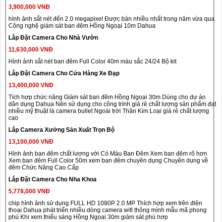
3,900,000 VNĐ
hình ảnh sắt nét đến 2.0 megapixel Được bán nhiều nhất trong năm vừa qua
Công nghệ giám sát ban đêm Hồng Ngoại 10m Dahua
Lắp Đặt Camera Cho Nhà Vườn
11,630,000 VNĐ
Hình ảnh sắt nét ban đêm Full Color 40m màu sắc 24/24 Bộ kit
Lắp Đặt Camera Cho Cửa Hàng Xe Đạp
13,400,000 VNĐ
Tích hợp chức năng Giám sát ban đêm Hồng Ngoại 30m Dùng cho dự án
dân dụng Dahua Nên sử dụng cho công trình giá rẻ chất lượng sản phẩm đạt
nhiều mỹ thuật là camera bullet Ngoài trời Thân Kim Loại giá rẻ chất lượng
cao
Lắp Camera Xưởng Sản Xuất Trọn Bộ
13,100,000 VNĐ
Hình ảnh ban đêm chất lượng với Có Màu Ban Đêm Xem ban đêm rõ hơn
Xem ban đêm Full Color 50m xem ban đêm chuyên dụng Chuyên dụng về
đêm Chức Năng Cao Cấp
Lắp Đặt Camera Cho Nha Khoa
5,778,000 VNĐ
chip hình ảnh sử dụng FULL HD 1080P 2.0 MP Thích hợp xem trên điện
thoại Dahua phát triển nhiều dòng camera wifi thông mình mẫu mã phong
phú Khi xem thiếu sáng Hồng Ngoại 30m giám sát phù hơp