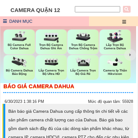
CAMERA QUẬN 12
DANH MỤC
Bộ Camera Full
Trọn Bộ Camera
Trọn Bộ Camera
Lắp Trọn Bộ
Color Dahua
Dahua Ghi Âm
Dahua Chống Trộm
Camera Dahua
Lắp Camera Trọn
Bộ Camera Dahua
Lắp Camera Trọn
Camera Ip Thân
Bộ Ultra HD
Báo Động
Bộ Giá Rẻ
Hikvision
BÁO GIÁ CAMERA DAHUA
6/30/2023 1:38:16 PM
Mức độ quan tâm: 55928
Bản báo giá Camera Dahua cung cấp thông tin chi tiết về các
sản phẩm camera chất lượng cao của Dahua. Báo giá bao
gồm danh sách đầy đủ của các dòng sản phẩm khác nhau, từ
camera IP, camera HDCVI, camera PTZ cho đến các phụ kiện