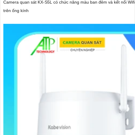
Camera quan sát KX-S5L có chức năng màu ban đêm và kết nối Wifi. Thiết bị tích hợp chức năng bảo vệ thông minh chống xâm nhập khu vực định 
trên ống kính