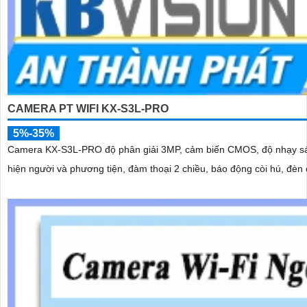
CAMERA PT WIFI KX-S3L-PRO
5%-35%
Camera KX-S3L-PRO độ phân giải 3MP, cảm biến CMOS, độ nhạy sáng cực thấp cho hình ảnh rõ
hiện người và phương tiện, đàm thoại 2 chiều, báo động còi hú, đèn