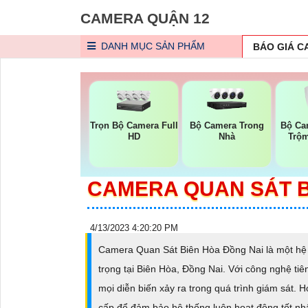
CAMERA QUẬN 12
DANH MỤC
SẢN PHẨM
BÁO GIÁ 
Trọn Bộ Camera Full
Bộ Camera Trong
Bộ Ca
HD
Nhà
Trộm
CAMERA QUAN SÁT B
4/13/2023 4:20:20 PM
Camera Quan Sát Biên Hòa Đồng Nai là một hệ t
trọng tại Biên Hòa, Đồng Nai. Với công nghệ tiê
mọi diễn biến xảy ra trong quá trình giám sát. 
cấp để đảm bảo hệ thống luôn hoạt động tốt nh