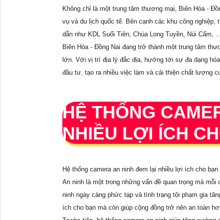
Không chỉ là một trung tâm thương mại, Biên Hòa - Đồn
vụ và du lịch quốc tế. Bên cạnh các khu công nghiệp, th
dẫn như KDL Suối Tiên, Chùa Long Tuyền, Núi Cấm, … 
Biên Hòa - Đồng Nai đang trở thành một trung tâm thư
lớn. Với vị trí địa lý đắc địa, hướng tới sự đa dạng h
đầu tư, tạo ra nhiều việc làm và cải thiện chất lượng 
HỆ THỐNG CAMER
NHIỀU LỢI ÍCH 
Hệ thống camera an ninh đem lại nhiều lợi ích cho bạn
An ninh là một trong những vấn đề quan trọng mà mỗi c
ninh ngày càng phức tạp và tình trạng tội phạm gia tăn
ích cho bạn mà còn giúp cộng đồng trở nên an toàn hơ