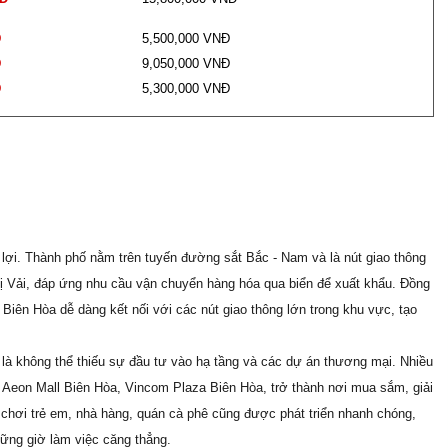
Đ
5,500,000 VNĐ
Đ
9,050,000 VNĐ
Đ
5,300,000 VNĐ
 lợi. Thành phố nằm trên tuyến đường sắt Bắc - Nam và là nút giao thông
ị Vải, đáp ứng nhu cầu vận chuyển hàng hóa qua biển để xuất khẩu. Đồng
 Biên Hòa dễ dàng kết nối với các nút giao thông lớn trong khu vực, tạo
 là không thể thiếu sự đầu tư vào hạ tầng và các dự án thương mại. Nhiều
 Aeon Mall Biên Hòa, Vincom Plaza Biên Hòa, trở thành nơi mua sắm, giải
i chơi trẻ em, nhà hàng, quán cà phê cũng được phát triển nhanh chóng,
ững giờ làm việc căng thẳng.