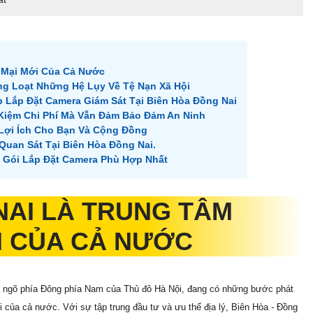
 Mại Mới Của Cả Nước
ng Loạt Những Hệ Lụy Về Tệ Nạn Xã Hội
 Lắp Đặt Camera Giám Sát Tại Biên Hòa Đồng Nai
t Kiệm Chi Phí Mà Vẫn Đảm Bảo Đảm An Ninh
Lợi Ích Cho Bạn Và Cộng Đồng
uan Sát Tại Biên Hòa Đồng Nai.
 Gói Lắp Đặt Camera Phù Hợp Nhất
NAI LÀ TRUNG TÂM
I CỦA CẢ NƯỚC
a ngõ phía Đông phía Nam của Thủ đô Hà Nội, đang có những bước phát
 của cả nước. Với sự tập trung đầu tư và ưu thế địa lý, Biên Hòa - Đồng