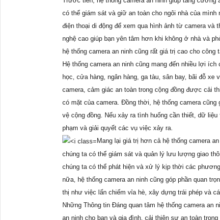
Trước tiên, hệ thống camera an ninh giúp tăng cường an
có thể giám sát và giữ an toàn cho ngôi nhà của mình 
điện thoại di động để xem qua hình ảnh từ camera và t
nghệ cao giúp bạn yên tâm hơn khi không ở nhà và phòn
hệ thống camera an ninh cũng rất giá trị cao cho công t
Hệ thống camera an ninh cũng mang đến nhiều lợi ích
học, cửa hàng, ngân hàng, ga tàu, sân bay, bãi đỗ xe
camera, cảm giác an toàn trong cộng đồng được cải th
có mặt của camera. Đồng thời, hệ thống camera cũng gh
vệ cộng đồng. Nếu xảy ra tình huống cần thiết, dữ liệ
phạm và giải quyết các vụ việc xảy ra.
Mang lại giá trị hơn cả hệ thống camera an 
chúng ta có thể giám sát và quản lý lưu lượng giao th
chúng ta có thể phát hiện và xử lý kịp thời các phươn
nữa, hệ thống camera an ninh cũng góp phần quan trọng
thị như việc lấn chiếm vỉa hè, xây dựng trái phép và 
Những Thông tin Đáng quan tâm hệ thống camera an ni
an ninh cho bạn và gia đình, cải thiện sự an toàn trong