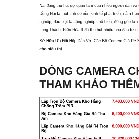
Nai đang thu hút sự quan tâm của nhiều người dân và 
Đồng Nai là một tỉnh có nền kinh tế phát triển, nằm tr
nghiệp, đặc biệt là công nghiệp chế biến, đóng góp lớ
Long Thành, Biên Hòa II đã thu hút nhiều nhà đầu tư 
Sở Hữu Ưu Đãi Hấp Dẫn Với Các Bộ Camera Giá Rẻ S
cho siêu thị
DÒNG CAMERA C
THAM KHẢO THÊ
Lắp Trọn Bộ Camera Kho Hàng
7,483,600 VN
Chống Trộm PIR
Bộ Camera Kho Hàng Giá Rẻ Thu
6,200,000 VN
Âm
Lắp Camera Kho Hàng Giá Rẻ Trọn
8,000,000 VN
Bộ
Trọn Bộ Camera Kho Hàng Full
10,820,000 V