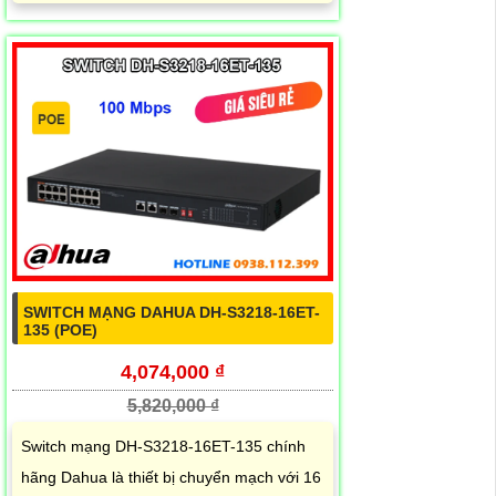
SWITCH MẠNG DAHUA DH-S3218-16ET-
135 (POE)
4,074,000 ₫
5,820,000 ₫
Switch mạng DH-S3218-16ET-135 chính
hãng Dahua là thiết bị chuyển mạch với 16