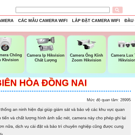
CAMERA
CÁC MẪU CAMERA WIFI
LẮP ĐẶT CAMERA WIFI
ĐẦU
mera Chống
Camera Ip Hikvision
Camera Ống Kính
Camera Lux 
 Kbvision
Chất Lượng
Zoom Hikvision
Hikvisio
IÊN HÒA ĐỒNG NAI
Mức độ quan tâm: 28995
hống an ninh hiện đại giúp giám sát và bảo vệ các khu vực quan
n tiến và chất lượng hình ảnh sắc nét, camera này cho phép ghi lại
Hơn nữa, dịch vụ cài đặt và bảo trì chuyên nghiệp cũng được cung
ất