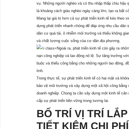
vụ. Những người nghèo và có thu nhập thấp chịu hậu qu
là khoảng cách giàu nghèo ngày càng lớn, tạo ra bất cô
Mang lại giá trị hơn cả sự phát triển kinh tế kéo theo
dựng phát triển nhanh chóng để đáp ứng nhu cầu dân s
dân cư quá tải, ô nhiễm môi trường và thiếu không gi
và chất lượng cuộc sống của cư dân địa phương.
Ngoài ra, phát triển kinh tế còn gây ra n
nạn công nghiệp và lao động nô lệ. Sự tăng trưởng vớ
buộc và thiếu công bằng cho những người lao động, đồ
tinh.
Trong thực tế, sự phát triển kinh tế có hai mặt và khô
bảo vệ môi trường và xây dựng một xã hội công bằng 
doanh nghiệp. Chúng ta cần xây dựng một kinh tế cân n
cấp sự phát triển bền vững trong tương lai.
BỐ TRÍ VỊ TRÍ L
TIẾT KIỆM CHI P