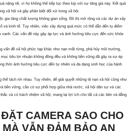
ả nặng nề, vì họ không thể tiếp tục theo kịp với sự tăng giá này. Kết quả
ng xã hội và gây phân biệt đối xử trong xã hội.
 việc gia tăng chất lượng không gian sống. Đô thị mở rộng và các dự án xây
ố và kinh tế. Tuy nhiên, việc xây dựng quá mức có thể dẫn đến tụ điểm
an xanh. Các vấn đề này gây áp lực và ảnh hưởng tiêu cực đến sức khỏe
hững vấn đề xã hội phức tạp khác như nạn mất rừng, phá hủy môi trường,
i mục tiêu lợi nhuận không đồng đều và không bền vững đã gây ra sự ép
ng thời ảnh hưởng tiêu cực đến tự nhiên và đa dạng sinh học của hành
ng thể tách rời nhau. Tuy nhiên, để giải quyết những tệ nạn xã hội cũng như
và bền vững, cần có sự phối hợp giữa nhà nước, xã hội dân sự và các
hắc và có trách nhiệm xã hội, mang lại lợi ích cho tất cả các bên và đẳng
ẮP ĐẶT CAMERA SAO CHO
HÍ MÀ VẪN ĐẢM BẢO AN