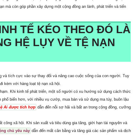
n mà còn góp phần xây dựng một cộng đồng an lành, phát triển và tiến
INH TẾ KÉO THEO ĐÓ LÀ
G HỆ LỤY VỀ TỆ NẠN
ng và tích cực vào sự thay đổi và nâng cao cuộc sống của con người. Tuy
đi kèm với hàng loạt tệ nạn xã hội.
phạm. Khi kinh tế phát triển, một số người có xu hướng sử dụng cách thức
ên phổ biến hơn, với nhiều vụ cướp, mua bán và sử dụng ma túy, buôn lậu
ệ Ai được tích hợp
dẫn đến nỗi sợ hãi và bất an trong cộng đồng, cưỡng
ất công xã hội. Khi sản xuất và tiêu dùng gia tăng, giới hạn tài nguyên và
ộng chủ yếu này
dẫn đến mất cân bằng và tăng giá các sản phẩm và dịch