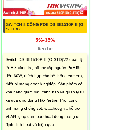
SWITCH 8 CỔNG POE DS-3E1510P-EI(O-
STD)V2
5%-35%
lien he
Switch DS-3E1510P-EI(O-STD)V2 quản lý
PoE 8 cổng là , hỗ trợ cấp nguồn PoE lên
đến 60W, thích hợp cho hệ thống camera,
thiết bị mạng doanh nghiệp. Sản phẩm có
khả năng giám sát, cảnh báo và quản lý từ
xa qua ứng dụng Hik-Partner Pro, cùng
tính năng chống sét, watchdog và hỗ trợ
VLAN, giúp đảm bảo hoạt động mạng ổn
định, linh hoạt và hiệu quả