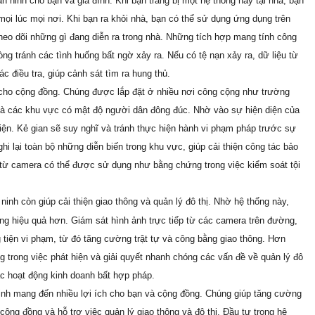
 ninh cho bạn và gia đình. Khi bạn trang bị một hệ thống này tại nhà, bạn
mọi lúc mọi nơi. Khi bạn ra khỏi nhà, bạn có thể sử dụng ứng dụng trên
heo dõi những gì đang diễn ra trong nhà. Những tích hợp mang tính công
g tránh các tình huống bất ngờ xảy ra. Nếu có tệ nạn xảy ra, dữ liệu từ
ác điều tra, giúp cảnh sát tìm ra hung thủ.
 cho cộng đồng. Chúng được lắp đặt ở nhiều nơi công cộng như trường
 và các khu vực có mật độ người dân đông đúc. Nhờ vào sự hiện diện của
iện. Kẻ gian sẽ suy nghĩ và tránh thực hiện hành vi phạm pháp trước sự
i lại toàn bộ những diễn biến trong khu vực, giúp cải thiện công tác bảo
u từ camera có thể được sử dụng như bằng chứng trong việc kiểm soát tội
ninh còn giúp cải thiện giao thông và quản lý đô thị. Nhờ hệ thống này,
ông hiệu quả hơn. Giám sát hình ảnh trực tiếp từ các camera trên đường,
g tiện vi phạm, từ đó tăng cường trật tự và công bằng giao thông. Hơn
 trong việc phát hiện và giải quyết nhanh chóng các vấn đề về quản lý đô
các hoạt động kinh doanh bất hợp pháp.
nh mang đến nhiều lợi ích cho bạn và cộng đồng. Chúng giúp tăng cường
 cộng đồng và hỗ trợ việc quản lý giao thông và đô thị. Đầu tư trong hệ