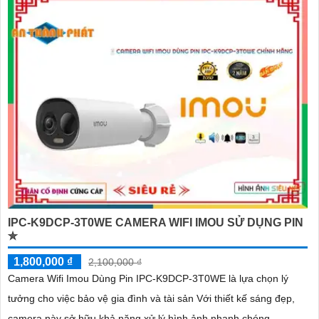
IPC-K9DCP-3T0WE CAMERA WIFI IMOU SỬ DỤNG PIN
✮
1,800,000 ₫
2,100,000 ₫
Camera Wifi Imou Dùng Pin IPC-K9DCP-3T0WE là lựa chọn lý
tưởng cho việc bảo vệ gia đình và tài sản Với thiết kế sáng đẹp,
camera này sở hữu khả năng xử lý hình ảnh nhanh chóng,...