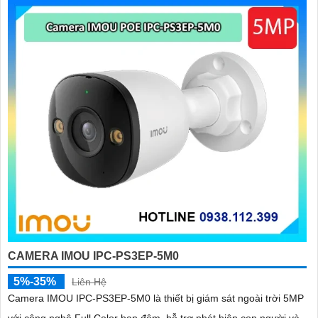
'
CAMERA IMOU IPC-PS3EP-5M0
5%-35%
Liên Hệ
Camera IMOU IPC-PS3EP-5M0 là thiết bị giám sát ngoài trời 5MP