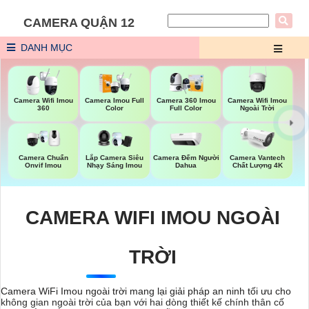
CAMERA QUẬN 12
DANH MỤC
Camera Wifi Imou
Camera Wifi Imou
Camera Imou Full
Camera 360 Imou
Ngoài Trời
360
Color
Full Color
Camera Đếm Người
Camera Chuẩn
Lắp Camera Siêu
Camera Vantech
Dahua
Onvif Imou
Nhạy Sáng Imou
Chất Lượng 4K
CAMERA WIFI IMOU NGOÀI
TRỜI
Camera WiFi Imou ngoài trời mang lại giải pháp an ninh tối ưu cho
không gian ngoài trời của bạn với hai dòng thiết kế chính thân cố