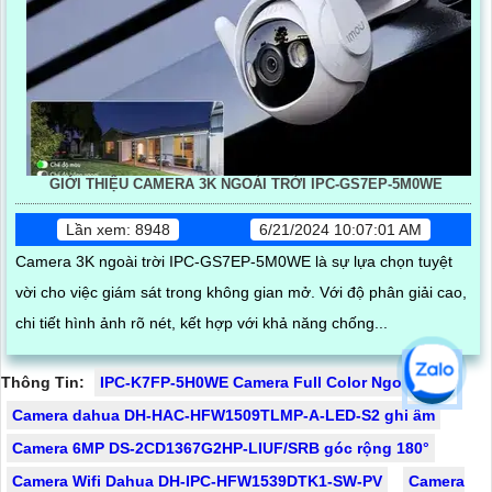
GIỚI THIỆU CAMERA 3K NGOÀI TRỜI IPC-GS7EP-5M0WE
Lần xem: 8948
6/21/2024 10:07:01 AM
Camera 3K ngoài trời IPC-GS7EP-5M0WE là sự lựa chọn tuyệt
vời cho việc giám sát trong không gian mở. Với độ phân giải cao,
chi tiết hình ảnh rõ nét, kết hợp với khả năng chống...
Thông Tin:
IPC-K7FP-5H0WE Camera Full Color Ngoài Trời
Camera dahua DH-HAC-HFW1509TLMP-A-LED-S2 ghi âm
Camera 6MP DS-2CD1367G2HP-LIUF/SRB góc rộng 180°
Camera Wifi Dahua DH-IPC-HFW1539DTK1-SW-PV
Camera