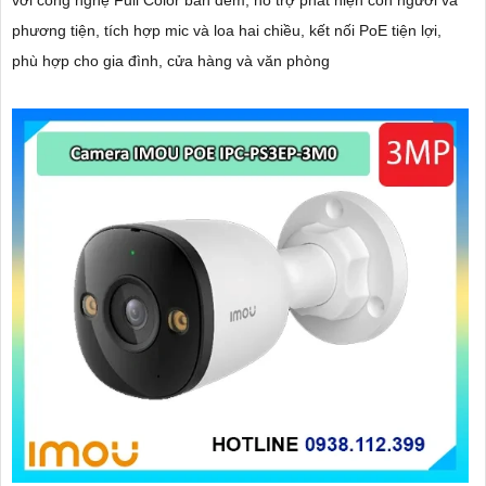
với công nghệ Full Color ban đêm, hỗ trợ phát hiện con người và
phương tiện, tích hợp mic và loa hai chiều, kết nối PoE tiện lợi,
phù hợp cho gia đình, cửa hàng và văn phòng