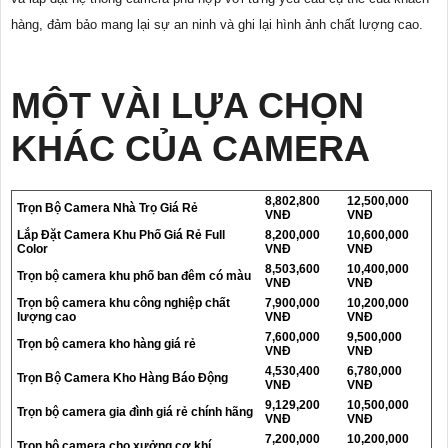
hàng, đảm bảo mang lại sự an ninh và ghi lại hình ảnh chất lượng cao.
MỘT VÀI LỰA CHỌN
KHÁC CỦA CAMERA
8,802,800
12,500,000
Trọn Bộ Camera Nhà Trọ Giá Rẻ
VNĐ
VNĐ
Lắp Đặt Camera Khu Phố Giá Rẻ Full
8,200,000
10,600,000
Color
VNĐ
VNĐ
8,503,600
10,400,000
Trọn bộ camera khu phố ban đêm có màu
VNĐ
VNĐ
Trọn bộ camera khu công nghiệp chất
7,900,000
10,200,000
lượng cao
VNĐ
VNĐ
7,600,000
9,500,000
Trọn bộ camera kho hàng giá rẻ
VNĐ
VNĐ
4,530,400
6,780,000
Trọn Bộ Camera Kho Hàng Báo Động
VNĐ
VNĐ
9,129,200
10,500,000
Trọn bộ camera gia đình giá rẻ chính hãng
VNĐ
VNĐ
7,200,000
10,200,000
Trọn bộ camera cho xưởng cơ khí