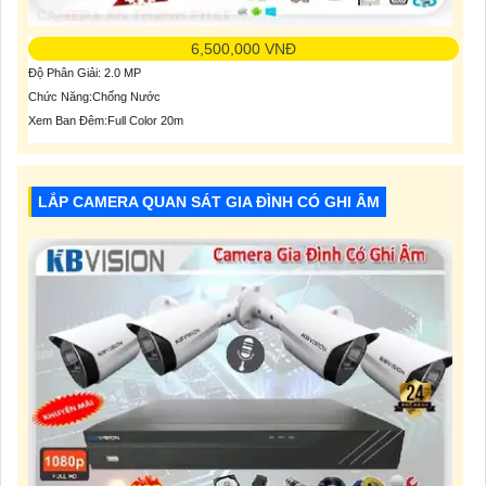
6,500,000 VNĐ
Độ Phân Giải: 2.0 MP
Chức Năng:Chống Nước
Xem Ban Đêm:Full Color 20m
LẮP CAMERA QUAN SÁT GIA ĐÌNH CÓ GHI ÂM