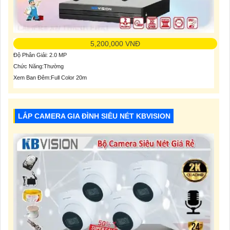
5,200,000 VNĐ
Độ Phân Giải: 2.0 MP
Chức Năng:Thường
Xem Ban Đêm:Full Color 20m
LẮP CAMERA GIA ĐÌNH SIÊU NÉT KBVISION