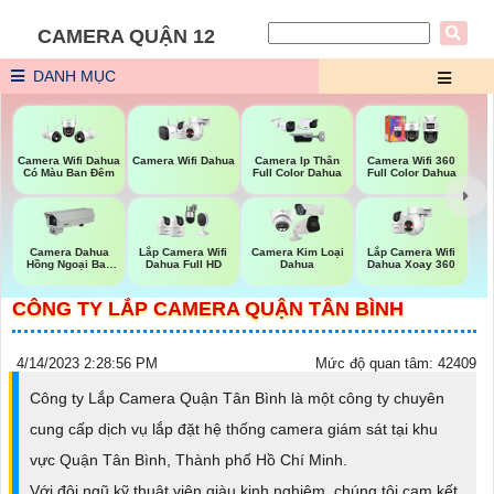
CAMERA QUẬN 12
DANH MỤC
Camera Wifi Dahua
Camera Wifi Dahua
Camera Ip Thân
Camera Wifi 360
Có Màu Ban Đêm
Full Color Dahua
Full Color Dahua
Lắp Camera Wifi
Camera Dahua
Lắp Camera Wifi
Camera Kim Loại
Dahua Xoay 360
Hồng Ngoại Ban
Dahua Full HD
Dahua
Đêm
CÔNG TY LẮP CAMERA QUẬN TÂN BÌNH
4/14/2023 2:28:56 PM
Mức độ quan tâm: 42409
Công ty Lắp Camera Quận Tân Bình là một công ty chuyên
cung cấp dịch vụ lắp đặt hệ thống camera giám sát tại khu
vực Quận Tân Bình, Thành phố Hồ Chí Minh.
Với đội ngũ kỹ thuật viên giàu kinh nghiệm, chúng tôi cam kết