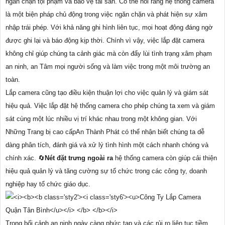
ngăn chặn tội phạm và bảo vệ tài sản. Có thể nói rằng hệ thống camera
là một biện pháp chủ động trong việc ngăn chặn và phát hiện sự xâm
nhập trái phép. Với khả năng ghi hình liên tục, mọi hoạt động đáng ngờ
được ghi lại và báo động kịp thời. Chính vì vậy, việc lắp đặt camera
không chỉ giúp chúng ta cảnh giác mà còn đẩy lùi tình trạng xâm phạm
an ninh, an Tâm mọi người sống và làm việc trong một môi trường an
toàn.
Lắp camera cũng tạo điều kiện thuận lợi cho việc quản lý và giám sát
hiệu quả. Việc lắp đặt hệ thống camera cho phép chúng ta xem và giám
sát cùng một lúc nhiều vị trí khác nhau trong một không gian. Với
Những Trang bị cao cấpAn Thành Phát có thể nhận biết chúng ta dễ
dàng phân tích, đánh giá và xử lý tình hình một cách nhanh chóng và
chính xác. 🔄
Nét đặt trưng ngoài ra
hệ thống camera còn giúp cải thiện
hiệu quả quản lý và tăng cường sự tổ chức trong các công ty, doanh
nghiệp hay tổ chức giáo dục.
Trong bối cảnh an ninh ngày càng phức tạp và các rủi ro liên tục tiềm