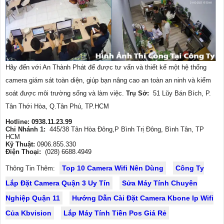
Hãy đến với An Thành Phát để được tư vấn và thiết kế một hệ thống
camera giám sát toàn diện, giúp bạn nâng cao an toàn an ninh và kiểm
soát được môi trường sống và làm việc.
Trụ Sở:
51 Lũy Bán Bích, P.
Tân Thới Hòa, Q.Tân Phú, TP.HCM
Hotline: 0938.11.23.99
Chi Nhánh 1:
445/38 Tân Hòa Đông,P Bình Trị Đông, Bình Tân, TP
HCM
Kỹ Thuật:
0906.855.330
Điện Thoại:
(028) 6688.4949
Top 10 Camera Wifi Nên Dùng
Công Ty
Thông Tin Thêm:
Lắp Đặt Camera Quận 3 Uy Tín
Sửa Máy Tính Chuyên
Nghiệp Quận 11
Hướng Dẫn Cài Đặt Camera Kbone Ip Wifi
Của Kbvision
Lắp Máy Tính Tiền Pos Giá Rẻ