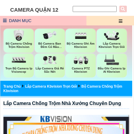
CAMERA QUẬN 12
DANH MỤC
Bộ Camera Chống
Bộ Camera Ban
Bộ Camera Ghi Âm
Lắp Camera
Trộm Kbvision
Đêm Có Màu
Kbvision
Kbvision Trọn Gói
Kbvision
Trọn Bộ Camera Ip
Lắp Camera Giá Rẻ
Camera PTZ
Đầu Ghi Camera Ip
Visioncop
Sắc Nét
Kbvision
AI Kbvision
Trang Chủ
Lắp Camera Kbvision Trọn Gói
Bộ Camera Chống Trộm
Kbvision
Lắp Camera Chống Trộm Nhà Xưởng Chuyên Dụng