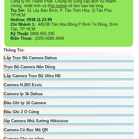
Công ty An Thành Phát. Chúng tôi cung cấp dịch vụ nhanh
chóng, nhiệt tình và ®️
tin tưởng
sẽ làm bạn hài lòng.
Trụ Sở:
51 Lũy Bán Bích, P. Tân Thới Hòa, Q.Tân Phú,
TP.HCM
Hotline: 0938.11.23.99
Chi Nhánh 1:
445/38 Tân Hòa Đông,P Bình Trị Đông, Bình
Tân, TP HCM
Kỹ Thuật:
0906.855.330
Điện Thoại:
(028) 6688.4949
Thông Tin:
Lắp Trọn Bộ Camera Dahua
Trọn Bộ Camera Nên Dùng
Lắp Camera Trọn Bộ Ultra HD
Camera H.265 Ezviz
Camera Ip 3k Dahua
Đầu Ghi Ip 16 Camera
Đầu Ghi 2 Ổ Cứng
lắp Camera Nhà Xưởng Hikvision
Camera Có Đọc Mã QR
Camera Cho xe nâng