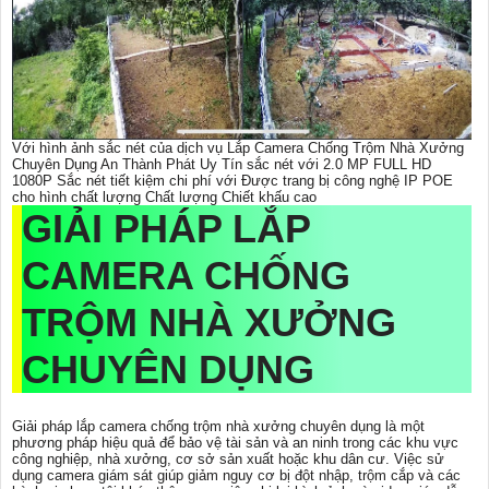
Với hình ảnh sắc nét của dịch vụ Lắp Camera Chống Trộm Nhà Xưởng
Chuyên Dụng An Thành Phát Uy Tín sắc nét với 2.0 MP FULL HD
1080P Sắc nét tiết kiệm chi phí với Được trang bị công nghệ IP POE
cho hình chất lượng Chất lượng Chiết khấu cao
GIẢI PHÁP
LẮP
CAMERA CHỐNG
TRỘM NHÀ XƯỞNG
CHUYÊN DỤNG
Giải pháp lắp camera chống trộm nhà xưởng chuyên dụng là một
phương pháp hiệu quả để bảo vệ tài sản và an ninh trong các khu vực
công nghiệp, nhà xưởng, cơ sở sản xuất hoặc khu dân cư. Việc sử
dụng camera giám sát giúp giảm nguy cơ bị đột nhập, trộm cắp và các