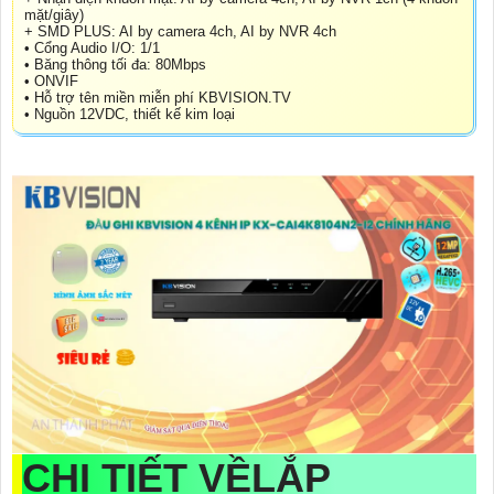
mặt/giây)
+ SMD PLUS: AI by camera 4ch, AI by NVR 4ch
• Cổng Audio I/O: 1/1
• Băng thông tối đa: 80Mbps
• ONVIF
• Hỗ trợ tên miền miễn phí KBVISION.TV
• Nguồn 12VDC, thiết kế kim loại
CHI TIẾT VỀ
LẮP