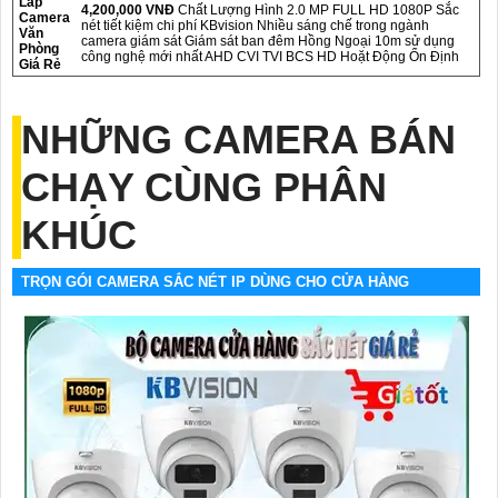
Lắp
4,200,000 VNĐ
Chất Lượng Hình 2.0 MP FULL HD 1080P Sắc
Camera
nét tiết kiệm chi phí KBvision Nhiều sáng chế trong ngành
Văn
camera giám sát Giám sát ban đêm Hồng Ngoại 10m sử dụng
Phòng
công nghệ mới nhất AHD CVI TVI BCS HD Hoặt Động Ổn Định
Giá Rẻ
NHỮNG CAMERA BÁN
CHẠY CÙNG PHÂN
KHÚC
TRỌN GÓI CAMERA SẮC NÉT IP DÙNG CHO CỬA HÀNG