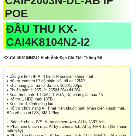
CAIF2003N-DL-AB
IP
POE
ĐẦU THU
KX-
CAI4K8104N2-I2
KX-CAi4K8104N2-I2 Hình Ảnh Đẹp Chi Tiết Thông Số
• Đầu ghi hình IP AI 4 kênh Nhận diện khuôn mặt
• Hỗ trợ camera IP độ phân giải tối đa 12MP
• Khả năng giải mã tối đa: 6 x 1080@30fps
• Chuẩn nén: H.265+/H.265/H.264+/H.264
• Xuất hình ảnh: 1 HDMI, 1 VGA, Độ phân giải max 4K
• Hỗ trợ 1 HDD max 10TB
• Xem lại: 4 kênh cùng lúc
• Hỗ trợ chức năng AI: Phát hiện khuôn mặt, Nhận diện khuôn mặt,
Bảo vệ chu vi IVS, SMD Plus
.
+ Bảo vệ chu vi IVS: AI by camera 4ch, AI by NVR 1ch
+ Phát hiện khuôn mặt: AI by camera 4ch, AI by NVR 1ch (12 khuôn
mặt/giây)
+ Nhận diện khuôn mặt: AI by camera 4ch, AI by NVR 1ch (4 khuôn