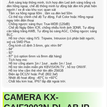
. Ánh sáng kép thông minh, tích hợp đèn Led ánh sáng trắng và
đèn hồng ngoại, chế độ thông minh tự động bật đèn khi phát hiện
người / xe đi vào khu vực quan sát
. Tầm xa hồng ngoại 60m , tầm xa đèn led 50m
. Có thể tùy chỉnh chế độ Tự động, Full Color hoặc Hồng ngoại
ngay trên điện thoại
. Chống ngược sáng thực True-WDR (120dB)
. Chế độ Ngày Đêm ICR, chống nhiễu hình ảnh 3DNR, Tự động
cân bằng trắng AWB, Tự động bù sáng AGC, Chống ngược sáng
BLC.
. Hỗ trợ chức năng IVS: Tripwire, Intrusion (có phân biệt người,
xe) và SMD Plus
. Ống kính cố định 3.6mm, góc nhìn 84°
- 84°
- 92°
- 87° (có option 6mm và 8mm đặt hàng)
. Tích hợp mic
. Hỗ trợ cổng alarm 1in / 1out , audio 1in / 1out.
. Hỗ trợ tên miền miễn phí KBVISION.TV , hỗ trợ ONVIF.
. Hỗ trợ khe cắm thẻ nhớ lên đến 256GB
. Điện áp DC12V hoặc PoE (802.3af)
. Nhiệt độ hoạt động: -40°C to +60°C
. Chất liệu kim loại, IP67 lắp đặt ngoài trời.
CAMERA
KX-