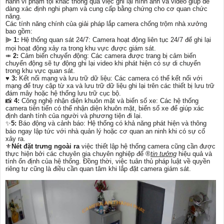
hành vi phạm tội khác thông qua việc ghi lại hình ảnh và video giúp dễ
dàng xác định nghi phạm và cung cấp bằng chứng cho cơ quan chức
năng.
Các tính năng chính của giải pháp lắp camera chống trộm nhà xưởng
bao gồm:
⫸
1:
Hệ thống quan sát 24/7: Camera hoạt động liên tục 24/7 để ghi lại
mọi hoạt động xảy ra trong khu vực được giám sát.
⤂
2:
Cảm biến chuyển động: Các camera được trang bị cảm biến
chuyển động sẽ tự động ghi lại video khi phát hiện có sự di chuyển
trong khu vực quan sát.
♥️
3:
Kết nối mạng và lưu trữ dữ liệu: Các camera có thể kết nối với
mạng để truy cập từ xa và lưu trữ dữ liệu ghi lại trên các thiết bị lưu trữ
đám mây hoặc hệ thống lưu trữ cục bộ.
📸
4:
Công nghệ nhận diện khuôn mặt và biển số xe: Các hệ thống
camera tiên tiến có thể nhận diện khuôn mặt, biển số xe để giúp xác
định danh tính của người và phương tiện đi lại.
✨
5:
Báo động và cảnh báo: Hệ thống có khả năng phát hiện và thông
báo ngay lập tức với nhà quản lý hoặc cơ quan an ninh khi có sự cố
xảy ra.
⚜️
Nét đặt trưng ngoài ra
việc thiết lập hệ thống camera cũng cần được
thực hiện bởi các chuyên gia chuyên nghiệp để ®️
tin tưởng
hiệu quả và
tính ổn định của hệ thống. Đồng thời, việc tuân thủ pháp luật về quyền
riêng tư cũng là điều cần quan tâm khi lắp đặt camera giám sát.