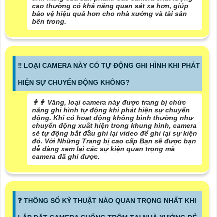
cao thường có khả năng quan sát xa hơn, giúp
bảo vệ hiệu quả hơn cho nhà xưởng và tài sản
bên trong.
‼️ LOẠI CAMERA NÀY CÓ TỰ ĐỘNG GHI HÌNH KHI PHÁT
HIỆN SỰ CHUYỂN ĐỘNG KHÔNG?
️👩‍👩 Vâng, loại camera này được trang bị chức
năng ghi hình tự động khi phát hiện sự chuyển
động. Khi có hoạt động không bình thường như
chuyển động xuất hiện trong khung hình, camera
sẽ tự động bắt đầu ghi lại video để ghi lại sự kiện
đó. Với Những Trang bị cao cấp Bạn sẽ được bạn
dễ dàng xem lại các sự kiện quan trọng mà
camera đã ghi được.
️❓ THÔNG SỐ KỸ THUẬT NÀO QUAN TRỌNG NHẤT KHI