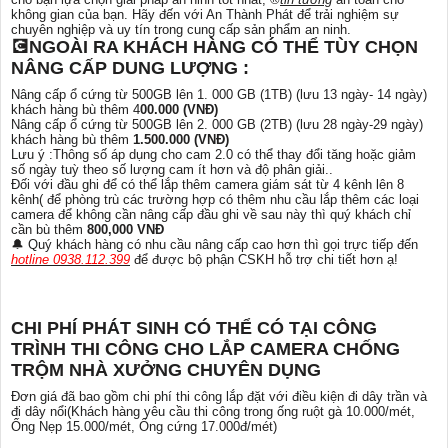
không gian của bạn. Hãy đến với An Thành Phát để trải nghiệm sự
chuyên nghiệp và uy tín trong cung cấp sản phẩm an ninh.
💽NGOÀI RA KHÁCH HÀNG CÓ THỂ TÙY CHỌN
NÂNG CẤP DUNG LƯỢNG :
Nâng cấp ổ cứng từ 500GB lên 1. 000 GB (1TB) (lưu 13 ngày- 14 ngày)
khách hàng bù thêm 4
00.000 (VNĐ)
Nâng cấp ổ cứng từ 500GB lên 2. 000 GB (2TB) (lưu 28 ngày-29 ngày)
khách hàng bù thêm
1.500.000 (VNĐ)
Lưu ý :Thông số áp dụng cho cam 2.0 có thể thay đổi tăng hoặc giảm
số ngày tuỳ theo số lượng cam ít hơn và độ phân giải..
Đối với đầu ghi để có thể lắp thêm camera giám sát từ 4 kênh lên 8
kênh( để phòng trù các trường hợp có thêm nhu cầu lắp thêm các loại
camera để không cần nâng cấp đầu ghi về sau này thì quý khách chỉ
cần bù thêm
800,000 VNĐ
🔔 Quý khách hàng có nhu cầu nâng cấp cao hơn thì gọi trực tiếp đến
hotline 0938.112.399
để được bộ phận CSKH hỗ trợ chi tiết hơn ạ!
CHI PHÍ PHÁT SINH CÓ THỂ CÓ TẠI CÔNG
TRÌNH THI CÔNG CHO LẮP CAMERA CHỐNG
TRỘM NHÀ XƯỞNG CHUYÊN DỤNG
Đơn giá đã bao gồm chi phí thi công lắp đặt với điều kiện đi dây trần và
đi dây nổi(Khách hàng yêu cầu thi công trong ống ruột gà 10.000/mét,
Ống Nẹp 15.000/mét, Ống cứng 17.000đ/mét)