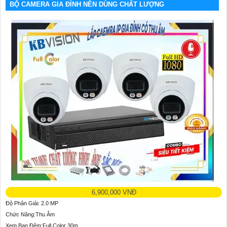
BỘ CAMERA GIA ĐÌNH NÊN DÙNG CHẤT LƯỢNG
6,900,000 VNĐ
Độ Phân Giải: 2.0 MP
Chức Năng:Thu Âm
Xem Ban Đêm:Full Color 30m