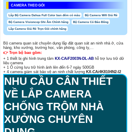
CAMERA THEO GÓI
Lắp Bộ Camera Dahua Full Color ban đêm có màu
Bộ Camera Wifi Giá Rẻ
Bộ Camera Visioncop Ghi Âm Chính hãng
Bộ Camera Có Báo Đông
Lắp Camera Giá Rẻ Trọn Gói chính hãng
Bộ camera quan sát chuyên dụng lắp đặt quan sát an ninh nhà ở, cửa
hàng, kho xưởng, trường học, văn phòng, công ty,...
👉 Trọn bộ bao gồm:
+ 1 thiết bị ghi hình trung tâm
KX-CAiF2003N-DL-AB
hỗ trợ lưu trữ dữ
liệu camera
+ 1 Ổ cứng lưu trữ hình ảnh lên đến 6-7 ngày 500GB
+ 4 camera giám sát bảo vệ an ninh chất lượng
KX-CAi4K8104N2-I2
NHU CẦU CÂN THIẾT
VỀ
LẮP CAMERA
CHỐNG TRỘM NHÀ
XƯỞNG CHUYÊN
DỤNG