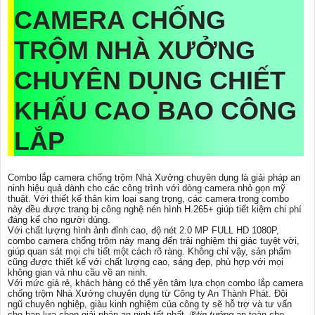
CAMERA CHỐNG
TRỘM NHÀ XƯỞNG
CHUYÊN DỤNG
CHIẾT
KHẤU CAO BAO CÔNG
LẮP
Combo lắp camera chống trộm Nhà Xưởng chuyên dụng là giải pháp an
ninh hiệu quả dành cho các công trình với dòng camera nhỏ gọn mỹ
thuật. Với thiết kế thân kim loại sang trọng, các camera trong combo
này đều được trang bị công nghệ nén hình H.265+ giúp tiết kiệm chi phí
đáng kể cho người dùng.
Với chất lượng hình ảnh đỉnh cao, độ nét 2.0 MP FULL HD 1080P,
combo camera chống trộm này mang đến trải nghiệm thị giác tuyệt vời,
giúp quan sát mọi chi tiết một cách rõ ràng. Không chỉ vậy, sản phẩm
cũng được thiết kế với chất lượng cao, sáng đẹp, phù hợp với mọi
không gian và nhu cầu về an ninh.
Với mức giá rẻ, khách hàng có thể yên tâm lựa chọn combo lắp camera
chống trộm Nhà Xưởng chuyên dụng từ Công ty An Thành Phát. Đội
ngũ chuyên nghiệp, giàu kinh nghiệm của công ty sẽ hỗ trợ và tư vấn
cho bạn lựa chọn giải pháp an ninh tốt nhất, ®️
tin tưởng
an toàn cho