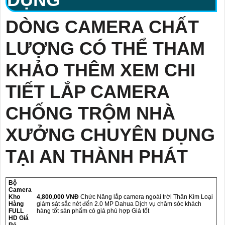
DÒNG CAMERA CHẤT
LƯỢNG CÓ THỂ THAM
KHẢO THÊM XEM CHI
TIẾT LẮP CAMERA
CHỐNG TRỘM NHÀ
XƯỞNG CHUYÊN DỤNG
TẠI AN THÀNH PHÁT
Bộ
Camera
Kho
4,800,000 VNĐ
Chức Năng lắp camera ngoài trời Thân Kim Loại
Hàng
giám sát sắc nét đến 2.0 MP Dahua Dịch vụ chăm sóc khách
FULL
hàng tốt sản phẩm có giá phù hợp Giá tốt
HD Giá
Rẻ