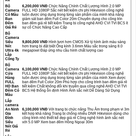
Bộ
6,200,000 VNĐ
Chức Năng Chính Chất Lượng Hình 2.0 MP
Camera
FULL HD 1080P Sắc nét tiết kiệm chi phí Hikvision công nghệ
Có Màu
luôn được ứng dụng trong từng sản phẩm của mình khả năng
Ban
giám sát ban đêm Full Color 20m Chuyên dụng cho công trìn
Đêm
ban đêm giá rẻ tiết kiệm Trang bị công nghệ AHD CVI TVI BCS ít
Giá Rẻ
sự cố Chức Năng Cao Cấp
Bộ
Camera
Siêu
9,800,000 VNĐ
Hình tươi hơn CMOS Xử lý hình ảnh màu sáng
Nét
hơn trang bị đặt biệt Ống kính 3.6mm Màu sắc trong sáng 8.0
Ultra 4k
megapixel Đáp ứng nhu cầu hình chất lượng cao
Lắp
Công Ty
Bộ
Camera
6,100,000 VNĐ
Chức Năng Chính Chất Lượng Hình 2.0 MP
Cửa
FULL HD 1080P Sắc nét tiết kiệm chi phí Hikvision công nghệ
Hàng
luôn được ứng dụng trong từng sản phẩm của mình Xem được
FULL
ban đêm Full Color 20m Phù hợp cho công trình ban đêm giá rẻ
HD Ban
tiết kiệm Chất không đổi khi truyền qua công nghệ AHD CVI TVI
Đêm Có
BCS Hệ thống ỗn định Hình Ảnh sắc nét Dễ Dàng Sử Dụng
Màu
Lắp
camera
An Ninh
6,100,000 VNĐ
Với trang bị chức năng Thu Âm trong phạm vi 3m
Gia
kết hợp khả năng Trang bị chống nhiễu DNR Hikvision dùng cho
Đình
công trình nhỏ thiết kế đẹp giá rẻ Công nghệ hình ảnh sắc nét
Siêu
với 5.0 MP Xem ban đêm Hồng Ngoại 30m
Nét Giá
Rẻ