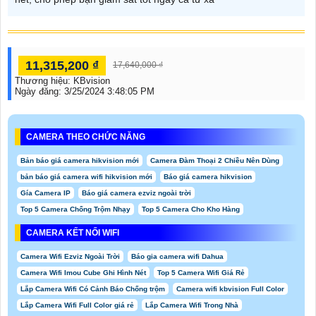
11,315,200 ₫
17,640,000 ₫
Thương hiệu:
KBvision
Ngày đăng:
3/25/2024 3:48:05 PM
CAMERA THEO CHỨC NĂNG
Bản báo giá camera hikvision mới
Camera Đàm Thoại 2 Chiều Nên Dùng
bản báo giá camera wifi hikvision mới
Báo giá camera hikvision
Gía Camera IP
Báo giá camera ezviz ngoài trời
Top 5 Camera Chống Trộm Nhạy
Top 5 Camera Cho Kho Hàng
CAMERA KẾT NỐI WIFI
Camera Wifi Ezviz Ngoài Trời
Báo gia camera wifi Dahua
Camera Wifi Imou Cube Ghi Hình Nét
Top 5 Camera Wifi Giá Rẻ
Lắp Camera Wifi Có Cảnh Báo Chống trộm
Camera wifi kbvision Full Color
Lắp Camera Wifi Full Color giá rẻ
Lắp Camera Wifi Trong Nhà