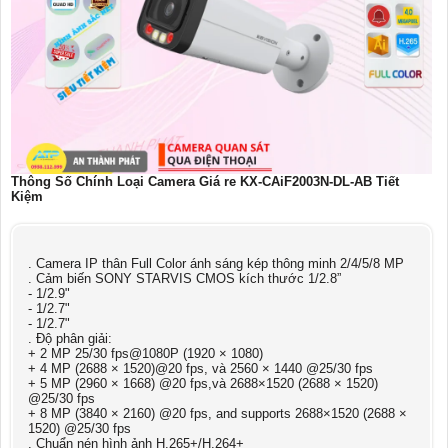
Thông Số Chính Loại Camera Giá re KX-CAiF2003N-DL-AB Tiết
Kiệm
. Camera IP thân Full Color ánh sáng kép thông minh 2/4/5/8 MP
. Cảm biến SONY STARVIS CMOS kích thước 1/2.8”
- 1/2.9"
- 1/2.7"
- 1/2.7"
. Độ phân giải:
+ 2 MP 25/30 fps@1080P (1920 × 1080)
+ 4 MP (2688 × 1520)@20 fps, và 2560 × 1440 @25/30 fps
+ 5 MP (2960 × 1668) @20 fps,và 2688×1520 (2688 × 1520)
@25/30 fps
+ 8 MP (3840 × 2160) @20 fps, and supports 2688×1520 (2688 ×
1520) @25/30 fps
. Chuẩn nén hình ảnh H.265+/H.264+