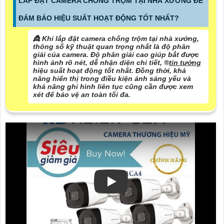
LẮP ĐẶT CAMERA CHỐNG TRỘM TẠI NHÀ XƯỞNG ĐỂ
ĐẢM BẢO HIỆU SUẤT HOẠT ĐỘNG TỐT NHẤT?
👸 Khi lắp đặt camera chống trộm tại nhà xưởng,
thông số kỹ thuật quan trọng nhất là độ phân
giải của camera. Độ phân giải cao giúp bắt được
hình ảnh rõ nét, dễ nhận diện chi tiết, ®️
tin tưởng
hiệu suất hoạt động tốt nhất. Đồng thời, khả
năng hiển thị trong điều kiện ánh sáng yếu và
khả năng ghi hình liên tục cũng cần được xem
xét để bảo vệ an toàn tối đa.