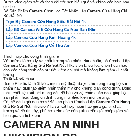
Được việc giám sát và theo dõi trở nên hiệu quả và chính xác hơn bao
giờ hết.
Bộ Sản Phẩm Camera Chọn Lọc Tốt Nhất: Lắp Camera Cửa Hàng Giá
Rẻ Sắt Nét
Trọn Bộ Camera Cửa Hàng Siêu Sắt Nét 4k
Lắp Bộ Camera Wifi Cửa Hàng Có Màu Ban Đêm
Lắp Camera Cửa Hàng Kim Hoàng 4k
Lắp Camera Cửa Hàng Có Thu Âm
Thích hợp cho công trình giá rẻ
Với mức giá hợp lý và chất lượng sản phẩm đạt chuẩn, bộ Combo
Lắp
Camera Cửa Hàng Giá Rẻ Sắt Nét
Hikvision là sự lựa chọn hoàn hảo
cho các công trình cần sự tiết kiệm chi phí mà không làm giảm đi chất
lượng.
Thiết kế mỹ thuật
Dome Plastic là thiết kế camera mỹ thuật được chú trọng trong bộ sản
phẩm này, giúp tạo điểm nhấn thẩm mỹ cho không gian công trình. Đồng
thời, chất liệu sắt nét mang đến độ bền và độ chắc chắn cao, giúp bộ
sản phẩm hoạt động ổn định trong mọi điều kiện môi trường.
Có thể đánh giá gọn hơn *Bộ sản phẩm Combo
Lắp Camera Cửa Hàng
Giá Rẻ Sắt Nét
Hikvision* là sự kết hợp hoàn hảo giữa giá trị chất
lượng và độ tin cậy, phù hợp cho các công trình cần giải pháp giám sát
hiệu quả và tiết kiệm.
CAMERA AN NINH