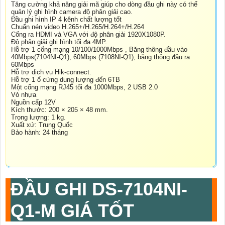
Tăng cường khả năng giải mã giúp cho dòng đầu ghi này có thể
quản lý ghi hình camera độ phân giải cao.
Đầu ghi hình IP 4 kênh chất lượng tốt
Chuẩn nén video H.265+/H.265/H.264+/H.264
Cổng ra HDMI và VGA với độ phân giải 1920X1080P.
Độ phân giải ghi hình tối đa 4MP.
Hỗ trợ 1 cổng mạng 10/100/1000Mbps , Băng thông đầu vào
40Mbps(7104NI-Q1); 60Mbps (7108NI-Q1), băng thông đầu ra
60Mbps
Hỗ trợ dịch vụ Hik-connect.
Hỗ trợ 1 ổ cứng dung lượng đến 6TB
Một cổng mạng RJ45 tối đa 1000Mbps, 2 USB 2.0
Vỏ nhựa
Nguồn cấp 12V
Kích thước: 200 × 205 × 48 mm.
Trọng lượng: 1 kg.
Xuất xứ: Trung Quốc
Bảo hành: 24 tháng
ĐẦU GHI
DS-7104NI-
Q1-M
GIÁ TỐT