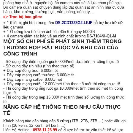
phòng hay nhà ở, nguyên bộ lắp camera này sẽ là lựa chọn phù hợp.
Bộ camera quan sát chuyên dụng lắp đặt quan sát an ninh nhà ở, cửa
hàng, kho xưởng, trường học, văn phòng, công ty,...
👉 Trọn bộ bao gồm:
+ 1 thiết bị ghi hình trung tâm
DS-2CD1323G2-LIUF
hỗ trợ lưu trữ dữ
liệu camera
+ 1 Ổ cứng lưu trữ hình ảnh lên đến 6-7 ngày 500GB
+ 4 camera giám sát bảo vệ an ninh chất lượng
DS-7104NI-Q1-M
MỘT SỐ CHI PHÍ SẼ PHÁT SINH THÊM TRONG
TRƯỜNG HỢP BẮT BUỘC VÀ NHU CẦU CỦA
CÔNG TRÌNH
- Sử dụng dây điện nguồn giá 6.000đ/mét dựa trên thi công thực tế
- Sử dụng dây tín hiệu (tính theo thực tế)
+ Dây cáp đồng trục: 6.000/mét
+ Dây cáp mạng cat5 thường: 6.000/mét
+ Dây cáp mạng cat5e: 8.000/mét
+ Dây cáp mạng cat6: 12.000/mét tính theo số mét thi công thực tế.
- Thi công dây trong ống ruột gà 10.000/mét tính theo số mét thi công
thực tế.
- Thi công dây trong nẹp 15.000/ mét tính theo số lượng thi công thực
tế.
NÂNG CẤP HỆ THỐNG THEO NHU CẦU THỰC
TẾ
Khách hàng nào cần nâng cấp ổ cứng (1TB, 2TB, 3TB,...) hoặc đầu ghi
hình (16 kênh, 32 Kênh, 64 kênh,...)
Liên Hệ Hotline :
0938 11 23 99
để được hỗ trợ tư vấn thiết kế và lựa