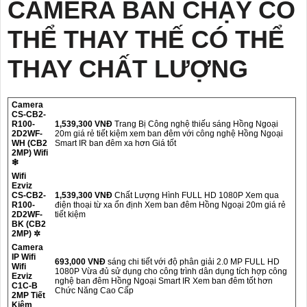
CAMERA BÁN CHẠY CÓ
THỂ THAY THẾ CÓ THỂ
THAY CHẤT LƯỢNG
Camera
CS-CB2-
R100-
1,539,300 VNĐ
Trang Bị Công nghệ thiếu sáng Hồng Ngoại
2D2WF-
20m giá rẻ tiết kiệm xem ban đêm với công nghệ Hồng Ngoại
WH (CB2
Smart IR ban đêm xa hơn Giá tốt
2MP) Wifi
❇
Wifi
Ezviz
CS-CB2-
1,539,300 VNĐ
Chất Lượng Hình FULL HD 1080P Xem qua
R100-
điện thoại từ xa ổn định Xem ban đêm Hồng Ngoại 20m giá rẻ
2D2WF-
tiết kiệm
BK (CB2
2MP) ✲
Camera
IP Wifi
693,000 VNĐ
sáng chi tiết với độ phân giải 2.0 MP FULL HD
Wifi
1080P Vừa đủ sử dụng cho công trình dân dụng tích hợp công
Ezviz
nghệ ban đêm Hồng Ngoại Smart IR Xem ban đêm tốt hơn
C1C-B
Chức Năng Cao Cấp
2MP Tiết
Kiệm