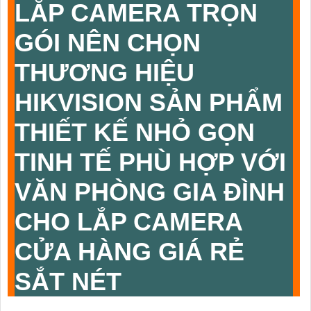
LẮP CAMERA TRỌN
GÓI NÊN CHỌN
THƯƠNG HIỆU
HIKVISION SẢN PHẨM
THIẾT KẾ NHỎ GỌN
TINH TẾ PHÙ HỢP VỚI
VĂN PHÒNG GIA ĐÌNH
CHO
LẮP CAMERA
CỬA HÀNG GIÁ RẺ
SẮT NÉT