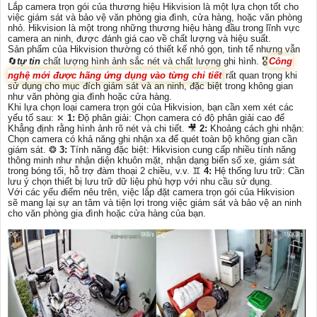
Lắp camera trọn gói của thương hiệu Hikvision là một lựa chọn tốt cho
việc giám sát và bảo vệ văn phòng gia đình, cửa hàng, hoặc văn phòng
nhỏ. Hikvision là một trong những thương hiệu hàng đầu trong lĩnh vực
camera an ninh, được đánh giá cao về chất lượng và hiệu suất.
Sản phẩm của Hikvision thường có thiết kế nhỏ gọn, tinh tế nhưng vẫn
🔄
tự tin
chất lượng hình ảnh sắc nét và chất lượng ghi hình. 🎖️
Công
nghệ mới được hãng ứng dụng vào từng chi tiết
rất quan trọng khi
sử dụng cho mục đích giám sát và an ninh, đặc biệt trong không gian
như văn phòng gia đình hoặc cửa hàng.
Khi lựa chọn loại camera trọn gói của Hikvision, bạn cần xem xét các
yếu tố sau: ⤪
1:
Độ phân giải: Chọn camera có độ phân giải cao để
Khẳng định rằng hình ảnh rõ nét và chi tiết. 🎥
2:
Khoảng cách ghi nhận:
Chọn camera có khả năng ghi nhận xa để quét toàn bộ không gian cần
giám sát. ❂
3:
Tính năng đặc biệt: Hikvision cung cấp nhiều tính năng
thông minh như nhận diện khuôn mặt, nhận dạng biển số xe, giám sát
trong bóng tối, hỗ trợ đàm thoại 2 chiều, v.v. ♊
4:
Hệ thống lưu trữ: Cần
lưu ý chọn thiết bị lưu trữ dữ liệu phù hợp với nhu cầu sử dụng.
Với các yếu điểm nêu trên, việc lắp đặt camera trọn gói của Hikvision
sẽ mang lại sự an tâm và tiện lợi trong việc giám sát và bảo vệ an ninh
cho văn phòng gia đình hoặc cửa hàng của bạn.