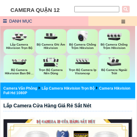
CAMERA QUẬN 12
DANH MỤC
Bộ Camera Ghi Âm
Bộ Camera Chống
Lắp Camera
Bô Camera Chống
Hikvision
Trộm Hikvision
Hikvision Trọn Bộ
Trộm Hikvision
Bộ Camera
Trọn Bộ Camera Ip
Bộ Camera Ngoài
Trọn Bộ Camera
Hikvision Ban Đêm
Visioncop
Trời
Nên Dùng
Có Màu
Camera Văn Phòng
Lắp Camera Hikvision Trọn Bộ
Camera Hikvision
Full Hd 1080P
Lắp Camera Cửa Hàng Giá Rẻ Sắt Nét