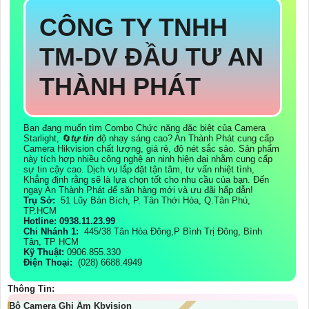
CÔNG TY TNHH
TM-DV ĐẦU TƯ AN
THÀNH PHÁT
Bạn đang muốn tìm Combo Chức năng đặc biệt của Camera
Starlight, 🔄
tự tin
độ nhạy sáng cao? An Thành Phát cung cấp
Camera Hikvision chất lượng, giá rẻ, độ nét sắc sảo. Sản phẩm
này tích hợp nhiều công nghệ an ninh hiện đại nhằm cung cấp
sự tin cậy cao. Dịch vụ lắp đặt tận tâm, tư vấn nhiệt tình,
Khẳng định rằng sẽ là lựa chọn tốt cho nhu cầu của bạn. Đến
ngay An Thành Phát để săn hàng mới và ưu đãi hấp dẫn!
Trụ Sở:
51 Lũy Bán Bích, P. Tân Thới Hòa, Q.Tân Phú,
TP.HCM
Hotline: 0938.11.23.99
Chi Nhánh 1:
445/38 Tân Hòa Đông,P Bình Trị Đông, Bình
Tân, TP HCM
Kỹ Thuật:
0906.855.330
Điện Thoại:
(028) 6688.4949
Thông Tin:
Bộ Camera Ghi Âm Kbvision