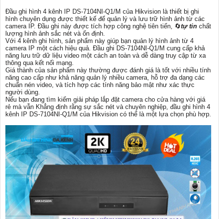
Đầu ghi hình 4 kênh IP DS-7104NI-Q1/M của Hikvision là thiết bị ghi
hình chuyên dụng được thiết kế để quản lý và lưu trữ hình ảnh từ các
camera IP. Đầu ghi này được tích hợp công nghệ tiên tiến, 🔄
tự tin
chất
lượng hình ảnh sắc nét và ổn định.
Với 4 kênh ghi hình, sản phẩm này giúp bạn quản lý hình ảnh từ 4
camera IP một cách hiệu quả. Đầu ghi DS-7104NI-Q1/M cung cấp khả
năng lưu trữ dữ liệu video một cách an toàn và dễ dàng truy cập từ xa
thông qua kết nối mạng.
Giá thành của sản phẩm này thường được đánh giá là tốt với nhiều tính
năng cao cấp như khả năng quản lý nhiều camera, hỗ trợ đa dạng các
chuẩn nén video, và tích hợp các tính năng bảo mật như xác thực
người dùng.
Nếu bạn đang tìm kiếm giải pháp lắp đặt camera cho cửa hàng với giá
rẻ mà vẫn Khẳng định rằng sự sắc nét và chuyên nghiệp, đầu ghi hình 4
kênh IP DS-7104NI-Q1/M của Hikvision có thể là một lựa chọn phù hợp.