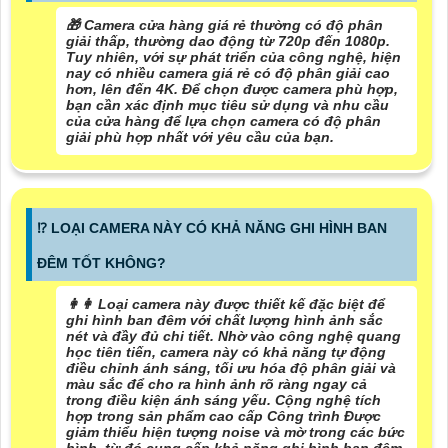
🎁 Camera cửa hàng giá rẻ thường có độ phân
giải thấp, thường dao động từ 720p đến 1080p.
Tuy nhiên, với sự phát triển của công nghệ, hiện
nay có nhiều camera giá rẻ có độ phân giải cao
hơn, lên đến 4K. Để chọn được camera phù hợp,
bạn cần xác định mục tiêu sử dụng và nhu cầu
của cửa hàng để lựa chọn camera có độ phân
giải phù hợp nhất với yêu cầu của bạn.
⁉️ LOẠI CAMERA NÀY CÓ KHẢ NĂNG GHI HÌNH BAN
ĐÊM TỐT KHÔNG?
️👩‍👩 Loại camera này được thiết kế đặc biệt để
ghi hình ban đêm với chất lượng hình ảnh sắc
nét và đầy đủ chi tiết. Nhờ vào công nghệ quang
học tiên tiến, camera này có khả năng tự động
điều chỉnh ánh sáng, tối ưu hóa độ phân giải và
màu sắc để cho ra hình ảnh rõ ràng ngay cả
trong điều kiện ánh sáng yếu. Cộng nghệ tích
hợp trong sản phẩm cao cấp Công trình Được
giảm thiểu hiện tượng noise và mờ trong các bức