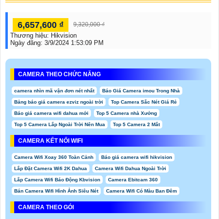
6,657,600 ₫
9,320,000 ₫
Thương hiệu:
Hikvision
Ngày đăng:
3/9/2024 1:53:09 PM
CAMERA THEO CHỨC NĂNG
camera nhìn mã vận đơn nét nhất
Báo Giá Camera imou Trong Nhà
Bảng báo giá camera ezviz ngoài trời
Top Camera Sắc Nét Giá Rẻ
Báo giá camera wifi dahua mới
Top 5 Camera nhà Xưởng
Top 5 Camera Lắp Ngoài Trời Nên Mua
Top 5 Camera 2 Mắt
CAMERA KẾT NỐI WIFI
Camera Wifi Xoay 360 Toàn Cảnh
Báo giá camera wifi hikvision
Lắp Đặt Camera Wifi 2K Dahua
Camera Wifi Dahua Ngoài Trời
Lắp Camera Wifi Báo Động Kbvision
Camera Ebitcam 360
Bán Camera Wifi Hình Ảnh Siêu Nét
Camera Wifi Có Màu Ban Đêm
CAMERA THEO GÓI