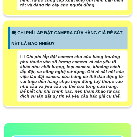
hình, từ đó cung cấp khả năng ghi hình ban đêm
tốt và đáng tin cậy cho người dùng.
🗨️ CHI PHÍ LẮP ĐẶT CAMERA CỬA HÀNG GIÁ RẺ SẮT
NÉT LÀ BAO NHIÊU?
❤️‍💋‍ Chi phí lắp đặt camera cho cửa hàng thường
phụ thuộc vào số lượng camera và các yếu tố
khác như chất lượng, loại camera, khoảng cách
lắp đặt, và công nghệ sử dụng. Giá rẻ sắt nét của
việc lắp đặt camera cửa hàng có thể dao động từ
vài triệu đến hàng chục triệu đồng tùy thuộc vào
nhu cầu và yêu cầu cụ thể của từng cửa hàng.
Để biết chi phí chính xác, nên tham khảo từ các
dịch vụ lắp đặt uy tín và yêu cầu báo giá cụ thể.