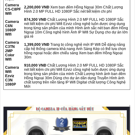
Camera
2,200,000 VNĐ
Xem ban đêm Hồng Ngoại 30m Chất Lượng
CS-C8PF
Hình 2.0 MP FULL HD 1080P Sắc nét tiết kiệm chi phí
Wifi
874,300 VNĐ
Chất Lượng Hình 2.0 MP FULL HD 1080P Sắc
Camera
nét tiết kiệm chi phí Wifi Ezviz công nghệ luôn được ứng dụng
C6N
trong từng sản phẩm của mình Hình ảnh sắc nét ban đêm Hồng
1080P
Ngoại 10m Công nghệ hình Ảnh IP Wifi Sự Dụng cho dự án lớn
Wifi
giá rẻ
Camera
1,399,000 VNĐ
Trang bị công nghệ mới IP Wifi Dễ dàng nâng
C3TN
cấp hệ thống camera khả nang Ánh Sáng Kép có thể lựa chọn
2MP
hồng ngoại hoặc đèn chiếu sáng Xem ban đêm Hồng Ngoại
Color
30m
Wifi
910,000 VNĐ
Chất Lượng Hình 2.0 MP FULL HD 1080P Sắc
Camera
nét tiết kiệm chi phí Wifi Ezviz công nghệ luôn được ứng dụng
Wifi
trong từng sản phẩm của mình Chất Lượng hình ảnh ban đêm
Ezviz
Hồng Ngoại 30m Dùng cho dự án dân dụng Truyền Hình ảnh
C3N
chất lượng trên nền tảng IP Wifi Digital chất lượng Công Nghệ
1080P
Mới