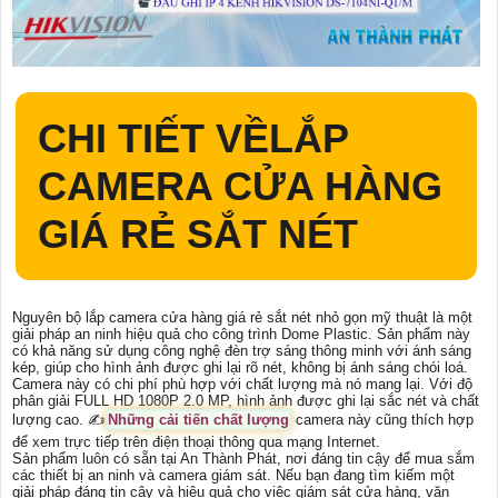
CHI TIẾT VỀ
LẮP
CAMERA CỬA HÀNG
GIÁ RẺ SẮT NÉT
Nguyên bộ lắp camera cửa hàng giá rẻ sắt nét nhỏ gọn mỹ thuật là một
giải pháp an ninh hiệu quả cho công trình Dome Plastic. Sản phẩm này
có khả năng sử dụng công nghệ đèn trợ sáng thông minh với ánh sáng
kép, giúp cho hình ảnh được ghi lại rõ nét, không bị ánh sáng chói loá.
Camera này có chi phí phù hợp với chất lượng mà nó mang lại. Với độ
phân giải FULL HD 1080P 2.0 MP, hình ảnh được ghi lại sắc nét và chất
lượng cao. ✍️
Những cải tiến chất lượng
camera này cũng thích hợp
để xem trực tiếp trên điện thoại thông qua mạng Internet.
Sản phẩm luôn có sẵn tại An Thành Phát, nơi đáng tin cậy để mua sắm
các thiết bị an ninh và camera giám sát. Nếu bạn đang tìm kiếm một
giải pháp đáng tin cậy và hiệu quả cho việc giám sát cửa hàng, văn