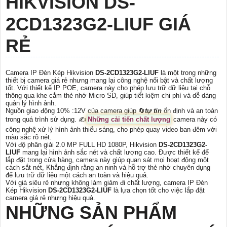
HIKVISION
DS-
2CD1323G2-LIUF
GIÁ
RẺ
Camera IP Đèn Kép Hikvision
DS-2CD1323G2-LIUF
là một trong những
thiết bị camera giá rẻ nhưng mang lại công nghệ nổi bật và chất lượng
tốt. Với thiết kế IP POE, camera này cho phép lưu trữ dữ liệu tại chỗ
thông qua khe cắm thẻ nhớ Micro SD, giúp tiết kiệm chi phí và dễ dàng
quản lý hình ảnh.
Nguồn giao động 10% :12V của camera giúp 🔄
tự tin
ổn định và an toàn
trong quá trình sử dụng. ✍️
Những cải tiến chất lượng
camera này có
công nghệ xử lý hình ảnh thiếu sáng, cho phép quay video ban đêm với
màu sắc rõ nét.
Với độ phân giải 2.0 MP FULL HD 1080P, Hikvision
DS-2CD1323G2-
LIUF
mang lại hình ảnh sắc nét và chất lượng cao. Được thiết kế để
lắp đặt trong cửa hàng, camera này giúp quan sát mọi hoạt động một
cách sắt nét, Khẳng định rằng an ninh và hỗ trợ thẻ nhớ chuyên dụng
để lưu trữ dữ liệu một cách an toàn và hiệu quả.
Với giá siêu rẻ nhưng không làm giảm đi chất lượng, camera IP Đèn
Kép Hikvision
DS-2CD1323G2-LIUF
là lựa chọn tốt cho việc lắp đặt
camera giá rẻ nhưng hiệu quả.
NHỮNG SẢN PHẨM