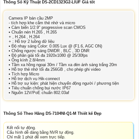
Thông Số Kỹ Thuật DS-2CD1323G2-LIUF Giá tốt
Camera IP bán cầu 2MP
- tích hợp khe cắm thẻ nhớ và micro
• Cảm biến 1/2.9" progressive scan CMOS
• Chuẩn nén H.265 , H.265
+ , H.264 , H.264
+ ; Hỗ trợ 2 luồng dữ liệu
• Độ nhạy sáng Color: 0.005 Lux @ (F1.6, AGC ON)
• Chống ngược sáng DWDR , BLC , 3D DNR
• Độ phân giải tối đa 1920x1080 @ 25/30fps
• Ống kính 2.8/4mm
• Tầm xa hồng ngoại 30m / Tầm xa đèn ánh sáng trắng 20m
• Hỗ trợ thẻ nhớ tối đa 256GB , cho phép ghi video
• Tích hợp Micro
• Hỗ trợ dịch vụ Hik-connect
• Hỗ trợ sự kiện: phát hiện chuyển động người / phương tiện
• Tiêu chuẩn chống bụi nước IP67
• Nguồn 12V/PoE chuẩn 802.03af
Thông Số Theo Hãng DS-7104NI-Q1-M Thiết kế Đẹp
Kết nối tự động.
Cấu hình dễ dàng bằng NVR tự động.
Chỉ mất 1 phút để xem trực tiếp.