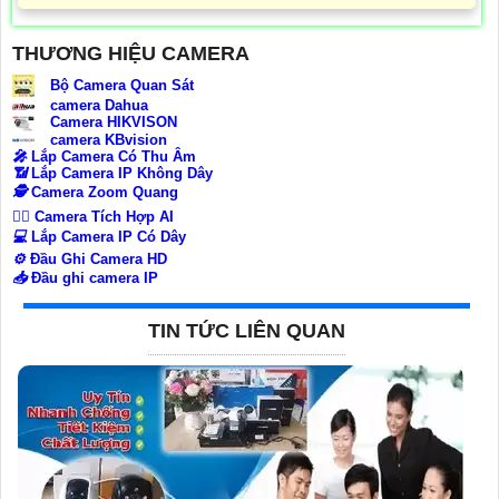
THƯƠNG HIỆU CAMERA
Bộ Camera Quan Sát
camera Dahua
Camera HIKVISON
camera KBvision
️🎤️
Lắp Camera Có Thu Âm
📶
Lắp Camera IP Không Dây
🕵️
Camera Zoom Quang
🧛‍♀️
Camera Tích Hợp AI
💻
Lắp Camera IP Có Dây
⚙️
Đầu Ghi Camera HD
📥
Đầu ghi camera IP
TIN TỨC LIÊN QUAN