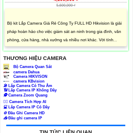
5,600,000 ₫
Bộ kit Lắp Camera Giá Rẻ Công Ty FULL HD Hikvision là giải
pháp hoàn hảo cho việc giám sát an ninh trong gia đình, văn
phòng, cửa hàng, nhà xưởng và nhiều nơi khác. Với tính...
THƯƠNG HIỆU CAMERA
Bộ Camera Quan Sát
camera Dahua
Camera HIKVISON
camera KBvision
️🎤️
Lắp Camera Có Thu Âm
📶
Lắp Camera IP Không Dây
🕵️
Camera Zoom Quang
🧛‍♀️
Camera Tích Hợp AI
💻
Lắp Camera IP Có Dây
⚙️
Đầu Ghi Camera HD
📥
Đầu ghi camera IP
TIN TỨC LIÊN QUAN