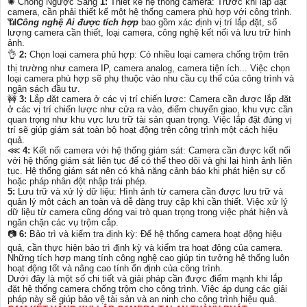
✺ Chống Ngược Sáng
1:
Thiết kế hệ thống camera: Trước khi lắp đặt
camera, cần phải thiết kế một hệ thống camera phù hợp với công trình.
📶
Công nghệ Ai được tích hợp
bao gồm xác định vị trí lắp đặt, số
lượng camera cần thiết, loại camera, công nghệ kết nối và lưu trữ hình
ảnh.
👌
2:
Chọn loại camera phù hợp: Có nhiều loại camera chống trộm trên
thị trường như camera IP, camera analog, camera tiện ích... Việc chọn
loại camera phù hợp sẽ phụ thuộc vào nhu cầu cụ thể của công trình và
ngân sách đầu tư.
🚧
3:
Lắp đặt camera ở các vị trí chiến lược: Camera cần được lắp đặt
ở các vị trí chiến lược như cửa ra vào, điểm chuyển giao, khu vực cần
quan trọng như khu vực lưu trữ tài sản quan trọng. Việc lắp đặt đúng vị
trí sẽ giúp giám sát toàn bộ hoạt động trên công trình một cách hiệu
quả.
⋘
4:
Kết nối camera với hệ thống giám sát: Camera cần được kết nối
với hệ thống giám sát liên tục để có thể theo dõi và ghi lại hình ảnh liên
tục. Hệ thống giám sát nên có khả năng cảnh báo khi phát hiện sự cố
hoặc pháp nhân đột nhập trái phép.
5:
Lưu trữ và xử lý dữ liệu: Hình ảnh từ camera cần được lưu trữ và
quản lý một cách an toàn và dễ dàng truy cập khi cần thiết. Việc xử lý
dữ liệu từ camera cũng đóng vai trò quan trọng trong việc phát hiện và
ngăn chặn các vụ trộm cắp.
📷
6:
Bảo trì và kiểm tra định kỳ: Để hệ thống camera hoạt động hiệu
quả, cần thực hiện bảo trì định kỳ và kiểm tra hoạt động của camera.
Những tích hợp mang tính công nghệ cao giúp tin tưởng hệ thống luôn
hoạt động tốt và nâng cao tính ổn định của công trình.
Dưới đây là một số chi tiết và giải pháp cần được điểm mạnh khi lắp
đặt hệ thống camera chống trộm cho công trình. Việc áp dụng các giải
pháp này sẽ giúp bảo vệ tài sản và an ninh cho công trình hiệu quả.