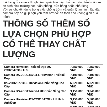
thể trang bị camera IP ghi âm ngoài trời này cho các công trình cần sự
an ninh như trường học, văn phòng, cửa hàng hoặc nhà riêng.
Với sự chuyên dụng trong việc chống trộm và quản lý an ninh, lắp đặt
camera này sẽ giúp bạn yên tâm hơn về an toàn cho không gian của
mình.
THÔNG SỐ THÊM SỐ
LỰA CHỌN PHÙ HỢP
CÓ THỂ THAY CHẤT
LƯỢNG
Camera Hikvision Thiết kế Đẹp DS-
7,350,000
7,350,000
2CD2347G1-LU ✨
VNĐ
VNĐ
Camera DS-2CD2347G1-L Hikvision Thiết kế
7,100,000
7,100,000
Đẹp
VNĐ
VNĐ
DS-2CD2327G1-L Hikvision Chức Năng Cao
6,020,000
6,020,000
Cấp
VNĐ
VNĐ
Camera DS-2CD1T47G2-LUF Chức Năng Cao
3,150,000
3,840,000
Cấp
VNĐ
VNĐ
Camera Hikvision DS-2CD1347G2-LUF Hình
3,150,000
5,500,000
Ảnh Đẹp
VNĐ
VNĐ