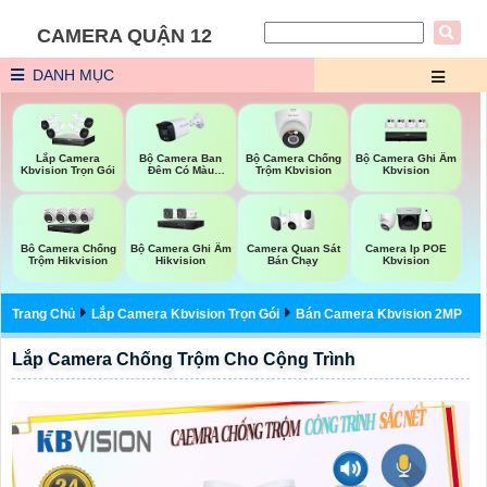
CAMERA QUẬN 12
DANH MỤC
Bộ Camera Ban
Bộ Camera Chống
Bộ Camera Ghi Âm
Lắp Camera
Đêm Có Màu
Trộm Kbvision
Kbvision
Kbvision Trọn Gói
Kbvision
Bộ Camera Ghi Âm
Camera Quan Sát
Bô Camera Chống
Camera Ip POE
Hikvision
Bán Chạy
Trộm Hikvision
Kbvision
Trang Chủ
Lắp Camera Kbvision Trọn Gói
Bán Camera Kbvision 2MP
Lắp Camera Chống Trộm Cho Cộng Trình