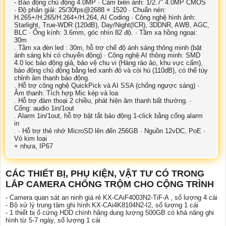
- Báo động chủ động 4.0MP · Cảm biến ảnh: 1/2.7” 4.0MP CMOS
· Độ phân giải: 25/30fps@2688 × 1520 · Chuẩn nén:
H.265+/H.265/H.264+/H.264, AI Coding · Công nghệ hình ảnh:
Starlight, True-WDR (120dB), Day/Night(ICR), 3DDNR, AWB, AGC,
BLC · Ống kính: 3.6mm, góc nhìn 82 độ. · Tầm xa hồng ngoại:
30m
. Tầm xa đèn led : 30m, hỗ trợ chế độ ánh sáng thông minh (bật
ánh sáng khi có chuyển động) · Công nghệ AI thông minh: SMD
4.0 lọc báo động giả, bảo vệ chu vi (Hàng rào ảo, khu vực cấm),
báo động chủ động bằng led xanh đỏ và còi hú (110dB), có thể tùy
chỉnh âm thanh báo động.
. Hỗ trợ công nghệ QuickPick và AI SSA (chống ngược sáng) ·
Âm thanh: Tích hợp Mic kép và loa
. Hỗ trợ đàm thoại 2 chiều, phát hiện âm thanh bất thường. ·
Cổng: audio 1in/1out
. Alarm 1in/1out, hỗ trợ bật tắt báo động 1-click bằng cổng alarm
in
. · Hỗ trợ thẻ nhớ MicroSD lên đến 256GB · Nguồn 12vDC, PoE ·
Vỏ kim loại
+ nhựa, IP67
CÁC THIẾT BỊ, PHỤ KIỆN, VẬT TƯ CÓ TRONG
LẮP CAMERA CHỐNG TRỘM CHO CỘNG TRÌNH
- Camera quan sát an ninh giá rẻ KX-CAiF4003N2-TiF-A , số lượng 4 cái
- Bộ xử lý trung tâm ghi hình KX-CAi4K8104N2-I2, số lượng 1 cái
- 1 thiết bị ổ cứng HDD chính hãng dung lượng 500GB có khả năng ghi
hình từ 5-7 ngày, số lượng 1 cái