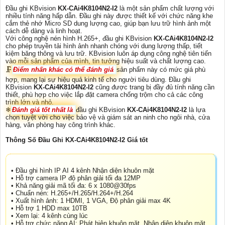
Đầu ghi KBvision
KX-CAi4K8104N2-I2
là một sản phẩm chất lượng với
nhiều tính năng hấp dẫn. Đầu ghi này được thiết kế với chức năng khe
cắm thẻ nhớ Micro SD dung lượng cao, giúp bạn lưu trữ hình ảnh một
cách dễ dàng và linh hoạt.
Với công nghệ nén hình H.265+, đầu ghi KBvision
KX-CAi4K8104N2-I2
cho phép truyền tải hình ảnh nhanh chóng với dung lượng thấp, tiết
kiệm băng thông và lưu trữ. KBvision luôn áp dụng công nghệ tiên tiến
vào mỗi sản phẩm của mình, tin tưởng hiệu suất và chất lượng cao.
🗜️
Điểm nhấn khác có thể đánh giá
sản phẩm này có mức giá phù
hợp, mang lại sự hiệu quả kinh tế cho người tiêu dùng. Đầu ghi
KBvision
KX-CAi4K8104N2-I2
cũng được trang bị đầy đủ tính năng cần
thiết, phù hợp cho việc lắp đặt camera chống trộm cho cả các công
trình lớn và nhỏ.
❄
Đánh giá tốt nhất là
đầu ghi KBvision
KX-CAi4K8104N2-I2
là lựa
chọn tuyệt vời cho việc bảo vệ và giám sát an ninh cho ngôi nhà, cửa
hàng, văn phòng hay công trình khác.
Thông Số Đầu Ghi KX-CAi4K8104N2-I2 Giá tốt
• Đầu ghi hình IP AI 4 kênh Nhận diện khuôn mặt
• Hỗ trợ camera IP độ phân giải tối đa 12MP
• Khả năng giải mã tối đa: 6 x 1080@30fps
• Chuẩn nén: H.265+/H.265/H.264+/H.264
• Xuất hình ảnh: 1 HDMI, 1 VGA, Độ phân giải max 4K
• Hỗ trợ 1 HDD max 10TB
• Xem lại: 4 kênh cùng lúc
• Hỗ trợ chức năng AI: Phát hiện khuôn mặt, Nhận diện khuôn mặt,