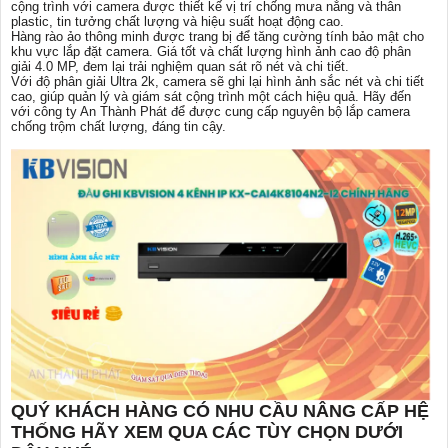
cộng trình với camera được thiết kế vị trí chống mưa nắng và thân
plastic, tin tưởng chất lượng và hiệu suất hoạt động cao.
Hàng rào ảo thông minh được trang bị để tăng cường tính bảo mật cho
khu vực lắp đặt camera. Giá tốt và chất lượng hình ảnh cao độ phân
giải 4.0 MP, đem lại trải nghiệm quan sát rõ nét và chi tiết.
Với độ phân giải Ultra 2k, camera sẽ ghi lại hình ảnh sắc nét và chi tiết
cao, giúp quản lý và giám sát cộng trình một cách hiệu quả. Hãy đến
với công ty An Thành Phát để được cung cấp nguyên bộ lắp camera
chống trộm chất lượng, đáng tin cậy.
QUÝ KHÁCH HÀNG CÓ NHU CẦU NÂNG CẤP HỆ
THỐNG HÃY XEM QUA CÁC TÙY CHỌN DƯỚI