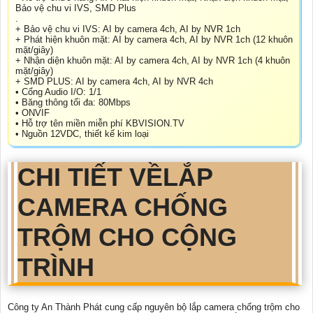
Bảo vệ chu vi IVS, SMD Plus
.
+ Bảo vệ chu vi IVS: AI by camera 4ch, AI by NVR 1ch
+ Phát hiện khuôn mặt: AI by camera 4ch, AI by NVR 1ch (12 khuôn
mặt/giây)
+ Nhận diện khuôn mặt: AI by camera 4ch, AI by NVR 1ch (4 khuôn
mặt/giây)
+ SMD PLUS: AI by camera 4ch, AI by NVR 4ch
• Cổng Audio I/O: 1/1
• Băng thông tối đa: 80Mbps
• ONVIF
• Hỗ trợ tên miền miễn phí KBVISION.TV
• Nguồn 12VDC, thiết kế kim loại
CHI TIẾT VỀ
LẮP
CAMERA CHỐNG
TRỘM CHO CỘNG
TRÌNH
Công ty An Thành Phát cung cấp nguyên bộ lắp camera chống trộm cho