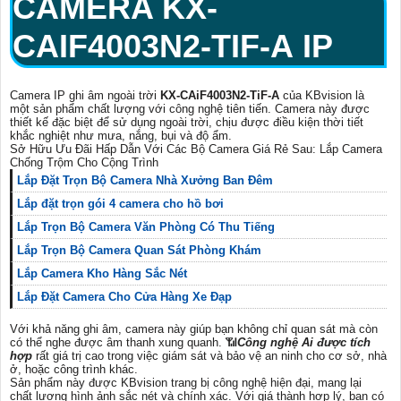
CAMERA
KX-
CAIF4003N2-TIF-A
IP
Camera IP ghi âm ngoài trời
KX-CAiF4003N2-TiF-A
của KBvision là
một sản phẩm chất lượng với công nghệ tiên tiến. Camera này được
thiết kế đặc biệt để sử dụng ngoài trời, chịu được điều kiện thời tiết
khắc nghiệt như mưa, nắng, bụi và độ ẩm.
Sở Hữu Ưu Đãi Hấp Dẫn Với Các Bộ Camera Giá Rẻ Sau: Lắp Camera
Chống Trộm Cho Cộng Trình
Lắp Đặt Trọn Bộ Camera Nhà Xưởng Ban Đêm
Lắp đặt trọn gói 4 camera cho hồ bơi
Lắp Trọn Bộ Camera Văn Phòng Có Thu Tiếng
Lắp Trọn Bộ Camera Quan Sát Phòng Khám
Lắp Camera Kho Hàng Sắc Nét
Lắp Đặt Camera Cho Cửa Hàng Xe Đạp
Với khả năng ghi âm, camera này giúp bạn không chỉ quan sát mà còn
có thể nghe được âm thanh xung quanh. 📶
Công nghệ Ai được tích
hợp
rất giá trị cao trong việc giám sát và bảo vệ an ninh cho cơ sở, nhà
ở, hoặc công trình khác.
Sản phẩm này được KBvision trang bị công nghệ hiện đại, mang lại
chất lượng hình ảnh sắc nét và chính xác. Với giá thành hợp lý, bạn có