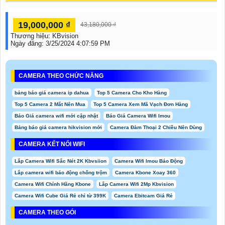
19,000,000 ₫
43,180,000 ₫
Thương hiệu:
KBvision
Ngày đăng:
3/25/2024 4:07:59 PM
CAMERA THEO CHỨC NĂNG
bảng báo giá camera ip dahua
Top 5 Camera Cho Kho Hàng
Top 5 Camera 2 Mắt Nên Mua
Top 5 Camera Xem Mã Vạch Đơn Hàng
Báo Giá camera wifi mới cập nhật
Báo Giá Camera Wifi Imou
Bảng báo giá camera hikvision mới
Camera Đàm Thoại 2 Chiều Nên Dùng
CAMERA KẾT NỐI WIFI
Lắp Camera Wifi Sắc Nét 2K Kbvsiion
Camera Wifi Imou Báo Động
Lắp camera wifi báo động chống trộm
Camera Kbone Xoay 360
Camera Wifi Chính Hãng Kbone
Lắp Camera Wifi 2Mp Kbvision
Camera Wifi Cube Giá Rẻ chỉ từ 399K
Camera Ebitcam Giá Rẻ
CAMERA THEO GÓI