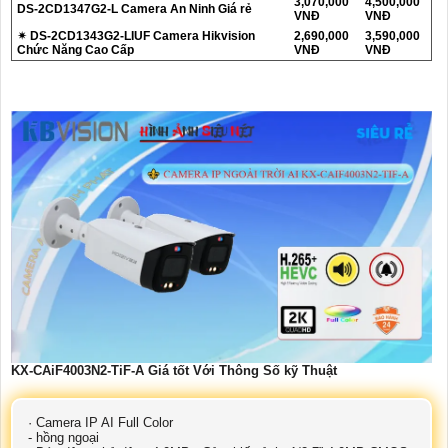
3,070,000
4,500,000
DS-2CD1347G2-L Camera An Ninh Giá rẻ
VNĐ
VNĐ
✴ DS-2CD1343G2-LIUF Camera Hikvision
2,690,000
3,590,000
Chức Năng Cao Cấp
VNĐ
VNĐ
KX-CAiF4003N2-TiF-A Giá tốt Với Thông Số kỹ Thuật
· Camera IP AI Full Color
- hồng ngoại