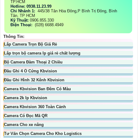
TP.HCM
Hotline: 0938.11.23.99
Chi Nhánh 1:
445/38 Tân Hòa Đông,P Bình Trị Đông, Bình
Tân, TP HCM
Kỹ Thuật:
0906.855.330
Điện Thoại:
(028) 6688.4949
Thông Tin:
Lắp Camera Trọn Bộ Giá Rẻ
Lắp trọn bộ camera Ip giá rẻ chất lượng
Bộ Camera Đàm Thoại 2 Chiều
Đầu Ghi 4 Ổ Cứng Kbvision
Đầu Ghi Hình 32 Kênh Kbvision
Camera Kbvision Ban Đêm Có Màu
Camera 2k Ip Kbvision
Camera Kbvision 360 Toàn Cảnh
Camera Có Đọc Mã QR
Camera Cho xe nâng
Tư Vấn Chọn Camera Cho Kho Logistics