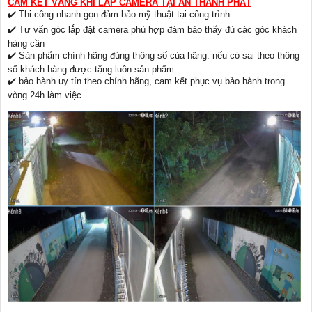
CAM KẾT VÀNG KHI LẮP CAMERA TẠI AN THÀNH PHÁT
✔️ Thi công nhanh gọn đảm bảo mỹ thuật tại công trình
✔️ Tư vấn góc lắp đặt camera phù hợp đảm bảo thấy đủ các góc khách
hàng cần
✔️ Sản phẩm chính hãng đúng thông số của hãng. nếu có sai theo thông
số khách hàng được tặng luôn sản phẩm.
✔️ bảo hành uy tín theo chính hãng, cam kết phục vụ bảo hành trong
vòng 24h làm việc.