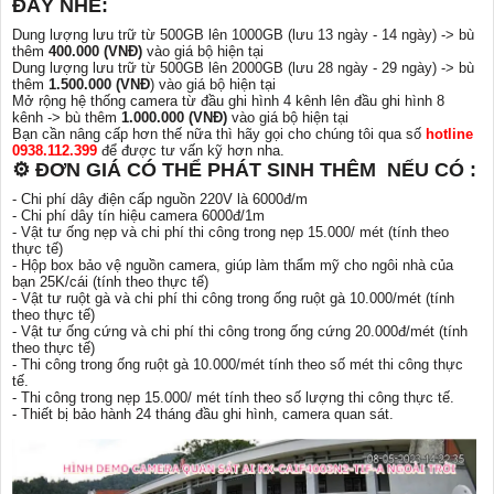
ĐÂY NHÉ:
Dung lượng lưu trữ từ 500GB lên 1000GB (lưu 13 ngày - 14 ngày) -> bù
thêm
400.000 (VNĐ)
vào giá bộ hiện tại
Dung lượng lưu trữ từ 500GB lên 2000GB (lưu 28 ngày - 29 ngày) -> bù
thêm
1.500.000 (VNĐ
) vào giá bộ hiện tại
Mở rộng hệ thống camera từ đầu ghi hình 4 kênh lên đầu ghi hình 8
kênh -> bù thêm
1.000.000 (VNĐ)
vào giá bộ hiện tại
Bạn cần nâng cấp hơn thế nữa thì hãy gọi cho chúng tôi qua số
hotline
0938.112.399
để được tư vấn kỹ hơn nha.
⚙ ĐƠN GIÁ CÓ THỂ PHÁT SINH THÊM NẾU CÓ :
- Chi phí dây điện cấp nguồn 220V là 6000đ/m
- Chi phí dây tín hiệu camera 6000đ/1m
- Vật tư ống nẹp và chi phí thi công trong nẹp 15.000/ mét (tính theo
thực tế)
- Hộp box bảo vệ nguồn camera, giúp làm thẩm mỹ cho ngôi nhà của
bạn 25K/cái (tính theo thực tế)
- Vật tư ruột gà và chi phí thi công trong ống ruột gà 10.000/mét (tính
theo thực tế)
- Vật tư ống cứng và chi phí thi công trong ống cứng 20.000đ/mét (tính
theo thực tế)
- Thi công trong ống ruột gà 10.000/mét tính theo số mét thi công thực
tế.
- Thi công trong nẹp 15.000/ mét tính theo số lượng thi công thực tế.
- Thiết bị bảo hành 24 tháng đầu ghi hình, camera quan sát.