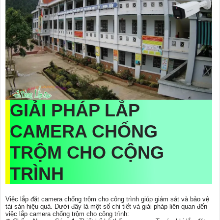
GIẢI PHÁP
LẮP
CAMERA CHỐNG
TRỘM CHO CỘNG
TRÌNH
Việc lắp đặt camera chống trộm cho công trình giúp giám sát và bảo vệ
tài sản hiệu quả. Dưới đây là một số chi tiết và giải pháp liên quan đến
việc lắp camera chống trộm cho công trình: