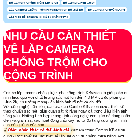
Bộ Camera Chống Trộm Kbvision
Bộ Camera Full Color
Lắp Camera Chống Trộm Hikvision trọn bộ Giá Rẻ
Bộ Camera Chuyên Dụng
Lắp trọn bộ camera Ip giá rẻ chất lượng
NHU CẦU CÂN THIẾT
VỀ
LẮP CAMERA
CHỐNG TRỘM CHO
CỘNG TRÌNH
Combo lắp camera chống trộm cho công trình KBvision là giải pháp an
ninh hiệu quả với chất lượng sắc nét lên đến 4.0 MP và độ phân giải
Ultra 2k, tin tưởng mang đến hình ảnh rõ nét và chi tiết.
Với công nghệ tiên tiến, camera của Combo KBvision được thiết kế
theo chuẩn sắc nét, giúp quan sát rõ ràng ngay cả trong điều kiện ánh
sáng yếu. Những tích hợp mang tính công nghệ cao giúp dễ dàng nhận
diện và giám sát các hoạt động xấu xảy ra, từ đó tăng cường an ninh
cho công trình của bạn.
🗜️
Điểm nhấn khác có thể đánh giá
camera trong Combo KBvision
cũng được thiết kế đặc biệt để lắp đặt ở vị trí chống mưa nắng, với