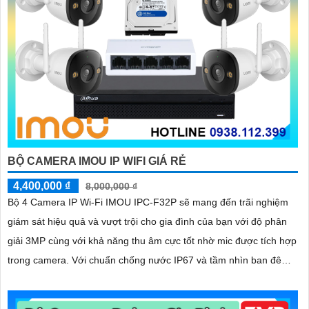
BỘ CAMERA IMOU IP WIFI GIÁ RẺ
4,400,000 ₫
8,000,000 ₫
Bộ 4 Camera IP Wi-Fi IMOU IPC-F32P sẽ mang đến trãi nghiệm
giám sát hiệu quả và vượt trội cho gia đình của bạn với độ phân
giải 3MP cùng với khả năng thu âm cực tốt nhờ mic được tích hợp
trong camera. Với chuẩn chống nước IP67 và tầm nhìn ban đêm
lên tới 30m giúp giám sát ngoài trời vượt trội cả ngày lẫn đêm