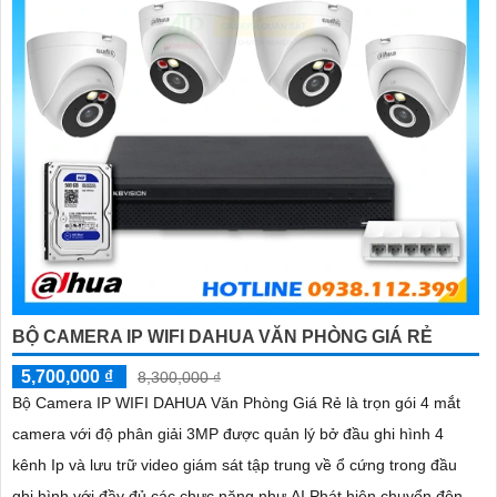
'
BỘ CAMERA IP WIFI DAHUA VĂN PHÒNG GIÁ RẺ
5,700,000 ₫
8,300,000 ₫
Bộ Camera IP WIFI DAHUA Văn Phòng Giá Rẻ là trọn gói 4 mắt
camera với độ phân giải 3MP được quản lý bở đầu ghi hình 4
kênh Ip và lưu trữ video giám sát tập trung về ổ cứng trong đầu
ghi hình với đầy đủ các chưc năng như AI Phát hiện chuyển động,