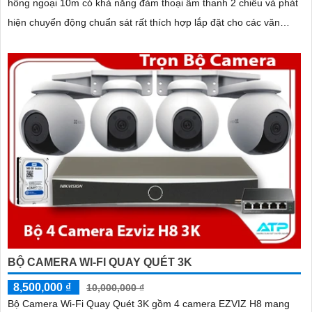
hồng ngoại 10m có khả năng đàm thoại âm thanh 2 chiều và phát
hiện chuyển động chuẩn sát rất thích hợp lắp đặt cho các văn
phòng, gia đình, những vị trí giám sát yêu cầu camera vừa có thể
giám sát đêm vừa có thể đàm thoại được âm thanh 2 chiều.
BỘ CAMERA WI-FI QUAY QUÉT 3K
8,500,000 ₫
10,000,000 ₫
Bộ Camera Wi-Fi Quay Quét 3K gồm 4 camera EZVIZ H8 mang