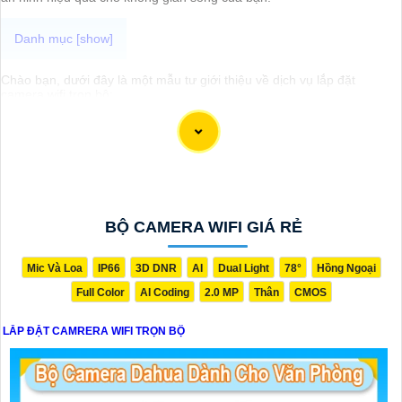
Chào bạn, dưới đây là một mẫu tư giới thiệu về dịch vụ lắp đặt
camera wifi trọn bộ:
📸 LẮP ĐẶT CAMERA WIFI TRỌN BỘ 📸
🔒 Đảm bảo an ninh tốt nhất cho ngôi nhà hoặc cơ sở kinh doanh của
bạn với dịch vụ lắp đặt camera wifi trọn bộ chuyên nghiệp từ chúng
tôi.
🌟 DỊCH VỤ:
- Tư vấn miễn phí về giải pháp camera phù hợp.- Đảm bảo hệ thống
hoạt động ổn định và an toàn.- Hỗ trợ cài đặt và cấu hình từ xa
BỘ CAMERA WIFI GIÁ RẺ
nhanh chóng.- Bảo hành sản phẩm và hỗ trợ kỹ thuật sau khi lắp đặt.
🛡️ ƯU ĐIỂM:
- Giám sát từ xa qua ứng dụng trên điện thoại.- Chất lượng hình ảnh
Mic Và Loa
IP66
3D DNR
AI
Dual Light
78°
Hồng Ngoại
sắc nét, quay đêm ban đêm.- Cảnh báo khi phát hiện chuyển động
Full Color
AI Coding
2.0 MP
Thân
CMOS
không mong muốn.- Dễ dàng sử dụng và quản lý.
📞 LIÊN HỆ NGAY để biết thêm chi tiết và nhận báo giá tốt nhất!
LẮP ĐẶT CAMRERA WIFI TRỌN BỘ
Hy vọng mẫu tư giới thiệu trên sẽ giúp bạn trong việc quảng bá dịch
vụ lắp đặt camera wifi trọn bộ của mình.