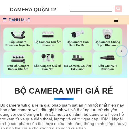
CAMERA QUẬN 12
DANH MỤC
Bộ Camera Ghi Âm
Bộ Camera Ban
Bộ Camera Chống
Lắp Camera
Kbvision
Đêm Có Màu
Trộm Kbvision
Kbvision Trọn Gói
Kbvision
Trọn Bộ Camera
Lắp Camera Giá Rẻ
Bộ Camera Ghi Âm
Đầu Ghi NVR
Dahua Ghi Âm
Sắc Nét
Hikvision
Kbvision
BỘ CAMERA WIFI GIÁ RẺ
Bộ camera wifi giá rẻ là giải pháp giám sát an ninh tốt nhất hiện nay
bao gồm camera wifi, đầu ghi hình wifi và ổ cứng lưu trữ chuyên
dụng với ưu điểm ghi hình sắc nét và ổn định bộ camera wifi còn hỗ
trợ xem từ xa qua điện thoại, laptop và cả tivi qua cáp HDMI. Ngoài
ra bộ sản phẩm còn tích hợp nhiều tính năng thông minh giúp bảo vệ
an ninh hiệu quả cho không gian sống của bạn.