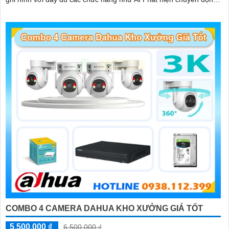
đàm thoại âm thanh 2 chiều và giám sát có màu vào ban đêm
COMBO 4 CAMERA DAHUA KHO XƯỞNG GIÁ TỐT
5,500,000 ₫
6,500,000 ₫