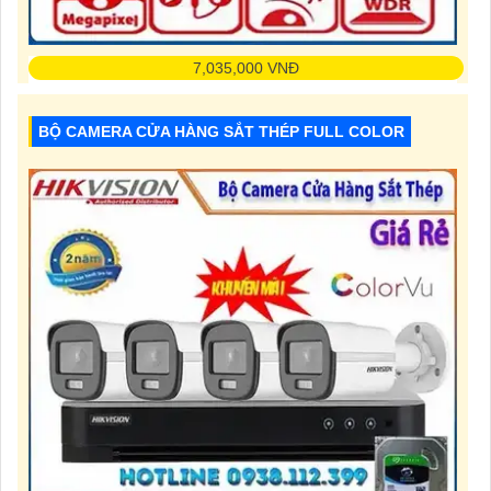
7,035,000 VNĐ
Độ Phân Giải: 5.0 MP
Chức Năng:Thu Âm
BỘ CAMERA CỬA HÀNG SẮT THÉP FULL COLOR
Xem Ban Đêm:Hồng Ngoại 30m