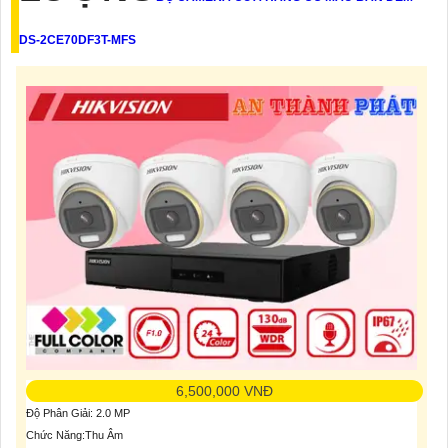
DS-2CE70DF3T-MFS
6,500,000 VNĐ
Độ Phân Giải: 2.0 MP
Chức Năng:Thu Âm