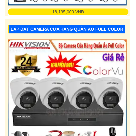
18,195,000 VNĐ
Độ Phân Giải: 8.0 MP
Chức Năng:Thu Âm
LẮP ĐẶT CAMERA CỬA HÀNG QUẦN ÁO FULL COLOR
Xem Ban Đêm:Hồng Ngoại 30m