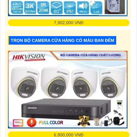
7,902,000 VNĐ
Độ Phân Giải: 5.0 MP
Chức Năng:Chống Nước
TRỌN BỘ CAMERA CỬA HÀNG CÓ MÀU BAN ĐÊM
Xem Ban Đêm:Full Color 20m
6,800,000 VNĐ