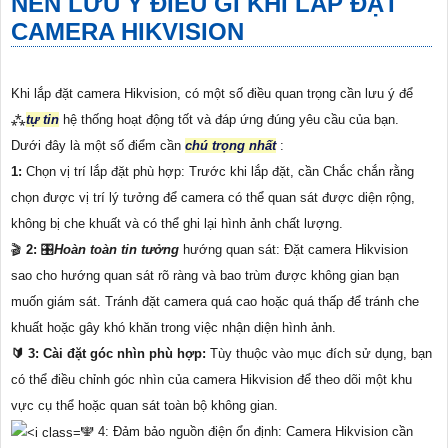
NÊN LƯU Ý ĐIỀU GÌ KHI LẮP ĐẶT
CAMERA HIKVISION
Khi lắp đặt camera Hikvision, có một số điều quan trọng cần lưu ý để
⁂
tự tin
hệ thống hoạt động tốt và đáp ứng đúng yêu cầu của bạn.
Dưới đây là một số điểm cần
chú trọng nhất
:
1:
Chọn vị trí lắp đặt phù hợp: Trước khi lắp đặt, cần Chắc chắn rằng
chọn được vị trí lý tưởng để camera có thể quan sát được diện rộng,
không bị che khuất và có thể ghi lại hình ảnh chất lượng.
🎬
2:
🎛
Hoàn toàn tin tưởng
hướng quan sát: Đặt camera Hikvision
sao cho hướng quan sát rõ ràng và bao trùm được không gian bạn
muốn giám sát. Tránh đặt camera quá cao hoặc quá thấp để tránh che
khuất hoặc gây khó khăn trong việc nhận diện hình ảnh.
🔰 3: Cài đặt góc nhìn phù hợp:
Tùy thuộc vào mục đích sử dụng, bạn
có thể điều chỉnh góc nhìn của camera Hikvision để theo dõi một khu
vực cụ thể hoặc quan sát toàn bộ không gian.
🕎 4: Đảm bảo nguồn điện ổn định: Camera Hikvision cần