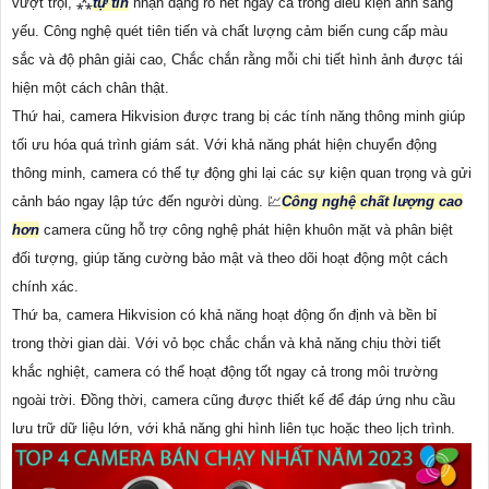
vượt trội, ⁂
tự tin
nhận dạng rõ nét ngay cả trong điều kiện ánh sáng
yếu. Công nghệ quét tiên tiến và chất lượng cảm biến cung cấp màu
sắc và độ phân giải cao, Chắc chắn rằng mỗi chi tiết hình ảnh được tái
hiện một cách chân thật.
Thứ hai, camera Hikvision được trang bị các tính năng thông minh giúp
tối ưu hóa quá trình giám sát. Với khả năng phát hiện chuyển động
thông minh, camera có thể tự động ghi lại các sự kiện quan trọng và gửi
cảnh báo ngay lập tức đến người dùng. 💹
Công nghệ chất lượng cao
hơn
camera cũng hỗ trợ công nghệ phát hiện khuôn mặt và phân biệt
đối tượng, giúp tăng cường bảo mật và theo dõi hoạt động một cách
chính xác.
Thứ ba, camera Hikvision có khả năng hoạt động ổn định và bền bỉ
trong thời gian dài. Với vỏ bọc chắc chắn và khả năng chịu thời tiết
khắc nghiệt, camera có thể hoạt động tốt ngay cả trong môi trường
ngoài trời. Đồng thời, camera cũng được thiết kế để đáp ứng nhu cầu
lưu trữ dữ liệu lớn, với khả năng ghi hình liên tục hoặc theo lịch trình.