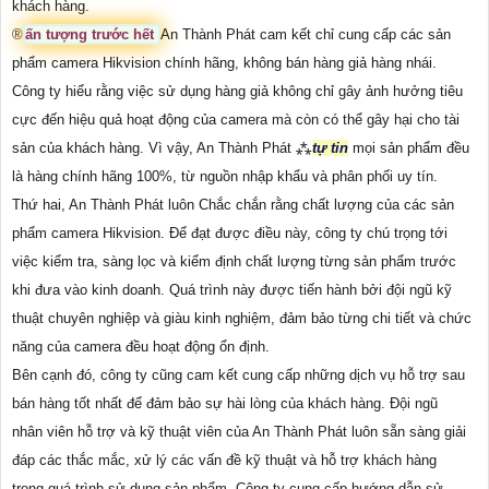
khách hàng.
®️
ấn tượng trước hết
An Thành Phát cam kết chỉ cung cấp các sản
phẩm camera Hikvision chính hãng, không bán hàng giả hàng nhái.
Công ty hiểu rằng việc sử dụng hàng giả không chỉ gây ảnh hưởng tiêu
cực đến hiệu quả hoạt động của camera mà còn có thể gây hại cho tài
sản của khách hàng. Vì vậy, An Thành Phát ⁂
tự tin
mọi sản phẩm đều
là hàng chính hãng 100%, từ nguồn nhập khẩu và phân phối uy tín.
Thứ hai, An Thành Phát luôn Chắc chắn rằng chất lượng của các sản
phẩm camera Hikvision. Để đạt được điều này, công ty chú trọng tới
việc kiểm tra, sàng lọc và kiểm định chất lượng từng sản phẩm trước
khi đưa vào kinh doanh. Quá trình này được tiến hành bởi đội ngũ kỹ
thuật chuyên nghiệp và giàu kinh nghiệm, đảm bảo từng chi tiết và chức
năng của camera đều hoạt động ổn định.
Bên cạnh đó, công ty cũng cam kết cung cấp những dịch vụ hỗ trợ sau
bán hàng tốt nhất để đảm bảo sự hài lòng của khách hàng. Đội ngũ
nhân viên hỗ trợ và kỹ thuật viên của An Thành Phát luôn sẵn sàng giải
đáp các thắc mắc, xử lý các vấn đề kỹ thuật và hỗ trợ khách hàng
trong quá trình sử dụng sản phẩm. Công ty cung cấp hướng dẫn sử