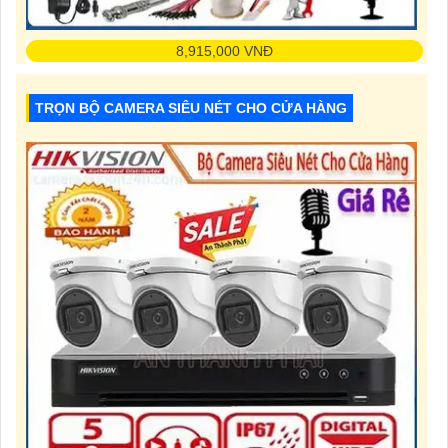
8,915,000 VNĐ
Độ Phân Giải: 2.0 MP
Chức Năng:Thu Âm
TRỌN BỘ CAMERA SIÊU NÉT CHO CỬA HÀNG
Xem Ban Đêm:Full Color 30m