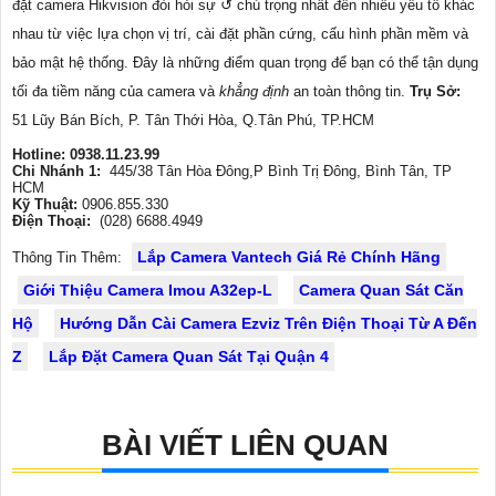
đặt camera Hikvision đòi hỏi sự ↺ chú trọng nhất đến nhiều yếu tố khác
nhau từ việc lựa chọn vị trí, cài đặt phần cứng, cấu hình phần mềm và
bảo mật hệ thống. Đây là những điểm quan trọng để bạn có thể tận dụng
tối đa tiềm năng của camera và
khẳng định
an toàn thông tin.
Trụ Sở:
51 Lũy Bán Bích, P. Tân Thới Hòa, Q.Tân Phú, TP.HCM
Hotline: 0938.11.23.99
Chi Nhánh 1:
445/38 Tân Hòa Đông,P Bình Trị Đông, Bình Tân, TP
HCM
Kỹ Thuật:
0906.855.330
Điện Thoại:
(028) 6688.4949
Lắp Camera Vantech Giá Rẻ Chính Hãng
Thông Tin Thêm:
Giới Thiệu Camera Imou A32ep-L
Camera Quan Sát Căn
Hộ
Hướng Dẫn Cài Camera Ezviz Trên Điện Thoại Từ A Đến
Z
Lắp Đặt Camera Quan Sát Tại Quận 4
BÀI VIẾT LIÊN QUAN