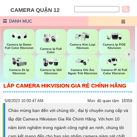
CAMERA QUẬN 12
DANH MỤC
Camera Ip Dome
Camera Kim Loại
Camera Ip POE
Full Color Kbvision
Kbvison
Kbvision
Camera Ip Full
Color
Camera 2k Ip
Camera Ip 360
Camera Ghi Âm
Camera IP AI Full
Kbvision
Kbvision
Ngoài Trời Kbvision
Color Kbvision
LẮP CAMERA HIKVISION GIA RẺ CHÍNH HÃNG
5/8/2023 10:00:47 AM
Mức độ quan tâm: 18359
Chào mừng bạn đến với chúng tôi , đại lý chuyên cung cấp và
lắp đặt Camera Hikvision Gia Rẻ Chính Hãng. Với hơn 10
năm kinh nghiệm trong ngành công nghệ an ninh, chúng tôi
cam kết mang đến cho bạn sản phẩm camera giám sát chất