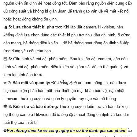
nguồn điện ổn định để hoạt động tốt. Đảm bảo rằng nguồn điện cung cấp
đủ công suất và không bị gián đoạn để tránh gặp vấn đề về mất kết nối
hoặc hoạt động không ổn định.
🎀 5: Lựa chọn thiết bị phụ trợ:
Khi lắp đặt camera Hikvision, nên
khẳng định
lựa chọn đúng các thiết bị phụ trợ như đầu ghi hình, ổ cứng,
cáp mạng, hệ thống điều khiển... để hệ thống hoạt động ổn định và đáp
ứng đúng yêu cầu của bạn.
🦉
6:
Cấu hình và cài đặt phần mềm: Sau khi lắp đặt camera, cần cấu
hình và cài đặt phần mềm điều khiển và giám sát để có thể quản lý và
xem lại hình ảnh từ xa.
✳️ 7: Bảo mật và quản lý:
Để
khẳng định
an toàn thông tin, cần thực
hiện các biện pháp bảo mật như thiết lập mật khẩu bảo vệ, cập nhật
firmware thường xuyên và quản lý quyền truy cập vào hệ thống.
🎼️ 8: Kiểm tra và bảo dưỡng:
Thường xuyên kiểm tra và bảo dưỡng
hệ thống camera Hikvision để
khẳng định
hoạt động ổn định và kéo dài
tuổi thọ của thiết bị.
❂
Vói những thiết kế về công nghệ thì có thể đánh giá sản phẩm
lắp