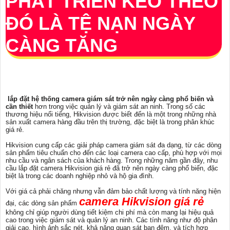
PHÁT TRIỂN KÉO THEO
ĐÓ LÀ TỆ NẠN NGÀY
CÀNG TĂNG
lắp đặt hệ thống camera giám sát trở nên ngày càng phổ biến và
cần thiết
hơn trong việc quản lý và giám sát an ninh. Trong số các
thương hiệu nổi tiếng, Hikvision được biết đến là một trong những nhà
sản xuất camera hàng đầu trên thị trường, đặc biệt là trong phân khúc
giá rẻ.
Hikvision cung cấp các giải pháp camera giám sát đa dạng, từ các dòng
sản phẩm tiêu chuẩn cho đến các loại camera cao cấp, phù hợp với mọi
nhu cầu và ngân sách của khách hàng. Trong những năm gần đây, nhu
cầu lắp đặt camera Hikvision giá rẻ đã trở nên ngày càng phổ biến, đặc
biệt là trong các doanh nghiệp nhỏ và hộ gia đình.
Với giá cả phải chăng nhưng vẫn đảm bảo chất lượng và tính năng hiện
camera Hikvision giá rẻ
đại, các dòng sản phẩm
không chỉ giúp người dùng tiết kiệm chi phí mà còn mang lại hiệu quả
cao trong việc giám sát và quản lý an ninh. Các tính năng như độ phân
giải cao, hình ảnh sắc nét, khả năng quan sát ban đêm, và tích hợp