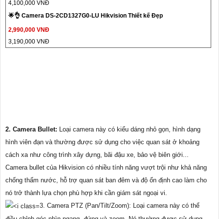
4,100,000 VNĐ
🌟👌 Camera DS-2CD1327G0-LU Hikvision Thiết kế Đẹp
2,990,000 VNĐ
3,190,000 VNĐ
2. Camera Bullet:
Loại camera này có kiểu dáng nhỏ gọn, hình dạng
hình viên đạn và thường được sử dụng cho việc quan sát ở khoảng
cách xa như công trình xây dựng, bãi đậu xe, bảo vệ biên giới...
Camera bullet của Hikvision có nhiều tính năng vượt trội như khả năng
chống thấm nước, hỗ trợ quan sát ban đêm và độ ổn định cao làm cho
nó trở thành lựa chọn phù hợp khi cần giám sát ngoại vi.
3. Camera PTZ (Pan/Tilt/Zoom): Loại camera này có thể
điều chỉnh góc nhìn ngang, đứng và zoom. Nó thường được sử dụng