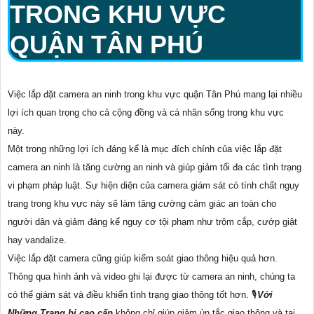
TRONG KHU VỰC
QUẬN TÂN PHÚ
Việc lắp đặt camera an ninh trong khu vực quận Tân Phú mang lại nhiều
lợi ích quan trọng cho cả cộng đồng và cá nhân sống trong khu vực
này.
Một trong những lợi ích đáng kể là mục đích chính của việc lắp đặt
camera an ninh là tăng cường an ninh và giúp giảm tối đa các tình trạng
vi phạm pháp luật. Sự hiện diện của camera giám sát có tính chất ngụy
trang trong khu vực này sẽ làm tăng cường cảm giác an toàn cho
người dân và giảm đáng kể nguy cơ tội phạm như trộm cắp, cướp giật
hay vandalize.
Việc lắp đặt camera cũng giúp kiểm soát giao thông hiệu quả hơn.
Thông qua hình ảnh và video ghi lại được từ camera an ninh, chúng ta
có thể giám sát và điều khiển tình trạng giao thông tốt hơn. 🎙
Với
Những Trang bị cao cấp
không chỉ giúp giảm ùn tắc giao thông và tai