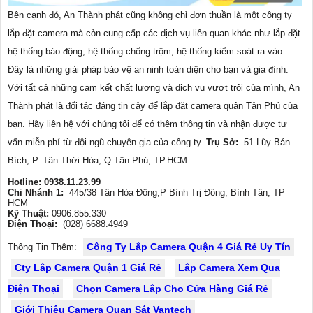
Bên cạnh đó, An Thành phát cũng không chỉ đơn thuần là một công ty
lắp đặt camera mà còn cung cấp các dịch vụ liên quan khác như lắp đặt
hệ thống báo động, hệ thống chống trộm, hệ thống kiểm soát ra vào.
Đây là những giải pháp bảo vệ an ninh toàn diện cho bạn và gia đình.
Với tất cả những cam kết chất lượng và dịch vụ vượt trội của mình, An
Thành phát là đối tác đáng tin cậy để lắp đặt camera quận Tân Phú của
bạn. Hãy liên hệ với chúng tôi để có thêm thông tin và nhận được tư
vấn miễn phí từ đội ngũ chuyên gia của công ty.
Trụ Sở:
51 Lũy Bán
Bích, P. Tân Thới Hòa, Q.Tân Phú, TP.HCM
Hotline: 0938.11.23.99
Chi Nhánh 1:
445/38 Tân Hòa Đông,P Bình Trị Đông, Bình Tân, TP
HCM
Kỹ Thuật:
0906.855.330
Điện Thoại:
(028) 6688.4949
Công Ty Lắp Camera Quận 4 Giá Rẻ Uy Tín
Thông Tin Thêm:
Cty Lắp Camera Quận 1 Giá Rẻ
Lắp Camera Xem Qua
Điện Thoại
Chọn Camera Lắp Cho Cửa Hàng Giá Rẻ
Giới Thiệu Camera Quan Sát Vantech