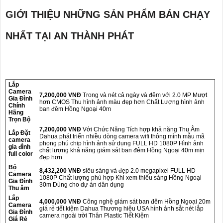
GIỚI THIỆU NHỮNG SẢN PHẨM BÁN CHẠY
NHẤT TẠI AN THÀNH PHÁT
Lắp
Camera
7,200,000 VNĐ
Trong và nét cả ngày và đêm với 2.0 MP Mượt
Gia Đình
hơn CMOS Thu hình ảnh màu đẹp hơn Chất Lượng hình ảnh
Chính
ban đêm Hồng Ngoại 40m
Hãng
Trọn Bộ
7,200,000 VNĐ
Với Chức Năng Tích hợp khả năng Thu Âm
Lắp Đặt
Dahua phát triển nhiều dòng camera wifi thông mình mẫu mã
camera
phong phú chip hình ảnh sử dụng FULL HD 1080P Hình ảnh
gia đình
chất lượng khả năng giám sát ban đêm Hồng Ngoại 40m mịn
full color
đẹp hơn
Bộ
8,432,200 VNĐ
siêu sáng và đẹp 2.0 megapixel FULL HD
Camera
1080P Chất lượng phù hợp Khi xem thiếu sáng Hồng Ngoại
Gia Đình
30m Dùng cho dự án dân dụng
Thu âm
Lắp
4,000,000 VNĐ
Công nghệ giám sát ban đêm Hồng Ngoại 20m
Camera
giá rẻ tiết kiệm Dahua Thương hiệu USA hình ảnh sắt nét lắp
Gia Đình
camera ngoài trời Thân Plastic Tiết Kiệm
Giá Rẻ