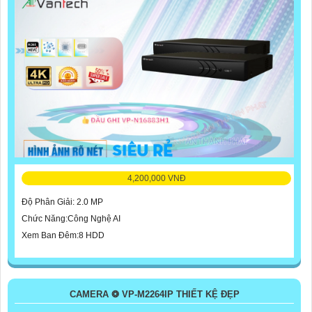
4,200,000 VNĐ
Độ Phân Giải: 2.0 MP
Chức Năng:Công Nghệ AI
Xem Ban Đêm:8 HDD
CAMERA ❂ VP-M2264IP THIẾT KỆ ĐẸP