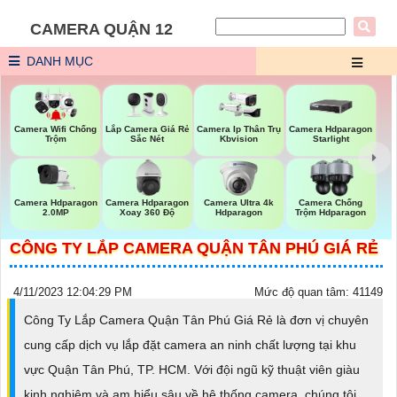
CAMERA QUẬN 12
DANH MỤC
Lắp Camera Giá Rẻ
Camera Wifi Chống
Camera Ip Thân Trụ
Camera Hdparagon
Sắc Nét
Trộm
Kbvision
Starlight
Camera Hdparagon
Camera Hdparagon
Camera Ultra 4k
Camera Chống
2.0MP
Xoay 360 Độ
Hdparagon
Trộm Hdparagon
CÔNG TY LẮP CAMERA QUẬN TÂN PHÚ GIÁ RẺ
4/11/2023 12:04:29 PM
Mức độ quan tâm: 41149
Công Ty Lắp Camera Quận Tân Phú Giá Rẻ là đơn vị chuyên
cung cấp dịch vụ lắp đặt camera an ninh chất lượng tại khu
vực Quận Tân Phú, TP. HCM. Với đội ngũ kỹ thuật viên giàu
kinh nghiệm và am hiểu sâu về hệ thống camera, chúng tôi