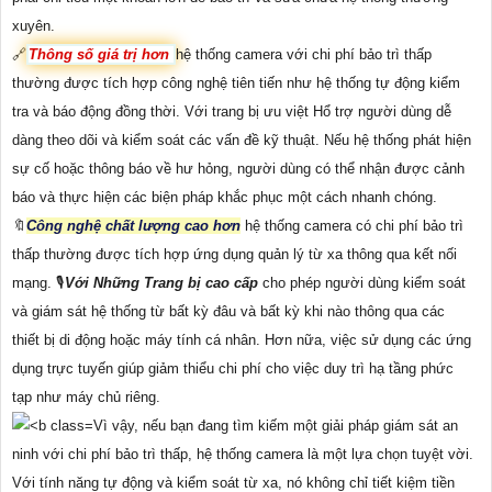
xuyên.
🔗
Thông số giá trị hơn
hệ thống camera với chi phí bảo trì thấp
thường được tích hợp công nghệ tiên tiến như hệ thống tự động kiểm
tra và báo động đồng thời. Với trang bị ưu việt Hổ trợ người dùng dễ
dàng theo dõi và kiểm soát các vấn đề kỹ thuật. Nếu hệ thống phát hiện
sự cố hoặc thông báo về hư hỏng, người dùng có thể nhận được cảnh
báo và thực hiện các biện pháp khắc phục một cách nhanh chóng.
🔖
Công nghệ chất lượng cao hơn
hệ thống camera có chi phí bảo trì
thấp thường được tích hợp ứng dụng quản lý từ xa thông qua kết nối
mạng. 🎙
Với Những Trang bị cao cấp
cho phép người dùng kiểm soát
và giám sát hệ thống từ bất kỳ đâu và bất kỳ khi nào thông qua các
thiết bị di động hoặc máy tính cá nhân. Hơn nữa, việc sử dụng các ứng
dụng trực tuyến giúp giảm thiểu chi phí cho việc duy trì hạ tầng phức
tạp như máy chủ riêng.
Vì vậy, nếu bạn đang tìm kiếm một giải pháp giám sát an
ninh với chi phí bảo trì thấp, hệ thống camera là một lựa chọn tuyệt vời.
Với tính năng tự động và kiểm soát từ xa, nó không chỉ tiết kiệm tiền