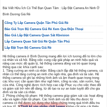
Bài Viết Hữu Ích Có Thể Bạn Quan Tâm : Lắp Đặt Camera An Ninh Ở
Bình Dương Giá Rẻ
Công Ty Lắp Camera Quận Tân Phú Giá Rẻ
Báo Giá Trọn Bộ Camera Giá Rẻ Xem Qua Điện Thoại
Báo Giá Lắp Đặt Camera Quan Sát Kbvision
Lắp Camera Quan Sát Giá Rẻ Quận Tân Phú
Lắp Đặt Trọn Bộ Camera Giá Rẻ
Hệ thống camera ở Bình Dương mang đến lợi ích tương đối to lớn cho
cá nhân và xã hội. Bằng việc cung cấp giải pháp an ninh hiệu quả và
nâng cao mức độ quản lý, hệ thống camera đóng vai trò quan trọng
thông qua các khía cạnh sau:
1. Tăng cường an ninh cá nhân: Bằng cách lắp đặt hệ thống camera, cá
nhân có thể tăng cường an ninh cho ngôi nhà, gia đình và tài sản. Hệ
thống camera sẽ ghi lại những hình ảnh và âm thanh quan trọng trong
các khu vực cần quan tâm như ngõ hẻm, cổng ra vào, sân vườn, hay
cửa nhà. Công nghệ được tích hợp cao cấp Phục vụ cho việc theo dõi
và giám sát trở nên dễ dàng, từ đó tạo ra sự an toàn tuyệt đối cho gia
đình và tài sản cá nhân.
2. Phòng chống tội phạm: Hệ thống camera giúp giám sát các hoạt động
xấu và ngăn chặn tội phạm. Các hình ảnh và dữ liệu thu được từ
camera có thể được sử dụng như bằng chứng trong quá trình điều tra
và truy tố. ⚒
Thiết kế sản phẩm chất lượng
không chỉ giúp cải thiện