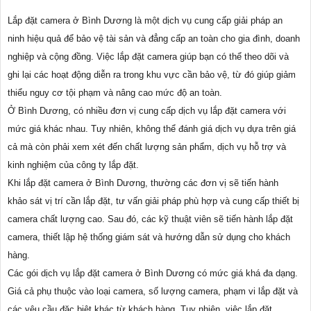
Lắp đặt camera ở Bình Dương là một dịch vụ cung cấp giải pháp an
ninh hiệu quả để bảo vệ tài sản và đẳng cấp an toàn cho gia đình, doanh
nghiệp và cộng đồng. Việc lắp đặt camera giúp bạn có thể theo dõi và
ghi lại các hoạt động diễn ra trong khu vực cần bảo vệ, từ đó giúp giảm
thiểu nguy cơ tội phạm và nâng cao mức độ an toàn.
Ở Bình Dương, có nhiều đơn vị cung cấp dịch vụ lắp đặt camera với
mức giá khác nhau. Tuy nhiên, không thể đánh giá dịch vụ dựa trên giá
cả mà còn phải xem xét đến chất lượng sản phẩm, dịch vụ hỗ trợ và
kinh nghiệm của công ty lắp đặt.
Khi lắp đặt camera ở Bình Dương, thường các đơn vị sẽ tiến hành
khảo sát vị trí cần lắp đặt, tư vấn giải pháp phù hợp và cung cấp thiết bị
camera chất lượng cao. Sau đó, các kỹ thuật viên sẽ tiến hành lắp đặt
camera, thiết lập hệ thống giám sát và hướng dẫn sử dụng cho khách
hàng.
Các gói dịch vụ lắp đặt camera ở Bình Dương có mức giá khá đa dạng.
Giá cả phụ thuộc vào loại camera, số lượng camera, phạm vi lắp đặt và
các yêu cầu đặc biệt khác từ khách hàng. Tuy nhiên, việc lắp đặt