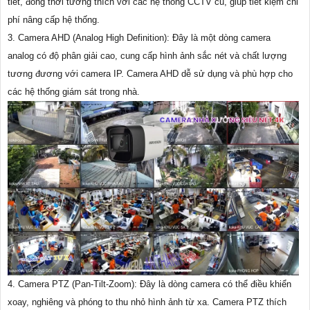
tiết, đồng thời tương thích với các hệ thống CCTV cũ, giúp tiết kiệm chi
phí nâng cấp hệ thống.
3. Camera AHD (Analog High Definition): Đây là một dòng camera
analog có độ phân giải cao, cung cấp hình ảnh sắc nét và chất lượng
tương đương với camera IP. Camera AHD dễ sử dụng và phù hợp cho
các hệ thống giám sát trong nhà.
4. Camera PTZ (Pan-Tilt-Zoom): Đây là dòng camera có thể điều khiển
xoay, nghiêng và phóng to thu nhỏ hình ảnh từ xa. Camera PTZ thích