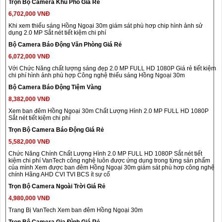
Trọn Bộ Camera Khu Phố Giá Rẻ
6,702,000 VNĐ
Khi xem thiếu sáng Hồng Ngoại 30m giám sát phù hơp chip hình ảnh sử
dụng 2.0 MP Sắt nét tiết kiệm chi phí
Bộ Camera Báo Động Văn Phòng Giá Rẻ
6,072,000 VNĐ
Với Chức Năng chất lượng sáng đẹp 2.0 MP FULL HD 1080P Giá rẻ tiết kiệm
chi phí hình ảnh phù hợp Công nghệ thiếu sáng Hồng Ngoại 30m
Bộ Camera Báo Động Tiệm Vàng
8,382,000 VNĐ
Xem ban đêm Hồng Ngoại 30m Chất Lượng Hình 2.0 MP FULL HD 1080P
Sắt nét tiết kiệm chi phí
Trọn Bộ Camera Báo Động Giá Rẻ
5,582,000 VNĐ
Chức Năng Chính Chất Lượng Hình 2.0 MP FULL HD 1080P Sắt nét tiết
kiệm chi phí VanTech công nghệ luôn được ứng dụng trong từng sản phẩm
của mình Xem được ban đêm Hồng Ngoại 30m giám sát phù hơp công nghệ
chính Hãng AHD CVI TVI BCS ít sự cố
Trọn Bộ Camera Ngoài Trời Giá Rẻ
4,980,000 VNĐ
Trang Bị VanTech Xem ban đêm Hồng Ngoại 30m
Trọn Bộ Camera Gia Đình Giá Rẻ