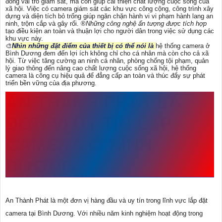
đóng vai trò giám sát, mà còn giúp cải thiện chất lượng cuộc sống của
xã hội. Việc có camera giám sát các khu vực công cộng, công trình xây
dựng và diện tích bỏ trống giúp ngăn chặn hành vi vi phạm hành lang an
ninh, trộm cắp và gây rối. ®️
Những công nghệ ấn tượng được tích hợp
tạo điều kiện an toàn và thuận lợi cho người dân trong việc sử dụng các
khu vực này.
🎨
Nhìn những đặt điểm của thiết bị có thể nói là
hệ thống camera ở
Bình Dương đem đến lợi ích không chỉ cho cá nhân mà còn cho cả xã
hội. Từ việc tăng cường an ninh cá nhân, phòng chống tội phạm, quản
lý giao thông đến nâng cao chất lượng cuộc sống xã hội, hệ thống
camera là công cụ hiệu quả để đẳng cấp an toàn và thúc đẩy sự phát
triển bền vững của địa phương.
AN THÀNH PHÁT LÀ
ĐƠN VỊ UY TÍN LẮP
CAMERA Ở BÌNH
DƯƠNG
An Thành Phát là một đơn vị hàng đầu và uy tín trong lĩnh vực lắp đặt
camera tại Bình Dương. Với nhiều năm kinh nghiệm hoạt động trong