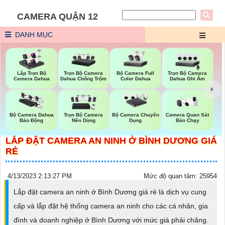
CAMERA QUẬN 12
DANH MỤC
Trọn Bộ Camera
Bộ Camera Full
Trọn Bộ Camera
Lắp Trọn Bộ
Dahua Chống Trộm
Color Dahua
Dahua Ghi Âm
Camera Dahua
Camera Quan Sát
Bộ Camera Dahua
Trọn Bộ Camera
Bộ Camera Chuyên
Bán Chạy
Báo Động
Nên Dùng
Dụng
LẮP ĐẶT CAMERA AN NINH Ở BÌNH DƯƠNG GIÁ
RẺ
4/13/2023 2:13:27 PM
Mức độ quan tâm: 25954
Lắp đặt camera an ninh ở Bình Dương giá rẻ là dịch vụ cung
cấp và lắp đặt hệ thống camera an ninh cho các cá nhân, gia
đình và doanh nghiệp ở Bình Dương với mức giá phải chăng.