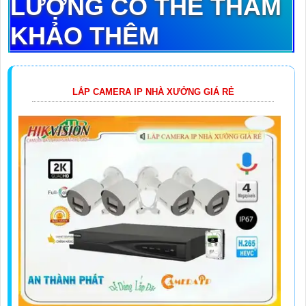
LƯỢNG CÓ THỂ THAM
KHẢO THÊM
LẮP CAMERA IP NHÀ XƯỞNG GIÁ RẺ