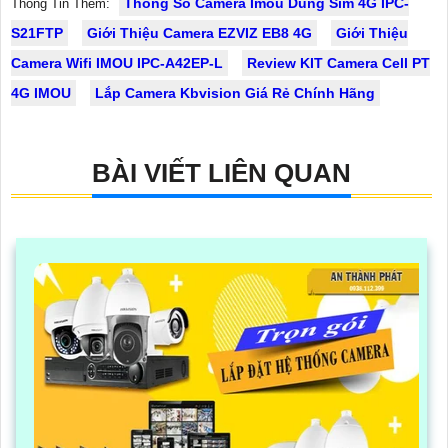
Thông Số Camera Imou Dùng Sim 4G IPC-
Thông Tin Thêm:
S21FTP
Giới Thiệu Camera EZVIZ EB8 4G
Giới Thiệu
Camera Wifi IMOU IPC-A42EP-L
Review KIT Camera Cell PT
4G IMOU
Lắp Camera Kbvision Giá Rẻ Chính Hãng
BÀI VIẾT LIÊN QUAN