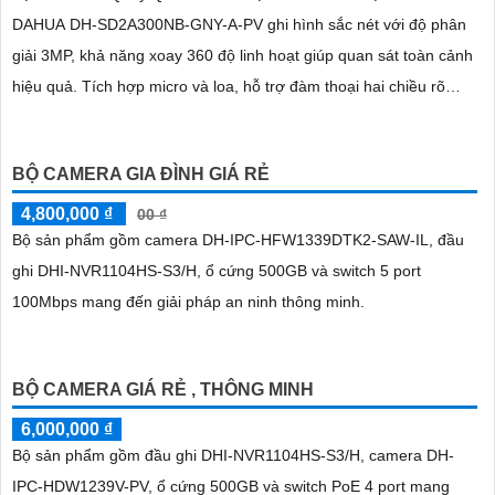
DAHUA DH-SD2A300NB-GNY-A-PV ghi hình sắc nét với độ phân
giải 3MP, khả năng xoay 360 độ linh hoạt giúp quan sát toàn cảnh
hiệu quả. Tích hợp micro và loa, hỗ trợ đàm thoại hai chiều rõ
ràng
BỘ CAMERA GIA ĐÌNH GIÁ RẺ
4,800,000 ₫
00 ₫
Bộ sản phẩm gồm camera DH-IPC-HFW1339DTK2-SAW-IL, đầu
ghi DHI-NVR1104HS-S3/H, ổ cứng 500GB và switch 5 port
100Mbps mang đến giải pháp an ninh thông minh.
BỘ CAMERA GIÁ RẺ , THÔNG MINH
6,000,000 ₫
Bộ sản phẩm gồm đầu ghi DHI-NVR1104HS-S3/H, camera DH-
IPC-HDW1239V-PV, ổ cứng 500GB và switch PoE 4 port mang