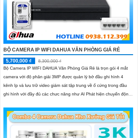
BỘ CAMERA IP WIFI DAHUA VĂN PHÒNG GIÁ RẺ
5,700,000 ₫
8,300,000 ₫
Bộ Camera IP WIFI DAHUA Văn Phòng Giá Rẻ là trọn gói 4 mắt
camera với độ phân giải 3MP được quản lý bở đầu ghi hình 4
kênh Ip và lưu trữ video giám sát tập trung về ổ cứng trong đầu
ghi hình với đầy đủ các chưc năng như AI Phát hiện chuyển động,
đàm thoại âm thanh 2 chiều và giám sát có màu vào ban đêm