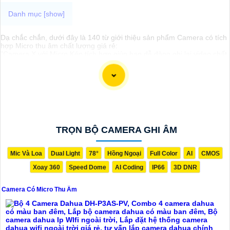
Dạ chắc chắn, dưới đây là 140 từ giới thiệu sản phẩm Camera có tích
hợp Micro thu âm chất lượng giá rẻ:
"Camera X với Micro Kép tích hợp giúp bạn dễ dàng ghi lại video chất
lượng cao và âm thanh sắc nét. Sản phẩm này không chỉ đáp ứng
nhu cầu quay phim mà còn thu âm cực kỳ tốt. Với thiết kế nhỏ gọn và
tiện lợi, Camera X là sự lựa chọn lý tưởng cho các bạn muốn tạo ra
nội dung chất lượng mà không cần đầu tư quá nhiều. Hãy trải nghiệm
với Camera X ngay hôm nay để thấy sự khác biệt mà sản phẩm
mang lại."
TRỌN BỘ CAMERA GHI ÂM
Mic Và Loa
Dual Light
78°
Hồng Ngoại
Full Color
AI
CMOS
Xoay 360
Speed Dome
AI Coding
IP66
3D DNR
Camera Có Micro Thu Âm