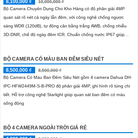
8,100,000 ₫
10,000,000 ₫
Bộ Camera Chuyên Dụng Cho Kho Hàng có độ phân giải 4MP
quan sát rõ nét cả ngày lẫn đêm, với công nghệ chống ngược
sáng WDR (120dB), tự động cân bằng trắng AWB, chống nhiễu
3D-DNR, chế độ ngày đêm ICR. Chuẩn chống nước IP67 giúp
hoạt động ổn định trong môi trường khắc nghiệt
BỘ CAMERA CÓ MÀU BAN ĐÊM SIÊU NÉT
8,500,000 ₫
8,500,000 ₫
Bộ Camera Có Màu Ban Đêm Siêu Nét gồm 4 camera Dahua DH-
IPC-HFW2449M-S-B-PRO độ phân giải 4MP, ghi hình rõ từng chi
tiết. Hỗ trợ công nghệ Starlight giúp quan sát ban đêm có màu
sống động
BỘ 4 CAMERA NGOÀI TRỜI GIÁ RẺ