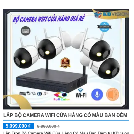
LẮP BỘ CAMERA WIFI CỬA HÀNG CÓ MÀU BAN ĐÊM
5,099,000 ₫
8,860,000 ₫
Lắp Trọn Bộ Camera Wifi Cửa Hàng Có Màu Ban Đêm từ KBvision