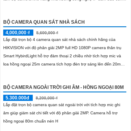
cấp hình ảnh rõ nét chất lượng cao cho người dùng với bộ
camera camera IP Dahua bảo vệ an ninh cho xưởng sản xuất
BỘ CAMERA QUAN SÁT NHÀ SÁCH
tuyệt đối.
4,000,000 ₫
5,600,000 ₫
Lắp đặt trọn bộ 4 camera quan sát nhà sách chính hãng của
HIKVISION với độ phân giải 2MP full HD 1080P camera thân trụ
Smart HybirdLight hỗ trợ đàm thoại 2 chiều nhờ tích hợp mic và
loa hồng ngoại 25m camera tích hợp đèn trợ sáng lên đến 20m
cho hình ảnh ban đêm có màu.
BỘ CAMERA NGOÀI TRỜI GHI ÂM - HỒNG NGOẠI 80M
5.300.000đ
8,200,000 ₫
Lắp đặt trọn bộ camera quan sát ngoài trời với tích hợp mic ghi
âm giúp giám sát chi tiết với độ phân giải 2MP. Camera hỗ trợ
hồng ngoại 80m chuẩn nén H