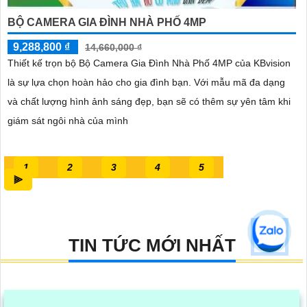
BỘ CAMERA GIA ĐÌNH NHÀ PHỐ 4MP
9,288,800 ₫
14,660,000 ₫
Thiết kế trọn bộ Bộ Camera Gia Đình Nhà Phố 4MP của KBvision
là sự lựa chọn hoàn hảo cho gia đình bạn. Với mẫu mã đa dạng
và chất lượng hình ảnh sáng đẹp, bạn sẽ có thêm sự yên tâm khi
giám sát ngôi nhà của mình
1
2
3
4
5
⫸
TIN TỨC MỚI NHẤT