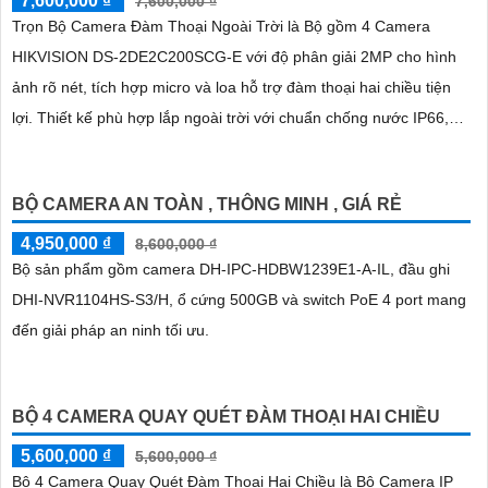
7,600,000 ₫
7,600,000 ₫
Trọn Bộ Camera Đàm Thoại Ngoài Trời là Bộ gồm 4 Camera
HIKVISION DS-2DE2C200SCG-E với độ phân giải 2MP cho hình
ảnh rõ nét, tích hợp micro và loa hỗ trợ đàm thoại hai chiều tiện
lợi. Thiết kế phù hợp lắp ngoài trời với chuẩn chống nước IP66,
hoạt động bền bỉ trong mọi điều kiện thời tiết
BỘ CAMERA AN TOÀN , THÔNG MINH , GIÁ RẺ
4,950,000 ₫
8,600,000 ₫
Bộ sản phẩm gồm camera DH-IPC-HDBW1239E1-A-IL, đầu ghi
DHI-NVR1104HS-S3/H, ổ cứng 500GB và switch PoE 4 port mang
đến giải pháp an ninh tối ưu.
BỘ 4 CAMERA QUAY QUÉT ĐÀM THOẠI HAI CHIỀU
5,600,000 ₫
5,600,000 ₫
Bộ 4 Camera Quay Quét Đàm Thoại Hai Chiều là Bộ Camera IP