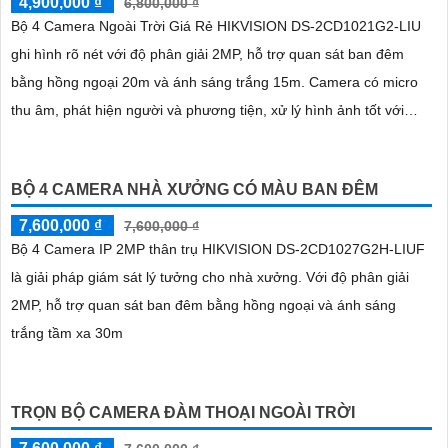
4,900,000 ₫
6,800,000 ₫
Bộ 4 Camera Ngoài Trời Giá Rẻ HIKVISION DS-2CD1021G2-LIU
ghi hình rõ nét với độ phân giải 2MP, hỗ trợ quan sát ban đêm
bằng hồng ngoại 20m và ánh sáng trắng 15m. Camera có micro
thu âm, phát hiện người và phương tiện, xử lý hình ảnh tốt với
chống ngược sáng DWDR, BLC, giảm nhiễu 3D DNR
BỘ 4 CAMERA NHÀ XƯỞNG CÓ MÀU BAN ĐÊM
7,600,000 ₫
7,600,000 ₫
Bộ 4 Camera IP 2MP thân trụ HIKVISION DS-2CD1027G2H-LIUF
là giải pháp giám sát lý tưởng cho nhà xưởng. Với độ phân giải
2MP, hỗ trợ quan sát ban đêm bằng hồng ngoại và ánh sáng
trắng tầm xa 30m
TRỌN BỘ CAMERA ĐÀM THOẠI NGOÀI TRỜI