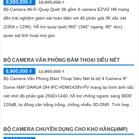
8,500,000 ₫
10,000,000 ₫
Bộ Camera Wi-Fi Quay Quét 3K gồm 4 camera EZVIZ H8 mang
đến trải nghiệm giám sát toàn diện với độ phân giải 3K sắc nét
(2304 x 1296). Hỗ trợ quay quét 360° (340° ngang, 80° dọc),
quan sát linh hoạt mọi góc
BỘ CAMERA VĂN PHÒNG ĐÀM THOẠI SIÊU NÉT
6,900,000 ₫
12,960,000 ₫
Bộ Camera Văn Phòng Đàm Thoại Siêu Nét là bộ 4 Camera IP
Dome 4MP DAHUA DH-IPC-HDW1439V-PV mang lại hình ảnh sắc
nét nhờ độ phân giải 2560×1440, hỗ trợ chống ngược sáng WDR
120dB, tự động cân bằng trắng, chống nhiễu 3D-DNR. Tích hợp
loa, mic đàm thoại hai chiều, chiếu sáng kép LED ánh sáng ấm và
hồng ngoại 30m, cùng tính năng phát hiện con người, giúp giám
BỘ CAMERA CHUYÊN DỤNG CHO KHO HÀNG(4MP)
sát hiệu quả ngày đêm