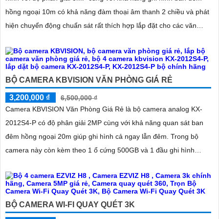
hồng ngoại 10m có khả năng đàm thoại âm thanh 2 chiều và phát
hiện chuyển động chuẩn sát rất thích hợp lắp đặt cho các văn
phòng, gia đình, những vị trí giám sát yêu cầu camera vừa có thể
giám sát đêm vừa có thể đàm thoại được âm thanh 2 chiều.
BỘ CAMERA KBVISION VĂN PHÒNG GIÁ RẺ
3,200,000 ₫
6,500,000 ₫
Camera KBVISION Văn Phòng Giá Rẻ là bộ camera analog KX-
2012S4-P có độ phân giải 2MP cùng với khả năng quan sát ban
đêm hồng ngoại 20m giúp ghi hình cả ngay lẫn đêm. Trong bộ
camera này còn kèm theo 1 ổ cứng 500GB và 1 đầu ghi hình
analog KX-7104T giúp lưu trữ video giám sát trong 7 ngày cho 4
mắt camera
BỘ CAMERA WI-FI QUAY QUÉT 3K