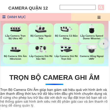
CAMERA QUẬN 12
DANH MỤC
Lắp Camera Trọn
Bộ Camera Ngoài
Lắp Camera Speed
Bộ Camera Có Báo
Bộ Ultra HD
Trời
Dome Wisenet
Đông
Bộ Camera Ghi Âm
Lắp Camera Giá Rẻ
Lắp Camera Giá Rẻ
Camera Hồng Ngoại
Hikvision
Sắc Nét
Trọn Gói
UMV
TRỌN BỘ CAMERA GHI ÂM
Trọn Bộ Camera Ghi Âm giúp bạn giám sát hiệu quả với hình ảnh và
âm thanh đồng thời lưu trữ dữ liệu trên đầu ghi hình chuyên dụng và
ổ cứng cho phép lưu trữ lâu dài với dịch vụ lắp đặt trọn bộ bạn sẽ có
hệ thống giám sát hình ảnh siêu nét độ phân giải cao và âm thanh rõ
ràng dễ dàng quản lý.