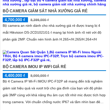
khu vực kho hàng
BỘ CAMERA GIÁM SÁT NHÀ XƯỞNG GIÁ RẺ
4,700,000 ₫
8,399,000 ₫
Bộ camera an ninh dành cho nhà xưởng giá rẻ được trang bị 4
mắt Hikvision DS-2CD1021G1-I mang lại hình ảnh rõ nét với độ
phân giải 2MP. Chuẩn nén hình ảnh H.265+/H.265/H.264+/H
BỘ CAMERA IMOU IP WIFI GIÁ RẺ
4,400,000 ₫
8,000,000 ₫
Bộ 4 Camera IP Wi-Fi IMOU IPC-F32P sẽ mang đến trãi nghiệm
giám sát hiệu quả và vượt trội cho gia đình của bạn với độ phân
giải 3MP cùng với khả năng thu âm cực tốt nhờ mic được tích hợp
trong camera. Với chuẩn chống nước IP67 và tầm nhìn ban đêm
lên tới 30m giúp giám sát ngoài trời vượt trội cả ngày lẫn đêm