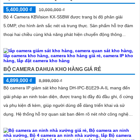
5,400,000 ₫
10,000,000 ₫
Bộ 4 Camera KBVision KX-S5BW được trang bị độ phân giải
5.0MP, cho hình ảnh sắc nét và trung thực. Sản phẩm hỗ trợ đàm
thoại hai chiều cùng khả năng phát hiện chuyển động thông...
BỘ CAMERA DAHUA KHO HÀNG GIÁ RẺ
4,899,000 ₫
8,999,000 ₫
Bộ camera IP giám sát kho hàng DH-IPC-B1E29-A-IL mang đến
giải pháp an ninh toàn diện, được trang bị đầy đủ đầu ghi, ổ cứng
và phụ kiện đi kèm, giúp người dùng dễ dàng triển khai và sử
dụng. Hệ thống hỗ trợ quan sát ban đêm rõ nét nhờ công nghệ
hồng ngoại kết hợp đèn LED ánh sáng trắng, cùng khả năng phát
hiện chuyển động thông minh, giúp đảm bảo an toàn tuyệt đối cho