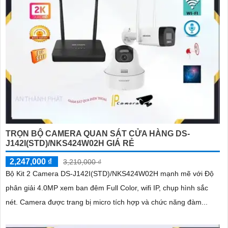
'
TRỌN BỘ CAMERA QUAN SÁT CỬA HÀNG DS-
J142I(STD)/NKS424W02H GIÁ RẺ
2,247,000 ₫
3,210,000 ₫
Bộ Kit 2 Camera DS-J142I(STD)/NKS424W02H mạnh mẽ với Độ
phân giải 4.0MP xem ban đêm Full Color, wifi IP, chụp hình sắc
nét. Camera được trang bị micro tích hợp và chức năng đàm...