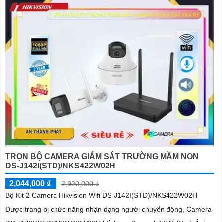
TRỌN BỘ CAMERA GIÁM SÁT TRƯỜNG MẦM NON
DS-J142I(STD)/NKS422W02H
2,044,000 ₫
2,920,000 ₫
Bộ Kit 2 Camera Hikvision Wifi DS-J142I(STD)/NKS422W02H
Được trang bị chức năng nhận dạng người chuyển động, Camera