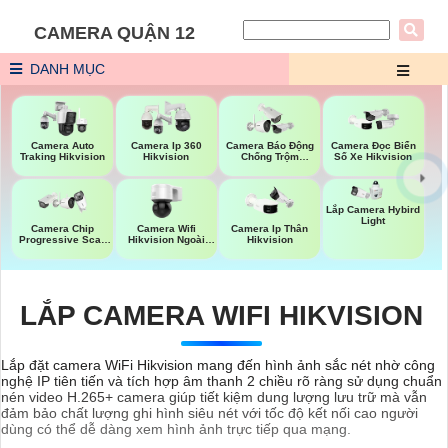
CAMERA QUẬN 12
DANH MỤC
Camera Auto
Camera Ip 360
Camera Báo Động
Camera Đọc Biển
Traking Hikvision
Hikvision
Chống Trộm
Số Xe Hikvision
Hikvision
Lắp Camera Hybird
Light
Camera Wifi
Camera Chip
Camera Ip Thân
Hikvision Ngoài
Progressive Scan
Hikvision
Trời 360
CMOS Hikvision
LẮP CAMERA WIFI HIKVISION
Lắp đặt camera WiFi Hikvision mang đến hình ảnh sắc nét nhờ công
nghệ IP tiên tiến và tích hợp âm thanh 2 chiều rõ ràng sử dụng chuẩn
nén video H.265+ camera giúp tiết kiệm dung lượng lưu trữ mà vẫn
đảm bảo chất lượng ghi hình siêu nét với tốc độ kết nối cao người
dùng có thể dễ dàng xem hình ảnh trực tiếp qua mạng.