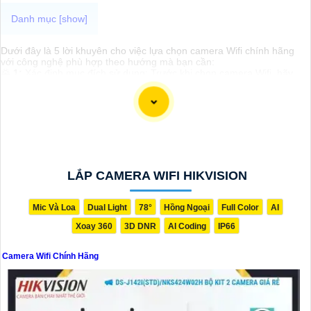
Dưới đây là 5 lời khuyên cho việc lựa chọn camera Wifi chính hãng
với công nghệ phù hợp theo hướng mà bạn cần:
🌄
1:
Xác định mục đích sử dụng: Trước khi chọn camera Wifi, hãy
xác định rõ mục đích sử dụng của bạn như giám sát nhà ở, văn
phòng, cửa hàng, hay môi trường ngoài trời.
📶
2:
Chọn thương hiệu đáng tin cậy: Để chắc chắn hơn chất lượng
và độ bền, hãy chọn camera Wifi từ các thương hiệu nổi tiếng và chất
lượng như Hikvision, Dahua, Xiaomi.
⇸
3:
Kiểm tra tính năng: Hãy xem xét các tính năng cần thiết như độ
phân giải cao, góc quan sát rộng, chế độ hồng ngoại, khả năng xoay
ngang, nghiêng, zoom, và tính năng báo động.
4:
Đánh giá ứng dụng đi kèm: Đảm bảo rằng ứng dụng đi kèm với
LẮP CAMERA WIFI HIKVISION
camera Wifi có giao diện dễ sử dụng, cung cấp tính năng linh hoạt và
bảo mật thông tin cá nhân.
5:
Tham khảo đánh giá và đánh giá của người dùng: Trước khi mua,
Mic Và Loa
Dual Light
78°
Hồng Ngoại
Full Color
AI
hãy đọc đánh giá và nhận xét từ người dùng khác để hiểu rõ hơn về
Xoay 360
3D DNR
AI Coding
IP66
hiệu suất và chất lượng của sản phẩm.
Hy vọng rằng những lời khuyên trên sẽ giúp bạn lựa chọn được
camera Wifi chính hãng phù hợp với nhu cầu của mình.
Camera Wifi Chính Hãng