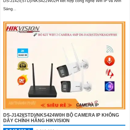
DS-J142I(STD)/NKS422W02H kết hợp công nghệ Wifi IP và Ánh
Sáng...
DS-J142I(STD)/NKS424W0H BỘ CAMERA IP KHÔNG
DÂY CHÍNH HÃNG HIKVISION