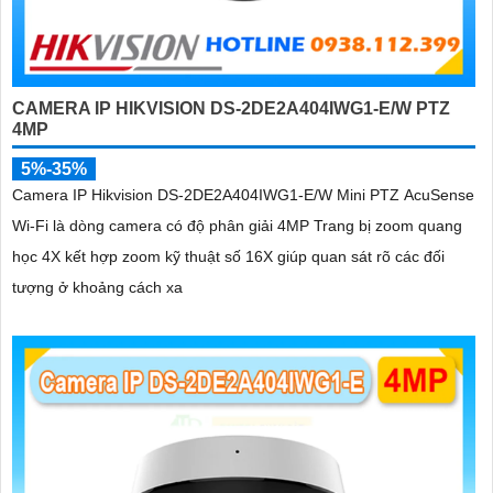
CAMERA IP HIKVISION DS-2DE2A404IWG1-E/W PTZ
4MP
5%-35%
Camera IP Hikvision DS-2DE2A404IWG1-E/W Mini PTZ AcuSense
Wi-Fi là dòng camera có độ phân giải 4MP Trang bị zoom quang
học 4X kết hợp zoom kỹ thuật số 16X giúp quan sát rõ các đối
tượng ở khoảng cách xa