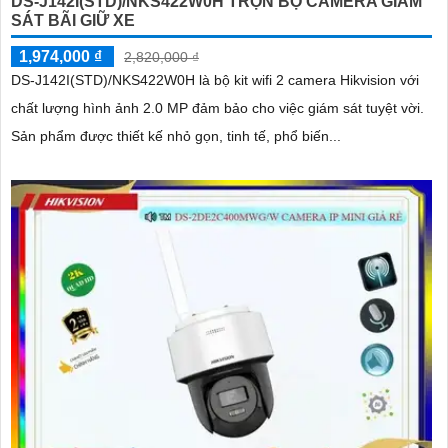
DS-J142I(STD)/NKS422W0H TRỌN BỘ CAMERA GIÁM
SÁT BÃI GIỮ XE
1,974,000 ₫
2,820,000 ₫
DS-J142I(STD)/NKS422W0H là bộ kit wifi 2 camera Hikvision với
chất lượng hình ảnh 2.0 MP đảm bảo cho việc giám sát tuyệt vời.
Sản phẩm được thiết kế nhỏ gọn, tinh tế, phổ biến...