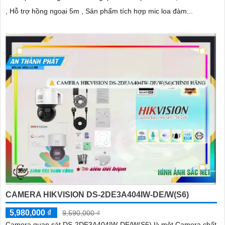
, Hỗ trợ hồng ngoại 5m , Sản phẩm tích hợp mic loa đàm...
CAMERA HIKVISION DS-2DE3A404IW-DE/W(S6)
5,980,000 ₫
9,590,000 ₫
Camera quan sát DS-2DE3A404IW-DE/W(S6) là một Camera chất