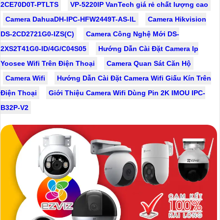
2CE70D0T-PTLTS
VP-5220IP VanTech giá rẻ chất lượng cao
Camera DahuaDH-IPC-HFW2449T-AS-IL
Camera Hikvision
DS-2CD2721G0-IZS(C)
Camera Công Nghệ Mới DS-
2XS2T41G0-ID/4G/C04S05
Hướng Dẫn Cài Đặt Camera Ip
Yoosee Wifi Trên Điện Thoại
Camera Quan Sát Căn Hộ
Camera Wifi
Hướng Dẫn Cài Đặt Camera Wifi Giấu Kín Trên
Điện Thoại
Giới Thiệu Camera Wifi Dùng Pin 2K IMOU IPC-
B32P-V2