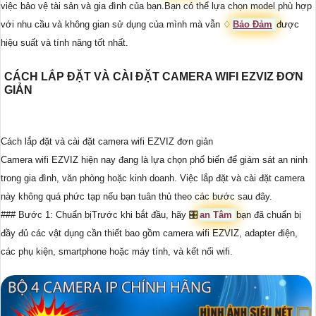
việc bảo vệ tài sản và gia đình của bạn.Bạn có thể lựa chọn model phù hợp
với nhu cầu và không gian sử dụng của mình mà vẫn ♢
Bảo Đảm
được
hiệu suất và tính năng tốt nhất.
CÁCH LẮP ĐẶT VÀ CÀI ĐẶT CAMERA WIFI EZVIZ ĐƠN
GIẢN
Cách lắp đặt và cài đặt camera wifi EZVIZ đơn giản
Camera wifi EZVIZ hiện nay đang là lựa chọn phổ biến để giám sát an ninh
trong gia đình, văn phòng hoặc kinh doanh. Việc lắp đặt và cài đặt camera
này không quá phức tạp nếu bạn tuân thủ theo các bước sau đây.
### Bước 1: Chuẩn bịTrước khi bắt đầu, hãy 🎛
an Tâm
bạn đã chuẩn bị
đầy đủ các vật dụng cần thiết bao gồm camera wifi EZVIZ, adapter điện,
các phụ kiện, smartphone hoặc máy tính, và kết nối wifi.