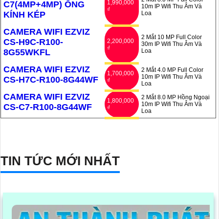
1,990,000
C7(4MP+4MP) ỐNG
10m IP Wifi Thu Âm Và
₫
KÍNH KÉP
Loa
CAMERA WIFI EZVIZ
2 Mắt 10 MP Full Color
CS-H9C-R100-
2,200,000
30m IP Wifi Thu Âm Và
₫
8G55WKFL
Loa
CAMERA WIFI EZVIZ
2 Mắt 4.0 MP Full Color
1,700,000
10m IP Wifi Thu Âm Và
CS-H7C-R100-8G44WF
₫
Loa
CAMERA WIFI EZVIZ
2 Mắt 8.0 MP Hồng Ngoại
1,800,000
10m IP Wifi Thu Âm Và
CS-C7-R100-8G44WF
₫
Loa
'
TIN TỨC MỚI NHẤT