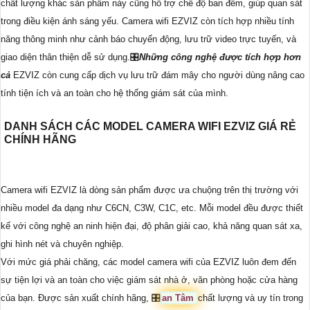
chất lượng khác sản phẩm này cũng hỗ trợ chế độ ban đêm, giúp quan sát
trong điều kiện ánh sáng yếu. Camera wifi EZVIZ còn tích hợp nhiều tính
năng thông minh như cảnh báo chuyển động, lưu trữ video trực tuyến, và
giao diện thân thiện dễ sử dụng.🎛
Những công nghệ được tích hợp hơn
cả
EZVIZ còn cung cấp dịch vụ lưu trữ đám mây cho người dùng nâng cao
tính tiện ích và an toàn cho hệ thống giám sát của mình.
DANH SÁCH CÁC MODEL CAMERA WIFI EZVIZ GIÁ RẺ
CHÍNH HÃNG
Camera wifi EZVIZ là dòng sản phẩm được ưa chuộng trên thị trường với
nhiều model đa dạng như C6CN, C3W, C1C, etc. Mỗi model đều được thiết
kế với công nghệ an ninh hiện đại, độ phân giải cao, khả năng quan sát xa,
ghi hình nét và chuyên nghiệp.
Với mức giá phải chăng, các model camera wifi của EZVIZ luôn đem đến
sự tiện lợi và an toàn cho việc giám sát nhà ở, văn phòng hoặc cửa hàng
của bạn. Được sản xuất chính hãng, 🎛
an Tâm
chất lượng và uy tín trong