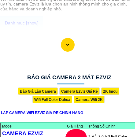
uy tín, camera Ezviz là lựa chọn an ninh thông minh cho gia đình,
cửa hàng và doanh nghiệp nhỏ.
Dĩ nhiên, dưới đây là 147 từ giới thiệu về Camera Wifi Ezviz giá rẻ
chính hãng mà bạn có thể sử dụng:"Camera Wifi Ezviz là lựa chọn lý
tưởng cho việc giám sát gia đình và văn phòng một cách tiện lợi và
an toàn. Với chất lượng hình ảnh sắc nét, tính năng kết nối không
dây, thiết kế nhỏ gọn và dễ dàng lắp đặt, Camera Wifi Ezviz sẽ giúp
bạn mạnh mẽ hơn trong việc
chắc chắn
an ninh cho ngôi nhà hoặc
công ty của mình. Sản phẩm này đến từ thương hiệu uy tín,
chắc
chắn
chất lượng và hàng chính hãng. Đừng bỏ lỡ cơ hội sở hữu
Camera Wifi Ezviz giá rẻ để bảo vệ cho ngôi nhà và gia đình của bạn
BÁO GIÁ CAMERA 2 MẮT EZVIZ
ngay hôm nay!"
Báo Giá Lắp Camera
Camera Ezviz Giá Rẻ
2K Imou
Wifi Full Color Dahua
Camera Wifi 2K
LẮP CAMERA WIFI EZVIZ GIÁ RẺ CHÍNH HÃNG
Model
Giá Hãng
Thông Số Chính
CAMERA EZVIZ
2 Mắt 8.0 MP Full Color