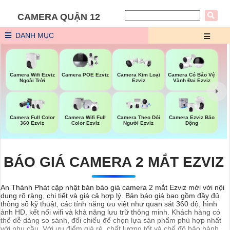
CAMERA QUẬN 12
DANH MỤC
Camera Wifi Ezviz
Camera POE Ezviz
Camera Kim Loại
Camera Có Bảo Vệ
Ngoài Trời
Ezviz
Vành Đai Ezviz
Camera Full Color
Camera Wifi Full
Camera Theo Dỏi
Camera Ezviz Báo
360 Ezviz
Color Ezviz
Người Ezviz
Động
BÁO GIÁ CAMERA 2 MẮT EZVIZ
An Thành Phát cập nhật bản báo giá camera 2 mắt Ezviz mới với nội
dung rõ ràng, chi tiết và giá cả hợp lý. Bản báo giá bao gồm đầy đủ
thông số kỹ thuật, các tính năng ưu việt như quan sát 360 độ, hình
ảnh HD, kết nối wifi và khả năng lưu trữ thông minh. Khách hàng có
thể dễ dàng so sánh, đối chiếu để chọn lựa sản phẩm phù hợp nhất
với nhu cầu. Với ưu điểm giá rẻ, chất lượng tốt và chế độ bảo hành