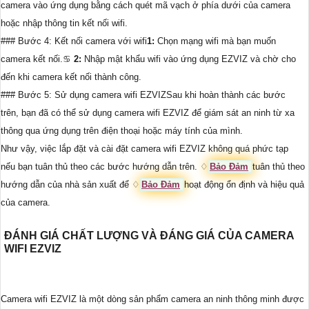
camera vào ứng dụng bằng cách quét mã vạch ở phía dưới của camera
hoặc nhập thông tin kết nối wifi.
### Bước 4: Kết nối camera với wifi
1:
Chọn mạng wifi mà bạn muốn
camera kết nối.♋
2:
Nhập mật khẩu wifi vào ứng dụng EZVIZ và chờ cho
đến khi camera kết nối thành công.
### Bước 5: Sử dụng camera wifi EZVIZSau khi hoàn thành các bước
trên, bạn đã có thể sử dụng camera wifi EZVIZ để giám sát an ninh từ xa
thông qua ứng dụng trên điện thoại hoặc máy tính của mình.
Như vậy, việc lắp đặt và cài đặt camera wifi EZVIZ không quá phức tạp
nếu bạn tuân thủ theo các bước hướng dẫn trên. ♢
Bảo Đảm
tuân thủ theo
hướng dẫn của nhà sản xuất để ♢
Bảo Đảm
hoạt động ổn định và hiệu quả
của camera.
ĐÁNH GIÁ CHẤT LƯỢNG VÀ ĐÁNG GIÁ CỦA CAMERA
WIFI EZVIZ
Camera wifi EZVIZ là một dòng sản phẩm camera an ninh thông minh được