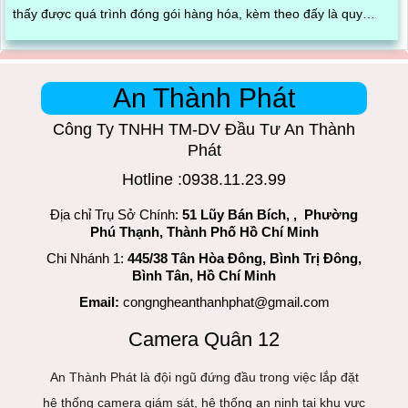
thấy được quá trình đóng gói hàng hóa, kèm theo đấy là quy
trình đóng gói cũng được ghi lại một cách dễ dàng
An Thành Phát
Công Ty TNHH TM-DV Đầu Tư An Thành
Phát
Hotline :0938.11.23.99
Địa chỉ Trụ Sở Chính:
51 Lũy Bán Bích, , Phường
Phú Thạnh, Thành Phố Hồ Chí Minh
Chi Nhánh 1:
445/38 Tân Hòa Đông, Bình Trị Đông,
Bình Tân, Hồ Chí Minh
Email:
congngheanthanhphat@gmail.com
Camera Quân 12
An Thành Phát là đội ngũ đứng đầu trong việc lắp đặt
hệ thống camera giám sát, hệ thống an ninh tại khu vực