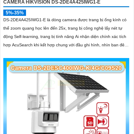
CAMERA HIKVISION DS-2DE4A425IWG1-E
5%-35%
DS-2DE4A425IWG1-E là dòng camera được trang bị ống kính có
thể zoom quang học lên đến 25x, trang bị công nghệ lấy nét tự
động Self-learning, trang bị tính năng Ai nhận diện chính xác tích
hợp AcuSearch khi kết hợp chung với đầu ghi hình, nhìn ban đêm
bằng hồng ngoại 50m