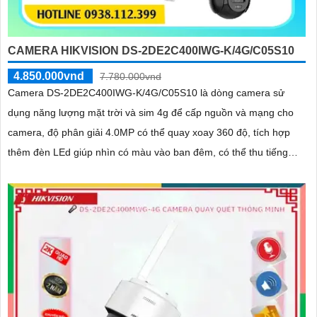
CAMERA HIKVISION DS-2DE2C400IWG-K/4G/C05S10
4.850.000vnd
7.780.000vnd
Camera DS-2DE2C400IWG-K/4G/C05S10 là dòng camera sử
dụng năng lượng mặt trời và sim 4g để cấp nguồn và mạng cho
camera, độ phân giải 4.0MP có thể quay xoay 360 độ, tích hợp
thêm đèn LEd giúp nhìn có màu vào ban đêm, có thể thu tiếng
kèm hình ảnh từ micro trên camera