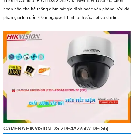
Thiết bị Camera IP Wifi DS-2DE3A404IWG-E/W là sự lựa chọn
hoàn hảo cho hệ thống giám sát gia đình hoặc văn phòng. Với độ
phân giải lên đến 4.0 megapixel, hình ảnh sắc nét và chi tiết
CAMERA HIKVISION DS-2DE4A225IW-DE(S6)