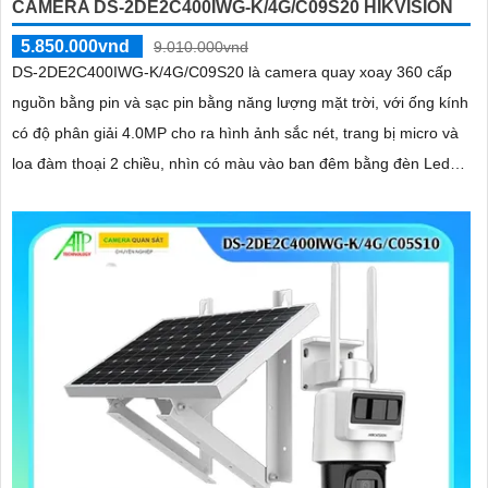
CAMERA DS-2DE2C400IWG-K/4G/C09S20 HIKVISION
5.850.000vnd
9.010.000vnd
DS-2DE2C400IWG-K/4G/C09S20 là camera quay xoay 360 cấp
nguồn bằng pin và sạc pin bằng năng lượng mặt trời, với ống kính
có độ phân giải 4.0MP cho ra hình ảnh sắc nét, trang bị micro và
loa đàm thoại 2 chiều, nhìn có màu vào ban đêm bằng đèn Led
khoảng cách 30m