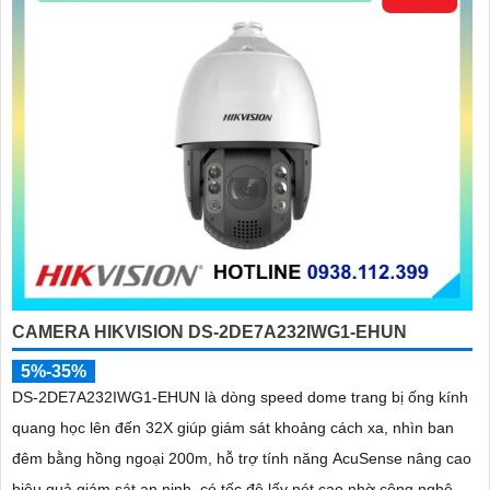
'
CAMERA HIKVISION DS-2DE7A232IWG1-EHUN
5%-35%
DS-2DE7A232IWG1-EHUN là dòng speed dome trang bị ống kính
quang học lên đến 32X giúp giám sát khoảng cách xa, nhìn ban
đêm bằng hồng ngoại 200m, hỗ trợ tính năng AcuSense nâng cao
hiệu quả giám sát an ninh, có tốc độ lấy nét cao nhờ công nghệ