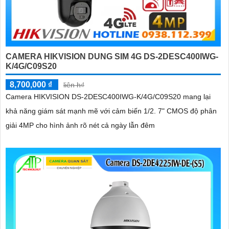
CAMERA HIKVISION DUNG SIM 4G DS-2DESC400IWG-
K/4G/C09S20
8,700,000 ₫
liên h₫
Camera HIKVISION DS-2DESC400IWG-K/4G/C09S20 mang lại
khả năng giám sát mạnh mẽ với cảm biến 1/2. 7" CMOS độ phân
giải 4MP cho hình ảnh rõ nét cả ngày lẫn đêm