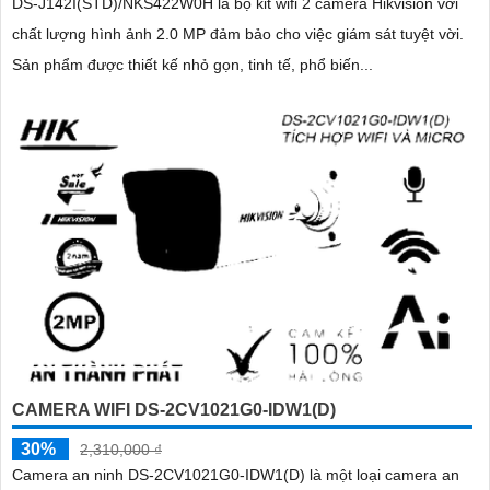
DS-J142I(STD)/NKS422W0H là bộ kit wifi 2 camera Hikvision với
chất lượng hình ảnh 2.0 MP đảm bảo cho việc giám sát tuyệt vời.
Sản phẩm được thiết kế nhỏ gọn, tinh tế, phổ biến...
CAMERA WIFI DS-2CV1021G0-IDW1(D)
30%
2,310,000 ₫
Camera an ninh DS-2CV1021G0-IDW1(D) là một loại camera an