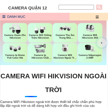
CAMERA QUẬN 12
DANH MỤC
Camera Wifi
Camera Zoom 25x
Camera 360 Chống
Camera Thu Âm
Hikvision 360
Hikvision
Trộm Hikvision
Trong Nhà
Hikvision
Camera Wifi
Camera Ip Dome
Camera Ip
Camera Hdparagon
Kbvision Ngoài Trời
Full Color Hik
Hikvision Chất
2.0MP
360
Lượng
CAMERA WIFI HIKVISION NGOÀI
TRỜI
Camera WiFi Hikvision ngoài trời được thiết kế chắc chắn phù hợp
lắp đặt ngoài trời và dễ dàng kết hợp với đầu ghi hình của các