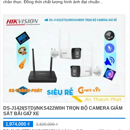
chân thực. Đồng thời chất lượng hình ảnh đạt chuẩn...
DS-J142I(STD)/NKS422W0H TRỌN BỘ CAMERA GIÁM
SÁT BÃI GIỮ XE
1,974,000 ₫
2,820,000 ₫