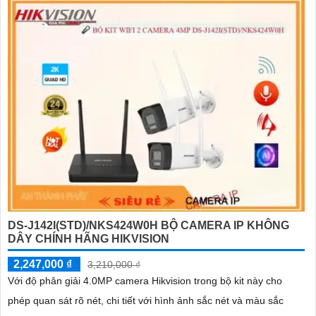
'
DS-J142I(STD)/NKS424W0H BỘ CAMERA IP KHÔNG
DÂY CHÍNH HÃNG HIKVISION
2,247,000 ₫
3,210,000 ₫
Với độ phân giải 4.0MP camera Hikvision trong bộ kit này cho
phép quan sát rõ nét, chi tiết với hình ảnh sắc nét và màu sắc