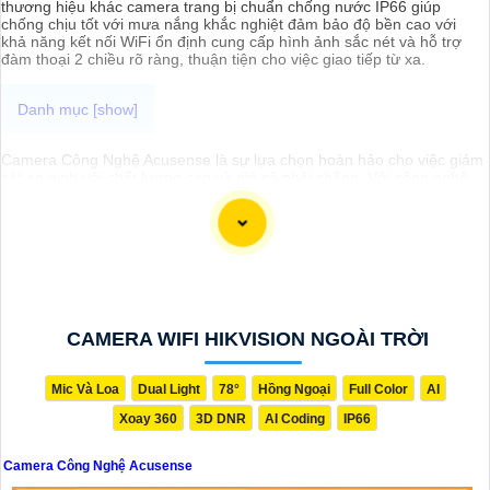
thương hiệu khác camera trang bị chuẩn chống nước IP66 giúp
chống chịu tốt với mưa nắng khắc nghiệt đảm bảo độ bền cao với
khả năng kết nối WiFi ổn định cung cấp hình ảnh sắc nét và hỗ trợ
đàm thoại 2 chiều rõ ràng, thuận tiện cho việc giao tiếp từ xa.
Camera Công Nghệ Acusense là sự lựa chọn hoàn hảo cho việc giám
sát an ninh với chất lượng cao và giá cả phải chăng. Với công nghệ
Acusense tiên tiến, camera có khả năng nhận diện và phân biệt
chính xác giữa con người và vật thể khác, giúp giảm tối đa các cảnh
báo giả mạo. Đồng thời, chất lượng hình ảnh sắc nét và độ phân giải
cao giúp bạn quan sát mọi góc độ một cách rõ ràng. Khám phá ngay
và đầu tư vào Camera Acusense để bảo vệ tài sản và gia đình của
bạn ngay hôm nay!
CAMERA WIFI HIKVISION NGOÀI TRỜI
Mic Và Loa
Dual Light
78°
Hồng Ngoại
Full Color
AI
Xoay 360
3D DNR
AI Coding
IP66
Camera Công Nghệ Acusense