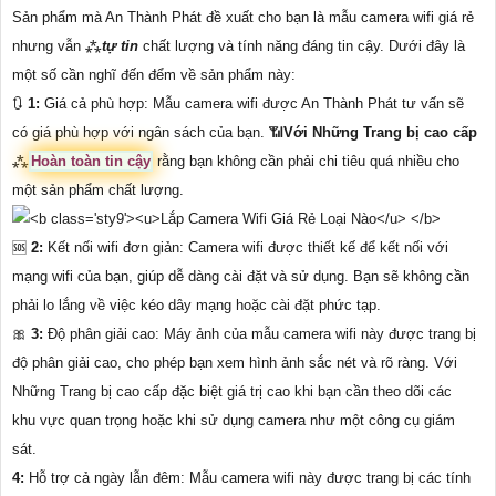
Sản phẩm mà An Thành Phát đề xuất cho bạn là mẫu camera wifi giá rẻ
nhưng vẫn ⁂
tự tin
chất lượng và tính năng đáng tin cậy. Dưới đây là
một số cần nghĩ đến đểm về sản phẩm này:
🔃
1:
Giá cả phù hợp: Mẫu camera wifi được An Thành Phát tư vấn sẽ
có giá phù hợp với ngân sách của bạn. 📶
Với Những Trang bị cao cấp
⁂
Hoàn toàn tin cậy
rằng bạn không cần phải chi tiêu quá nhiều cho
một sản phẩm chất lượng.
🆘
2:
Kết nối wifi đơn giản: Camera wifi được thiết kế để kết nối với
mạng wifi của bạn, giúp dễ dàng cài đặt và sử dụng. Bạn sẽ không cần
phải lo lắng về việc kéo dây mạng hoặc cài đặt phức tạp.
🎀
3:
Độ phân giải cao: Máy ảnh của mẫu camera wifi này được trang bị
độ phân giải cao, cho phép bạn xem hình ảnh sắc nét và rõ ràng. Với
Những Trang bị cao cấp đặc biệt giá trị cao khi bạn cần theo dõi các
khu vực quan trọng hoặc khi sử dụng camera như một công cụ giám
sát.
4:
Hỗ trợ cả ngày lẫn đêm: Mẫu camera wifi này được trang bị các tính