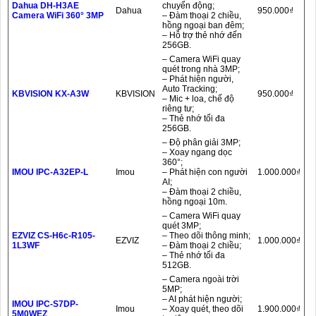
Dahua DH-H3AE
chuyển động;
Dahua
950.000₫
Camera WiFi 360° 3MP
– Đàm thoại 2 chiều,
hồng ngoại ban đêm;
– Hỗ trợ thẻ nhớ đến
256GB.
– Camera WiFi quay
quét trong nhà 3MP;
– Phát hiện người,
Auto Tracking;
KBVISION KX-A3W
KBVISION
950.000₫
– Mic + loa, chế độ
riêng tư;
– Thẻ nhớ tối đa
256GB.
– Độ phân giải 3MP;
– Xoay ngang dọc
360°;
IMOU IPC-A32EP-L
Imou
– Phát hiện con người
1.000.000₫
AI;
– Đàm thoại 2 chiều,
hồng ngoại 10m.
– Camera WiFi quay
quét 3MP;
EZVIZ CS-H6c-R105-
– Theo dõi thông minh;
EZVIZ
1.000.000₫
1L3WF
– Đàm thoại 2 chiều;
– Thẻ nhớ tối đa
512GB.
– Camera ngoài trời
5MP;
– AI phát hiện người;
IMOU IPC-S7DP-
Imou
– Xoay quét, theo dõi
1.900.000₫
5M0WEZ