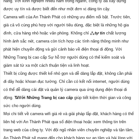
hàng. Với kinh nghiệm nhiều năm trong ngành, công ty đã xây dựng
được uy tín và được biết đến như một đơn vị đáng tin cậy.
Camera wifi của An Thành Phát có những ưu điểm nổi bật. Trước tiên,
giá cả vô cùng phù hợp với người tiêu dùng, đặc biệt là những hộ gia
đình, cửa hàng nhỏ hoặc văn phòng. Không chỉ ⁂
tự tin
chất lượng
hình ảnh sắc nét, camera còn tích hợp các tính năng thông minh như
phát hiện chuyển động và gửi cảnh báo về điện thoại di động. Với
Những Trang bị cao cấp Sự hỗ trợ người dùng có thể kiểm soát và
giám sát từ xa một cách thuận tiện và linh hoạt.
Thiết bị cũng được thiết kế nhỏ gọn và dễ dàng lắp đặt, không cần phải
đi dây hoặc khoan đục tường. Chỉ cần có kết nối internet, người dùng
có thể dễ dàng cài đặt và quản lý camera qua ứng dụng điện thoại di
động. 📶
Với Những Trang bị cao cấp
giúp tiết kiệm thời gian và công
sức cho người dùng.
Mọi chi tiết về camera wifi giá rẻ và giải pháp lắp đặt, khách hàng có thể
liên hệ với An Thành Phát qua số điện thoại hoặc xem thông tin trên
trang web của công ty. Với đội ngũ nhân viên chuyên nghiệp và tận tâm,
An Thành Phát sẽ mang đến cho khách hàng sự an tâm và hài lòng với