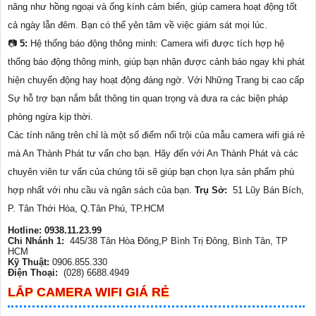
năng như hồng ngoại và ống kính cảm biến, giúp camera hoạt động tốt
cả ngày lẫn đêm. Bạn có thể yên tâm về việc giám sát mọi lúc.
📷
5:
Hệ thống báo động thông minh: Camera wifi được tích hợp hệ
thống báo động thông minh, giúp bạn nhận được cảnh báo ngay khi phát
hiện chuyển động hay hoạt động đáng ngờ. Với Những Trang bị cao cấp
Sự hỗ trợ bạn nắm bắt thông tin quan trọng và đưa ra các biện pháp
phòng ngừa kịp thời.
Các tính năng trên chỉ là một số điểm nổi trội của mẫu camera wifi giá rẻ
mà An Thành Phát tư vấn cho bạn. Hãy đến với An Thành Phát và các
chuyên viên tư vấn của chúng tôi sẽ giúp bạn chọn lựa sản phẩm phù
hợp nhất với nhu cầu và ngân sách của bạn.
Trụ Sở:
51 Lũy Bán Bích,
P. Tân Thới Hòa, Q.Tân Phú, TP.HCM
Hotline: 0938.11.23.99
Chi Nhánh 1:
445/38 Tân Hòa Đông,P Bình Trị Đông, Bình Tân, TP
HCM
Kỹ Thuật:
0906.855.330
Điện Thoại:
(028) 6688.4949
LẮP CAMERA WIFI GIÁ RẺ