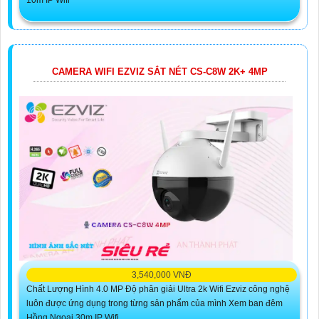
10m IP Wifi
CAMERA WIFI EZVIZ SẮT NÉT CS-C8W 2K+ 4MP
3,540,000 VNĐ
Chất Lượng Hình 4.0 MP Độ phân giải Ultra 2k Wifi Ezviz công nghệ
luôn được ứng dụng trong từng sản phẩm của mình Xem ban đêm
Hồng Ngoại 30m IP Wifi