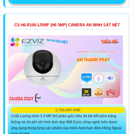
CS-H6-R100-1J5WF (H6 5MP) CAMERA AN NINH SẮT NÉT
2,700,000 VNĐ
Chất Lượng Hình 5.0 MP Độ phân giải Ultra 4k lite tiết kiệm băng
thông và chi phí với hình ảnh đẹp Wifi Ezviz công nghệ luôn được
ứng dụng trong từng sản phẩm của mình Xem ban đêm Hồng Ngoại