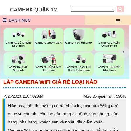
CAMERA QUẬN 12
DANH MỤC
Camera Có DWDR
Camera Zoom 32X
Camera Ai Uniview
Camera Chuẩn
Kbvision
Onvif Imou
Camera Ip 3k
Camera Dùng Sim
Camera Ip AI Full
Camera 3D DNR
Vanech
4G Imou
Color Hikvision
Kbvision
LẮP CAMERA WIFI GIÁ RẺ LOẠI NÀO
4/26/2023 11:07:02 AM
Mức độ quan tâm: 59646
Hiện nay, trên thị trường có rất nhiều loại camera Wifi giá rẻ
phục vụ cho nhu cầu lắp đặt trong gia đình, văn phòng, cửa
hàng, nhà hàng, khách sạn và nhiều địa điểm khác.
Camera Wifi giá rẻ thường có thiết kế nhỏ gọn, dễ dàng lắp