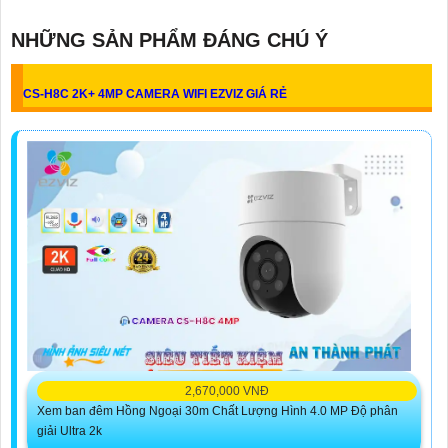
NHỮNG SẢN PHẨM ĐÁNG CHÚ Ý
CS-H8C 2K+ 4MP CAMERA WIFI EZVIZ GIÁ RẺ
2,670,000 VNĐ
Xem ban đêm Hồng Ngoại 30m Chất Lượng Hình 4.0 MP Độ phân
giải Ultra 2k