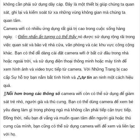
không cần phải sử dụng dây cáp. Đây là một thiết bị giúp chúng ta quan
sát, ghi lại và kiểm soát từ xa những vùng không gian mà chúng ta
quan tâm.
Camera wifi có nhiều ứng dụng rất giá trị cao trong cuộc sống hàng
ngày. ♢
Điểm nhấn ấn tượng có thể thấy
nó được sử dụng rộng rãi trong
việc quan sát và bảo vệ nhà cửa, văn phòng và các khu vực công cộng
khác. Bạn có thể dễ dàng cài đặt camera wifi ở bất cứ đâu trong nhà
hoặc ngoài trời, và sử dụng điện thoại thông minh hoặc máy tính để
xem hình ảnh và video trực tiếp từ camera. Với Những Trang bị cao
cấp Sự hỗ trợ bạn nắm bắt tình hình và ⁂
tự tin
an ninh một cách hiệu
quả.
∬
Nỗi hơn trong các thông số
camera wifi còn có thể sử dụng để giám
sát trẻ nhỏ, người già và thú cưng. Bạn có thể dùng camera để xem bé
yêu đang làm gì trong phòng ngủ mà không cần phải tiếp cận trực tiếp.
Đồng thời, nếu bạn đi vắng và muốn quan tâm đến người già hoặc thú
cưng của mình, bạn cũng có thể sử dụng camera wifi để xem và liên lạc
với họ.