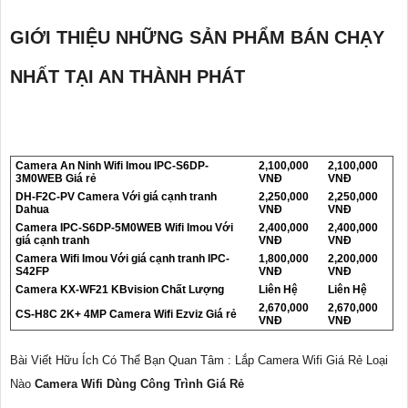
GIỚI THIỆU NHỮNG SẢN PHẨM BÁN CHẠY
NHẤT TẠI AN THÀNH PHÁT
Camera An Ninh Wifi Imou IPC-S6DP-
2,100,000
2,100,000
3M0WEB Giá rẻ
VNĐ
VNĐ
DH-F2C-PV Camera Với giá cạnh tranh
2,250,000
2,250,000
Dahua
VNĐ
VNĐ
Camera IPC-S6DP-5M0WEB Wifi Imou Với
2,400,000
2,400,000
giá cạnh tranh
VNĐ
VNĐ
Camera Wifi Imou Với giá cạnh tranh IPC-
1,800,000
2,200,000
S42FP
VNĐ
VNĐ
Camera KX-WF21 KBvision Chất Lượng
Liên Hệ
Liên Hệ
2,670,000
2,670,000
CS-H8C 2K+ 4MP Camera Wifi Ezviz Giá rẻ
VNĐ
VNĐ
Bài Viết Hữu Ích Có Thể Bạn Quan Tâm : Lắp Camera Wifi Giá Rẻ Loại
Nào
Camera Wifi Dùng Công Trình Giá Rẻ