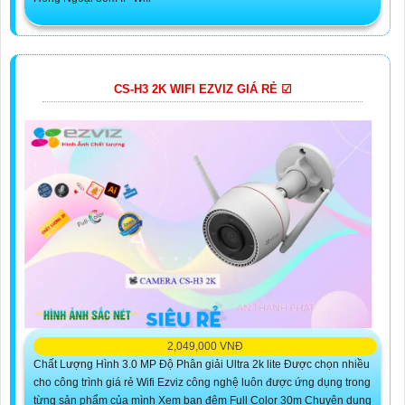
CS-H3 2K WIFI EZVIZ GIÁ RẺ ☑
2,049,000 VNĐ
Chất Lượng Hình 3.0 MP Độ Phân giải Ultra 2k lite Được chọn nhiều
cho công trình giá rẻ Wifi Ezviz công nghệ luôn được ứng dụng trong
từng sản phẩm của mình Xem ban đêm Full Color 30m Chuyên dụng