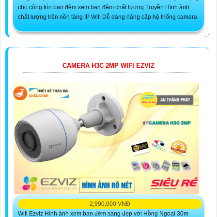
cho công trìn ban đêm xem ban đêm chất lượng Truyền Hình ảnh
chất lượng trên nền tảng IP Wifi Dễ dàng nâng cấp hệ thống camera
CAMERA H3C 2MP WIFI EZVIZ
2,990,000 VNĐ
Wifi Ezviz Hình ảnh xem ban đêm sáng đẹp với Hồng Ngoại 30m