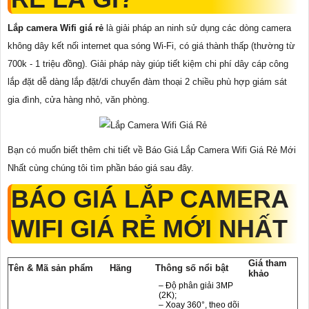
Lắp camera Wifi giá rẻ
là giải pháp an ninh sử dụng các dòng camera
không dây kết nối internet qua sóng Wi-Fi, có giá thành thấp (thường từ
700k - 1 triệu đồng). Giải pháp này giúp tiết kiệm chi phí dây cáp công
lắp đặt dễ dàng lắp đặt/di chuyển đàm thoại 2 chiều phù hợp giám sát
gia đình, cửa hàng nhỏ, văn phòng.
Bạn có muốn biết thêm chi tiết về Báo Giá Lắp Camera Wifi Giá Rẻ Mới
Nhất cùng chúng tôi tìm phần báo giá sau đây.
BÁO GIÁ LẮP CAMERA
WIFI GIÁ RẺ MỚI NHẤT
Giá tham
Tên & Mã sản phẩm
Hãng
Thông số nổi bật
khảo
– Độ phân giải 3MP
(2K);
– Xoay 360°, theo dõi