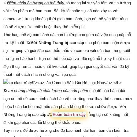
♢
Điểm nhấn ấn tượng có thể thấy
nó mang lại sự yên tâm và tin tưởng
với sản phẩm mà bạn mua. Bất kỳ lỗi hoặc sự cố nào xảy ra với
camera wifi trong khoảng thời gian bảo hành, bạn có thể yên tâm rằng
nó sẽ được sửa chữa hoặc thay thế miễn phí.
Thứ hai, chế độ bảo hành dài hạn thường bao gồm cả việc cung cấp hỗ
trợ kỹ thuật. 📶
Với Những Trang bị cao cấp
cho phép bạn nhận được
sự trợ giúp và giải đáp các thắc mắc về camera wifi của bạn trong suốt
thời gian bảo hành. Bạn có thể tiếp cận với đội ngũ hỗ trợ kỹ thuật qua
điện thoại, email hoặc chất live chat, giúp bạn giải quyết các vấn đề kỹ
thuật một cách nhanh chóng và hiệu quả.
🔄
với những thông số chất lượng của sản phẩm
chế độ bảo hành dài
hạn có thể có các chính sách bảo vệ mở rộng như thay thế camera mới
hoặc hoàn lại tiền mặt nếu sản phẩm không thể sửa chữa được. Với
Những Trang bị cao cấp ⁂
Hoàn toàn tin cậy
rằng bạn sẽ không mất
đi khi gặp phải các lỗi không thể khắc phục.
Tuy nhiên, để được hưởng chế độ bảo hành dài hạn, bạn cần kiểm tra