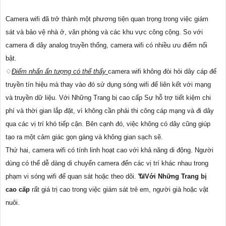
Camera wifi đã trở thành một phương tiện quan trọng trong việc giám
sát và bảo vệ nhà ở, văn phòng và các khu vực công cộng. So với
camera đi dây analog truyền thống, camera wifi có nhiều ưu điểm nổi
bật.
♢
Điểm nhấn ấn tượng có thể thấy
camera wifi không đòi hỏi dây cáp để
truyền tín hiệu mà thay vào đó sử dụng sóng wifi để liên kết với mạng
và truyền dữ liệu. Với Những Trang bị cao cấp Sự hỗ trợ tiết kiệm chi
phí và thời gian lắp đặt, vì không cần phải thi công cáp mạng và đi dây
qua các vị trí khó tiếp cận. Bên cạnh đó, việc không có dây cũng giúp
tạo ra một cảm giác gọn gàng và không gian sạch sẽ.
Thứ hai, camera wifi có tính linh hoạt cao với khả năng di động. Người
dùng có thể dễ dàng di chuyển camera đến các vị trí khác nhau trong
phạm vi sóng wifi để quan sát hoặc theo dõi. 📶
Với Những Trang bị
cao cấp
rất giá trị cao trong việc giám sát trẻ em, người già hoặc vật
nuôi.