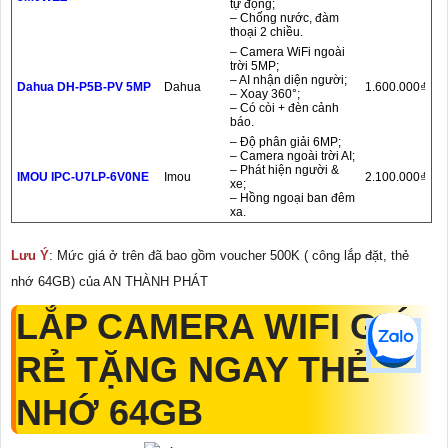
tự động;
– Chống nước, đàm
thoại 2 chiều.
– Camera WiFi ngoài
trời 5MP;
– AI nhận diện người;
Dahua DH-P5B-PV 5MP
Dahua
1.600.000₫
– Xoay 360°;
– Có còi + đèn cảnh
báo.
– Độ phân giải 6MP;
– Camera ngoài trời AI;
– Phát hiện người &
IMOU IPC-U7LP-6V0NE
Imou
2.100.000₫
xe;
– Hồng ngoại ban đêm
xa.
Lưu Ý
: Mức giá ở trên đã bao gồm voucher 500K ( công lắp đặt, thẻ
nhớ 64GB) của AN THÀNH PHÁT
LẮP CAMERA WIFI GIÁ
RẺ TẶNG NGAY THẺ
NHỚ 64GB