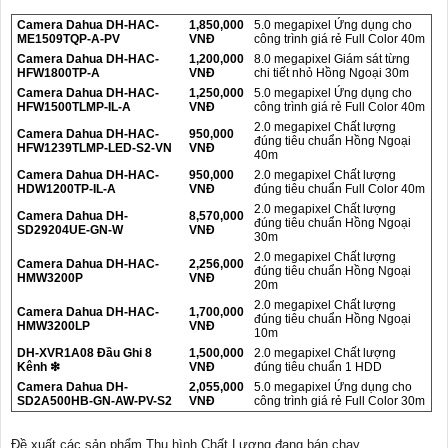
Camera Dahua DH-HAC-
1,850,000
5.0 megapixel Ứng dụng cho
ME1509TQP-A-PV
VNĐ
công trình giá rẻ Full Color 40m
Camera Dahua DH-HAC-
1,200,000
8.0 megapixel Giám sát từng
HFW1800TP-A
VNĐ
chi tiết nhỏ Hồng Ngoại 30m
Camera Dahua DH-HAC-
1,250,000
5.0 megapixel Ứng dụng cho
HFW1500TLMP-IL-A
VNĐ
công trình giá rẻ Full Color 40m
2.0 megapixel Chất lượng
Camera Dahua DH-HAC-
950,000
đúng tiêu chuẩn Hồng Ngoại
HFW1239TLMP-LED-S2-VN
VNĐ
40m
Camera Dahua DH-HAC-
950,000
2.0 megapixel Chất lượng
HDW1200TP-IL-A
VNĐ
đúng tiêu chuẩn Full Color 40m
2.0 megapixel Chất lượng
Camera Dahua DH-
8,570,000
đúng tiêu chuẩn Hồng Ngoại
SD29204UE-GN-W
VNĐ
30m
2.0 megapixel Chất lượng
Camera Dahua DH-HAC-
2,256,000
đúng tiêu chuẩn Hồng Ngoại
HMW3200P
VNĐ
20m
2.0 megapixel Chất lượng
Camera Dahua DH-HAC-
1,700,000
đúng tiêu chuẩn Hồng Ngoại
HMW3200LP
VNĐ
10m
DH-XVR1A08 Đầu Ghi 8
1,500,000
2.0 megapixel Chất lượng
Kênh ❇
VNĐ
đúng tiêu chuẩn 1 HDD
Camera Dahua DH-
2,055,000
5.0 megapixel Ứng dụng cho
SD2A500HB-GN-AW-PV-S2
VNĐ
công trình giá rẻ Full Color 30m
Đề xuất các sản phẩm Thu hình Chất Lượng đang bán chạy