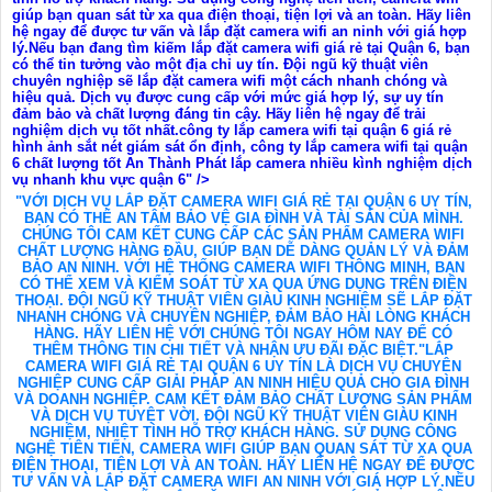
giúp bạn quan sát từ xa qua điện thoại, tiện lợi và an toàn. Hãy liên
hệ ngay để được tư vấn và lắp đặt camera wifi an ninh với giá hợp
lý.Nếu bạn đang tìm kiếm lắp đặt camera wifi giá rẻ tại Quận 6, bạn
có thể tin tưởng vào một địa chỉ uy tín. Đội ngũ kỹ thuật viên
chuyên nghiệp sẽ lắp đặt camera wifi một cách nhanh chóng và
hiệu quả. Dịch vụ được cung cấp với mức giá hợp lý, sự uy tín
đảm bảo và chất lượng đáng tin cậy. Hãy liên hệ ngay để trải
nghiệm dịch vụ tốt nhất.công ty lắp camera wifi tại quận 6 giá rẻ
hình ảnh sắt nét giám sát ổn định, công ty lắp camera wifi tại quận
6 chất lượng tốt An Thành Phát lắp camera nhiều kình nghiệm dịch
vụ nhanh khu vực quận 6" />
"VỚI DỊCH VỤ LẮP ĐẶT CAMERA WIFI GIÁ RẺ TẠI QUẬN 6 UY TÍN,
BẠN CÓ THỂ AN TÂM BẢO VỆ GIA ĐÌNH VÀ TÀI SẢN CỦA MÌNH.
CHÚNG TÔI CAM KẾT CUNG CẤP CÁC SẢN PHẨM CAMERA WIFI
CHẤT LƯỢNG HÀNG ĐẦU, GIÚP BẠN DỄ DÀNG QUẢN LÝ VÀ ĐẢM
BẢO AN NINH. VỚI HỆ THỐNG CAMERA WIFI THÔNG MINH, BẠN
CÓ THỂ XEM VÀ KIỂM SOÁT TỪ XA QUA ỨNG DỤNG TRÊN ĐIỆN
THOẠI. ĐỘI NGŨ KỸ THUẬT VIÊN GIÀU KINH NGHIỆM SẼ LẮP ĐẶT
NHANH CHÓNG VÀ CHUYÊN NGHIỆP, ĐẢM BẢO HÀI LÒNG KHÁCH
HÀNG. HÃY LIÊN HỆ VỚI CHÚNG TÔI NGAY HÔM NAY ĐỂ CÓ
THÊM THÔNG TIN CHI TIẾT VÀ NHẬN ƯU ĐÃI ĐẶC BIỆT."LẮP
CAMERA WIFI GIÁ RẺ TẠI QUẬN 6 UY TÍN LÀ DỊCH VỤ CHUYÊN
NGHIỆP CUNG CẤP GIẢI PHÁP AN NINH HIỆU QUẢ CHO GIA ĐÌNH
VÀ DOANH NGHIỆP. CAM KẾT ĐẢM BẢO CHẤT LƯỢNG SẢN PHẨM
VÀ DỊCH VỤ TUYỆT VỜI. ĐỘI NGŨ KỸ THUẬT VIÊN GIÀU KINH
NGHIỆM, NHIỆT TÌNH HỖ TRỢ KHÁCH HÀNG. SỬ DỤNG CÔNG
NGHỆ TIÊN TIẾN, CAMERA WIFI GIÚP BẠN QUAN SÁT TỪ XA QUA
ĐIỆN THOẠI, TIỆN LỢI VÀ AN TOÀN. HÃY LIÊN HỆ NGAY ĐỂ ĐƯỢC
TƯ VẤN VÀ LẮP ĐẶT CAMERA WIFI AN NINH VỚI GIÁ HỢP LÝ.NẾU