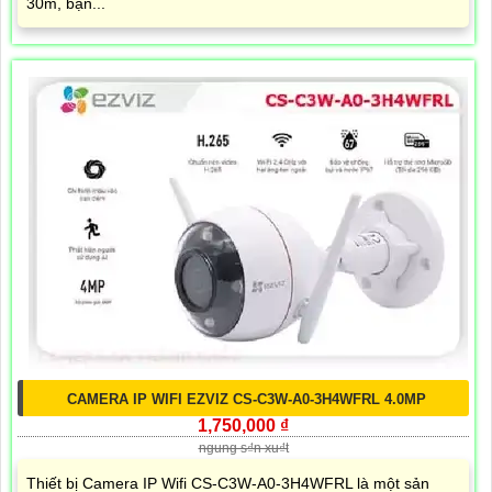
30m, bạn...
CAMERA IP WIFI EZVIZ CS-C3W-A0-3H4WFRL 4.0MP
1,750,000 ₫
ngung s₫n xu₫t
Thiết bị Camera IP Wifi CS-C3W-A0-3H4WFRL là một sản