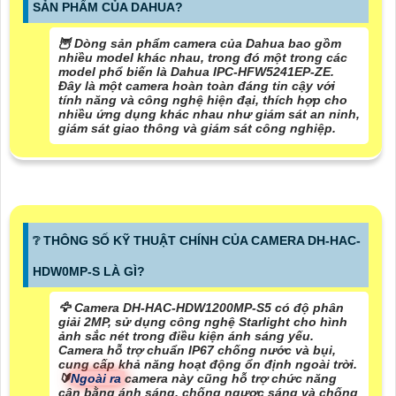
SẢN PHẨM CỦA DAHUA?
🦉 Dòng sản phẩm camera của Dahua bao gồm
nhiều model khác nhau, trong đó một trong các
model phổ biến là Dahua IPC-HFW5241EP-ZE.
Đây là một camera hoàn toàn đáng tin cậy với
tính năng và công nghệ hiện đại, thích hợp cho
nhiều ứng dụng khác nhau như giám sát an ninh,
giám sát giao thông và giám sát công nghiệp.
❔ THÔNG SỐ KỸ THUẬT CHÍNH CỦA CAMERA DH-HAC-
HDW0MP-S LÀ GÌ?
🦅 Camera DH-HAC-HDW1200MP-S5 có độ phân
giải 2MP, sử dụng công nghệ Starlight cho hình
ảnh sắc nét trong điều kiện ánh sáng yếu.
Camera hỗ trợ chuẩn IP67 chống nước và bụi,
cung cấp khả năng hoạt động ổn định ngoài trời.
🔰
Ngoài ra
camera này cũng hỗ trợ chức năng
cân bằng ánh sáng, chống ngược sáng và chống