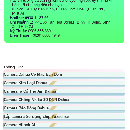
Hãy tin tưởng và trải nghiệm sự chuyên nghiệp, uy tín mà An
Thành Phát mang đến cho bạn.
Trụ Sở:
51 Lũy Bán Bích, P. Tân Thới Hòa, Q.Tân Phú,
TP.HCM
Hotline: 0938.11.23.99
Chi Nhánh 1:
445/38 Tân Hòa Đông,P Bình Trị Đông, Bình
Tân, TP HCM
Kỹ Thuật:
0906.855.330
Điện Thoại:
(028) 6688.4949
Thông Tin:
Camera Dahua Có Màu Ban Đêm
Camera Kim Loại Dahua
Camera Ip Có Thu Ậm Dahua
Camera Chống Nhiễu 3D-DNR Dahua
Camera Báo Động Dahua
Lắp camera Sử dụng chíp Wizsense
Camera Hilook Ai