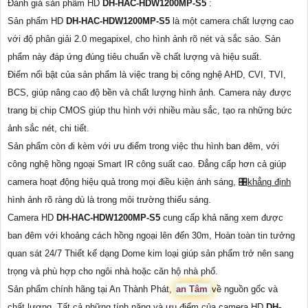
Đánh giá sản phẩm HD
DH-HAC-HDW1200MP-S5
:
Sản phẩm HD
DH-HAC-HDW1200MP-S5
là một camera chất lượng cao
với độ phân giải 2.0 megapixel, cho hình ảnh rõ nét và sắc sảo. Sản
phẩm này đáp ứng đúng tiêu chuẩn về chất lượng và hiệu suất.
Điểm nổi bật của sản phẩm là việc trang bị công nghệ AHD, CVI, TVI,
BCS, giúp nâng cao độ bền và chất lượng hình ảnh. Camera này được
trang bị chip CMOS giúp thu hình với nhiều màu sắc, tạo ra những bức
ảnh sắc nét, chi tiết.
Sản phẩm còn đi kèm với ưu điểm trong việc thu hình ban đêm, với
công nghệ hồng ngoại Smart IR công suất cao. Đẳng cấp hơn cả giúp
camera hoạt động hiệu quả trong mọi điều kiện ánh sáng, 🎛
khẳng định
hình ảnh rõ ràng dù là trong môi trường thiếu sáng.
Camera HD
DH-HAC-HDW1200MP-S5
cung cấp khả năng xem được
ban đêm với khoảng cách hồng ngoại lên đến 30m, Hoàn toàn tin tưởng
quan sát 24/7 Thiết kế dạng Dome kim loại giúp sản phẩm trở nên sang
trọng và phù hợp cho ngôi nhà hoặc căn hộ nhà phố.
Sản phẩm chính hãng tại An Thành Phát,
an Tâm
về nguồn gốc và
chất lượng. Tất cả những tính năng và ưu điểm của camera HD
DH-