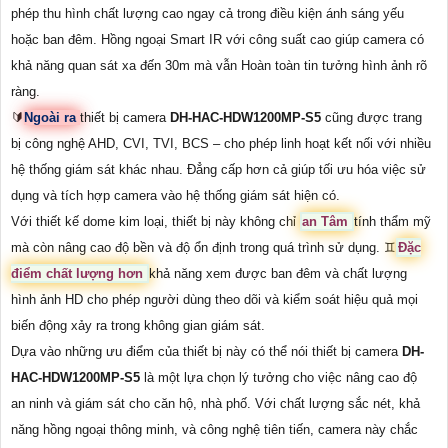
phép thu hình chất lượng cao ngay cả trong điều kiện ánh sáng yếu
hoặc ban đêm. Hồng ngoại Smart IR với công suất cao giúp camera có
khả năng quan sát xa đến 30m mà vẫn Hoàn toàn tin tưởng hình ảnh rõ
ràng.
🔰
Ngoài ra
thiết bị camera
DH-HAC-HDW1200MP-S5
cũng được trang
bị công nghệ AHD, CVI, TVI, BCS – cho phép linh hoạt kết nối với nhiều
hệ thống giám sát khác nhau. Đẳng cấp hơn cả giúp tối ưu hóa việc sử
dụng và tích hợp camera vào hệ thống giám sát hiện có.
Với thiết kế dome kim loại, thiết bị này không chỉ
an Tâm
tính thẩm mỹ
mà còn nâng cao độ bền và độ ổn định trong quá trình sử dụng. ♊
Đặc
điểm chất lượng hơn
khả năng xem được ban đêm và chất lượng
hình ảnh HD cho phép người dùng theo dõi và kiểm soát hiệu quả mọi
biến động xảy ra trong không gian giám sát.
Dựa vào những ưu điểm của thiết bị này có thể nói thiết bị camera
DH-
HAC-HDW1200MP-S5
là một lựa chọn lý tưởng cho việc nâng cao độ
an ninh và giám sát cho căn hộ, nhà phố. Với chất lượng sắc nét, khả
năng hồng ngoại thông minh, và công nghệ tiên tiến, camera này chắc