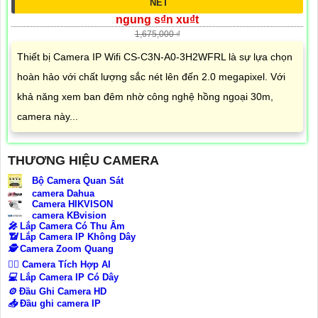
NÉT
ngung s₫n xu₫t
1,675,000 ₫
Thiết bị Camera IP Wifi CS-C3N-A0-3H2WFRL là sự lựa chọn
hoàn hảo với chất lượng sắc nét lên đến 2.0 megapixel. Với
khả năng xem ban đêm nhờ công nghệ hồng ngoại 30m,
camera này...
THƯƠNG HIỆU CAMERA
Bộ Camera Quan Sát
camera Dahua
Camera HIKVISON
camera KBvision
️🎤️
Lắp Camera Có Thu Âm
📶
Lắp Camera IP Không Dây
🕵️
Camera Zoom Quang
🧛‍♀️
Camera Tích Hợp AI
💻
Lắp Camera IP Có Dây
⚙️
Đầu Ghi Camera HD
📥
Đầu ghi camera IP