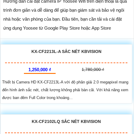
Hướng dẫn cài đặt camera IP Yoosee Wifi trên điện thoại là quá
trình đơn giản và dễ dàng để giúp bạn giám sát và bảo vệ ngôi
nhà hoặc văn phòng của bạn. Đầu tiên, bạn cần tải và cài đặt
ứng dụng Yoosee từ Google Play Store hoặc App Store
KX-CF2213L-A SẮC NÉT KBVISION
1,250,000 ₫
1,780,000 ₫
Thiết bị Camera HD KX-CF2213L-A với độ phân giải 2.0 megapixel mang
đến hình ảnh sắc nét, chất lượng không phải bàn cãi. Với khả năng xem
được ban đêm Full Color trong khoảng...
KX-CF2102LQ SẮC NÉT KBVISION