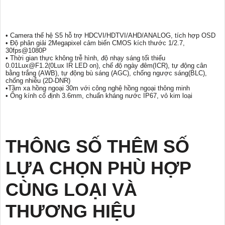
• Camera thế hệ S5 hỗ trợ HDCVI/HDTVI/AHD/ANALOG, tích hợp OSD
• Độ phân giải 2Megapixel cảm biến CMOS kích thước 1/2.7,
30fps@1080P
• Thời gian thực không trễ hình, độ nhạy sáng tối thiểu
0.01Lux@F1.2(0Lux IR LED on), chế độ ngày đêm(ICR), tự động cân
bằng trắng (AWB), tự động bù sáng (AGC), chống ngược sáng(BLC),
chống nhiễu (2D-DNR)
•Tầm xa hồng ngoại 30m với công nghệ hồng ngoại thông minh
• Ống kính cố định 3.6mm, chuẩn kháng nước IP67, vỏ kim loại
THÔNG SỐ THÊM SỐ
LỰA CHỌN PHÙ HỢP
CÙNG LOẠI VÀ
THƯƠNG HIỆU