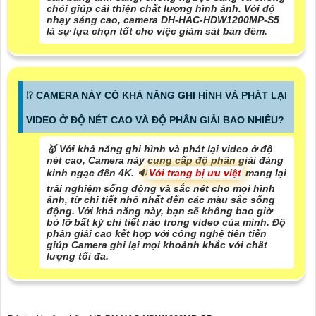
chói giúp cải thiện chất lượng hình ảnh. Với độ
nhạy sáng cao, camera DH-HAC-HDW1200MP-S5
là sự lựa chọn tốt cho việc giám sát ban đêm.
⁉️ CAMERA NÀY CÓ KHẢ NĂNG GHI HÌNH VÀ PHÁT LẠI
VIDEO Ở ĐỘ NÉT CAO VÀ ĐỘ PHÂN GIẢI BAO NHIÊU?
🥇 Với khả năng ghi hình và phát lại video ở độ
nét cao, Camera này cung cấp độ phân giải đáng
kinh ngạc đến 4K. 🔉
Với trang bị ưu việt
mang lại
trải nghiệm sống động và sắc nét cho mọi hình
ảnh, từ chi tiết nhỏ nhất đến các màu sắc sống
động. Với khả năng này, bạn sẽ không bao giờ
bỏ lỡ bất kỳ chi tiết nào trong video của mình. Độ
phân giải cao kết hợp với công nghệ tiên tiến
giúp Camera ghi lại mọi khoảnh khắc với chất
lượng tối đa.