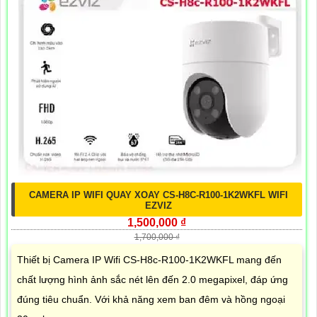
CAMERA IP WIFI QUAY XOAY CS-H8C-R100-1K2WKFL WIFI
EZVIZ
1,500,000 ₫
1,700,000 ₫
Thiết bị Camera IP Wifi CS-H8c-R100-1K2WKFL mang đến
chất lượng hình ảnh sắc nét lên đến 2.0 megapixel, đáp ứng
đúng tiêu chuẩn. Với khả năng xem ban đêm và hồng ngoại