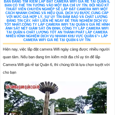
BẠN ĐANG TÌM KIẾM LẮP ĐẶT CAMERA WIFI GIÁ RẺ TẠI QUẬN 6,
BẠN CÓ THỂ TIN TƯỞNG VÀO MỘT ĐỊA CHỈ UY TÍN. ĐỘI NGŨ KỸ
THUẬT VIÊN CHUYÊN NGHIỆP SẼ LẮP ĐẶT CAMERA WIFI MỘT
CÁCH NHANH CHÓNG VÀ HIỆU QUẢ. DỊCH VỤ ĐƯỢC CUNG CẤP
VỚI MỨC GIÁ HỢP LÝ, SỰ UY TÍN ĐẢM BẢO VÀ CHẤT LƯỢNG
ĐÁNG TIN CẬY. HÃY LIÊN HỆ NGAY ĐỂ TRẢI NGHIỆM DỊCH VỤ
TỐT NHẤT.CÔNG TY LẮP CAMERA WIFI TẠI QUẬN 6 GIÁ RẺ HÌNH
ẢNH SẮT NÉT GIÁM SÁT ỔN ĐỊNH, CÔNG TY LẮP CAMERA WIFI
TẠI QUẬN 6 CHẤT LƯỢNG TỐT AN THÀNH PHÁT LẮP CAMERA
NHIỀU KÌNH NGHIỆM DỊCH VỤ NHANH KHU VỰC QUẬN 6"> LẮP
CAMERA WIFI GIÁ RẺ TẠI QUẬN 6 UY TÍN
Hiện nay, việc lắp đặt camera Wifi ngày càng được nhiều người
quan tâm. Nếu bạn đang tìm kiếm một địa chỉ uy tín để lắp
Camera Wifi giá rẻ tại Quận 6, thì chúng tôi là lựa chọn tuyệt vời
cho bạn