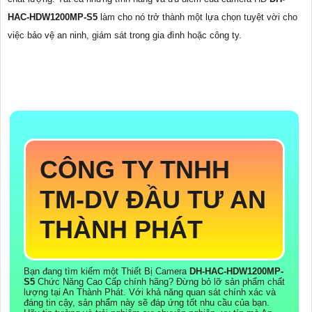
HAC-HDW1200MP-S5
làm cho nó trở thành một lựa chọn tuyệt vời cho
việc bảo vệ an ninh, giám sát trong gia đình hoặc công ty.
CÔNG TY TNHH
TM-DV ĐẦU TƯ AN
THÀNH PHÁT
Bạn đang tìm kiếm một Thiết Bị Camera
DH-HAC-HDW1200MP-
S5
Chức Năng Cao Cấp chính hãng? Đừng bỏ lỡ sản phẩm chất
lượng tại An Thành Phát. Với khả năng quan sát chính xác và
đáng tin cậy, sản phẩm này sẽ đáp ứng tốt nhu cầu của bạn.