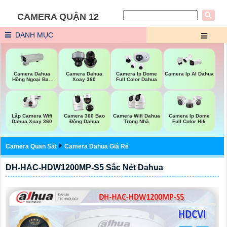
CAMERA QUẬN 12
DANH MỤC
Camera Dahua
Camera Dahua
Camera Ip Dome
Camera Ip AI Dahua
Hồng Ngoại Ban
Xoay 360
Full Color Dahua
Đêm
Lắp Camera Wifi
Camera Wifi Dahua
Camera 360 Bao
Camera Ip Dome
Dahua Xoay 360
Trong Nhà
Động Dahua
Full Color Hik
Camera Quan Sát
Camera Dahua Giá Rẻ
DH-HAC-HDW1200MP-S5 Sắc Nét Dahua