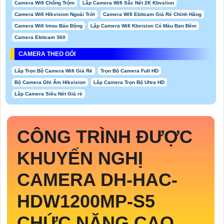
Camera Wifi Chống Trộm
Lắp Camera Wifi Sắc Nét 2K Kbvsiion
Camera Wifi Hikvision Ngoài Trời
Camera Wifi Ebitcam Giá Rẻ Chính Hãng
Camera Wifi Imou Báo Động
Lắp Camera Wifi Kbvision Có Màu Ban Đêm
Camera Ebitcam 360
CAMERA THEO GÓI
Lắp Trọn Bộ Camera Wifi Giá Rẻ
Trọn Bộ Camera Full HD
Bộ Camera Ghi Âm Hikvision
Lắp Camera Trọn Bộ Ultra HD
Lắp Camera Siêu Nét Giá rẻ
CÔNG TRÌNH ĐƯỢC
KHUYẾN NGHỊ
CAMERA
DH-HAC-
HDW1200MP-S5
CHỨC NĂNG CAO