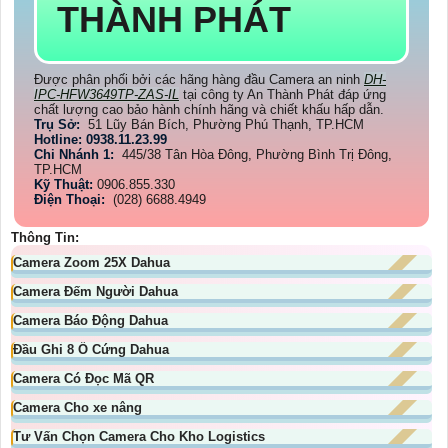
THÀNH PHÁT
Được phân phối bởi các hãng hàng đầu Camera an ninh
DH-
IPC-HFW3649TP-ZAS-IL
tại công ty An Thành Phát đáp ứng
chất lượng cao bảo hành chính hãng và chiết khấu hấp dẫn.
Trụ Sở:
51 Lũy Bán Bích, Phường Phú Thạnh, TP.HCM
Hotline: 0938.11.23.99
Chi Nhánh 1:
445/38 Tân Hòa Đông, Phường Bình Trị Đông,
TP.HCM
Kỹ Thuật:
0906.855.330
Điện Thoại:
(028) 6688.4949
Thông Tin:
Camera Zoom 25X Dahua
Camera Đếm Người Dahua
Camera Báo Động Dahua
Đầu Ghi 8 Ổ Cứng Dahua
Camera Có Đọc Mã QR
Camera Cho xe nâng
Tư Vấn Chọn Camera Cho Kho Logistics