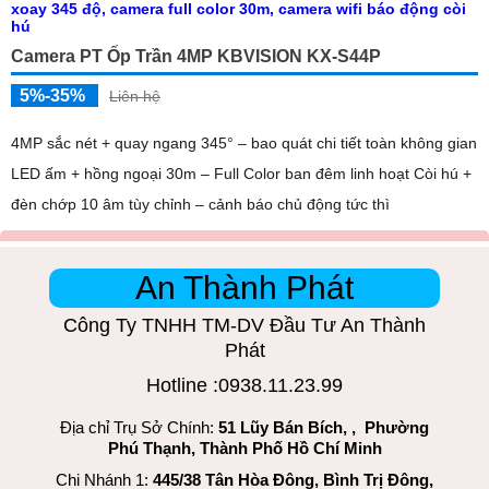
Camera PT Ốp Trần 4MP KBVISION KX-S44P
5%-35%
Liên hệ
4MP sắc nét + quay ngang 345° – bao quát chi tiết toàn không gian
LED ấm + hồng ngoại 30m – Full Color ban đêm linh hoạt Còi hú +
đèn chớp 10 âm tùy chỉnh – cảnh báo chủ động tức thì
An Thành Phát
Công Ty TNHH TM-DV Đầu Tư An Thành
Phát
Hotline :0938.11.23.99
Địa chỉ Trụ Sở Chính:
51 Lũy Bán Bích, , Phường
Phú Thạnh, Thành Phố Hồ Chí Minh
Chi Nhánh 1:
445/38 Tân Hòa Đông, Bình Trị Đông,