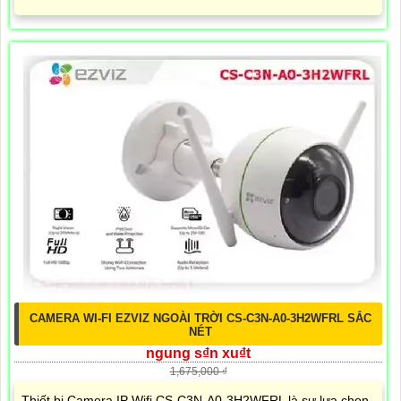
CAMERA WI-FI EZVIZ NGOÀI TRỜI CS-C3N-A0-3H2WFRL SẮC
NÉT
ngung s₫n xu₫t
1,675,000 ₫
Thiết bị Camera IP Wifi CS-C3N-A0-3H2WFRL là sự lựa chọn