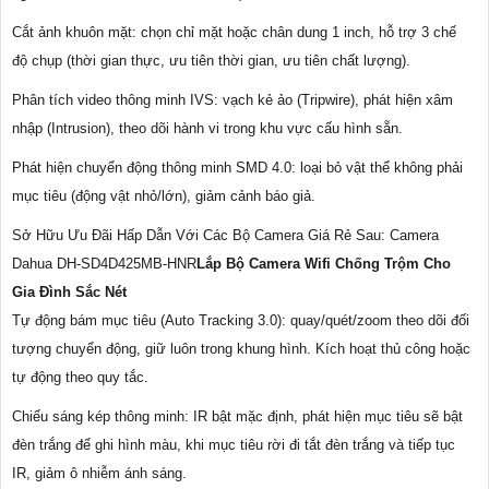
Cắt ảnh khuôn mặt: chọn chỉ mặt hoặc chân dung 1 inch, hỗ trợ 3 chế
độ chụp (thời gian thực, ưu tiên thời gian, ưu tiên chất lượng).
Phân tích video thông minh IVS: vạch kẻ ảo (Tripwire), phát hiện xâm
nhập (Intrusion), theo dõi hành vi trong khu vực cấu hình sẵn.
Phát hiện chuyển động thông minh SMD 4.0: loại bỏ vật thể không phải
mục tiêu (động vật nhỏ/lớn), giảm cảnh báo giả.
Sở Hữu Ưu Đãi Hấp Dẫn Với Các Bộ Camera Giá Rẻ Sau: Camera
Dahua DH-SD4D425MB-HNR
Lắp Bộ Camera Wifi Chống Trộm Cho
Gia Đình Sắc Nét
Tự động bám mục tiêu (Auto Tracking 3.0): quay/quét/zoom theo dõi đối
tượng chuyển động, giữ luôn trong khung hình. Kích hoạt thủ công hoặc
tự động theo quy tắc.
Chiếu sáng kép thông minh: IR bật mặc định, phát hiện mục tiêu sẽ bật
đèn trắng để ghi hình màu, khi mục tiêu rời đi tắt đèn trắng và tiếp tục
IR, giảm ô nhiễm ánh sáng.