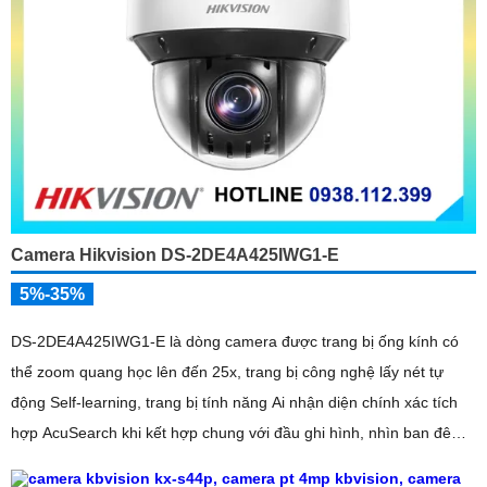
Camera Hikvision DS-2DE4A425IWG1-E
5%-35%
DS-2DE4A425IWG1-E là dòng camera được trang bị ống kính có
thể zoom quang học lên đến 25x, trang bị công nghệ lấy nét tự
động Self-learning, trang bị tính năng Ai nhận diện chính xác tích
hợp AcuSearch khi kết hợp chung với đầu ghi hình, nhìn ban đêm
bằng hồng ngoại 50m