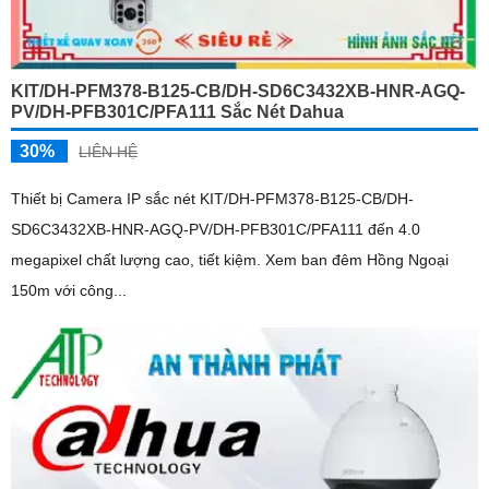
KIT/DH-PFM378-B125-CB/DH-SD6C3432XB-HNR-AGQ-
PV/DH-PFB301C/PFA111 Sắc Nét Dahua
30%
LIÊN HỆ
Thiết bị Camera IP sắc nét KIT/DH-PFM378-B125-CB/DH-
SD6C3432XB-HNR-AGQ-PV/DH-PFB301C/PFA111 đến 4.0
megapixel chất lượng cao, tiết kiệm. Xem ban đêm Hồng Ngoại
150m với công...