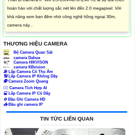
hoàn hảo với chất lượng sắc nét lên đến 2.0 megapixel. Với
khả năng xem ban đêm nhờ công nghệ hồng ngoại 30m,
camera này...
THƯƠNG HIỆU CAMERA
Bộ Camera Quan Sát
camera Dahua
Camera HIKVISON
camera KBvision
️🎤️
Lắp Camera Có Thu Âm
📶
Lắp Camera IP Không Dây
🕵️
Camera Zoom Quang
🧛‍♀️
Camera Tích Hợp AI
💻
Lắp Camera IP Có Dây
⚙️
Đầu Ghi Camera HD
📥
Đầu ghi camera IP
TIN TỨC LIÊN QUAN