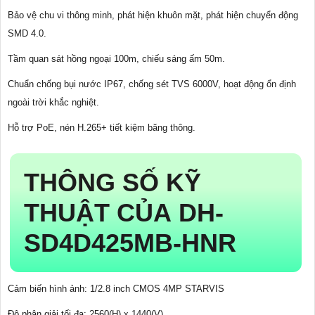
Bảo vệ chu vi thông minh, phát hiện khuôn mặt, phát hiện chuyển động
SMD 4.0.
Tầm quan sát hồng ngoại 100m, chiếu sáng ấm 50m.
Chuẩn chống bụi nước IP67, chống sét TVS 6000V, hoạt động ổn định
ngoài trời khắc nghiệt.
Hỗ trợ PoE, nén H.265+ tiết kiệm băng thông.
THÔNG SỐ KỸ
THUẬT CỦA DH-
SD4D425MB-HNR
Cảm biến hình ảnh: 1/2.8 inch CMOS 4MP STARVIS
Độ phân giải tối đa: 2560(H) x 1440(V)