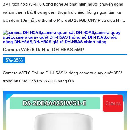
3MP tích hợp Wi-Fi 6 Công nghệ AI phát hiện người chuyển động
và âm thanh bất thường đàm thoại hai chiều, hồng ngoại tầm xa
ban đêm 10m hỗ trợ thẻ nhớ MicroSD 256GB ONVIF và điều khiển
từ xa qua ứng dụng DMSS
Camera WiFi 6 DaHua DH-H5AS 5MP
5%-35%
Camera WiFi 6 DaHua DH-H5AS là dòng camera quay quét 355°
trong nhà 5MP hỗ trợ Wi-Fi 6 băng tần