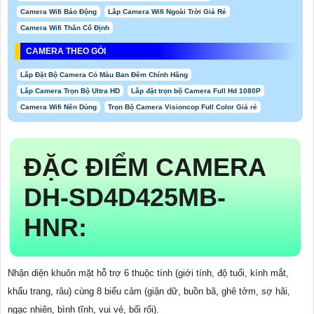
Camera Wifi Báo Động
Lắp Camera Wifi Ngoài Trời Giá Rẻ
Camera Wifi Thân Cố Định
CAMERA THEO GÓI
Lắp Đặt Bộ Camera Có Màu Ban Đêm Chính Hãng
Lắp Camera Trọn Bộ Ultra HD
Lắp đặt trọn bộ Camera Full Hd 1080P
Camera Wifi Nên Dùng
Trọn Bộ Camera Visioncop Full Color Giá rẻ
ĐẶC ĐIỂM CAMERA
DH-SD4D425MB-
HNR:
Nhận diện khuôn mặt hỗ trợ 6 thuộc tính (giới tính, độ tuổi, kính mắt,
khẩu trang, râu) cùng 8 biểu cảm (giận dữ, buồn bã, ghê tởm, sợ hãi,
ngạc nhiên, bình tĩnh, vui vẻ, bối rối).