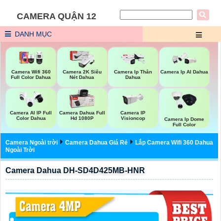
CAMERA QUẬN 12
DANH MỤC
Camera Wifi 360
Camera 2K Siêu
Camera Ip Thân
Camera Ip AI Dahua
Full Color Dahua
Nét Dahua
Dahua
Camera IP
Camera AI IP Full
Camera Dahua Full
Visioncop
Color Dahua
Hd 1080P
Camera Ip Dome
Full Color
Camera Ngoài trời
Camera Dahua Giá Rẻ
Lắp Camera Wifi 360 Dahua
Ngoài Trời
Camera Dahua DH-SD4D425MB-HNR