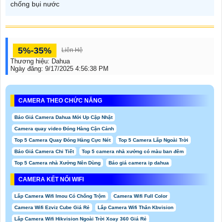
chống bụi nước
5%-35%
Liên Hệ
Thương hiệu:
Dahua
Ngày đăng:
9/17/2025 4:56:38 PM
CAMERA THEO CHỨC NĂNG
Báo Giá Camera Dahua Mới Up Cập Nhật
Camera quay video Đóng Hàng Cận Cảnh
Top 5 Camera Quay Đóng Hàng Cực Nét
Top 5 Camera Lắp Ngoài Trời
Báo Giá Camera Chi Tiết
Top 5 camera nhà xưởng có màu ban đêm
Top 5 Camera nhà Xưởng Nên Dùng
Báo giá camera ip dahua
CAMERA KẾT NỐI WIFI
Lắp Camera Wifi Imou Có Chống Trộm
Camera Wifi Full Color
Camera Wifi Ezviz Cube Giá Rẻ
Lắp Camera Wifi Thân Kbvision
Lắp Camera Wifi Hikvision Ngoài Trời Xoay 360 Giá Rẻ