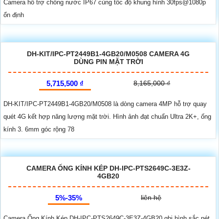
Camera hỗ trợ chống nước IP67 cùng tốc độ khung hình 30fps@1080p
ổn định
DH-KIT/IPC-PT2449B1-4GB20/M0508 CAMERA 4G
DÙNG PIN MẶT TRỜI
5,715,500 ₫
8,165,000 ₫
DH-KIT/IPC-PT2449B1-4GB20/M0508 là dòng camera 4MP hỗ trợ quay
quét 4G kết hợp năng lượng mặt trời. Hình ảnh đạt chuẩn Ultra 2K+, ống
kính 3. 6mm góc rộng 78
CAMERA ỐNG KÍNH KÉP DH-IPC-PTS2649C-3E3Z-
4GB20
5%-35%
liên hệ
Camera Ống Kính Kép DH-IPC-PTS2649C-3E3Z-4GB20 ghi hình sắc nét