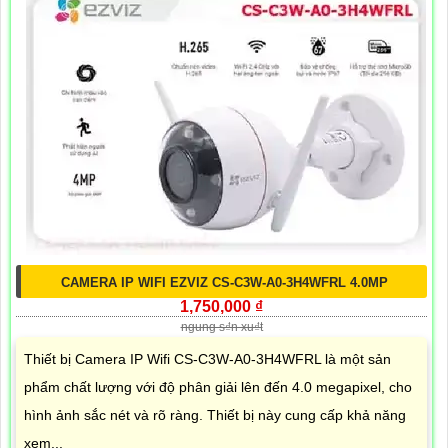
CAMERA IP WIFI EZVIZ CS-C3W-A0-3H4WFRL 4.0MP
1,750,000 ₫
ngung s₫n xu₫t
Thiết bị Camera IP Wifi CS-C3W-A0-3H4WFRL là một sản
phẩm chất lượng với độ phân giải lên đến 4.0 megapixel, cho
hình ảnh sắc nét và rõ ràng. Thiết bị này cung cấp khả năng
xem...