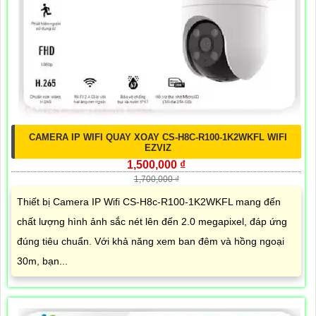
CAMERA IP WIFI QUAY XOAY CS-H8C-R100-1K2WKFL WIFI
EZVIZ
1,500,000 ₫
1,700,000 ₫
Thiết bị Camera IP Wifi CS-H8c-R100-1K2WKFL mang đến
chất lượng hình ảnh sắc nét lên đến 2.0 megapixel, đáp ứng
đúng tiêu chuẩn. Với khả năng xem ban đêm và hồng ngoại
30m, bạn...