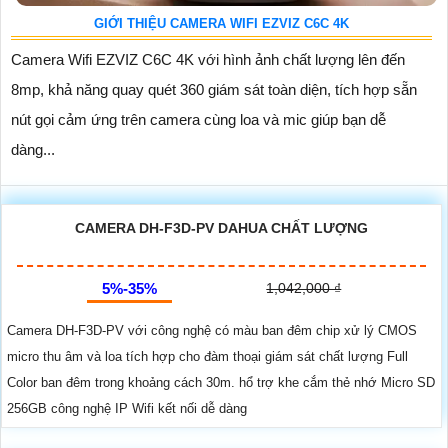
GIỚI THIỆU CAMERA WIFI EZVIZ C6C 4K
Camera Wifi EZVIZ C6C 4K với hình ảnh chất lượng lên đến
8mp, khả năng quay quét 360 giám sát toàn diện, tích hợp sẵn
nút gọi cảm ứng trên camera cùng loa và mic giúp bạn dễ
dàng...
CAMERA DH-F3D-PV DAHUA CHẤT LƯỢNG
5%-35%
1,042,000 ₫
Camera DH-F3D-PV với công nghệ có màu ban đêm chip xử lý CMOS
micro thu âm và loa tích hợp cho đàm thoại giám sát chất lượng Full
Color ban đêm trong khoảng cách 30m. hổ trợ khe cắm thẻ nhớ Micro SD
256GB công nghệ IP Wifi kết nối dễ dàng