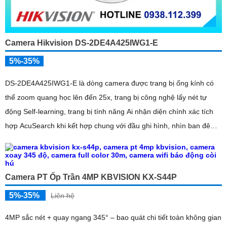
Camera Hikvision DS-2DE4A425IWG1-E
5%-35%
DS-2DE4A425IWG1-E là dòng camera được trang bị ống kính có
thể zoom quang học lên đến 25x, trang bị công nghệ lấy nét tự
động Self-learning, trang bị tính năng Ai nhận diện chính xác tích
hợp AcuSearch khi kết hợp chung với đầu ghi hình, nhìn ban đêm
bằng hồng ngoại 50m
Camera PT Ốp Trần 4MP KBVISION KX-S44P
5%-35%
Liên hệ
4MP sắc nét + quay ngang 345° – bao quát chi tiết toàn không gian