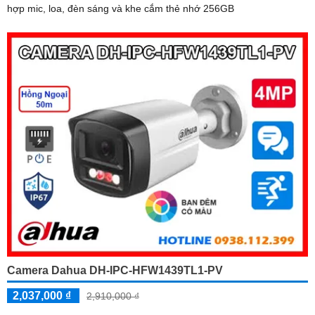
hợp mic, loa, đèn sáng và khe cắm thẻ nhớ 256GB
Camera Dahua DH-IPC-HFW1439TL1-PV
2,037,000 ₫
2,910,000 ₫