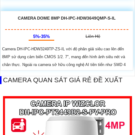
CAMERA DOME 8MP DH-IPC-HDW3649QMP-S-IL
5%-35%
Liên Hệ
Camera DH-IPC-HDW3249TP-ZS-IL với độ phân giải siêu cao lên đến
8MP sử dụng cảm biến CMOS 1/2. 7", mang đến hình ảnh siêu nét và
chân thực. Ngoài ra camera sở hữu công nghệ AI tiên tiến như SMD 4
CAMERA QUAN SÁT GIÁ RẺ ĐỀ XUẤT