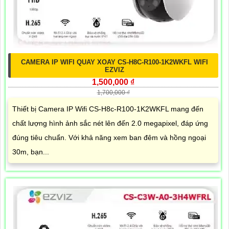
CAMERA IP WIFI QUAY XOAY CS-H8C-R100-1K2WKFL WIFI
EZVIZ
1,500,000 ₫
1,700,000 ₫
Thiết bị Camera IP Wifi CS-H8c-R100-1K2WKFL mang đến
chất lượng hình ảnh sắc nét lên đến 2.0 megapixel, đáp ứng
đúng tiêu chuẩn. Với khả năng xem ban đêm và hồng ngoại
30m, bạn...