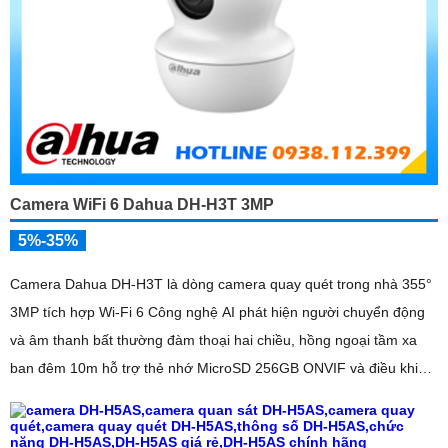
Camera WiFi 6 Dahua DH-H3T 3MP
5%-35%
Camera Dahua DH-H3T là dòng camera quay quét trong nhà 355°
3MP tích hợp Wi-Fi 6 Công nghệ AI phát hiện người chuyển động
và âm thanh bất thường đàm thoại hai chiều, hồng ngoại tầm xa
ban đêm 10m hỗ trợ thẻ nhớ MicroSD 256GB ONVIF và điều khiển
từ xa qua ứng dụng DMSS