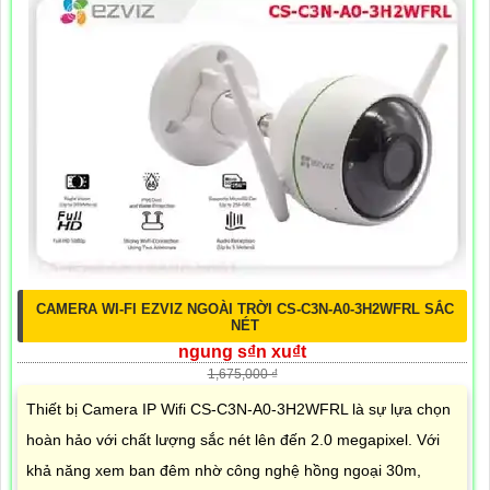
CAMERA WI-FI EZVIZ NGOÀI TRỜI CS-C3N-A0-3H2WFRL SẮC
NÉT
ngung s₫n xu₫t
1,675,000 ₫
Thiết bị Camera IP Wifi CS-C3N-A0-3H2WFRL là sự lựa chọn
hoàn hảo với chất lượng sắc nét lên đến 2.0 megapixel. Với
khả năng xem ban đêm nhờ công nghệ hồng ngoại 30m,