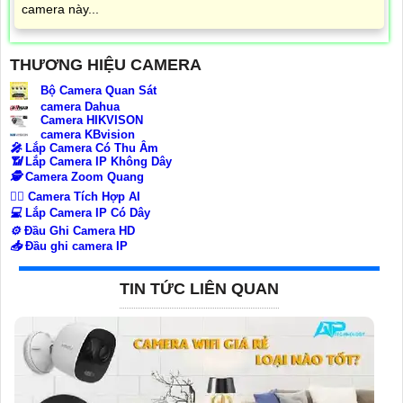
camera này...
THƯƠNG HIỆU CAMERA
Bộ Camera Quan Sát
camera Dahua
Camera HIKVISON
camera KBvision
️🎤️
Lắp Camera Có Thu Âm
📶
Lắp Camera IP Không Dây
🕵️
Camera Zoom Quang
🧛‍♀️
Camera Tích Hợp AI
💻
Lắp Camera IP Có Dây
⚙️
Đầu Ghi Camera HD
📥
Đầu ghi camera IP
TIN TỨC LIÊN QUAN