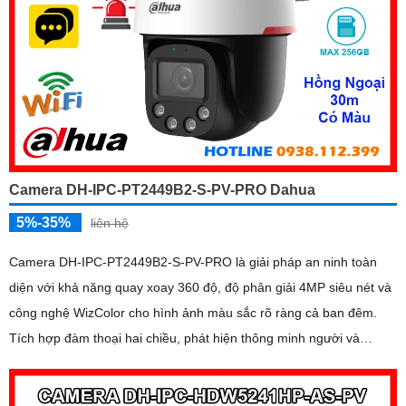
Camera DH-IPC-PT2449B2-S-PV-PRO Dahua
5%-35%
liên hệ
Camera DH-IPC-PT2449B2-S-PV-PRO là giải pháp an ninh toàn
diện với khả năng quay xoay 360 độ, độ phân giải 4MP siêu nét và
công nghệ WizColor cho hình ảnh màu sắc rõ ràng cả ban đêm.
Tích hợp đàm thoại hai chiều, phát hiện thông minh người và
phương tiện, cảnh báo chính xác, hỗ trợ thẻ nhớ lên đến 256GB