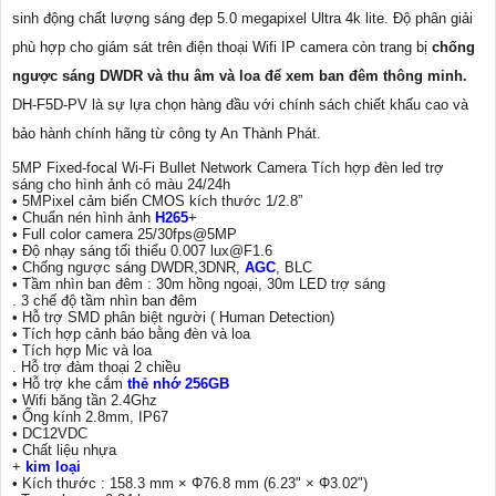
sinh động chất lượng sáng đẹp 5.0 megapixel Ultra 4k lite. Độ phân giải
phù hợp cho giám sát trên điện thoại Wifi IP camera còn trang bị
chống
ngược sáng DWDR và thu âm và loa để xem ban đêm thông minh.
DH-F5D-PV là sự lựa chọn hàng đầu với chính sách chiết khấu cao và
bảo hành chính hãng từ công ty An Thành Phát.
5MP Fixed-focal Wi-Fi Bullet Network Camera Tích hợp đèn led trợ
sáng cho hình ảnh có màu 24/24h
• 5MPixel cảm biến CMOS kích thước 1/2.8”
• Chuẩn nén hình ảnh
H265
+
• Full color camera 25/30fps@5MP
• Độ nhạy sáng tối thiểu 0.007 lux@F1.6
• Chống ngược sáng DWDR,3DNR,
AGC
, BLC
• Tầm nhìn ban đêm : 30m hồng ngoại, 30m LED trợ sáng
. 3 chế độ tầm nhìn ban đêm
• Hỗ trợ SMD phân biệt người ( Human Detection)
• Tích hợp cảnh báo bằng đèn và loa
• Tích hợp Mic và loa
. Hỗ trợ đàm thoại 2 chiều
• Hỗ trợ khe cắm
thẻ nhớ 256GB
• Wifi băng tần 2.4Ghz
• Ống kính 2.8mm, IP67
• DC12VDC
• Chất liệu nhựa
+
kim loại
• Kích thước : 158.3 mm × Φ76.8 mm (6.23" × Φ3.02")