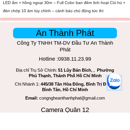
LED ấm + hồng ngoại 30m – Full Color ban đêm linh hoạt Còi hú +
đèn chớp 10 âm tùy chỉnh – cảnh báo chủ động tức thì
An Thành Phát
Công Ty TNHH TM-DV Đầu Tư An Thành
Phát
Hotline :0938.11.23.99
Địa chỉ Trụ Sở Chính:
51 Lũy Bán Bích, , Phường
Phú Thạnh, Thành Phố Hồ Chí Minh
Chi Nhánh 1:
445/38 Tân Hòa Đông, Bình Trị Đông,
Bình Tân, Hồ Chí Minh
Email:
congngheanthanhphat@gmail.com
Camera Quân 12
An Thành Phát là đội ngũ đứng đầu trong việc lắp đặt