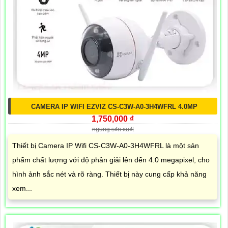
CAMERA IP WIFI EZVIZ CS-C3W-A0-3H4WFRL 4.0MP
1,750,000 ₫
ngung s₫n xu₫t
Thiết bị Camera IP Wifi CS-C3W-A0-3H4WFRL là một sản
phẩm chất lượng với độ phân giải lên đến 4.0 megapixel, cho
hình ảnh sắc nét và rõ ràng. Thiết bị này cung cấp khả năng
xem...