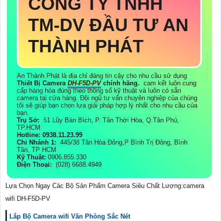
CÔNG TY TNHH
TM-DV ĐẦU TƯ AN
THÀNH PHÁT
An Thành Phát là địa chỉ đáng tin cậy cho nhu cầu sử dụng
Thiết Bị Camera
DH-F5D-PV
chính hãng.
cam kết luôn cung
cấp hàng hóa đúng theo thông số kỹ thuật và luôn có sẵn
camera tại cửa hàng. Đội ngũ tư vấn chuyên nghiệp của chúng
tôi sẽ giúp bạn chọn lựa giải pháp hợp lý nhất cho nhu cầu của
bạn.
Trụ Sở:
51 Lũy Bán Bích, P. Tân Thới Hòa, Q.Tân Phú,
TP.HCM
Hotline: 0938.11.23.99
Chi Nhánh 1:
445/38 Tân Hòa Đông,P Bình Trị Đông, Bình
Tân, TP HCM
Kỹ Thuật:
0906.855.330
Điện Thoại:
(028) 6688.4949
Lựa Chọn Ngay Các Bộ Sản Phẩm Camera Siêu Chất Lượng:camera
wifi DH-F5D-PV
Lắp Bộ Camera wifi Văn Phòng Sắc Nét