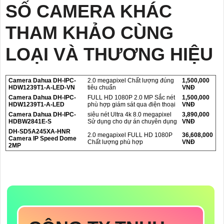
SỐ CAMERA KHÁC
THAM KHẢO CÙNG
LOẠI VÀ THƯƠNG HIỆU
Camera Dahua DH-IPC-
2.0 megapixel Chất lượng đúng
1,500,000
HDW1239T1-A-LED-VN
tiêu chuẩn
VNĐ
Camera Dahua DH-IPC-
FULL HD 1080P 2.0 MP Sắc nét
1,500,000
HDW1239T1-A-LED
phù hợp giám sát qua điện thoại
VNĐ
Camera Dahua DH-IPC-
siêu nét Ultra 4k 8.0 megapixel
3,890,000
HDBW2841E-S
Sử dụng cho dự án chuyên dụng
VNĐ
DH-SD5A245XA-HNR
2.0 megapixel FULL HD 1080P
36,608,000
Camera IP Speed Dome
Chất lượng phù hợp
VNĐ
2MP