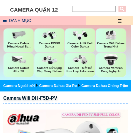
CAMERA QUẬN 12
DANH MỤC
Camera Wifi Dahua
Camera Dahua
Camera DWDR
Camera AI IP Full
Trong Nhà
Hồng Ngoại Ban
Dahua
Color Dahua
Đêm
Camera Dahua
Camera Sử Dụng
Camera Thiết Kế
Camera Vantech
Ultra 2K
Chip Sony Dahua
Kim Loại Hikvision
Công Nghệ Ai
Camera Ngoài trời
Camera Dahua Giá Rẻ
Camera Dahua Chống Trộm
Camera Wifi DH-F5D-PV