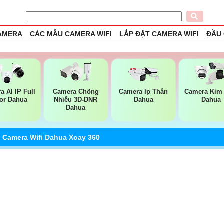
CAMERA
CÁC MẪU CAMERA WIFI
LẮP ĐẶT CAMERA WIFI
ĐẦU
a AI IP Full
Camera Chống
Camera Ip Thân
Camera Kim 
or Dahua
Nhiễu 3D-DNR
Dahua
Dahua
Dahua
 Camera Wifi Dahua Xoay 360
a Chất Lượng
Camera DH-F3D-PV với công nghệ có màu ban đêm chip xử lý
CMOS micro thu âm và loa tích hợp cho đàm thoại giám sát
chất lượng Full Color ban đêm trong khoảng cách 30m. hổ trợ