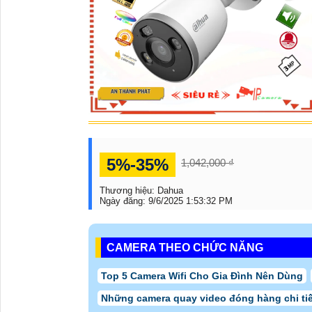
Camera IP Dahua DH-SD2C400NA-B-PV-
3,765,00
PRO Xoay 360
VNĐ
Camera Dahua DH-IPC-HDW1230T-A-S5
1,337,00
2.0MP
VNĐ
CÔNG TY TNHH 
THÀNH PHÁT
An Thành Phát phân phối Camera DH-F3D-PV thiết 
Camera chính hãng bảo hành 24 tháng. Để
tự tin
an
Trụ Sở:
51 Lũy Bán Bích, P. Tân Thới Hòa, Q.T
Hotline: 0938.11.23.99
Chi Nhánh 1:
445/38 Tân Hòa Đông,P Bình Trị Đ
Kỹ Thuật:
0906.855.330
Điện Thoại:
(028) 6688.4949
Thông Tin: