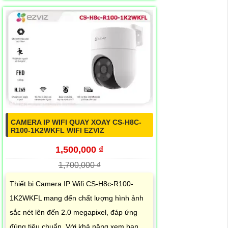
CAMERA IP WIFI QUAY XOAY CS-H8C-
R100-1K2WKFL WIFI EZVIZ
1,500,000 ₫
1,700,000 ₫
Thiết bị Camera IP Wifi CS-H8c-R100-
1K2WKFL mang đến chất lượng hình ảnh
sắc nét lên đến 2.0 megapixel, đáp ứng
đúng tiêu chuẩn. Với khả năng xem ban