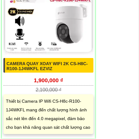
CAMERA QUAY XOAY WIFI 2K CS-H8C-
R100-1J4WKFL EZVIZ
1,900,000 ₫
2,100,000 ₫
Thiết bị Camera IP Wifi CS-H8c-R100-
1J4WKFL mang đến chất lượng hình ảnh
sắc nét lên đến 4.0 megapixel, đảm bảo
cho bạn khả năng quan sát chất lượng cao