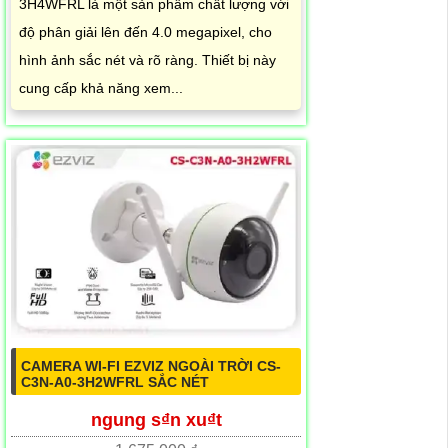
3H4WFRL là một sản phẩm chất lượng với
độ phân giải lên đến 4.0 megapixel, cho
hình ảnh sắc nét và rõ ràng. Thiết bị này
cung cấp khả năng xem...
CAMERA WI-FI EZVIZ NGOÀI TRỜI CS-
C3N-A0-3H2WFRL SẮC NÉT
ngung s₫n xu₫t