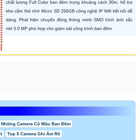
0
Ultra 2k 4.0 MP Hình ảnh rõ hơn khi xem trên ti vi lớn Full Color 40m
0
FULL HD 1080P 2.0 megapixel Vừa đủ sử dụng cho công trình dân
dụng Hồng Ngoại 30m
TM-DV ĐẦU TƯ AN
kế chuyên nghiệp chất lượng cao với khả năng quan sát ban đêm.
 ninh hiệu quả hãy đến An Thành Phát để mua camera.
ân Phú, TP.HCM
ông, Bình Tân, TP HCM