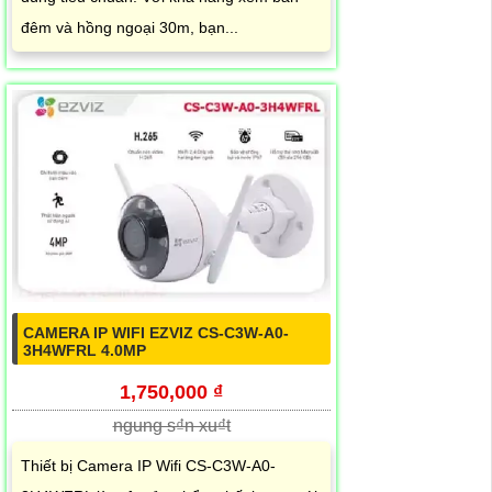
đêm và hồng ngoại 30m, bạn...
CAMERA IP WIFI EZVIZ CS-C3W-A0-
3H4WFRL 4.0MP
1,750,000 ₫
ngung s₫n xu₫t
Thiết bị Camera IP Wifi CS-C3W-A0-