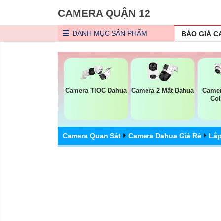
CAMERA QUẬN 12
DANH MỤC
SẢN PHẨM
BÁO GIÁ 
Camera TIOC Dahua
Camera 2 Mắt Dahua
Camer
Col
Camera Quan Sát
Camera Dahua Giá Rẻ
Lắp
Camera DH-F3D-PV Dahu