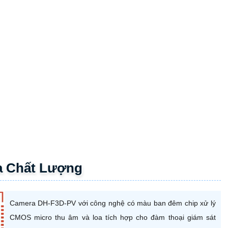
VIỆT CỦADH-F3D-PV
ài trời với thân kim loại
chống ngược sáng DWDR
phù hợp lắp trong
6GB
hỗ trợ hình ảnh thiếu sáng có màu ban đêm và khả năng phát hiện
nh vùng khi xâm nhập. Sử dụng nguồn 12V cho hình ảnh sắc nét cả ngày
inh tế trang bị chức năng phân biệt người và động vật thu âm và loa tích
NG CAMERA KHÁC CÓ
 CÙNG LOẠI VÀ
0
2.0 megapixel Hình ảnh sắc nét giá rẻ Hồng Ngoại 30m