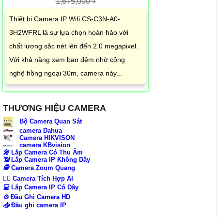
1,675,000 ₫
Thiết bị Camera IP Wifi CS-C3N-A0-
3H2WFRL là sự lựa chọn hoàn hảo với
chất lượng sắc nét lên đến 2.0 megapixel.
Với khả năng xem ban đêm nhờ công
nghệ hồng ngoại 30m, camera này...
THƯƠNG HIỆU CAMERA
Bộ Camera Quan Sát
camera Dahua
Camera HIKVISON
camera KBvision
️🎤️
Lắp Camera Có Thu Âm
📶
Lắp Camera IP Không Dây
🕵️
Camera Zoom Quang
🧛‍♀️
Camera Tích Hợp AI
💻
Lắp Camera IP Có Dây
⚙️
Đầu Ghi Camera HD
📥
Đầu ghi camera IP