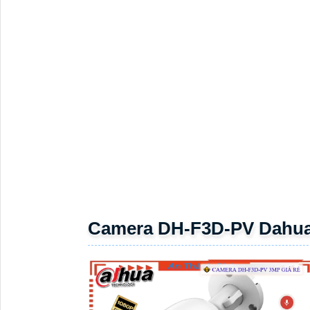
• DC12VDC
• Chất liệu nhựa
+ kim loại
• Kích thước : 158.3 mm × Φ76.8 mm (6.23" × Φ3.02")
. Trọng lượng 0.34 kg
CHỨC NĂNG ƯU 
Camera DH-F3D-PV độ nét 3.0 MP không dây
lắp ngo
nhà.
Camera trang bị khe cắm thẻ nhớ Micro SD 25
chuyển động thông minh. Chế độ riêng tư khu vực kha
và đêm. Công nghệ giám sát Full Color 30m chống bụi t
hợp.
GIỚI THIỆU NHỮ
CHẤT LƯỢNG TỐT
THƯƠNG HIỆU
Camera IP Dome Dahua DH-IPC-T1E29-A-
1,370,00
IL 2MP
VNĐ