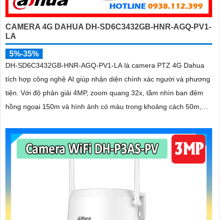
CAMERA 4G DAHUA DH-SD6C3432GB-HNR-AGQ-PV1-
LA
5%-35%
DH-SD6C3432GB-HNR-AGQ-PV1-LA là camera PTZ 4G Dahua
tích hợp công nghệ AI giúp nhận diện chính xác người và phương
tiện. Với độ phân giải 4MP, zoom quang 32x, tầm nhìn ban đêm
hồng ngoại 150m và hình ảnh có màu trong khoảng cách 50m,
camera đảm bảo quan sát rõ nét 24/7