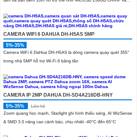
điều khiển từ xa qua ứng dụng DMSS
CAMERA WIFI 6 DAHUA DH-H5AS 5MP
5%-35%
Camera WiFi 6 DaHua DH-H5AS là dòng camera quay quét 355°
trong nhà 5MP hỗ trợ Wi-Fi 6 băng tần
CAMERA IP 2MP DAHUA DH-SD4A216DB-HNY
5%-35%
Liên hệ
Zoom quang học mạnh, Starlight ghi hình thiếu sáng, AI WizSense
& SMD 3.0 nâng cao cảnh báo, chịu nhiệt -40°C đến 65°C