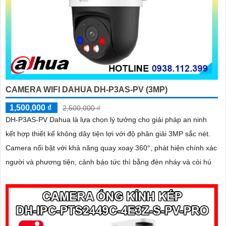
CAMERA WIFI DAHUA DH-P3AS-PV (3MP)
1,500,000 ₫
2,500,000 ₫
DH-P3AS-PV Dahua là lựa chọn lý tưởng cho giải pháp an ninh
kết hợp thiết kế không dây tiện lợi với độ phân giải 3MP sắc nét.
Camera nổi bật với khả năng quay xoay 360°, phát hiện chính xác
người và phương tiện, cảnh báo tức thì bằng đèn nháy và còi hú