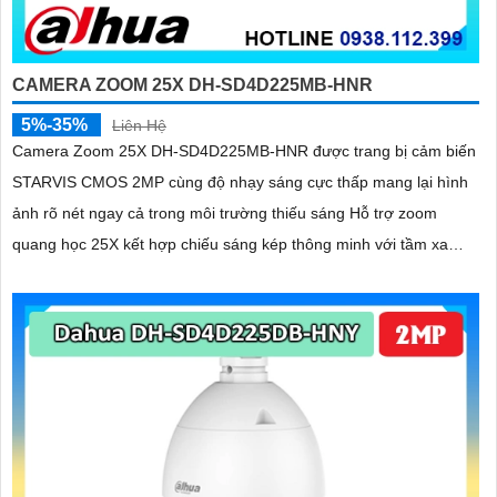
CAMERA ZOOM 25X DH-SD4D225MB-HNR
5%-35%
Liên Hệ
Camera Zoom 25X DH-SD4D225MB-HNR được trang bị cảm biến
STARVIS CMOS 2MP cùng độ nhạy sáng cực thấp mang lại hình
ảnh rõ nét ngay cả trong môi trường thiếu sáng Hỗ trợ zoom
quang học 25X kết hợp chiếu sáng kép thông minh với tầm xa
hồng ngoại 100m và LED ấm 50m Tính năng quay quét linh hoạt
cùng chuẩn chống nước IP67 giúp quan sát ổn định ngoài trời