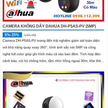
CAMERA KHÔNG DÂY DAHUA DH-P5AS-PV (5MP)
5%-35%
Liên Hệ
Camera DH-P5AS-PV mang đến trải nghiệm giám sát toàn diện
với khả năng quay xoay 360°, hình ảnh sắc nét 5MP và công
nghệ full color giúp ghi hình màu cả vào ban đêm. Tích hợp đèn
cảnh báo, còi hú chống trộm, tầm nhìn hồng ngoại 30m, khe thẻ
nhớ đến 256GB cùng chuẩn chống nước IP66 camera hoạt động
ổn định trong mọi điều kiện