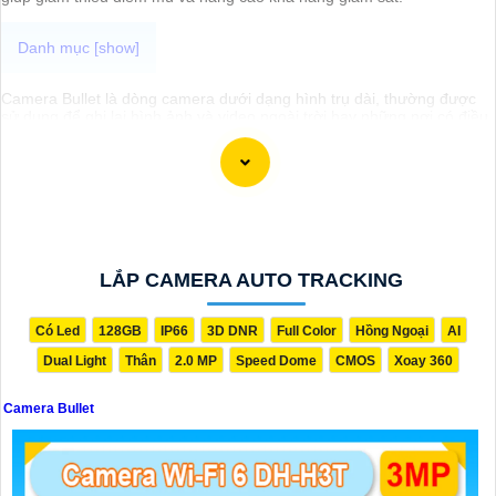
Camera Bullet là dòng camera dưới dạng hình trụ dài, thường được
sử dụng để ghi lại hình ảnh và video ngoài trời hay những nơi có điều
kiện thời tiết khắc nghiệt. Camera Bullet thường có khả năng quay
đêm, chống nước, chống bụi, và có chất lượng hình ảnh sắc nét đem
đến giải pháp hiệu quả để bảo vệ an ninh cho gia đình và doanh
nghiệp.
LẮP CAMERA AUTO TRACKING
Có Led
128GB
IP66
3D DNR
Full Color
Hồng Ngoại
AI
Dual Light
Thân
2.0 MP
Speed Dome
CMOS
Xoay 360
Camera Bullet