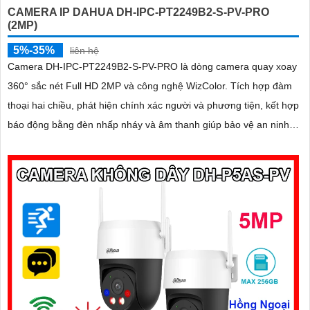
CAMERA IP DAHUA DH-IPC-PT2249B2-S-PV-PRO
(2MP)
5%-35%
liên hệ
Camera DH-IPC-PT2249B2-S-PV-PRO là dòng camera quay xoay
360° sắc nét Full HD 2MP và công nghệ WizColor. Tích hợp đàm
thoại hai chiều, phát hiện chính xác người và phương tiện, kết hợp
báo động bằng đèn nhấp nháy và âm thanh giúp bảo vệ an ninh
chủ động và hiệu quả