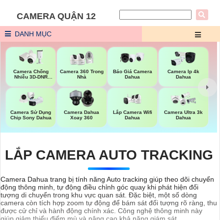
CAMERA QUẬN 12
DANH MỤC
Báo Giá Camera
Camera Chống
Camera 360 Trong
Camera Ip 4k
Dahua
Nhiễu 3D-DNR
Nhà
Dahua
Dahua
Lắp Camera Wifi
Camera Sử Dụng
Camera Dahua
Camera Ultra 3k
Dahua
Chip Sony Dahua
Xoay 360
Dahua
LẮP CAMERA AUTO TRACKING
Camera Dahua trang bị tính năng Auto tracking giúp theo dõi chuyển
động thông minh, tự động điều chỉnh góc quay khi phát hiện đối
tượng di chuyển trong khu vực quan sát. Đặc biệt, một số dòng
camera còn tích hợp zoom tự động để bám sát đối tượng rõ ràng, thu
được cử chỉ và hành động chính xác. Công nghệ thông minh này
giúp giảm thiểu điểm mù và nâng cao khả năng giám sát.