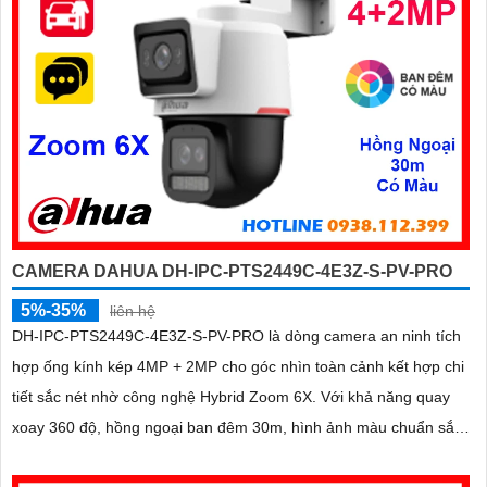
CAMERA DAHUA DH-IPC-PTS2449C-4E3Z-S-PV-PRO
5%-35%
liên hệ
DH-IPC-PTS2449C-4E3Z-S-PV-PRO là dòng camera an ninh tích
hợp ống kính kép 4MP + 2MP cho góc nhìn toàn cảnh kết hợp chi
tiết sắc nét nhờ công nghệ Hybrid Zoom 6X. Với khả năng quay
xoay 360 độ, hồng ngoại ban đêm 30m, hình ảnh màu chuẩn sắc
nhờ WizColor và tính năng đàm thoại hai chiều mang đến trải