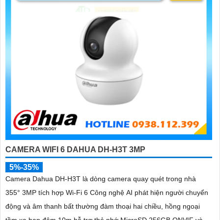
'
CAMERA WIFI 6 DAHUA DH-H3T 3MP
5%-35%
Camera Dahua DH-H3T là dòng camera quay quét trong nhà
355° 3MP tích hợp Wi-Fi 6 Công nghệ AI phát hiện người chuyển
động và âm thanh bất thường đàm thoại hai chiều, hồng ngoại
tầm xa ban đêm 10m hỗ trợ thẻ nhớ MicroSD 256GB ONVIF và