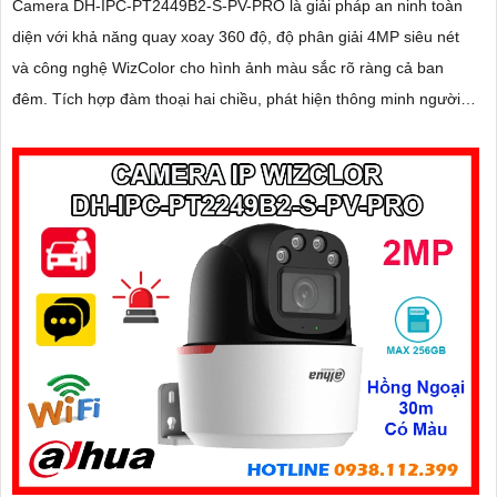
Camera DH-IPC-PT2449B2-S-PV-PRO là giải pháp an ninh toàn
diện với khả năng quay xoay 360 độ, độ phân giải 4MP siêu nét
và công nghệ WizColor cho hình ảnh màu sắc rõ ràng cả ban
đêm. Tích hợp đàm thoại hai chiều, phát hiện thông minh người
và phương tiện, cảnh báo chính xác, hỗ trợ thẻ nhớ lên đến
256GB