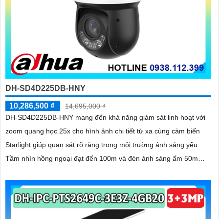
DH-SD4D225DB-HNY
10,286,500 ₫
14,695,000 ₫
DH-SD4D225DB-HNY mang đến khả năng giám sát linh hoạt với
zoom quang học 25x cho hình ảnh chi tiết từ xa cùng cảm biến
Starlight giúp quan sát rõ ràng trong môi trường ánh sáng yếu
Tầm nhìn hồng ngoại đạt đến 100m và đèn ánh sáng ấm 50m
giúp hình ảnh ban đêm luôn sắc nét Camera hỗ trợ chống nước
IP67 cùng tốc độ khung hình 30fps@1080p ổn định