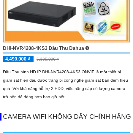
DHI-NVR4208-4KS3 Đầu Thu Dahua ❂
4,490,000 ₫
6,385,000 ₫
Đầu Thu hình HD IP DHI-NVR4208-4KS3 ONVIF là một thiết bị
giám sát hiện đại, được trang bị công nghệ giám sát ban đêm hiệu
quả. Với khả năng hỗ trợ 2 HDD, việc nâng cấp số lượng camera
trở nên dễ dàng hơn bao giờ hết
CAMERA WIFI KHÔNG DÂY CHÍNH HÃNG