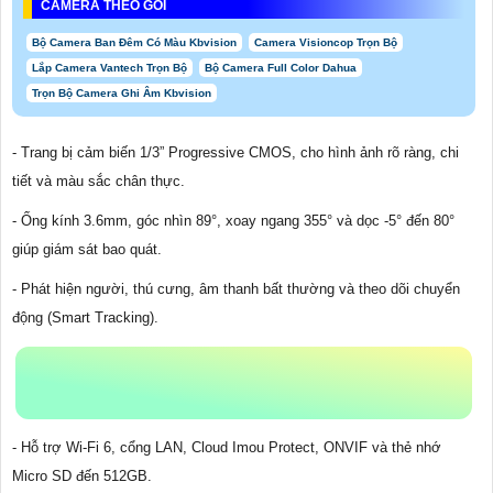
CAMERA THEO GÓI
Bộ Camera Ban Đêm Có Màu Kbvision
Camera Visioncop Trọn Bộ
Lắp Camera Vantech Trọn Bộ
Bộ Camera Full Color Dahua
Trọn Bộ Camera Ghi Âm Kbvision
- Trang bị cảm biến 1/3” Progressive CMOS, cho hình ảnh rõ ràng, chi
tiết và màu sắc chân thực.
- Ống kính 3.6mm, góc nhìn 89°, xoay ngang 355° và dọc -5° đến 80°
giúp giám sát bao quát.
- Phát hiện người, thú cưng, âm thanh bất thường và theo dõi chuyển
động (Smart Tracking).
- Hỗ trợ Wi-Fi 6, cổng LAN, Cloud Imou Protect, ONVIF và thẻ nhớ
Micro SD đến 512GB.