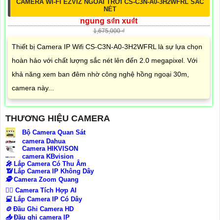
CAMERA WI-FI EZVIZ NGOÀI TRỜI CS-C3N-A0-3H2WFRL SẮC
NÉT
ngung s₫n xu₫t
1,675,000 ₫
Thiết bị Camera IP Wifi CS-C3N-A0-3H2WFRL là sự lựa chọn
hoàn hảo với chất lượng sắc nét lên đến 2.0 megapixel. Với
khả năng xem ban đêm nhờ công nghệ hồng ngoại 30m,
camera này...
THƯƠNG HIỆU CAMERA
Bộ Camera Quan Sát
camera Dahua
Camera HIKVISON
camera KBvision
️🎤️
Lắp Camera Có Thu Âm
📶
Lắp Camera IP Không Dây
🕵️
Camera Zoom Quang
🧛‍♀️
Camera Tích Hợp AI
💻
Lắp Camera IP Có Dây
⚙️
Đầu Ghi Camera HD
📥
Đầu ghi camera IP