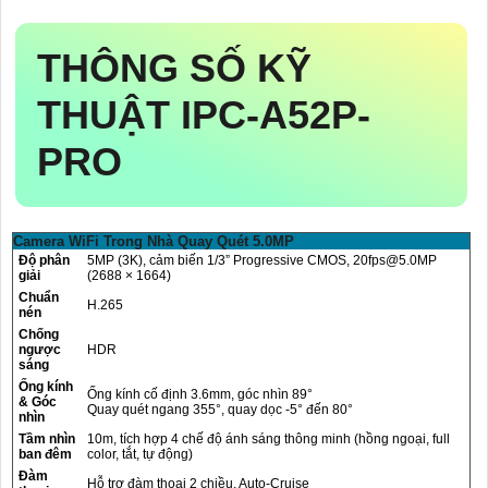
THÔNG SỐ KỸ
THUẬT IPC-A52P-
PRO
Camera WiFi Trong Nhà Quay Quét 5.0MP
Độ phân
5MP (3K), cảm biến 1/3” Progressive CMOS, 20fps@5.0MP
giải
(2688 × 1664)
Chuẩn
H.265
nén
Chống
ngược
HDR
sáng
Ống kính
Ống kính cố định 3.6mm, góc nhìn 89°
& Góc
Quay quét ngang 355°, quay dọc -5° đến 80°
nhìn
Tầm nhìn
10m, tích hợp 4 chế độ ánh sáng thông minh (hồng ngoại, full
ban đêm
color, tắt, tự động)
Đàm
Hỗ trợ đàm thoại 2 chiều, Auto-Cruise