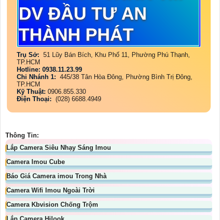
DV ĐẦU TƯ AN
THÀNH PHÁT
Trụ Sở:
51 Lũy Bán Bích, Khu Phố 11, Phường Phú Thạnh,
TP.HCM
Hotline: 0938.11.23.99
Chi Nhánh 1:
445/38 Tân Hòa Đông, Phường Bình Trị Đông,
TP.HCM
Kỹ Thuật:
0906.855.330
Điện Thoại:
(028) 6688.4949
Thông Tin:
Lắp Camera Siêu Nhạy Sáng Imou
Camera Imou Cube
Báo Giá Camera imou Trong Nhà
Camera Wifi Imou Ngoài Trời
Camera Kbvision Chống Trộm
Lắp Camera Hilook