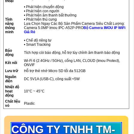
thoại
• Phát hiện chuyển động
• Phát hiện con người
• Phát hiện âm thanh bất thường
Tính
• Phát hiện thú cưng
năng
Lựa Chọn Ngay Các Bộ Sản Phẩm Camera Siêu Chất Lượng:
thông
Camera 5.0MP Imou IPC-A52P-PRO
Bộ Camera IMOU IP WiFi
minh
Giá Rẻ
• Chế độ riêng tư
• Smart Tracking
Báo
Tích hợp còi báo động, hỗ trợ tùy chỉnh âm thanh báo động
động
Wi-Fi 6 (2.4GHz / 5GHz), cổng LAN, CLOUD (Imou Protect),
Kết nối
ONVIF
Lưu trữ
Hỗ trợ thẻ nhớ Micro SD tối đa 512GB
Nguồn
DC 5V1A (USB-C), công suất <5W
điện
Nhiệt độ
hoạt
10°C ~ 45°C
động
Chất liệu
Plastic
vỏ
CÔNG TY TNHH TM-