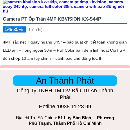
Camera PT Ốp Trần 4MP KBVISION KX-S44P
5%-35%
Liên hệ
4MP sắc nét + quay ngang 345° – bao quát chi tiết toàn không gian
LED ấm + hồng ngoại 30m – Full Color ban đêm linh hoạt Còi hú +
đèn chớp 10 âm tùy chỉnh – cảnh báo chủ động tức thì
An Thành Phát
Công Ty TNHH TM-DV Đầu Tư An Thành
Phát
Hotline :0938.11.23.99
Địa chỉ Trụ Sở Chính:
51 Lũy Bán Bích, , Phường
Phú Thạnh, Thành Phố Hồ Chí Minh