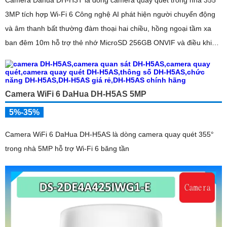
3MP tích hợp Wi-Fi 6 Công nghệ AI phát hiện người chuyển động
và âm thanh bất thường đàm thoại hai chiều, hồng ngoại tầm xa
ban đêm 10m hỗ trợ thẻ nhớ MicroSD 256GB ONVIF và điều khiển
từ xa qua ứng dụng DMSS
Camera WiFi 6 DaHua DH-H5AS 5MP
5%-35%
Camera WiFi 6 DaHua DH-H5AS là dòng camera quay quét 355°
trong nhà 5MP hỗ trợ Wi-Fi 6 băng tần