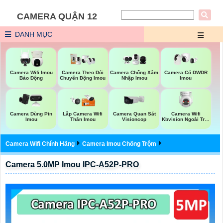
CAMERA QUẬN 12
DANH MỤC
Camera Wifi Imou
Camera Theo Dỏi
Camera Chống Xâm
Camera Có DWDR
Báo Động
Chuyển Động Imou
Nhập Imou
Imou
Camera Quan Sát
Camera Wifi
Camera Dùng Pin
Lắp Camera Wifi
Visioncop
Kbvision Ngoài Trời
Imou
Thân Imou
360
Camera Wifi Chính Hãng
Camera Imou Chống Trộm
Camera 5.0MP Imou IPC-A52P-PRO