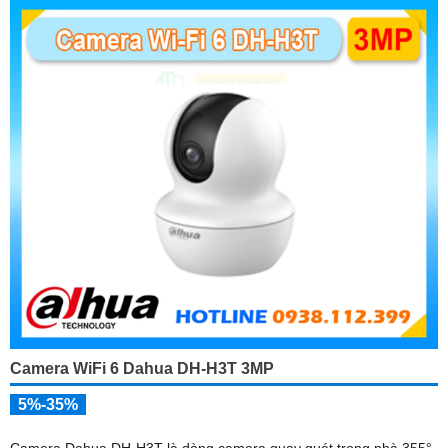
Camera WiFi 6 Dahua DH-H3T 3MP
5%-35%
Camera Dahua DH-H3T là dòng camera quay quét trong nhà 355°