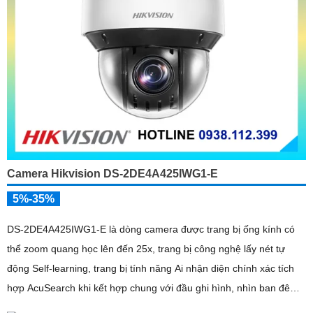
Camera Hikvision DS-2DE4A425IWG1-E
5%-35%
DS-2DE4A425IWG1-E là dòng camera được trang bị ống kính có
thể zoom quang học lên đến 25x, trang bị công nghệ lấy nét tự
động Self-learning, trang bị tính năng Ai nhận diện chính xác tích
hợp AcuSearch khi kết hợp chung với đầu ghi hình, nhìn ban đêm
bằng hồng ngoại 50m