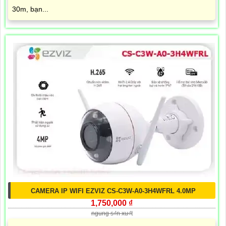
30m, bạn...
CAMERA IP WIFI EZVIZ CS-C3W-A0-3H4WFRL 4.0MP
1,750,000 ₫
ngung s₫n xu₫t