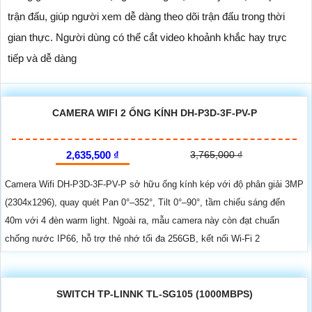
trận đấu, giúp người xem dễ dàng theo dõi trận đấu trong thời
gian thực. Người dùng có thể cắt video khoảnh khắc hay trực
tiếp và dễ dàng
CAMERA WIFI 2 ỐNG KÍNH DH-P3D-3F-PV-P
2,635,500 ₫
3,765,000 ₫
Camera Wifi DH-P3D-3F-PV-P sở hữu ống kính kép với độ phân giải 3MP
(2304x1296), quay quét Pan 0°–352°, Tilt 0°–90°, tầm chiếu sáng đến
40m với 4 đèn warm light. Ngoài ra, mẫu camera này còn đạt chuẩn
chống nước IP66, hỗ trợ thẻ nhớ tối đa 256GB, kết nối Wi-Fi 2
SWITCH TP-LINNK TL-SG105 (1000MBPS)