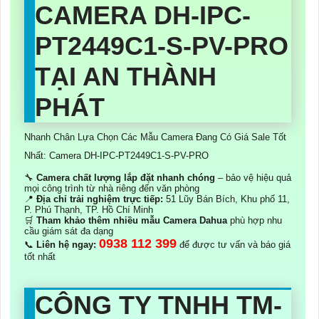
CAMERA DH-IPC-
PT2449C1-S-PV-PRO
TẠI AN THÀNH
PHÁT
Nhanh Chân Lựa Chọn Các Mẫu Camera Đang Có Giá Sale Tốt
Nhất: Camera DH-IPC-PT2449C1-S-PV-PRO
🔧
Camera chất lượng lắp đặt nhanh chóng
– bảo vệ hiệu quả
mọi công trình từ nhà riêng đến văn phòng
📍
Địa chỉ trải nghiệm trực tiếp:
51 Lũy Bán Bích, Khu phố 11,
P. Phú Thạnh, TP. Hồ Chí Minh
🛒
Tham khảo thêm nhiều mẫu Camera Dahua
phù hợp nhu
cầu giám sát đa dạng
0938 112 399
📞
Liên hệ ngay:
để được tư vấn và báo giá
tốt nhất
CÔNG TY TNHH TM-