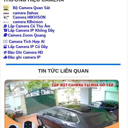
Bộ Camera Quan Sát
camera Dahua
Camera HIKVISON
camera KBvision
️🎤️
Lắp Camera Có Thu Âm
📶
Lắp Camera IP Không Dây
🕵️
Camera Zoom Quang
🧛‍♀️
Camera Tích Hợp AI
💻
Lắp Camera IP Có Dây
⚙️
Đầu Ghi Camera HD
📥
Đầu ghi camera IP
TIN TỨC LIÊN QUAN