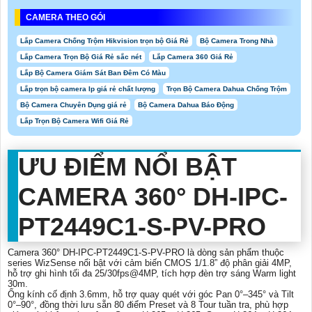
CAMERA THEO GÓI
Lắp Camera Chống Trộm Hikvision trọn bộ Giá Rẻ
Bộ Camera Trong Nhà
Lắp Camera Trọn Bộ Giá Rẻ sắc nét
Lắp Camera 360 Giá Rẻ
Lắp Bộ Camera Giám Sát Ban Đêm Có Màu
Lắp trọn bộ camera Ip giá rẻ chất lượng
Trọn Bộ Camera Dahua Chống Trộm
Bộ Camera Chuyên Dụng giá rẻ
Bộ Camera Dahua Báo Động
Lắp Trọn Bộ Camera Wifi Giá Rẻ
ƯU ĐIỂM NỔI BẬT
CAMERA 360° DH-IPC-
PT2449C1-S-PV-PRO
Camera 360° DH-IPC-PT2449C1-S-PV-PRO là dòng sản phẩm thuộc
series WizSense nổi bật với cảm biến CMOS 1/1.8” độ phân giải 4MP,
hỗ trợ ghi hình tối đa 25/30fps@4MP, tích hợp đèn trợ sáng Warm light
30m.
Ống kính cố định 3.6mm, hỗ trợ quay quét với góc Pan 0°–345° và Tilt
0°–90°, đồng thời lưu sẵn 80 điểm Preset và 8 Tour tuần tra, phù hợp