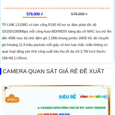
579,000 ₫
579,000 ₫
TP-LINK LS108G có tám cổng RJ45 hỗ trợ tự đàm phán tốc độ
10/100/1000Mbps mỗi cổng Auto-MDI/MDIX bảng địa chỉ MAC lưu trữ lên
đến 4096 mục bộ nhớ đệm gói 1,5Mb khung jumbo 16KB tốc độ chuyển
gói khoảng 11,9 triệu packets mỗi giây vỏ kim loại chắc chắn không có
quạt hoạt động yên tĩnh công suất tiêu thụ tối đa chỉ 3,7W kích thước
158×99,1×25mm.
CAMERA QUAN SÁT GIÁ RẺ ĐỀ XUẤT