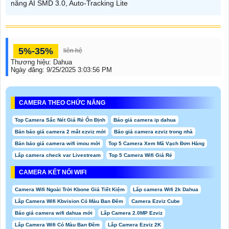
năng AI SMD 3.0, Auto-Tracking Lite
5%-35%
liên hệ
Thương hiệu:
Dahua
Ngày đăng:
9/25/2025 3:03:56 PM
CAMERA THEO CHỨC NĂNG
Top Camera Sắc Nét Giá Rẻ Ổn Định
Báo giá camera ip dahua
Bản báo giá camera 2 mắt ezviz mới
Báo giá camera ezviz trong nhà
Bản báo giá camera wifi imou mới
Top 5 Camera Xem Mã Vạch Đơn Hàng
Lắp camera check var Livestream
Top 5 Camera Wifi Giá Rẻ
CAMERA KẾT NỐI WIFI
Camera Wifi Ngoài Trời Kbone Giá Tiết Kiệm
Lắp camera Wifi 2k Dahua
Lắp Camera Wifi Kbvision Có Màu Ban Đêm
Camera Ezviz Cube
Báo giá camera wifi dahua mới
Lắp Camera 2.0MP Ezviz
Lắp Camera Wifi Có Màu Ban Đêm
Lắp Camera Ezviz 2K