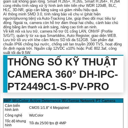
giám sát không gian rộng. Smart H.265+, H.265, Smart H.264+, H.264
cùng nhiều tính năng xử lý hình ảnh tiên tiến như WDR 120dB, BLC,
HLC, 3D-NR, giúp cân bằng sáng và giảm nhiễu hiệu quả.
AI thông minh SMD 3.0, tính năng bảo vệ chu vi (phát hiện
người/phương tiện) và Auto-Tracking Lite, giúp theo dõi mục tiêu tự
động. Ngoài ra, camera còn hỗ trợ đàm thoại hai chiều, cảnh báo chủ
động bằng âm thanh và ánh sáng, nâng cao tính an ninh.
Về kết nối và lưu trữ, camera hỗ trợ 01 cổng LAN, ONVIF (Profile
S/G/T), quản lý từ xa qua Smartddns, Auto Register, giao diện WEB.
Lưu trữ tối ưu với khe cắm Micro SD tối đa 512GB. Sản phẩm đạt
chuẩn IP66 chống bụi nước, chống sét lan truyền 2000 TVS, hoạt động
ổn định ngoài trời. Nguồn cấp 12VDC ±10% hoặc PoE 802.3af, công
suất tối đa 9.5W.
THÔNG SỐ KỸ THUẬT
CAMERA 360° DH-IPC-
PT2449C1-S-PV-PRO
4MP WizColor Active Deterrence WizSense Network PT Camera
Cảm biến
CMOS 1/1.8" 4 Megapixel
hình ảnh
Công nghệ
WizColor
Tốc độ khung
Tối đa 25/30 fps @ 4MP
hình