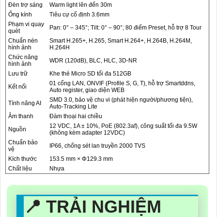
Đèn trợ sáng
Warm light lên đến 30m
Ống kính
Tiêu cự cố định 3.6mm
Phạm vi quay
Pan: 0° – 345°; Tilt: 0° – 90°; 80 điểm Preset, hỗ trợ 8 Tour
quét
Chuẩn nén
Smart H.265+, H.265, Smart H.264+, H.264B, H.264M,
hình ảnh
H.264H
Chức năng
WDR (120dB), BLC, HLC, 3D-NR
hình ảnh
Lưu trữ
Khe thẻ Micro SD tối đa 512GB
01 cổng LAN, ONVIF (Profile S, G, T), hỗ trợ Smartddns,
Kết nối
Auto register, giao diện WEB
SMD 3.0, bảo vệ chu vi (phát hiện người/phương tiện),
Tính năng AI
Auto-Tracking Lite
Âm thanh
Đàm thoại hai chiều
12 VDC, 1A ± 10%, PoE (802.3af), công suất tối đa 9.5W
Nguồn
(không kèm adapter 12VDC)
Chuẩn bảo
IP66, chống sét lan truyền 2000 TVS
vệ
Kích thước
153.5 mm × Φ129.3 mm
Chất liệu
Nhựa
📍 TRẢI NGHIỆM