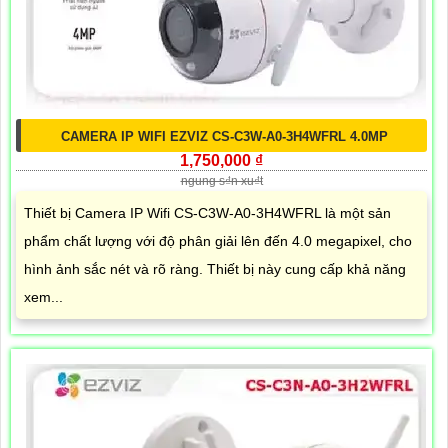
CAMERA IP WIFI EZVIZ CS-C3W-A0-3H4WFRL 4.0MP
1,750,000 ₫
ngung s₫n xu₫t
Thiết bị Camera IP Wifi CS-C3W-A0-3H4WFRL là một sản
phẩm chất lượng với độ phân giải lên đến 4.0 megapixel, cho
hình ảnh sắc nét và rõ ràng. Thiết bị này cung cấp khả năng
xem...