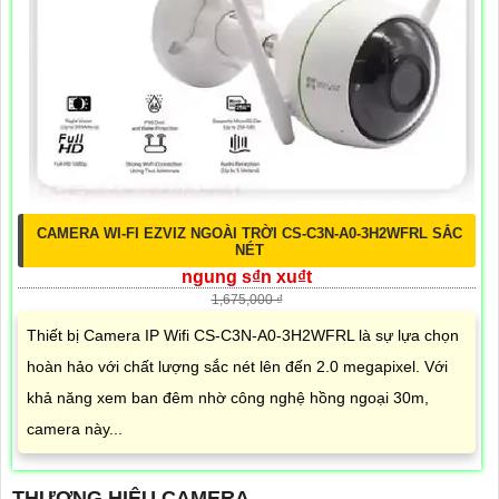
CAMERA WI-FI EZVIZ NGOÀI TRỜI CS-C3N-A0-3H2WFRL SẮC
NÉT
ngung s₫n xu₫t
1,675,000 ₫
Thiết bị Camera IP Wifi CS-C3N-A0-3H2WFRL là sự lựa chọn
hoàn hảo với chất lượng sắc nét lên đến 2.0 megapixel. Với
khả năng xem ban đêm nhờ công nghệ hồng ngoại 30m,
camera này...
THƯƠNG HIỆU CAMERA