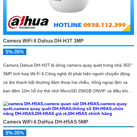
Camera WiFi 6 Dahua DH-H3T 3MP
5%-35%
Camera Dahua DH-H3T là dòng camera quay quét trong nhà 355°
3MP tích hợp Wi-Fi 6 Công nghệ AI phát hiện người chuyển động
và âm thanh bất thường đàm thoại hai chiều, hồng ngoại tầm xa
ban đêm 10m hỗ trợ thẻ nhớ MicroSD 256GB ONVIF và điều khiển
từ xa qua ứng dụng DMSS
Camera WiFi 6 DaHua DH-H5AS 5MP
5%-35%