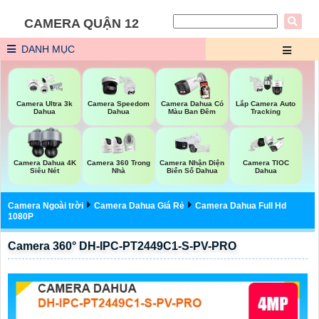
CAMERA QUẬN 12
DANH MỤC
Camera Ultra 3k
Camera Speedom
Camera Dahua Có
Lắp Camera Auto
Dahua
Dahua
Màu Ban Đêm
Tracking
Camera Dahua 4K
Camera 360 Trong
Camera Nhận Diện
Camera TIOC
Siêu Nét
Nhà
Biển Số Dahua
Dahua
Camera Ngoài trời
Camera Dahua Giá Rẻ
Camera Dahua Full Hd
1080P
Camera 360° DH-IPC-PT2449C1-S-PV-PRO