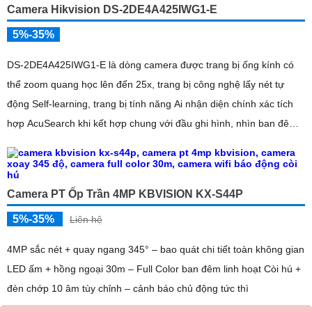
Camera Hikvision DS-2DE4A425IWG1-E
5%-35%
DS-2DE4A425IWG1-E là dòng camera được trang bị ống kính có
thể zoom quang học lên đến 25x, trang bị công nghệ lấy nét tự
động Self-learning, trang bị tính năng Ai nhận diện chính xác tích
hợp AcuSearch khi kết hợp chung với đầu ghi hình, nhìn ban đêm
bằng hồng ngoại 50m
Camera PT Ốp Trần 4MP KBVISION KX-S44P
5%-35%
Liên hệ
4MP sắc nét + quay ngang 345° – bao quát chi tiết toàn không gian
LED ấm + hồng ngoại 30m – Full Color ban đêm linh hoạt Còi hú +
đèn chớp 10 âm tùy chỉnh – cảnh báo chủ động tức thì