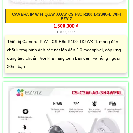
CAMERA IP WIFI QUAY XOAY CS-H8C-R100-1K2WKFL WIFI
EZVIZ
1,500,000 ₫
1,700,000 ₫
Thiết bị Camera IP Wifi CS-H8c-R100-1K2WKFL mang đến
chất lượng hình ảnh sắc nét lên đến 2.0 megapixel, đáp ứng
đúng tiêu chuẩn. Với khả năng xem ban đêm và hồng ngoại
30m, bạn...