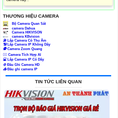
THƯƠNG HIỆU CAMERA
Bộ Camera Quan Sát
camera Dahua
Camera HIKVISON
camera KBvision
️🎤️
Lắp Camera Có Thu Âm
📶
Lắp Camera IP Không Dây
🕵️
Camera Zoom Quang
🧛‍♀️
Camera Tích Hợp AI
💻
Lắp Camera IP Có Dây
⚙️
Đầu Ghi Camera HD
📥
Đầu ghi camera IP
TIN TỨC LIÊN QUAN