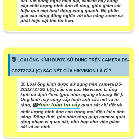
tiết. Với công nghệ hiện đại, camera này cung
cấp chất lượng hình ảnh rõ ràng, giúp giám sát
hiệu quả mọi hoạt động xung quanh. Độ phân
giải cao cũng đồng nghĩa với khả năng zoom và
phát hiện vật thể tốt hơn.
😇 LOẠI ỐNG KÍNH ĐƯỢC SỬ DỤNG TRÊN CAMERA DS-
CD2T2G2-L(C) SẮC NÉT CỦA HIKVISION LÀ GÌ?
❤️‍💋‍ Loại ống kính được sử dụng trên camera DS-
2CD2T27G2-L(C) sắc nét của Hikvision là ống
kính cố định 4mm (góc nhìn ngang khoảng 88°).
Ống kính này cung cấp hình ảnh sắc nét và rõ
Hoàn toàn tin cậy
ràng, 🎛
quan sát chi tiết và
chất lượng hình ảnh cao trong mọi điều kiện ánh
sáng. Đồng thời, góc nhìn rộng giúp camera quét
rộng phạm vi quan sát, phù hợp cho việc giám
sát và an ninh.