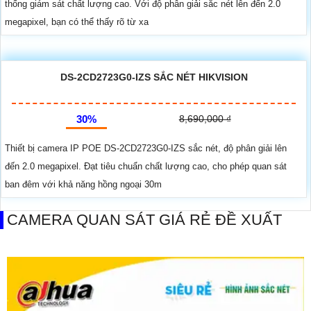
thống giám sát chất lượng cao. Với độ phân giải sắc nét lên đến 2.0
megapixel, bạn có thể thấy rõ từ xa
DS-2CD2723G0-IZS SẮC NÉT HIKVISION
30%
8,690,000 ₫
Thiết bị camera IP POE DS-2CD2723G0-IZS sắc nét, độ phân giải lên
đến 2.0 megapixel. Đạt tiêu chuẩn chất lượng cao, cho phép quan sát
ban đêm với khả năng hồng ngoại 30m
CAMERA QUAN SÁT GIÁ RẺ ĐỀ XUẤT