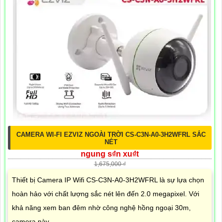
CAMERA WI-FI EZVIZ NGOÀI TRỜI CS-C3N-A0-3H2WFRL SẮC
NÉT
ngung s₫n xu₫t
1,675,000 ₫
Thiết bị Camera IP Wifi CS-C3N-A0-3H2WFRL là sự lựa chọn
hoàn hảo với chất lượng sắc nét lên đến 2.0 megapixel. Với
khả năng xem ban đêm nhờ công nghệ hồng ngoại 30m,
camera này...