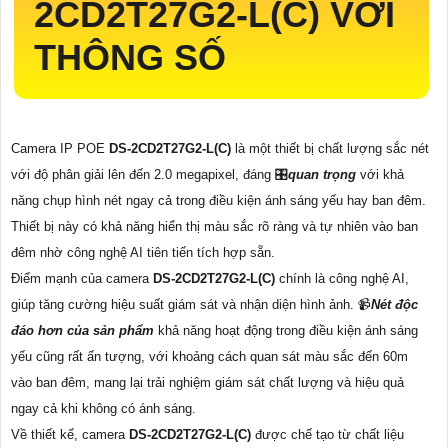
2CD2T27G2-L(C)
VỚI
THÔNG SỐ
Camera IP POE
DS-2CD2T27G2-L(C)
là một thiết bị chất lượng sắc nét
với độ phân giải lên đến 2.0 megapixel, đáng 🎛
quan trọng
với khả
năng chụp hình nét ngay cả trong điều kiện ánh sáng yếu hay ban đêm.
Thiết bị này có khả năng hiển thị màu sắc rõ ràng và tự nhiên vào ban
đêm nhờ công nghệ AI tiên tiến tích hợp sẵn.
Điểm mạnh của camera
DS-2CD2T27G2-L(C)
chính là công nghệ AI,
giúp tăng cường hiệu suất giám sát và nhận diện hình ảnh. 📹
Nét độc
đáo hơn của sản phẩm
khả năng hoạt động trong điều kiện ánh sáng
yếu cũng rất ấn tượng, với khoảng cách quan sát màu sắc đến 60m
vào ban đêm, mang lại trải nghiệm giám sát chất lượng và hiệu quả
ngay cả khi không có ánh sáng.
Về thiết kế, camera
DS-2CD2T27G2-L(C)
được chế tạo từ chất liệu