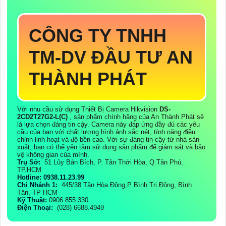
CÔNG TY TNHH
TM-DV ĐẦU TƯ AN
THÀNH PHÁT
Với nhu cầu sử dụng Thiết Bị Camera Hikvision
DS-
2CD2T27G2-L(C)
, sản phẩm chính hãng của An Thành Phát sẽ
là lựa chọn đáng tin cậy. Camera này đáp ứng đầy đủ các yêu
cầu của bạn với chất lượng hình ảnh sắc nét, tính năng điều
chỉnh linh hoạt và độ bền cao. Với sự đáng tin cậy từ nhà sản
xuất, bạn có thể yên tâm sử dụng sản phẩm để giám sát và bảo
vệ không gian của mình.
Trụ Sở:
51 Lũy Bán Bích, P. Tân Thới Hòa, Q.Tân Phú,
TP.HCM
Hotline: 0938.11.23.99
Chi Nhánh 1:
445/38 Tân Hòa Đông,P Bình Trị Đông, Bình
Tân, TP HCM
Kỹ Thuật:
0906.855.330
Điện Thoại:
(028) 6688.4949