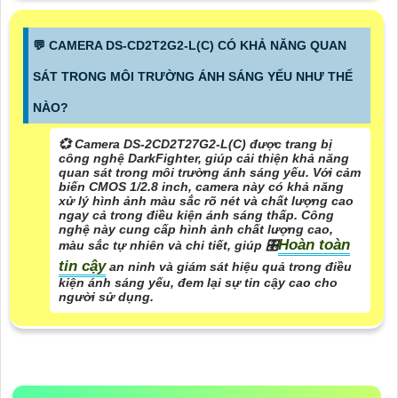
️💬 CAMERA DS-CD2T2G2-L(C) CÓ KHẢ NĂNG QUAN
SÁT TRONG MÔI TRƯỜNG ÁNH SÁNG YẾU NHƯ THẾ
NÀO?
💞 Camera DS-2CD2T27G2-L(C) được trang bị
công nghệ DarkFighter, giúp cải thiện khả năng
quan sát trong môi trường ánh sáng yếu. Với cảm
biến CMOS 1/2.8 inch, camera này có khả năng
xử lý hình ảnh màu sắc rõ nét và chất lượng cao
ngay cả trong điều kiện ánh sáng thấp. Công
nghệ này cung cấp hình ảnh chất lượng cao,
Hoàn toàn
màu sắc tự nhiên và chi tiết, giúp 🎛
tin cậy
an ninh và giám sát hiệu quả trong điều
kiện ánh sáng yếu, đem lại sự tin cậy cao cho
người sử dụng.