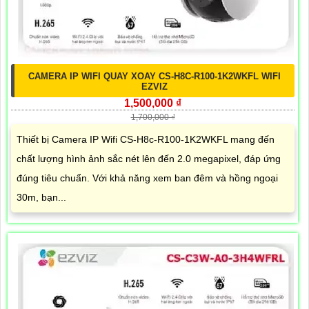
CAMERA IP WIFI QUAY XOAY CS-H8C-R100-1K2WKFL WIFI
EZVIZ
1,500,000 ₫
1,700,000 ₫
Thiết bị Camera IP Wifi CS-H8c-R100-1K2WKFL mang đến
chất lượng hình ảnh sắc nét lên đến 2.0 megapixel, đáp ứng
đúng tiêu chuẩn. Với khả năng xem ban đêm và hồng ngoại
30m, bạn...