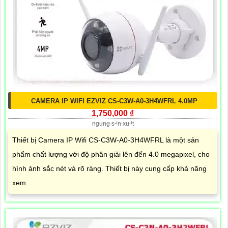
CAMERA IP WIFI EZVIZ CS-C3W-A0-3H4WFRL 4.0MP
1,750,000 ₫
ngung s₫n xu₫t
Thiết bị Camera IP Wifi CS-C3W-A0-3H4WFRL là một sản
phẩm chất lượng với độ phân giải lên đến 4.0 megapixel, cho
hình ảnh sắc nét và rõ ràng. Thiết bị này cung cấp khả năng
xem...