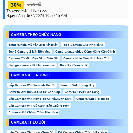
30%
LIÊN HỆ
Thương hiệu:
Hikvision
Ngày đăng:
5/24/2024 10:59:15 AM
CAMERA THEO CHỨC NĂNG
camera nhìn mã vận đơn nét nhất
Top 5 Camera Cho Kho Hàng
Top 5 Camera 2 Mắt Nên Mua
Camera quay video Đóng Hàng Cận Cảnh
Camera Có Màu Ban Đêm Siêu Nét
Camera Nhìn Màn Hình Máy Tính
Báo giá camera IP kbvision mới
Báo Giá Camera IP
CAMERA KẾT NỐI WIFI
Lắp Camera Wifi Vantech Giá Rẻ
Camera Wifi Không Dây
Camera Wifi Dahua Giá Rẻ Cao Cấp
Camera Ezviz Báo Động
Lắp Camera Wifi Kbvision Có Màu Ban Đêm
Camera Wifi Visioncop
Lắp Camera Wifi Có Cảnh Báo Chống trộm
Camera Wifi Chống Trộm Kbvision
CAMERA THEO GÓI
Lắp Camera Visioncop Trọn Bộ
Bô Camera Chống Trộm Hikvision