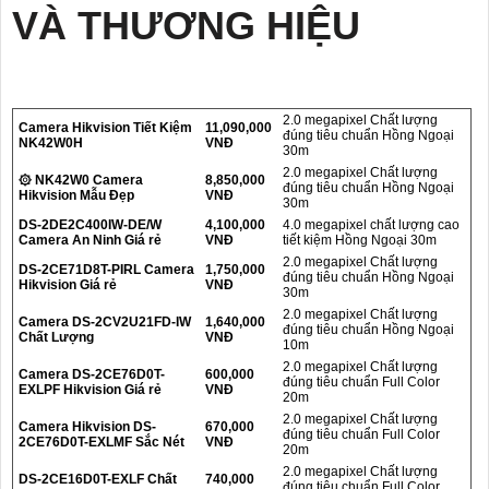
VÀ THƯƠNG HIỆU
2.0 megapixel Chất lượng
Camera Hikvision Tiết Kiệm
11,090,000
đúng tiêu chuẩn Hồng Ngoại
NK42W0H
VNĐ
30m
2.0 megapixel Chất lượng
۞ NK42W0 Camera
8,850,000
đúng tiêu chuẩn Hồng Ngoại
Hikvision Mẫu Đẹp
VNĐ
30m
DS-2DE2C400IW-DE/W
4,100,000
4.0 megapixel chất lượng cao
Camera An Ninh Giá rẻ
VNĐ
tiết kiệm Hồng Ngoại 30m
2.0 megapixel Chất lượng
DS-2CE71D8T-PIRL Camera
1,750,000
đúng tiêu chuẩn Hồng Ngoại
Hikvision Giá rẻ
VNĐ
30m
2.0 megapixel Chất lượng
Camera DS-2CV2U21FD-IW
1,640,000
đúng tiêu chuẩn Hồng Ngoại
Chất Lượng
VNĐ
10m
2.0 megapixel Chất lượng
Camera DS-2CE76D0T-
600,000
đúng tiêu chuẩn Full Color
EXLPF Hikvision Giá rẻ
VNĐ
20m
2.0 megapixel Chất lượng
Camera Hikvision DS-
670,000
đúng tiêu chuẩn Full Color
2CE76D0T-EXLMF Sắc Nét
VNĐ
20m
2.0 megapixel Chất lượng
DS-2CE16D0T-EXLF Chất
740,000
đúng tiêu chuẩn Full Color