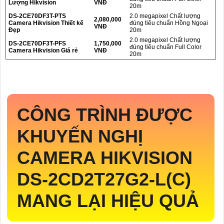
Lượng Hikvision
VNĐ
20m
DS-2CE70DF3T-PTS
2.0 megapixel Chất lượng
2,080,000
Camera Hikvision Thiết kế
đúng tiêu chuẩn Hồng Ngoại
VNĐ
Đẹp
20m
2.0 megapixel Chất lượng
DS-2CE70DF3T-PFS
1,750,000
đúng tiêu chuẩn Full Color
Camera Hikvision Giá rẻ
VNĐ
20m
CÔNG TRÌNH ĐƯỢC
KHUYẾN NGHỊ
CAMERA HIKVISION
DS-2CD2T27G2-L(C)
MANG LẠI HIỆU QUẢ