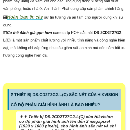
phẩm này đáng để xem xét cho các ứng dụng trong xưởng sản xuất,
văn phòng, hoặc nhà ở. An Thành Phát cung cấp sản phẩm chính hãng,
Hoàn toàn tin cậy
🎛
sự tin tưởng và an tâm cho người dùng khi sử
dụng.
💷
Có thể đánh giá gọn hơn
camera Ip POE sắc nét
DS-2CD2T27G2-
L(C)
là một sản phẩm chất lượng với nhiều tính năng và công nghệ hiện
đại, mà không chỉ đáp ứng nhu cầu giám sát an ninh mà còn nắm bắt xu
hướng công nghệ hiện đại.
️❓ THIẾT BỊ DS-CD2T2G2-L(C) SẮC NÉT CỦA HIKVISION
CÓ ĐỘ PHÂN GIẢI HÌNH ẢNH LÀ BAO NHIÊU?
️👩‍👩 Thiết bị DS-2CD2T27G2-L(C) của Hikvision
có độ phân giải hình ảnh lên đến 2 megapixel
(1920 x 1080 pixels), cho hình ảnh sắc nét và chi