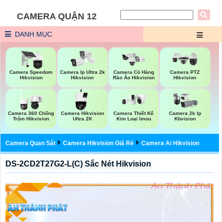
CAMERA QUẬN 12
DANH MỤC
Camera Speedom
Camera Ip Ultra 2k
Camera Có Hàng
Camera PTZ
Hikvision
Hikvision
Rào Ảo Hikvision
Hikvision
Camera 360 Chống
Camera Hikvision
Camera Thiết Kế
Camera 2k Ip
Trộm Hikvision
Ultra 2K
Kim Loại Imou
Kbvision
Camera Quan Sát
Camera Hikvision Giá Rẻ
Camera Ai Hikvision
DS-2CD2T27G2-L(C) Sắc Nét Hikvision