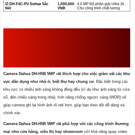
☑ DH-F4C-PV Dahua Sắc
1,500,000
4.0 MP Độ phân giải Ultra 2k
Nét
VNĐ
Cho công trình chất lượng
CAMERA DAHUA
DH-
H5B
5MP PHÙ HỢP CHO
CÔNG TRÌNH NÀO
Camera Dahua DH-H5B 5MP rất thích hợp cho việc giám sát các khu
vực dân dụng như nhà ở, biệt thự hay chung cư
. Đặc biệt trong các
khu vực có nhiều ánh sáng không đồng đều (ví dụ như ánh sáng từ cửa
sổ, đèn chiếu sáng trong nhà), tính năng chống ngược sáng (WDR) sẽ
giúp camera ghi lại hình ảnh rõ nét hơn, giúp bạn theo dõi dễ dàng và
chính xác.
Camera Dahua DH-H5B 5MP rất phù hợp với các công trình thương
mại như cửa hàng, siêu thị hay showroom
với khả năng quay video