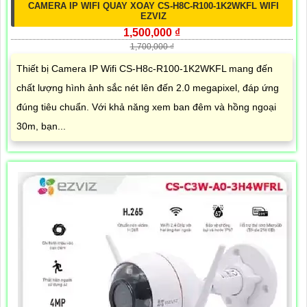
CAMERA IP WIFI QUAY XOAY CS-H8C-R100-1K2WKFL WIFI
EZVIZ
1,500,000 ₫
1,700,000 ₫
Thiết bị Camera IP Wifi CS-H8c-R100-1K2WKFL mang đến
chất lượng hình ảnh sắc nét lên đến 2.0 megapixel, đáp ứng
đúng tiêu chuẩn. Với khả năng xem ban đêm và hồng ngoại
30m, bạn...