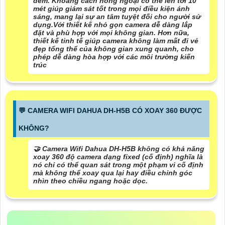
đêm.
Khoảng cách hồng ngoại có thể lên tới 10
mét
giúp giám sát tốt trong mọi điều kiện ánh
sáng, mang lại sự an tâm tuyệt đối cho người sử
dụng.Với thiết kế nhỏ gọn camera dễ dàng lắp
đặt và phù hợp với mọi không gian. Hơn nữa,
thiết kế tinh tế giúp camera không làm mất đi vẻ
đẹp tổng thể của không gian xung quanh, cho
phép dễ dàng hòa hợp với các môi trường kiến
trúc
️💬 CAMERA WIFI DAHUA DH-H5B CÓ XOAY 360 ĐƯỢC
KHÔNG?
🤝
Camera Wifi Dahua DH-H5B không có khả năng
xoay 360 độ
camera dạng fixed (cố định) nghĩa là
nó chỉ có thể quan sát trong một phạm vi cố định
mà không thể xoay qua lại hay điều chỉnh góc
nhìn theo chiều ngang hoặc dọc.