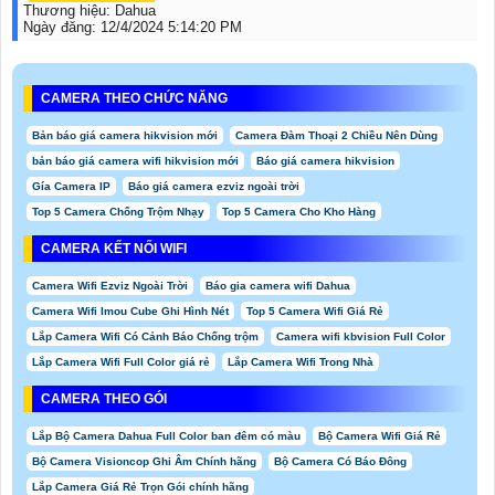
Thương hiệu:
Dahua
Ngày đăng:
12/4/2024 5:14:20 PM
CAMERA THEO CHỨC NĂNG
Bản báo giá camera hikvision mới
Camera Đàm Thoại 2 Chiều Nên Dùng
bản báo giá camera wifi hikvision mới
Báo giá camera hikvision
Gía Camera IP
Báo giá camera ezviz ngoài trời
Top 5 Camera Chống Trộm Nhạy
Top 5 Camera Cho Kho Hàng
CAMERA KẾT NỐI WIFI
Camera Wifi Ezviz Ngoài Trời
Báo gia camera wifi Dahua
Camera Wifi Imou Cube Ghi Hình Nét
Top 5 Camera Wifi Giá Rẻ
Lắp Camera Wifi Có Cảnh Báo Chống trộm
Camera wifi kbvision Full Color
Lắp Camera Wifi Full Color giá rẻ
Lắp Camera Wifi Trong Nhà
CAMERA THEO GÓI
Lắp Bộ Camera Dahua Full Color ban đêm có màu
Bộ Camera Wifi Giá Rẻ
Bộ Camera Visioncop Ghi Âm Chính hãng
Bộ Camera Có Báo Đông
Lắp Camera Giá Rẻ Trọn Gói chính hãng