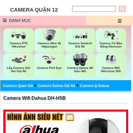
CAMERA QUẬN 12
DANH MỤC
Camera PTZ
Camera Ultra 4k
Camera Vantech
Camera Có Báo
Hikvision
Hdparagon
Giá Rẻ
Động Kbvision
Camera Wifi
Lắp Camera Ghi
Camera Fish Eye
Camera Dahua 4K
Hikvision 360
Âm Giá Rẻ
Siêu Nét
Camera Quan Sát
Camera Dahua Giá Rẻ
Camera Ip Dahua
Camera Wifi Dahua DH-H5B