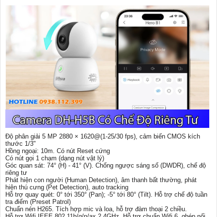
Độ phân giải 5 MP 2880 × 1620@(1-25/30 fps), cảm biến CMOS kích
thước 1/3"
Hồng ngoại: 10m. Có nút Reset cứng
Có nút gọi 1 chạm (dạng nút vật lý)
Góc quan sát: 74° (H) - 41° (V). Chống ngược sáng số (DWDR), chế độ
riêng tư
Phát hiện con người (Human Detection), âm thanh bất thường, phát
hiện thú cưng (Pet Detection), auto tracking
Hỗ trợ quay quét: 0° tới 350° (Pan); -5° tới 80° (Tilt). Hỗ trợ chế độ tuần
tra điểm (Preset Patrol)
Chuẩn nén H265. Tích hợp mic và loa, hỗ trợ đàm thoại 2 chiều.
Hỗ trợ Wifi IEEE 802.11b/g/n/ax 2.4GHz. Hỗ trợ chuẩn Wifi 6, ghép nối