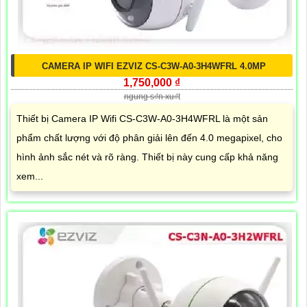
CAMERA IP WIFI EZVIZ CS-C3W-A0-3H4WFRL 4.0MP
1,750,000 ₫
ngung s₫n xu₫t
Thiết bị Camera IP Wifi CS-C3W-A0-3H4WFRL là một sản
phẩm chất lượng với độ phân giải lên đến 4.0 megapixel, cho
hình ảnh sắc nét và rõ ràng. Thiết bị này cung cấp khả năng
xem...