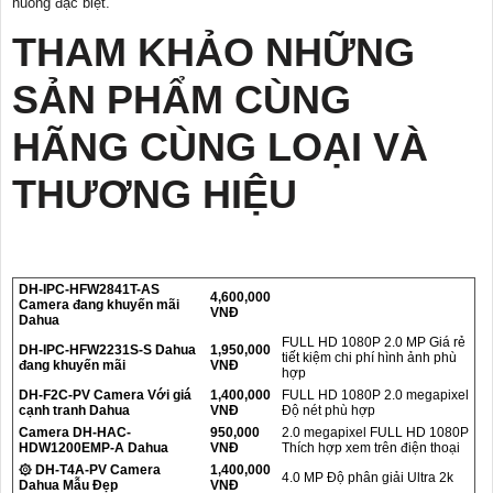
huống đặc biệt.
THAM KHẢO NHỮNG
SẢN PHẨM CÙNG
HÃNG CÙNG LOẠI VÀ
THƯƠNG HIỆU
DH-IPC-HFW2841T-AS
4,600,000
Camera đang khuyến mãi
VNĐ
Dahua
FULL HD 1080P 2.0 MP Giá rẻ
DH-IPC-HFW2231S-S Dahua
1,950,000
tiết kiệm chi phí hình ảnh phù
đang khuyến mãi
VNĐ
hợp
DH-F2C-PV Camera Với giá
1,400,000
FULL HD 1080P 2.0 megapixel
cạnh tranh Dahua
VNĐ
Độ nét phù hợp
Camera DH-HAC-
950,000
2.0 megapixel FULL HD 1080P
HDW1200EMP-A Dahua
VNĐ
Thích hợp xem trên điện thoại
۞ DH-T4A-PV Camera
1,400,000
4.0 MP Độ phân giải Ultra 2k
Dahua Mẫu Đẹp
VNĐ