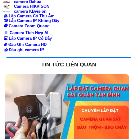
camera Dahua
Camera HIKVISON
camera KBvision
️🎤️
Lắp Camera Có Thu Âm
📶
Lắp Camera IP Không Dây
🕵️
Camera Zoom Quang
🧛‍♀️
Camera Tích Hợp AI
💻
Lắp Camera IP Có Dây
⚙️
Đầu Ghi Camera HD
📥
Đầu ghi camera IP
TIN TỨC LIÊN QUAN