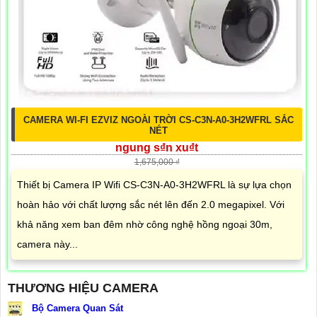
CAMERA WI-FI EZVIZ NGOÀI TRỜI CS-C3N-A0-3H2WFRL SẮC
NÉT
ngung s₫n xu₫t
1,675,000 ₫
Thiết bị Camera IP Wifi CS-C3N-A0-3H2WFRL là sự lựa chọn
hoàn hảo với chất lượng sắc nét lên đến 2.0 megapixel. Với
khả năng xem ban đêm nhờ công nghệ hồng ngoại 30m,
camera này...
THƯƠNG HIỆU CAMERA
Bộ Camera Quan Sát