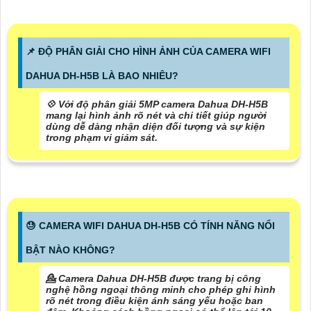
📌 ĐỘ PHÂN GIẢI CHO HÌNH ẢNH CỦA CAMERA WIFI
DAHUA DH-H5B LÀ BAO NHIÊU?
💠 Với độ phân giải 5MP camera Dahua DH-H5B
mang lại hình ảnh rõ nét và chi tiết giúp người
dùng dễ dàng nhận diện đối tượng và sự kiện
trong phạm vi giám sát.
😓 CAMERA WIFI DAHUA DH-H5B CÓ TÍNH NĂNG NỔI
BẬT NÀO KHÔNG?
💁
Camera Dahua DH-H5B được trang bị công
nghệ hồng ngoại thông minh
cho phép ghi hình
rõ nét trong điều kiện ánh sáng yếu hoặc ban