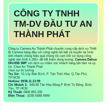
CÔNG TY TNHH
TM-DV ĐẦU TƯ AN
THÀNH PHÁT
Công ty Camera An Thành Phát chuyên cung cấp dịch vụ Thiết
Bị Camera hàng đầu với công nghệ nổi bật và truyền tải hình
ảnh nhanh chóng hiệu quả chúng tôi cam kết sử dụng công
nghệ nén hình h.265+ để tiết kiệm dung lượng.
Camera Dahua
DH-H5B 5MP
với dịch vụ chăm sóc khách hàng tận tâm và uy
tín. Chọn An Thành Phát
chọn sự tin tưởng
Trụ Sở:
51 Lũy Bán Bích, P. Tân Thới Hòa, Q.Tân Phú,
TP.HCM
Hotline: 0938.11.23.99
Chi Nhánh 1:
445/38 Tân Hòa Đông,P Bình Trị Đông, Bình
Tân, TP HCM
Kỹ Thuật:
0906.855.330
Điện Thoại:
(028) 6688.4949