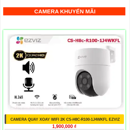
CAMERA KHUYẾN MÃI
CAMERA QUAY XOAY WIFI 2K CS-H8C-R100-1J4WKFL EZVIZ
1,900,000 ₫