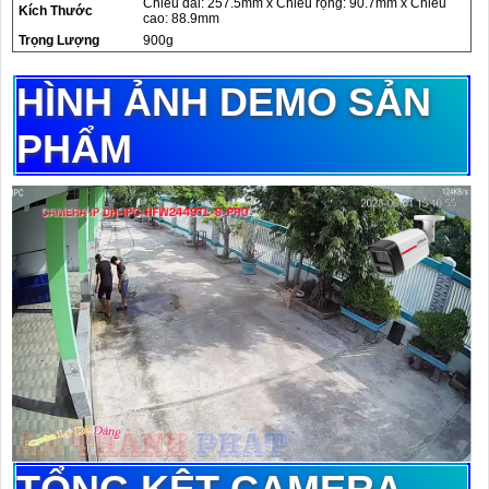
Chiều dài: 257.5mm x Chiều rộng: 90.7mm x Chiều
Kích Thước
cao: 88.9mm
Trọng Lượng
900g
HÌNH ẢNH DEMO SẢN
PHẨM