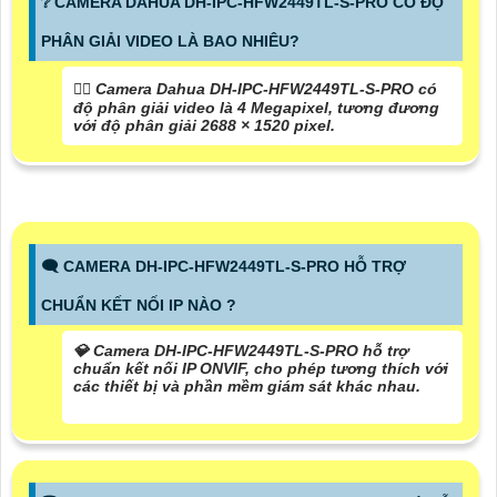
❔ CAMERA DAHUA DH-IPC-HFW2449TL-S-PRO CÓ ĐỘ
PHÂN GIẢI VIDEO LÀ BAO NHIÊU?
🙆‍♀️ Camera Dahua
DH-IPC-HFW2449TL-S-PRO
có
độ phân giải video là 4 Megapixel, tương đương
với độ phân giải 2688 × 1520 pixel.
🗨️ CAMERA DH-IPC-HFW2449TL-S-PRO HỖ TRỢ
CHUẨN KẾT NỐI IP NÀO ?
💎 Camera DH-IPC-HFW2449TL-S-PRO hỗ trợ
chuẩn kết nối IP ONVIF, cho phép tương thích với
các thiết bị và phần mềm giám sát khác nhau.