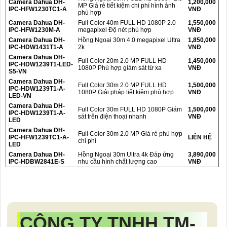
Camera Dahua DH-
1,200,000
MP Giá rẻ tiết kiệm chi phí hình ảnh
IPC-HFW1230TC1-A
VNĐ
phù hợp
Camera Dahua DH-
Full Color 40m FULL HD 1080P 2.0
1,550,000
IPC-HFW1230M-A
megapixel Độ nét phù hợp
VNĐ
Camera Dahua DH-
Hồng Ngoại 30m 4.0 megapixel Ultra
1,850,000
IPC-HDW1431T1-A
2k
VNĐ
Camera Dahua DH-
Full Color 20m 2.0 MP FULL HD
1,450,000
IPC-HDW1239T1-LED-
1080P Phù hợp giám sát từ xa
VNĐ
S5-VN
Camera Dahua DH-
Full Color 30m 2.0 MP FULL HD
1,500,000
IPC-HDW1239T1-A-
1080P Giải pháp tiết kiệm phù hợp
VNĐ
LED-VN
Camera Dahua DH-
Full Color 30m FULL HD 1080P Giám
1,500,000
IPC-HDW1239T1-A-
sát trên điện thoại nhanh
VNĐ
LED
Camera Dahua DH-
Full Color 30m 2.0 MP Giá rẻ phù hợp
IPC-HFW1239TC1-A-
LIÊN HỆ
chi phí
LED
Camera Dahua DH-
Hồng Ngoại 30m Ultra 4k Đáp ứng
3,890,000
IPC-HDBW2841E-S
nhu cầu hình chất lượng cao
VNĐ
CÔNG TY TNHH TM-