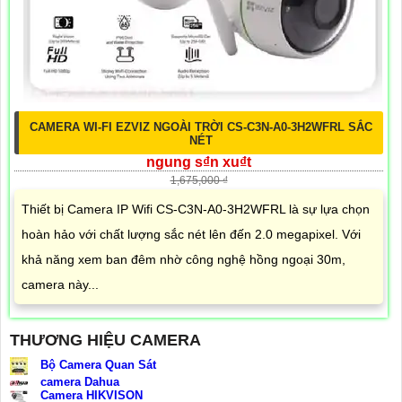
CAMERA WI-FI EZVIZ NGOÀI TRỜI CS-C3N-A0-3H2WFRL SẮC
NÉT
ngung s₫n xu₫t
1,675,000 ₫
Thiết bị Camera IP Wifi CS-C3N-A0-3H2WFRL là sự lựa chọn
hoàn hảo với chất lượng sắc nét lên đến 2.0 megapixel. Với
khả năng xem ban đêm nhờ công nghệ hồng ngoại 30m,
camera này...
THƯƠNG HIỆU CAMERA
Bộ Camera Quan Sát
camera Dahua
Camera HIKVISON