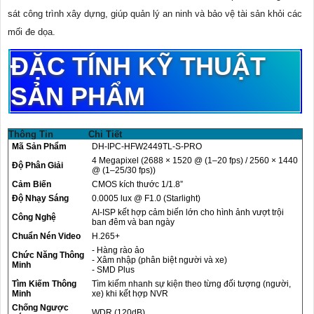
sát công trình xây dựng, giúp quản lý an ninh và bảo vệ tài sản khỏi các
mối đe dọa.
ĐẶC TÍNH KỸ THUẬT
SẢN PHẨM
Thông Tin
Chi Tiết
Mã Sản Phẩm
DH-IPC-HFW2449TL-S-PRO
4 Megapixel (2688 × 1520 @ (1–20 fps) / 2560 × 1440
Độ Phân Giải
@ (1–25/30 fps))
Cảm Biến
CMOS kích thước 1/1.8”
Độ Nhạy Sáng
0.0005 lux @ F1.0 (Starlight)
AI-ISP kết hợp cảm biến lớn cho hình ảnh vượt trội
Công Nghệ
ban đêm và ban ngày
Chuẩn Nén Video
H.265+
- Hàng rào ảo
Chức Năng Thông
- Xâm nhập (phân biệt người và xe)
Minh
- SMD Plus
Tìm Kiếm Thông
Tìm kiếm nhanh sự kiện theo từng đối tượng (người,
Minh
xe) khi kết hợp NVR
Chống Ngược
WDR (120dB)