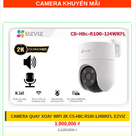
CAMERA KHUYẾN MÃI
CAMERA QUAY XOAY WIFI 2K CS-H8C-R100-1J4WKFL EZVIZ
1,900,000 ₫
2,100,000 ₫