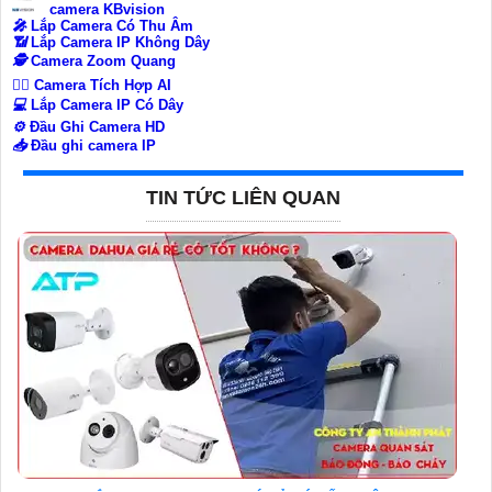
camera KBvision
️🎤️
Lắp Camera Có Thu Âm
📶
Lắp Camera IP Không Dây
🕵️
Camera Zoom Quang
🧛‍♀️
Camera Tích Hợp AI
💻
Lắp Camera IP Có Dây
⚙️
Đầu Ghi Camera HD
📥
Đầu ghi camera IP
TIN TỨC LIÊN QUAN