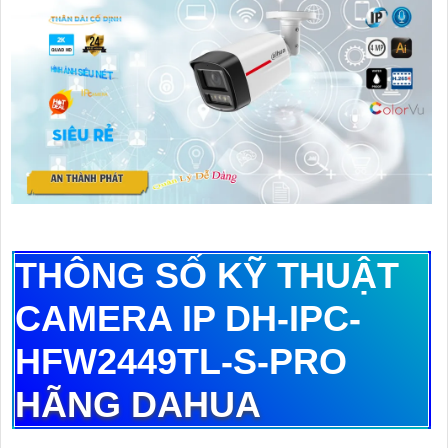
THÔNG SỐ KỸ THUẬT
CAMERA IP DH-IPC-
HFW2449TL-S-PRO
HÃNG DAHUA