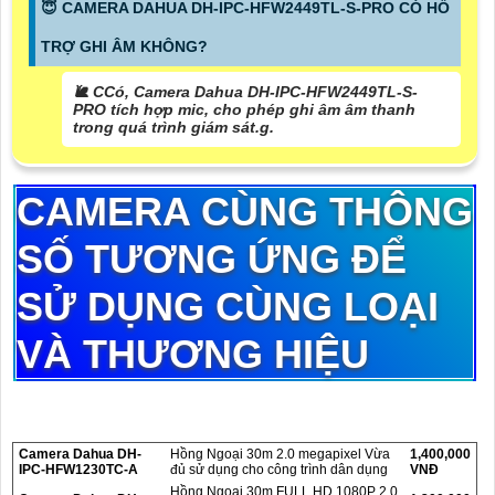
😇 CAMERA DAHUA DH-IPC-HFW2449TL-S-PRO CÓ HỖ
TRỢ GHI ÂM KHÔNG?
🐌 CCó, Camera Dahua DH-IPC-HFW2449TL-S-
PRO tích hợp mic, cho phép ghi âm âm thanh
trong quá trình giám sát.g.
CAMERA CÙNG THÔNG
SỐ TƯƠNG ỨNG ĐỂ
SỬ DỤNG CÙNG LOẠI
VÀ THƯƠNG HIỆU
Camera Dahua DH-
Hồng Ngoại 30m 2.0 megapixel Vừa
1,400,000
IPC-HFW1230TC-A
đủ sử dụng cho công trình dân dụng
VNĐ
Hồng Ngoại 30m FULL HD 1080P 2.0