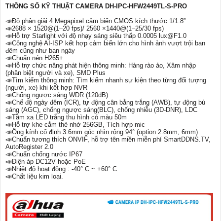
THÔNG SỐ KỸ THUẬT CAMERA DH-IPC-HFW2449TL-S-PRO
📣Độ phân giải 4 Megapixel cảm biến CMOS kích thước 1/1.8”
📣2688 × 1520@(1–20 fps)/ 2560 ×1440@(1–25/30 fps)
📣Hỗ trợ Starlight với độ nhạy sáng siêu thấp 0.0005 lux@F1.0
📣Công nghệ AI-ISP kết hợp cảm biến lớn cho hình ảnh vượt trội ban
đêm cũng như ban ngày
📣Chuẩn nén H265+
📣Hỗ trợ chức năng phát hiện thông minh: Hàng rào ảo, Xâm nhập
(phân biệt người và xe), SMD Plus
📣Tìm kiếm thông minh: Tìm kiếm nhanh sự kiện theo từng đối tượng
(người, xe) khi kết hợp NVR
📣Chống ngược sáng WDR (120dB)
📣Chế độ ngày đêm (ICR), tự động cân bằng trắng (AWB), tự động bù
sáng (AGC), chống ngược sáng(BLC), chống nhiễu (3D-DNR), LDC
📣Tầm xa LED trắng thu hình có màu 50m
📣Hỗ trợ khe cắm thẻ nhớ 256GB, Tích hợp mic
📣Ống kính cố định 3.6mm góc nhìn rộng 94° (option 2.8mm, 6mm)
📣Chuẩn tương thích ONVIF, hỗ trợ tên miền miễn phí SmartDDNS.TV,
AutoRegister 2.0
📣Chuẩn chống nước IP67
📣Điện áp DC12V hoặc PoE
📣Nhiệt độ hoạt động : -40° C ~ +60° C
📣Chất liệu kim loại.