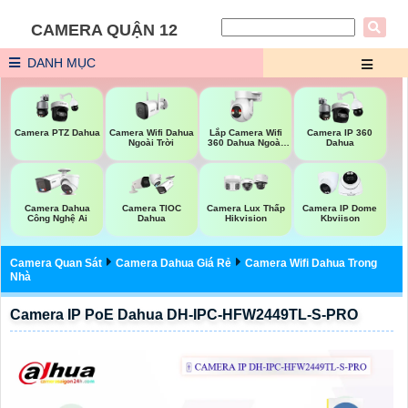
CAMERA QUẬN 12
DANH MỤC
Camera Wifi Dahua
Lắp Camera Wifi
Camera PTZ Dahua
Camera IP 360
Ngoài Trời
360 Dahua Ngoài
Dahua
Trời
Camera Dahua
Camera TIOC
Camera Lux Thấp
Camera IP Dome
Công Nghệ Ai
Dahua
Hikvision
Kbviison
Camera Quan Sát
Camera Dahua Giá Rẻ
Camera Wifi Dahua Trong
Nhà
Camera IP PoE Dahua DH-IPC-HFW2449TL-S-PRO