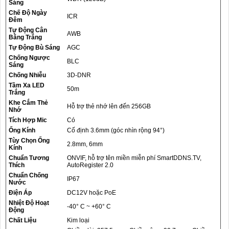
Sáng
Chế Độ Ngày
ICR
Đêm
Tự Động Cân
AWB
Bằng Trắng
Tự Động Bù Sáng
AGC
Chống Ngược
BLC
Sáng
Chống Nhiễu
3D-DNR
Tầm Xa LED
50m
Trắng
Khe Cắm Thẻ
Hỗ trợ thẻ nhớ lên đến 256GB
Nhớ
Tích Hợp Mic
Có
Ống Kính
Cố định 3.6mm (góc nhìn rộng 94°)
Tùy Chọn Ống
2.8mm, 6mm
Kính
Chuẩn Tương
ONVIF, hỗ trợ tên miền miễn phí SmartDDNS.TV,
Thích
AutoRegister 2.0
Chuẩn Chống
IP67
Nước
Điện Áp
DC12V hoặc PoE
Nhiệt Độ Hoạt
-40° C ~ +60° C
Động
Chất Liệu
Kim loại