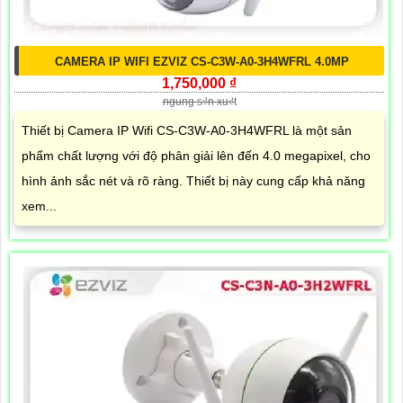
CAMERA IP WIFI EZVIZ CS-C3W-A0-3H4WFRL 4.0MP
1,750,000 ₫
ngung s₫n xu₫t
Thiết bị Camera IP Wifi CS-C3W-A0-3H4WFRL là một sản
phẩm chất lượng với độ phân giải lên đến 4.0 megapixel, cho
hình ảnh sắc nét và rõ ràng. Thiết bị này cung cấp khả năng
xem...