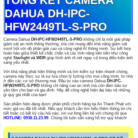
TỔNG KÊT CAMERA
DAHUA DH-IPC-
HFW2449TL-S-PRO
Camera Dahua
DH-IPC-HFW2449TL-S-PRO
không chỉ là một giải pháp
giám sát an ninh thông thường, mà còn mang đến khả năng giám sát
vượt trội với độ phân giải cao và công nghệ AI thông minh. Sự kết hợp
hoàn hảo giữa thiết kế chắc chắn và các tính năng tiên tiến như công
nghệ
Starlight và WDR
giúp hình ảnh rõ nét ngay cả trong điều kiện ánh
sáng yếu nhất.
Với khả năng phát hiện thông minh và tìm kiếm sự kiện nhanh chóng,
camera này thực sự là sự lựa chọn lý tưởng cho mọi công trình, từ nhà
ở đến các cơ sở thương mại. Đầu tư vào camera Dahua
DH-IPC-
HFW2449TL-S-PRO
không chỉ nâng cao an ninh mà còn đảm bảo sự
yên tâm cho bạn và gia đình. Hãy để công nghệ hiện đại bảo vệ những
gì quý giá nhất của bạn!
Sản phẩm hiện đang được phân phối chính hãng tại An Thành Phát với
mức giá ưu đãi tốt nhất. Nếu quý khách cần tìm hiểu thêm thông tin chi
tiết hoặc có bất kỳ câu hỏi nào, xin vui lòng liên hệ với chúng tôi qua
HOTLINE: 0938.11.23.99
. Chúng tôi luôn sẵn sàng hỗ trợ quý khách!