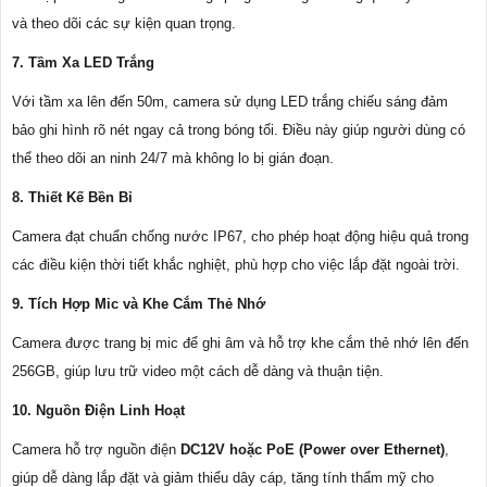
và theo dõi các sự kiện quan trọng.
7. Tầm Xa LED Trắng
Với tầm xa lên đến 50m, camera sử dụng LED trắng chiếu sáng đảm
bảo ghi hình rõ nét ngay cả trong bóng tối. Điều này giúp người dùng có
thể theo dõi an ninh 24/7 mà không lo bị gián đoạn.
8. Thiết Kế Bền Bỉ
Camera đạt chuẩn chống nước IP67, cho phép hoạt động hiệu quả trong
các điều kiện thời tiết khắc nghiệt, phù hợp cho việc lắp đặt ngoài trời.
9. Tích Hợp Mic và Khe Cắm Thẻ Nhớ
Camera được trang bị mic để ghi âm và hỗ trợ khe cắm thẻ nhớ lên đến
256GB, giúp lưu trữ video một cách dễ dàng và thuận tiện.
10. Nguồn Điện Linh Hoạt
Camera hỗ trợ nguồn điện
DC12V hoặc PoE (Power over Ethernet)
,
giúp dễ dàng lắp đặt và giảm thiểu dây cáp, tăng tính thẩm mỹ cho