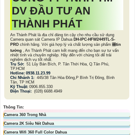
DV ĐẦU TƯ AN
THÀNH PHÁT
An Thành Phát là địa chỉ đáng tin cậy cho nhu cầu sử dụng
Camera quan sát Camera IP Dahua
DH-IPC-HFW2449TL-S-
PRO
chính hãng. Với giá hợp lý và chất lượng sản phẩm 🎛
tin
tưởng
, An Thành Phát cam kết mang đến cho bạn sự tư vấn
nhiệt tình và chuyên nghiệp. Hãy đến với chúng tôi để trải
nghiệm dịch vụ tốt nhất.
Trụ Sở:
51 Lũy Bán Bích, P. Tân Thới Hòa, Q.Tân Phú,
TP.HCM
Hotline: 0938.11.23.99
Chi Nhánh 1:
445/38 Tân Hòa Đông,P Bình Trị Đông, Bình
Tân, TP HCM
Kỹ Thuật:
0906.855.330
Điện Thoại:
(028) 6688.4949
Thông Tin:
Camera 360 Trong Nhà
Camera 2K Siêu Nét Dahua
Camera Wifi 360 Full Color Dahua