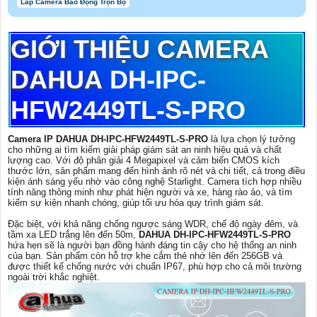
Lắp Camera Báo Động Trọn Bộ
GIỚI THIỆU CAMERA
DAHUA
DH-IPC-
HFW2449TL-S-PRO
Camera IP DAHUA DH-IPC-HFW2449TL-S-PRO
là lựa chọn lý tưởng
cho những ai tìm kiếm giải pháp giám sát an ninh hiệu quả và chất
lượng cao. Với độ phân giải 4 Megapixel và cảm biến CMOS kích
thước lớn, sản phẩm mang đến hình ảnh rõ nét và chi tiết, cả trong điều
kiện ánh sáng yếu nhờ vào công nghệ Starlight. Camera tích hợp nhiều
tính năng thông minh như phát hiện người và xe, hàng rào ảo, và tìm
kiếm sự kiện nhanh chóng, giúp tối ưu hóa quy trình giám sát.
Đặc biệt, với khả năng chống ngược sáng WDR, chế độ ngày đêm, và
tầm xa LED trắng lên đến 50m,
DAHUA DH-IPC-HFW2449TL-S-PRO
hứa hẹn sẽ là người bạn đồng hành đáng tin cậy cho hệ thống an ninh
của bạn. Sản phẩm còn hỗ trợ khe cắm thẻ nhớ lên đến 256GB và
được thiết kế chống nước với chuẩn IP67, phù hợp cho cả môi trường
ngoài trời khắc nghiệt.