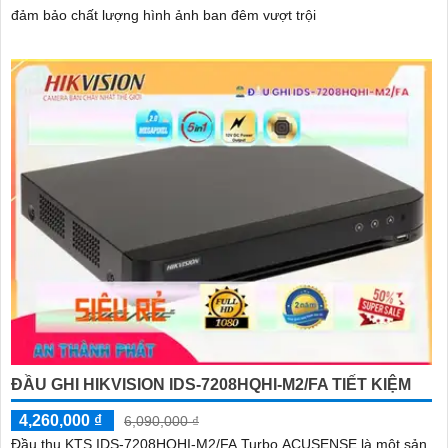
đảm bảo chất lượng hình ảnh ban đêm vượt trội
ĐẦU GHI HIKVISION IDS-7208HQHI-M2/FA TIẾT KIỆM
4,260,000 ₫
6,090,000 ₫
Đầu thu KTS IDS-7208HQHI-M2/FA Turbo ACUSENSE là một sản