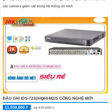
các camera giám sát trong hệ thống an ninh
ĐẦU GHI IDS-7232HQHI-M2/S CÔNG NGHỆ MỚI
11,550,000 ₫
16,470,000 ₫