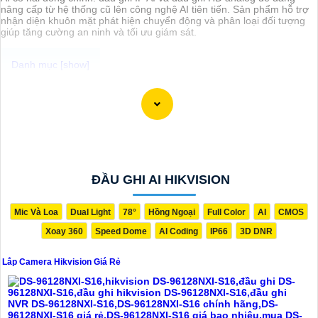
nâng cấp từ hệ thống cũ lên công nghệ AI tiên tiến. Sản phẩm hỗ trợ
nhận diện khuôn mặt phát hiện chuyển động và phân loại đối tượng
giúp tăng cường an ninh và tối ưu giám sát.
Chắc chắn, dưới đây là một mẫu câu giới thiệu cho dịch vụ lắp đặt
camera Hikvision giá rẻ và công nghệ phù hợp với xu hướng hiện
nay:
"Chào bạn! Bạn đang cần giải pháp an ninh hiện đại và đáng tin cậy
cho ngôi nhà hoặc cơ sở kinh doanh của mình? Hãy để chúng tôi
giúp bạn với dịch vụ lắp đặt camera Hikvision giá rẻ, mang đến công
nghệ hàng đầu và hiệu suất ổn định. Với chúng tôi, bạn hoàn toàn
yên tâm về an ninh mà không cần lo lắng về giá cả. Hãy liên hệ ngay
ĐẦU GHI AI HIKVISION
để được tư vấn chi tiết và nhận ưu đãi hấp dẫn!"
Mic Và Loa
Dual Light
78°
Hồng Ngoại
Full Color
AI
CMOS
Xoay 360
Speed Dome
AI Coding
IP66
3D DNR
Lắp Camera Hikvision Giá Rẻ