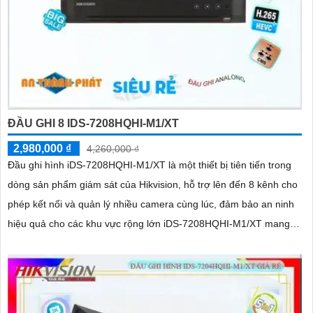
ĐẦU GHI 8 IDS-7208HQHI-M1/XT
2,980,000 ₫
4,260,000 ₫
Đầu ghi hình iDS-7208HQHI-M1/XT là một thiết bị tiên tiến trong
dòng sản phẩm giám sát của Hikvision, hỗ trợ lên đến 8 kênh cho
phép kết nối và quản lý nhiều camera cùng lúc, đảm bảo an ninh
hiệu quả cho các khu vực rộng lớn iDS-7208HQHI-M1/XT mang
lại hình ảnh rõ nét, chi tiết, giúp dễ dàng nhận diện các đối
tượngThiết bị thu hình HD iDS-7208HQHI-M1/XT của iDS
Technology thuộc dòng sản phẩm DVR chất lượng cao, hỗ trợ đầu
vào 8 camera HD, ghi hình 4K, chất lượng hình ảnh sắc nét.