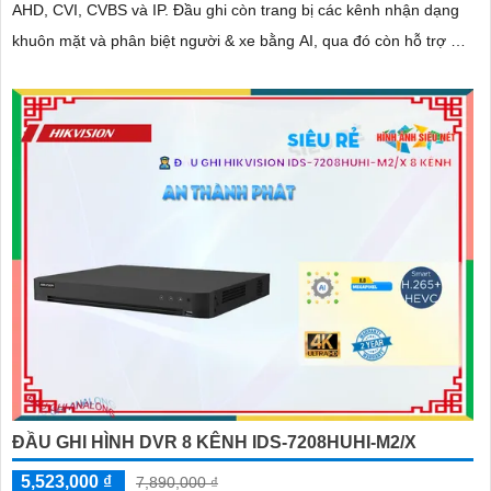
AHD, CVI, CVBS và IP. Đầu ghi còn trang bị các kênh nhận dạng
khuôn mặt và phân biệt người & xe bằng AI, qua đó còn hỗ trợ 2 ổ
cứng 12TB giúp mở rộng dung lượng lưu trữ hiệu quả
ĐẦU GHI HÌNH DVR 8 KÊNH IDS-7208HUHI-M2/X
5,523,000 ₫
7,890,000 ₫