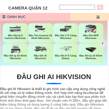
CAMERA QUẬN 12
DANH MỤC
Đầu Ghi Ip 8
Đầu Thu Camera 32
Đầu Ghi 2 Ổ Cứng
Đầu Ghi NVR
Camera Hikvision
Kênh Hikvision
Hikvision
Hikvision
Đầu Ghi Ip 32 Kênh
Đầu Ghi AI
Đầu Ghi 8 Ổ Cứng
Đầu Ghi Ip 16 Kênh
Hikvision
Hikvision
Dahua
Kbvision
ĐẦU GHI AI HIKVISION
Đầu ghi AI Hikvision là thiết bị ghi hình cao cấp ứng dụng công nghệ
AI với chip xử lý video thông minh, tích hợp tính năng AcuSense để
phát hiện chuyển động chính xác và cảnh báo kịp thời qua phân tích
hình ảnh theo thời gian thực. Với chuẩn nén H.265+, đầu ghi giúp tiết
kiệm băng thông và dung lượng ổ cứng hiệu quả. Đầu ghi Hikvision
AI có hai dòng chính: đầu ghi IP AI và đầu ghi HD analog dễ dàng