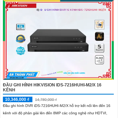
ĐẦU GHI HÌNH HIKVISION IDS-7216HUHI-M2/X 16
KÊNH
10,346,000 ₫
14,780,000 ₫
Đầu ghi hình DVR iDS-7216HUHI-M2/X hỗ trợ kết nối lên đến 16
kênh với độ phân giải lên đến 8MP các công nghệ như HDTVI,