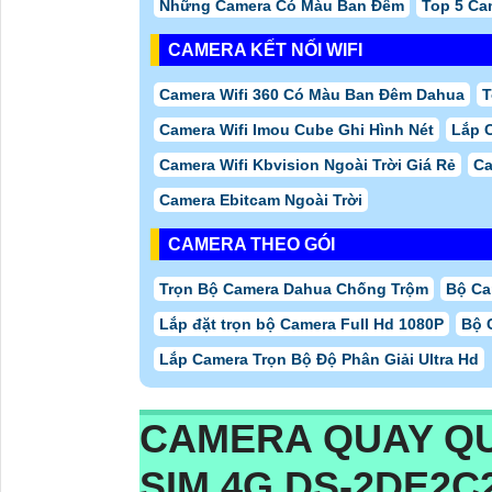
Những Camera Có Màu Ban Đêm
Top 5 Ca
CAMERA KẾT NỐI WIFI
Camera Wifi 360 Có Màu Ban Đêm Dahua
T
Camera Wifi Imou Cube Ghi Hình Nét
Lắp C
Camera Wifi Kbvision Ngoài Trời Giá Rẻ
Ca
Camera Ebitcam Ngoài Trời
CAMERA THEO GÓI
Trọn Bộ Camera Dahua Chống Trộm
Bộ Ca
Lắp đặt trọn bộ Camera Full Hd 1080P
Bộ 
Lắp Camera Trọn Bộ Độ Phân Giải Ultra Hd
CAMERA QUAY QU
SIM 4G
DS-2DE2C