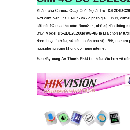
Khám phá Camera Quay Quét Ngoài Trời
DS-2DE2C2
Với cảm biến 1/3" CMOS và độ phân giải 1080p, camera
kết nối 4G qua khe cắm NanoSim, chế độ đèn thông min
345°,
Model DS-2DE2C200MWG-4G
là lựa chọn lý tưở
đàm thoại 2 chiều, và tiêu chuẩn bảo vệ IP66, camera p
nuôi,những vùng không có mạng internet.
Sau đây cùng
An Thành Phát
tìm hiểu sâu hơn về dò