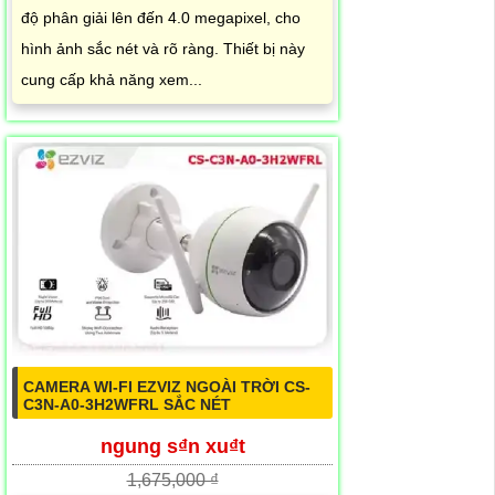
độ phân giải lên đến 4.0 megapixel, cho
hình ảnh sắc nét và rõ ràng. Thiết bị này
cung cấp khả năng xem...
CAMERA WI-FI EZVIZ NGOÀI TRỜI CS-
C3N-A0-3H2WFRL SẮC NÉT
ngung s₫n xu₫t
1,675,000 ₫