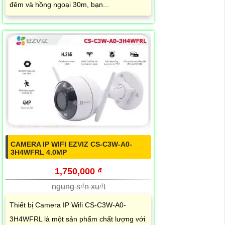
đêm và hồng ngoại 30m, bạn...
CAMERA IP WIFI EZVIZ CS-C3W-A0-
3H4WFRL 4.0MP
1,750,000 ₫
ngung s₫n xu₫t
Thiết bị Camera IP Wifi CS-C3W-A0-
3H4WFRL là một sản phẩm chất lượng với