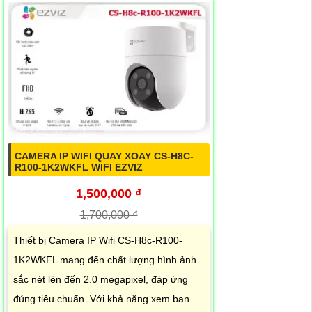
CAMERA IP WIFI QUAY XOAY CS-H8C-
R100-1K2WKFL WIFI EZVIZ
1,500,000 ₫
1,700,000 ₫
Thiết bị Camera IP Wifi CS-H8c-R100-
1K2WKFL mang đến chất lượng hình ảnh
sắc nét lên đến 2.0 megapixel, đáp ứng
đúng tiêu chuẩn. Với khả năng xem ban