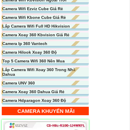
Camera Wifi Ezviz Cube Giá Rẻ
Camera Wifi Kbone Cube Giá Rẻ
Lắp Camera Wifi Full HD Hikvision
Camera Xoay 360 Kbvision Giá Rẻ
Camera Ip 360 Vantech
Camera Hilook Xoay 360 Độ
Top 5 Camera Wifi 360 Nên Mua
Lắp Camera Wifi Xoay 360 Trong Nhà
Dahua
Camera UNV 360
Camera Xoay 360 Dahua Giá Rẻ
Camera Hdparagon Xoay 360 Độ
CAMERA KHUYẾN MÃI