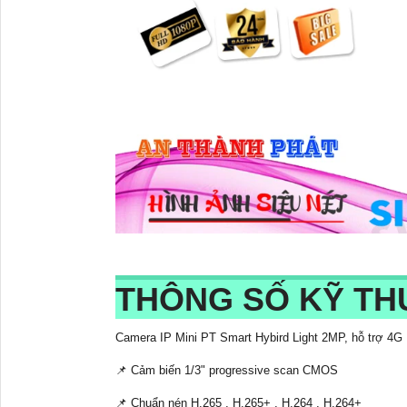
THÔNG SỐ KỸ TH
Camera IP Mini PT Smart Hybird Light 2MP, hỗ trợ 4G
📌 Cảm biến 1/3" progressive scan CMOS
📌 Chuẩn nén H.265 , H.265+ , H.264 , H.264+