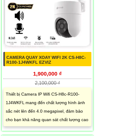
CAMERA QUAY XOAY WIFI 2K CS-H8C-
R100-1J4WKFL EZVIZ
1,900,000 ₫
2,100,000 ₫
Thiết bị Camera IP Wifi CS-H8c-R100-
1J4WKFL mang đến chất lượng hình ảnh
sắc nét lên đến 4.0 megapixel, đảm bảo
cho bạn khả năng quan sát chất lượng cao