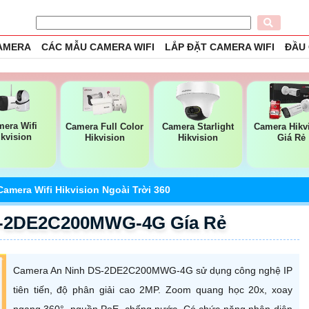
CAMERA
CÁC MẪU CAMERA WIFI
LẮP ĐẶT CAMERA WIFI
ĐẦU
era Wifi
Camera Full Color
Camera Starlight
Camera Hikv
ikvision
Hikvision
Hikvision
Giá Rẻ
Camera Wifi Hikvision Ngoài Trời 360
S-2DE2C200MWG-4G Gía Rẻ
Camera An Ninh DS-2DE2C200MWG-4G sử dụng công nghệ IP
tiên tiến, độ phân giải cao 2MP. Zoom quang học 20x, xoay
ngang 360°, nguồn PoE, chống nước. Có chức năng nhận diện