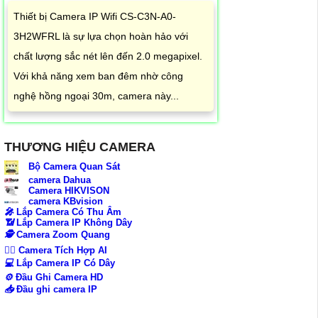
Thiết bị Camera IP Wifi CS-C3N-A0-
3H2WFRL là sự lựa chọn hoàn hảo với
chất lượng sắc nét lên đến 2.0 megapixel.
Với khả năng xem ban đêm nhờ công
nghệ hồng ngoại 30m, camera này...
THƯƠNG HIỆU CAMERA
Bộ Camera Quan Sát
camera Dahua
Camera HIKVISON
camera KBvision
️🎤️
Lắp Camera Có Thu Âm
📶
Lắp Camera IP Không Dây
🕵️
Camera Zoom Quang
🧛‍♀️
Camera Tích Hợp AI
💻
Lắp Camera IP Có Dây
⚙️
Đầu Ghi Camera HD
📥
Đầu ghi camera IP