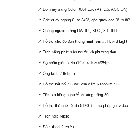
📌 Độ nhạy sáng Color: 0.04 Lux @ (F1.6, AGC ON)
📌 Góc quay ngang 0° to 345°, góc quay dọc 0° to 80°
📌 Chống ngược sáng DWDR , BLC , 3D DNR
📌 Hỗ trợ chế độ đèn thông minh Smart Hybrid Light
📌 Tính năng phát hiện người và phương tiện
📌 Độ phân giải tối đa (1920 × 1080)/25fps
📌 Ống kính 2.8/4mm
📌 Hỗ trợ kết nối 4G với khe cắm NanoSim 4G.
📌 Tầm xa hồng ngoại/Ánh sáng trắng 30m
📌 Hỗ trợ thẻ nhớ tối đa 512GB , cho phép ghi video
📌 Tích hợp Micro
📌 Đàm thoại 2 chiều.