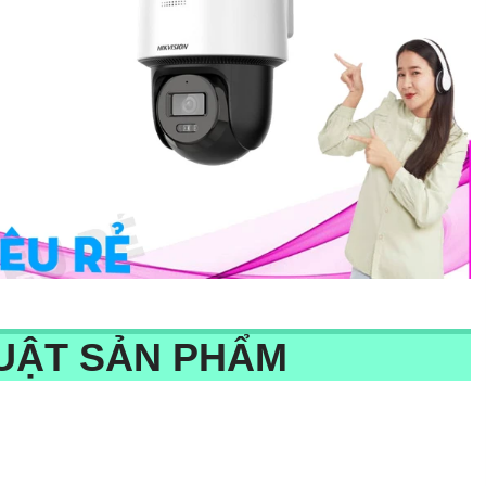
UẬT SẢN PHẨM