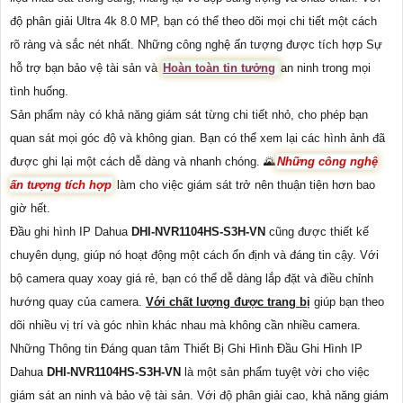
độ phân giải Ultra 4k 8.0 MP, bạn có thể theo dõi mọi chi tiết một cách
rõ ràng và sắc nét nhất. Những công nghệ ấn tượng được tích hợp Sự
hỗ trợ bạn bảo vệ tài sản và
Hoàn toàn tin tưởng
an ninh trong mọi
tình huống.
Sản phẩm này có khả năng giám sát từng chi tiết nhỏ, cho phép bạn
quan sát mọi góc độ và không gian. Bạn có thể xem lại các hình ảnh đã
được ghi lại một cách dễ dàng và nhanh chóng. 🌄
Những công nghệ
ấn tượng tích hợp
làm cho việc giám sát trở nên thuận tiện hơn bao
giờ hết.
Đầu ghi hình IP Dahua
DHI-NVR1104HS-S3H-VN
cũng được thiết kế
chuyên dụng, giúp nó hoạt động một cách ổn định và đáng tin cậy. Với
bộ camera quay xoay giá rẻ, bạn có thể dễ dàng lắp đặt và điều chỉnh
hướng quay của camera.
Với chất lượng được trang bị
giúp bạn theo
dõi nhiều vị trí và góc nhìn khác nhau mà không cần nhiều camera.
Những Thông tin Đáng quan tâm Thiết Bị Ghi Hình Đầu Ghi Hình IP
Dahua
DHI-NVR1104HS-S3H-VN
là một sản phẩm tuyệt vời cho việc
giám sát an ninh và bảo vệ tài sản. Với độ phân giải cao, khả năng giám