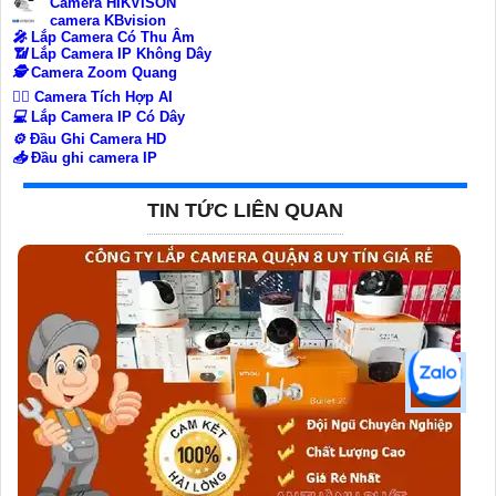
Camera HIKVISON
camera KBvision
️🎤️
Lắp Camera Có Thu Âm
📶
Lắp Camera IP Không Dây
🕵️
Camera Zoom Quang
🧛‍♀️
Camera Tích Hợp AI
💻
Lắp Camera IP Có Dây
⚙️
Đầu Ghi Camera HD
📥
Đầu ghi camera IP
TIN TỨC LIÊN QUAN