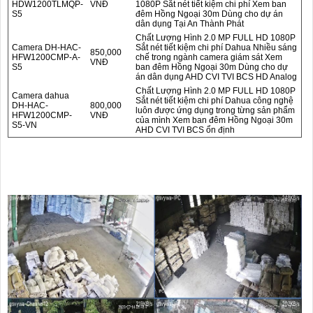
HDW1200TLMQP-
VNĐ
1080P Sắt nét tiết kiệm chi phí Xem ban
S5
đêm Hồng Ngoại 30m Dùng cho dự án
dân dụng Tại An Thành Phát
Chất Lượng Hình 2.0 MP FULL HD 1080P
Camera DH-HAC-
Sắt nét tiết kiệm chi phí Dahua Nhiều sáng
850,000
HFW1200CMP-A-
chế trong ngành camera giám sát Xem
VNĐ
S5
ban đêm Hồng Ngoại 30m Dùng cho dự
án dân dụng AHD CVI TVI BCS HD Analog
Chất Lượng Hình 2.0 MP FULL HD 1080P
Camera dahua
Sắt nét tiết kiệm chi phí Dahua công nghệ
DH-HAC-
800,000
luôn được ứng dụng trong từng sản phẩm
HFW1200CMP-
VNĐ
của mình Xem ban đêm Hồng Ngoại 30m
S5-VN
AHD CVI TVI BCS ổn định