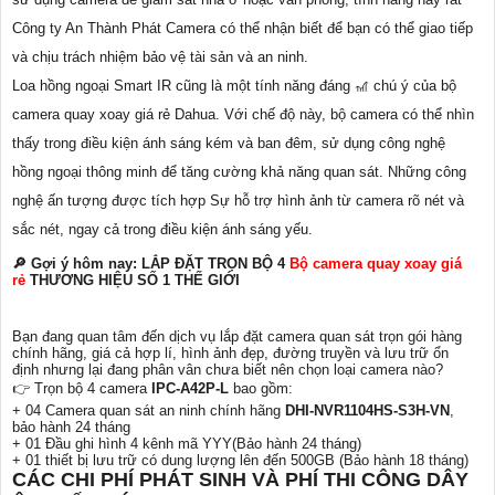
Công ty An Thành Phát Camera có thể nhận biết để bạn có thể giao tiếp
và chịu trách nhiệm bảo vệ tài sản và an ninh.
Loa hồng ngoại Smart IR cũng là một tính năng đáng 🎢 chú ý của bộ
camera quay xoay giá rẻ Dahua. Với chế độ này, bộ camera có thể nhìn
thấy trong điều kiện ánh sáng kém và ban đêm, sử dụng công nghệ
hồng ngoại thông minh để tăng cường khả năng quan sát. Những công
nghệ ấn tượng được tích hợp Sự hỗ trợ hình ảnh từ camera rõ nét và
sắc nét, ngay cả trong điều kiện ánh sáng yếu.
🔎 Gợi ý hôm nay: LẮP ĐẶT TRỌN BỘ 4
Bộ camera quay xoay giá
rẻ
THƯƠNG HIỆU SỐ 1 THẾ GIỚI
Bạn đang quan tâm đến dịch vụ lắp đặt camera quan sát trọn gói hàng
chính hãng, giá cả hợp lí, hình ảnh đẹp, đường truyền và lưu trữ ổn
định nhưng lại đang phân vân chưa biết nên chọn loại camera nào?
👉 Trọn bộ 4 camera
IPC-A42P-L
bao gồm:
+ 04 Camera quan sát an ninh chính hãng
DHI-NVR1104HS-S3H-VN
,
bảo hành 24 tháng
+ 01 Đầu ghi hình 4 kênh mã YYY(Bảo hành 24 tháng)
+ 01 thiết bị lưu trữ có dung lượng lên đến 500GB (Bảo hành 18 tháng)
CÁC CHI PHÍ PHÁT SINH VÀ PHÍ THI CÔNG DÂY