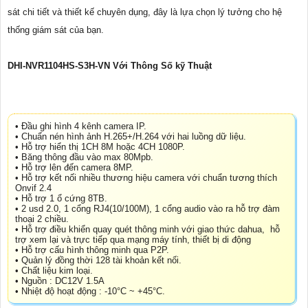
sát chi tiết và thiết kế chuyên dụng, đây là lựa chọn lý tưởng cho hệ
thống giám sát của bạn.
DHI-NVR1104HS-S3H-VN Với Thông Số kỹ Thuật
• Đầu ghi hình 4 kênh camera IP.
• Chuẩn nén hình ảnh H.265+/H.264 với hai luồng dữ liệu.
• Hỗ trợ hiển thị 1CH 8M hoặc 4CH 1080P.
• Băng thông đầu vào max 80Mpb.
• Hỗ trợ lên đến camera 8MP.
• Hỗ trợ kết nối nhiều thương hiệu camera với chuẩn tương thích
Onvif 2.4
• Hỗ trợ 1 ổ cứng 8TB.
• 2 usd 2.0, 1 cổng RJ4(10/100M), 1 cổng audio vào ra hỗ trợ đàm
thoại 2 chiều.
• Hỗ trợ điều khiển quay quét thông minh với giao thức dahua, hỗ
trợ xem lại và trực tiếp qua mạng máy tính, thiết bị di động
• Hỗ trợ cấu hình thông minh qua P2P.
• Quản lý đồng thời 128 tài khoản kết nối.
• Chất liệu kim loại.
• Nguồn : DC12V 1.5A
• Nhiệt độ hoạt động : -10°C ~ +45°C.