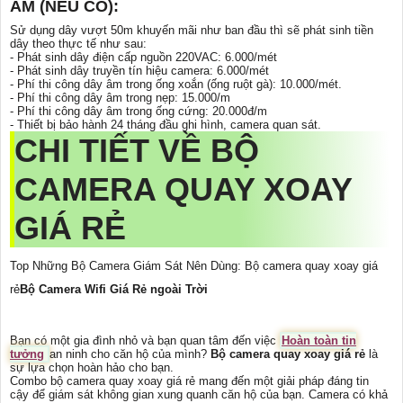
ÂM (NẾU CÓ):
Sử dụng dây vượt 50m khuyến mãi như ban đầu thì sẽ phát sinh tiền
dây theo thực tế như sau:
- Phát sinh dây điện cấp nguồn 220VAC: 6.000/mét
- Phát sinh dây truyền tín hiệu camera: 6.000/mét
- Phí thi công dây âm trong ống xoắn (ống ruột gà): 10.000/mét.
- Phí thi công dây âm trong nẹp: 15.000/m
- Phí thi công dây âm trong ống cứng: 20.000đ/m
- Thiết bị bảo hành 24 tháng đầu ghi hình, camera quan sát.
CHI TIẾT VỀ
BỘ
CAMERA QUAY XOAY
GIÁ RẺ
Top Những Bộ Camera Giám Sát Nên Dùng: Bộ camera quay xoay giá
rẻ
Bộ Camera Wifi Giá Rẻ ngoài Trời
Bạn có một gia đình nhỏ và bạn quan tâm đến việc
Hoàn toàn tin
tưởng
an ninh cho căn hộ của mình?
Bộ camera quay xoay giá rẻ
là
sự lựa chọn hoàn hảo cho bạn.
Combo bộ camera quay xoay giá rẻ mang đến một giải pháp đáng tin
cậy để giám sát không gian xung quanh căn hộ của bạn. Camera có khả