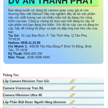
DV AN THÀNH PHÁT
Bạn đang muốn sử dụng bộ camera quay xoay giá rẻ của
thương hiệu việt Dahua? Hãy trải nghiệm đầy đủ bộ sản phẩm
này với chất lượng cao và nhiều mẫu mã đa dạng cho công
trình của bạn. Công ty chúng tôi hứa cam kết đáng tin cậy về
sản phẩm mà bạn đang tìm kiếm. Với độ tin cậy cao và đáng tin
cậy, hãy để chúng tôi phục vụ bạn và đáp ứng mọi nhu cầu của
bạn.
Trụ Sở:
51 Lũy Bán Bích, P. Tân Thới Hòa, Q.Tân Phú,
TP.HCM
Hotline: 0938.11.23.99
Chi Nhánh 1:
445/38 Tân Hòa Đông,P Bình Trị Đông, Bình
Tân, TP HCM
Kỹ Thuật:
0906.855.330
Điện Thoại:
(028) 6688.4949
Thông Tin:
Lắp Camera Kbvision Trọn Gói
Camera Visioncop Trọn Bộ
Camera Hikvision Ultra 4K
Lắp Phân Biệt Được Người Hãng kbvision