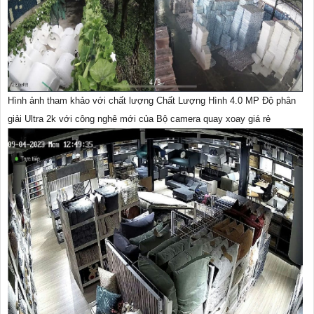
Hình ảnh tham khảo với chất lượng Chất Lượng Hình 4.0 MP Độ phân
giải Ultra 2k với công nghê mới của Bộ camera quay xoay giá rẻ