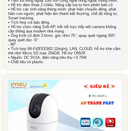
• Tầm xa hồng ngoại 10m với công nghệ hồng ngoại thông minh.
• Hỗ trợ đàm thoại 2 chiều. Nâng cấp loa to hơn phiên bản cũ
• Hỗ trợ các tính năng thông minh: phát hiện chuyển động, phát
hiện con người, phát hiện âm thanh bất thường, chế độ riêng tư,
Smart tracking.
• Tích hợp còi báo động.
• Hỗ trợ chức năng Soft-AP, kết nối trực tiếp wifi camera không
cần thông qua modem nhà mạng.
• Ống kính cố đinh 3.6mm, góc nhìn 75°, quay quét ngang 355°,
quay quét dọc -5°
- 80°.
• Tích hợp Wi-Fi(IEEE802.11b/g/n), LAN, CLOUD, hỗ trợ khe cắm
thẻ nhớ Micro SD max 256GB. Hỗ trợ ONVIF.
• Nguồn: DC 5V1A, điện năng tiêu thụ <3.75W
• Chất liệu vỏ plastic.