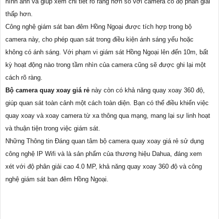
hình ảnh và giúp xem chi tiết rõ ràng hơn so với camera có độ phân giải
thấp hơn.
Công nghệ giám sát ban đêm Hồng Ngoại được tích hợp trong bộ
camera này, cho phép quan sát trong điều kiện ánh sáng yếu hoặc
không có ánh sáng. Với phạm vi giám sát Hồng Ngoại lên đến 10m, bất
kỳ hoạt động nào trong tầm nhìn của camera cũng sẽ được ghi lại một
cách rõ ràng.
Bộ camera quay xoay giá rẻ
này còn có khả năng quay xoay 360 độ,
giúp quan sát toàn cảnh một cách toàn diện. Bạn có thể điều khiển việc
quay xoay và xoay camera từ xa thông qua mạng, mang lại sự linh hoạt
và thuận tiện trong việc giám sát.
Những Thông tin Đáng quan tâm bộ camera quay xoay giá rẻ sử dụng
công nghệ IP Wifi và là sản phẩm của thương hiệu Dahua, đáng xem
xét với độ phân giải cao 4.0 MP, khả năng quay xoay 360 độ và công
nghệ giám sát ban đêm Hồng Ngoại.