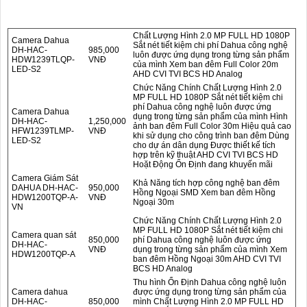
Chất Lượng Hình 2.0 MP FULL HD 1080P
Camera Dahua
Sắt nét tiết kiệm chi phí Dahua công nghệ
DH-HAC-
985,000
luôn được ứng dụng trong từng sản phẩm
HDW1239TLQP-
VNĐ
của mình Xem ban đêm Full Color 20m
LED-S2
AHD CVI TVI BCS HD Analog
Chức Năng Chính Chất Lượng Hình 2.0
MP FULL HD 1080P Sắt nét tiết kiệm chi
phí Dahua công nghệ luôn được ứng
Camera Dahua
dụng trong từng sản phẩm của mình Hình
DH-HAC-
1,250,000
ảnh ban đêm Full Color 30m Hiệu quả cao
HFW1239TLMP-
VNĐ
khi sử dụng cho công trình ban đêm Dùng
LED-S2
cho dự án dân dụng Được thiết kế tích
hợp trên kỹ thuật AHD CVI TVI BCS HD
Hoặt Động Ổn Định đang khuyến mãi
Camera Giám Sát
Khả Năng tích hợp công nghệ ban đêm
DAHUA DH-HAC-
950,000
Hồng Ngoại SMD Xem ban đêm Hồng
HDW1200TQP-A-
VNĐ
Ngoại 30m
VN
Chức Năng Chính Chất Lượng Hình 2.0
MP FULL HD 1080P Sắt nét tiết kiệm chi
Camera quan sát
850,000
phí Dahua công nghệ luôn được ứng
DH-HAC-
VNĐ
dụng trong từng sản phẩm của mình Xem
HDW1200TQP-A
ban đêm Hồng Ngoại 30m AHD CVI TVI
BCS HD Analog
Thu hình Ổn Định Dahua công nghệ luôn
Camera dahua
được ứng dụng trong từng sản phẩm của
DH-HAC-
850,000
mình Chất Lượng Hình 2.0 MP FULL HD