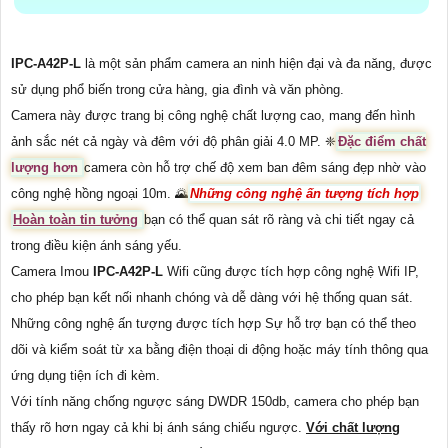
IPC-A42P-L
là một sản phẩm camera an ninh hiện đại và đa năng, được
sử dụng phổ biến trong cửa hàng, gia đình và văn phòng.
Camera này được trang bị công nghệ chất lượng cao, mang đến hình
ảnh sắc nét cả ngày và đêm với độ phân giải 4.0 MP. ❈
Đặc điểm chất
lượng hơn
camera còn hỗ trợ chế độ xem ban đêm sáng đẹp nhờ vào
công nghệ hồng ngoại 10m. 🌄
Những công nghệ ấn tượng tích hợp
Hoàn toàn tin tưởng
bạn có thể quan sát rõ ràng và chi tiết ngay cả
trong điều kiện ánh sáng yếu.
Camera Imou
IPC-A42P-L
Wifi cũng được tích hợp công nghệ Wifi IP,
cho phép bạn kết nối nhanh chóng và dễ dàng với hệ thống quan sát.
Những công nghệ ấn tượng được tích hợp Sự hỗ trợ bạn có thể theo
dõi và kiểm soát từ xa bằng điện thoại di động hoặc máy tính thông qua
ứng dụng tiện ích đi kèm.
Với tính năng chống ngược sáng DWDR 150db, camera cho phép bạn
thấy rõ hơn ngay cả khi bị ánh sáng chiếu ngược.
Với chất lượng