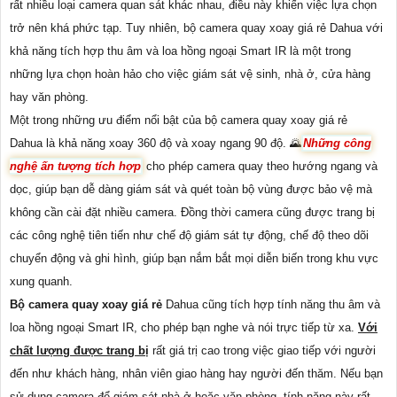
rất nhiều loại camera quan sát khác nhau, điều này khiến việc lựa chọn
trở nên khá phức tạp. Tuy nhiên, bộ camera quay xoay giá rẻ Dahua với
khả năng tích hợp thu âm và loa hồng ngoại Smart IR là một trong
những lựa chọn hoàn hảo cho việc giám sát vệ sinh, nhà ở, cửa hàng
hay văn phòng.
Một trong những ưu điểm nổi bật của bộ camera quay xoay giá rẻ
Dahua là khả năng xoay 360 độ và xoay ngang 90 độ. 🌄
Những công
nghệ ấn tượng tích hợp
cho phép camera quay theo hướng ngang và
dọc, giúp bạn dễ dàng giám sát và quét toàn bộ vùng được bảo vệ mà
không cần cài đặt nhiều camera. Đồng thời camera cũng được trang bị
các công nghệ tiên tiến như chế độ giám sát tự động, chế độ theo dõi
chuyển động và ghi hình, giúp bạn nắm bắt mọi diễn biến trong khu vực
xung quanh.
Bộ camera quay xoay giá rẻ
Dahua cũng tích hợp tính năng thu âm và
loa hồng ngoại Smart IR, cho phép bạn nghe và nói trực tiếp từ xa.
Với
chất lượng được trang bị
rất giá trị cao trong việc giao tiếp với người
đến như khách hàng, nhân viên giao hàng hay người đến thăm. Nếu bạn
sử dụng camera để giám sát nhà ở hoặc văn phòng, tính năng này rất