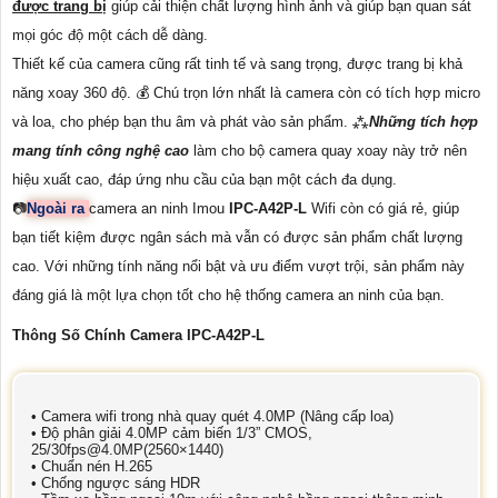
được trang bị
giúp cải thiện chất lượng hình ảnh và giúp bạn quan sát
mọi góc độ một cách dễ dàng.
Thiết kế của camera cũng rất tinh tế và sang trọng, được trang bị khả
năng xoay 360 độ. 💰 Chú trọn lớn nhất là camera còn có tích hợp micro
và loa, cho phép bạn thu âm và phát vào sản phẩm. ⁂
Những tích hợp
mang tính công nghệ cao
làm cho bộ camera quay xoay này trở nên
hiệu xuất cao, đáp ứng nhu cầu của bạn một cách đa dụng.
📷
Ngoài ra
camera an ninh Imou
IPC-A42P-L
Wifi còn có giá rẻ, giúp
bạn tiết kiệm được ngân sách mà vẫn có được sản phẩm chất lượng
cao. Với những tính năng nổi bật và ưu điểm vượt trội, sản phẩm này
đáng giá là một lựa chọn tốt cho hệ thống camera an ninh của bạn.
Thông Số Chính Camera IPC-A42P-L
• Camera wifi trong nhà quay quét 4.0MP (Nâng cấp loa)
• Độ phân giải 4.0MP cảm biến 1/3” CMOS,
25/30fps@4.0MP(2560×1440)
• Chuẩn nén H.265
• Chống ngược sáng HDR