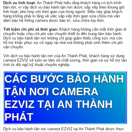
Dịch vụ linh hoạt:
An Thành Phát hiểu rằng khách hàng có lịch trình
bận rộn, vì vậy dịch vụ bảo hành tận nơi được sắp xếp theo khung giờ
linh hoạt, phù hợp với thời gian của từng người. Điều này giúp khách
hàng không phải lo lắng về việc sắp xếp thời gian sửa chữa mà vẫn
đảm bảo hệ thống camera được bảo trì, sửa chữa kịp thời.
Tiết kiệm chi phí và thời gian:
Khách hàng không cần mất thời gian di
chuyển hoặc chịu chi phí vận chuyển thiết bị đến trung tâm bảo hành.
Dịch vụ bảo hành tận nơi không chỉ giúp giảm thiểu công sức mà còn
hỗ trợ khắc phục sự cố ngay tại nhà mà không phát sinh thêm chi phí
vận chuyển.
Với dịch vụ bảo hành tận nơi của An Thành Phát, khách hàng sử dụng
camera EZVIZ sẽ luôn an tâm về chất lượng, thời gian và sự hỗ trợ tận
tình từ đội ngũ kỹ thuật chuyên nghiệp.
CÁC BƯỚC BẢO HÀNH
TẬN NƠI CAMERA
EZVIZ TẠI AN THÀNH
PHÁT
Dịch vụ bảo hành tận nơi camera EZVIZ tại An Thành Phát được thực