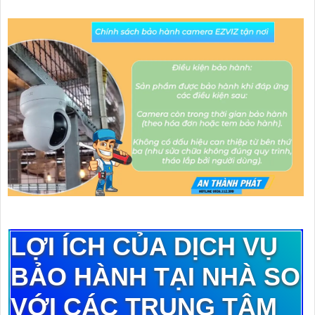
LỢI ÍCH CỦA DỊCH VỤ
BẢO HÀNH TẠI NHÀ SO
VỚI CÁC TRUNG TÂM