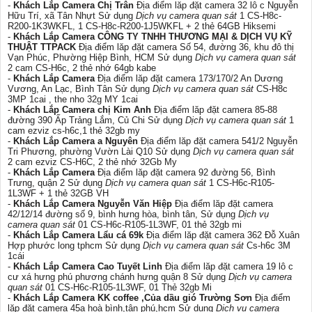
-
Khách Lắp Camera Chị Trân
Địa điểm lăp đặt camera 32 lô c Nguyễn
Hữu Trí, xã Tân Nhựt Sử dụng
Dịch vụ camera quan sát
1 CS-H8c-
R200-1K3WKFL, 1 CS-H8c-R200-1J5WKFL + 2 thẻ 64GB Hiksemi
-
Khách Lắp Camera CÔNG TY TNHH THƯƠNG MẠI & DỊCH VỤ KỸ
THUẬT TTPACK
Địa điểm lăp đặt camera Số 54, đường 36, khu đô thị
Vạn Phúc, Phường Hiệp Bình, HCM Sử dụng
Dịch vụ camera quan sát
2 cam CS-H6c, 2 thẻ nhớ 64gb kabe
-
Khách Lắp Camera
Địa điểm lăp đặt camera 173/170/2 An Dương
Vương, An Lạc, Bình Tân Sử dụng
Dịch vụ camera quan sát
CS-H8c
3MP 1cai , the nho 32g MY 1cai
-
Khách Lắp Camera chị Kim Anh
Địa điểm lăp đặt camera 85-88
đường 390 Ấp Trảng Lắm, Củ Chi Sử dụng
Dịch vụ camera quan sát
1
cam ezviz cs-h6c,1 thẻ 32gb my
-
Khách Lắp Camera a Nguyên
Địa điểm lăp đặt camera 541/2 Nguyễn
Tri Phương, phường Vườn Lài Q10 Sử dụng
Dịch vụ camera quan sát
2 cam ezviz CS-H6C, 2 thẻ nhớ 32Gb My
-
Khách Lắp Camera
Địa điểm lăp đặt camera 92 đường 56, Bình
Trưng, quận 2 Sử dụng
Dịch vụ camera quan sát
1 CS-H6c-R105-
1L3WF + 1 thẻ 32GB VH
-
Khách Lắp Camera Nguyễn Văn Hiệp
Địa điểm lăp đặt camera
42/12/14 đường số 9, bình hưng hòa, bình tân, Sử dụng
Dịch vụ
camera quan sát
01 CS-H6c-R105-1L3WF, 01 thẻ 32gb mi
-
Khách Lắp Camera Lẩu cá 69k
Địa điểm lăp đặt camera 362 Đỗ Xuân
Hợp phước long tphcm Sử dụng
Dịch vụ camera quan sát
Cs-h6c 3M
1cái
-
Khách Lắp Camera Cao Tuyết Linh
Địa điểm lăp đặt camera 19 lô c
cư xá hưng phú phương chánh hưng quận 8 Sử dụng
Dịch vụ camera
quan sát
01 CS-H6c-R105-1L3WF, 01 Thẻ 32gb Mi
-
Khách Lắp Camera KK coffee ,Của dầu gió Trường Sơn
Địa điểm
lăp đặt camera 45a hoà bình,tân phú,hcm Sử dụng
Dịch vụ camera