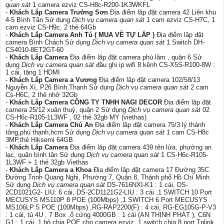
quan sát
1 camera ezviz CS-H8c-R200-1K3WKFL
-
Khách Lắp Camera Trường Sơn
Địa điểm lăp đặt camera 42 Liên khu
4-5 Bình Tân Sử dụng
Dịch vụ camera quan sát
1 cam ezviz CS-H7C, 1
cam ezviz CS-H9c, 2 thẻ 64Gb
-
Khách Lắp Camera Anh Tú ( MUA VỀ TỰ LẮP )
Địa điểm lăp đặt
camera Bình Chách Sử dụng
Dịch vụ camera quan sát
1 Switch DH-
CS4010-8ET2GT-60
-
Khách Lắp Camera
Địa điểm lăp đặt camera phú lâm , quận 6 Sử
dụng
Dịch vụ camera quan sát
đầu ghi ip wifi 8 kênh CS-X5S-R100-8W :
1 cái, tặng 1 HDMI
-
Khách Lắp Camera a Vương
Địa điểm lăp đặt camera 102/58/13
Nguyễn Xí, P26 Bình Thạnh Sử dụng
Dịch vụ camera quan sát
2 cam
Cs-H6C, 2 thẻ nhớ 32Gb
-
Khách Lắp Camera CÔNG TY TNHH NAGI DECOR
Địa điểm lăp đặt
camera 25/12 xuân thuỷ, quận 2 Sử dụng
Dịch vụ camera quan sát
02
CS-H6c-R105-1L3WF , 02 thẻ 32gb MY (viethas)
-
Khách Lắp Camera Chú An
Địa điểm lăp đặt camera 75/3 lý thánh
tông,phú thạnh,hcm Sử dụng
Dịch vụ camera quan sát
1 cam CS-H8c
3MP,thẻ Hiksemi 64GB
-
Khách Lắp Camera
Địa điểm lăp đặt camera 439 tên lửa, phường an
lạc, quận bình tân Sử dụng
Dịch vụ camera quan sát
1 CS-H6c-R105-
1L3WF + 1 thẻ 32gb Viethas
-
Khách Lắp Camera a Khoa
Địa điểm lăp đặt camera 17 Đường 35C
Đường Trịnh Quang Nghị, Phường 7, Quận 8, Thành phố Hồ Chí Minh
Sử dụng
Dịch vụ camera quan sát
DS-7616NXI-K1 : 1 cái, DS-
2CD1021G2- LIU: 6 cái, DS-2CD1121G2-LIU : 3 cái ,1 SWITCH 10 Port
MECUSYS MS110P 8 POE (100Mbps) ,1 SWITCH 6 Port MECUSYS
MS106LP 5 POE (100Mbps) ,RG-RAP2200(F) : 4 cái, RG-EG105G-P-V3
: 1 cái, tủ 4U , 7 Box ,ổ cứng 4000GB : 1 cái (AN THỊNH PHÁT ), C6N
G1 : 1 cái, 1 bộ chia POE cho camera ezviz, 1 switch chia 8 port Tplink