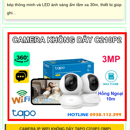
kép thông minh và LED ánh sáng ấm tầm xa 30m, thiết bị giúp
ghi...
CAMERA IP WIFI KHÔNG DÂY TAPO C210P2 (3MP)