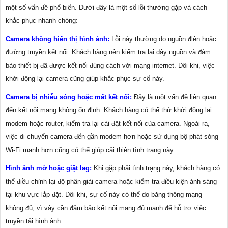
một số vấn đề phổ biến. Dưới đây là một số lỗi thường gặp và cách
khắc phục nhanh chóng:
Camera không hiển thị hình ảnh:
Lỗi này thường do nguồn điện hoặc
đường truyền kết nối. Khách hàng nên kiểm tra lại dây nguồn và đảm
bảo thiết bị đã được kết nối đúng cách với mạng internet. Đôi khi, việc
khởi động lại camera cũng giúp khắc phục sự cố này.
Camera bị nhiễu sóng hoặc mất kết nối:
Đây là một vấn đề liên quan
đến kết nối mạng không ổn định. Khách hàng có thể thử khởi động lại
modem hoặc router, kiểm tra lại cài đặt kết nối của camera. Ngoài ra,
việc di chuyển camera đến gần modem hơn hoặc sử dụng bộ phát sóng
Wi-Fi mạnh hơn cũng có thể giúp cải thiện tình trạng này.
Hình ảnh mờ hoặc giật lag:
Khi gặp phải tình trạng này, khách hàng có
thể điều chỉnh lại độ phân giải camera hoặc kiểm tra điều kiện ánh sáng
tại khu vực lắp đặt. Đôi khi, sự cố này có thể do băng thông mạng
không đủ, vì vậy cần đảm bảo kết nối mạng đủ mạnh để hỗ trợ việc
truyền tải hình ảnh.