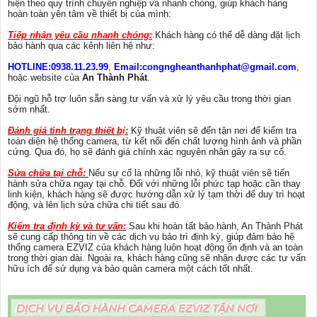
hiện theo quy trình chuyên nghiệp và nhanh chóng, giúp khách hàng
hoàn toàn yên tâm về thiết bị của mình:
Tiếp nhận yêu cầu nhanh chóng:
Khách hàng có thể dễ dàng đặt lịch
bảo hành qua các kênh liên hệ như:
HOTLINE:0938.11.23.99
,
Email:congngheanthanhphat@gmail.com
,
hoặc website của
An Thành Phát
.
Đội ngũ hỗ trợ luôn sẵn sàng tư vấn và xử lý yêu cầu trong thời gian
sớm nhất.
Đánh giá tình trạng thiết bị:
Kỹ thuật viên sẽ đến tận nơi để kiểm tra
toàn diện hệ thống camera, từ kết nối đến chất lượng hình ảnh và phần
cứng. Qua đó, họ sẽ đánh giá chính xác nguyên nhân gây ra sự cố.
Sửa chữa tại chỗ:
Nếu sự cố là những lỗi nhỏ, kỹ thuật viên sẽ tiến
hành sửa chữa ngay tại chỗ. Đối với những lỗi phức tạp hoặc cần thay
linh kiện, khách hàng sẽ được hướng dẫn xử lý tạm thời để duy trì hoạt
động, và lên lịch sửa chữa chi tiết sau đó.
Kiểm tra định kỳ và tư vấn:
Sau khi hoàn tất bảo hành, An Thành Phát
sẽ cung cấp thông tin về các dịch vụ bảo trì định kỳ, giúp đảm bảo hệ
thống camera EZVIZ của khách hàng luôn hoạt động ổn định và an toàn
trong thời gian dài. Ngoài ra, khách hàng cũng sẽ nhận được các tư vấn
hữu ích để sử dụng và bảo quản camera một cách tốt nhất.