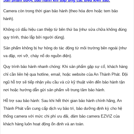
Sản phẩm được bảo hành khi đáp ứng các điều kiện sau:
Camera còn trong thời gian bảo hành (theo hóa đơn hoặc tem bảo
hành).
Không có dấu hiệu can thiệp từ bên thứ ba (như sửa chữa không đúng
quy trình, tháo lắp bởi người dùng).
Sản phẩm không bị hư hỏng do tác động từ môi trường bên ngoài (như
va đập, rơi vỡ, cháy nổ do nguồn điện).
Quy trình bảo hành nhanh chóng: Khi sản phẩm gặp sự cố, khách hàng
chỉ cần liên hệ qua hotline, email, hoặc website của An Thành Phát. Đội
ngũ hỗ trợ sẽ tiếp nhận yêu cầu và cử kỹ thuật viên đến bảo hành tận
nơi hoặc hướng dẫn gửi sản phẩm về trung tâm bảo hành.
Hỗ trợ sau bảo hành: Sau khi hết thời gian bảo hành chính hãng, An
Thành Phát vẫn cung cấp dịch vụ bảo trì, bảo dưỡng định kỳ cho hệ
thống camera với mức chi phí ưu đãi, đảm bảo camera EZVIZ của
khách hàng luôn hoạt động ổn định và an toàn.