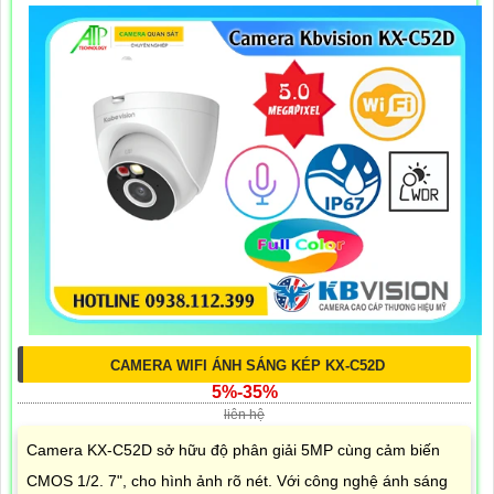
CAMERA WIFI ÁNH SÁNG KÉP KX-C52D
5%-35%
liên hệ
Camera KX-C52D sở hữu độ phân giải 5MP cùng cảm biến
CMOS 1/2. 7", cho hình ảnh rõ nét. Với công nghệ ánh sáng