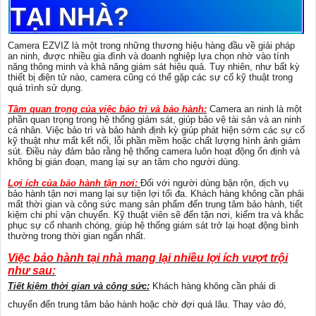
TẠI NHÀ?
Camera EZVIZ là một trong những thương hiệu hàng đầu về giải pháp
an ninh, được nhiều gia đình và doanh nghiệp lựa chọn nhờ vào tính
năng thông minh và khả năng giám sát hiệu quả. Tuy nhiên, như bất kỳ
thiết bị điện tử nào, camera cũng có thể gặp các sự cố kỹ thuật trong
quá trình sử dụng.
Tầm quan trọng của việc bảo trì và bảo hành:
Camera an ninh là một
phần quan trọng trong hệ thống giám sát, giúp bảo vệ tài sản và an ninh
cá nhân. Việc bảo trì và bảo hành định kỳ giúp phát hiện sớm các sự cố
kỹ thuật như mất kết nối, lỗi phần mềm hoặc chất lượng hình ảnh giảm
sút. Điều này đảm bảo rằng hệ thống camera luôn hoạt động ổn định và
không bị gián đoạn, mang lại sự an tâm cho người dùng.
Lợi ích của bảo hành tận nơi:
Đối với người dùng bận rộn, dịch vụ
bảo hành tận nơi mang lại sự tiện lợi tối đa. Khách hàng không cần phải
mất thời gian và công sức mang sản phẩm đến trung tâm bảo hành, tiết
kiệm chi phí vận chuyển. Kỹ thuật viên sẽ đến tận nơi, kiểm tra và khắc
phục sự cố nhanh chóng, giúp hệ thống giám sát trở lại hoạt động bình
thường trong thời gian ngắn nhất.
Việc bảo hành tại nhà mang lại nhiều lợi ích vượt trội
như sau:
Tiết kiệm thời gian và công sức:
Khách hàng không cần phải di
chuyển đến trung tâm bảo hành hoặc chờ đợi quá lâu. Thay vào đó,