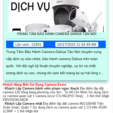
TRUNG TÂM BẢO HÀNH CAMERA DAHUA TẬN NƠI
Lần xem: 13301
10/17/2024 11:54:49 AM
Trung Tâm Bảo Hành Camera Dahua Tận Nơi chuyên cung
cấp dịch vụ sửa chữa, bảo hành camera Dahua trên toàn
quốc. Với đội ngũ kỹ thuật chuyên nghiệp, uy tín và chất
lượng dịch vụ cao, chúng tôi cam kết mang lại sự hài lòng cho
khách hàng
Khách Hàng Mới Sử Dụng Camera Ezvis
-
Khách Lắp Camera bệnh viên phạm ngọc thach
Địa điểm lăp đặt
camera 120 hồng bàng,phường chợ lớn , Tp Hồ Chí Minh Sử dụng
Dịch
vụ camera quan sát
1 camera ezviz CS-H6c(PrO 3mp). , 1 thẻ nhớ 64gb
KBVISION 64GB
-
Khách Lắp Camera nhật
Địa điểm lăp đặt camera 861/165/68 Trần
Xuân Soạn, Quận 7 Sử dụng
Dịch vụ camera quan sát
1 CS-H6c-R105-
1L3WF + 1 thẻ 64gb kbt