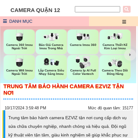
CAMERA QUẬN 12
DANH MỤC
Camera 360 Imou
Camera Imou 360
Báo Giá Camera
Camera Thiết Kế
Ngoài Trời
Imou Trong Nhà
Kim Loại Imou
Camera Wifi Imou
Camera Theo Dõi
Lắp Camera Siêu
Camera Ip AI Full
Ngoài Trời
Đóng Hàng
Nhạy Sáng Imou
Color Vantech
TRUNG TÂM BẢO HÀNH CAMERA EZVIZ TẬN
NƠI
10/17/2024 3:59:48 PM
Mức độ quan tâm: 15177
Trung tâm bảo hành camera EZVIZ tận nơi cung cấp dịch vụ
sửa chữa chuyên nghiệp, nhanh chóng và hiệu quả. Đội ngũ
kỹ thuật viên tận tâm, giàu kinh nghiệm sẽ giúp khắc phục sự