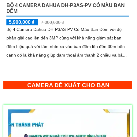
BỘ 4 CAMERA DAHUA DH-P3AS-PV CÓ MÀU BAN
ĐÊM
5,900,000 ₫
7,000,000 ₫
Bộ 4 Camera Dahua DH-P3AS-PV Có Màu Ban Đêm với độ
phân giải cao lên đến 3MP cùng với khả năng giám sát ban
đêm hiệu quả với tầm nhìn xa vào ban đêm lên đến 30m bên
cạnh đó là khả năng giúp đàm thoại âm thanh 2 chiều và báo
động răng de chủ động khi phát hiện xâm nhập
CAMERA ĐỀ XUẤT CHO BẠN