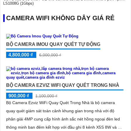
LS1008G (1Gbps)
CAMERA WIFI KHÔNG DÂY GIÁ RẺ
BỘ CAMERA IMOU QUAY QUÉT TỰ ĐỘNG
4,800,000 ₫
6,000,000 ₫
BỘ CAMERA EZVIZ WIFI QUAY QUÉT TRONG NHÀ
900,000 ₫
1,100,000 ₫
Bộ Camera Ezviz WiFi Quay Quét Trong Nhà là bộ camera
quay quét giám sát toàn cảnh khung gian trong nhà với độ
phân giải 4MP cung cấp hình ảnh sắc nét hồng ngoại đèn led
thông minh ban đêm kết hợp với đầu ghi 8 kênh X5S 8W và ổ