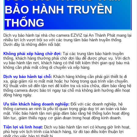
BẢO HÀNH TRUYỀN
THỐNG
Dịch vụ bảo hành tại nhà cho camera EZVIZ tại An Thành Phát mang lại
nhiều lợi ích vượt trội so với các trung tâm bảo hành truyền thống.
Dưới đây là những điểm nổi bật:
Không phải xếp hàng chờ đợi:
Tại các trung tâm bảo hành truyền
thống, khách hàng thường phải chờ đợi lâu để được phục vụ. Với dịch
vụ bảo hành tận nơi, khách hàng có thể tiết kiệm thời gian quý báu mà
không cần phải mất công di chuyển và xếp hàng.
Dịch vụ bảo hành tại chỗ:
Khách hàng không cần phải gửi thiết bị đi
xa, giúp giảm rủi ro mất mát hoặc hư hỏng trong quá trình vận chuyển.
Kỹ thuật viên sẽ đến tận nơi để kiểm tra và sửa chữa, đảm bảo rằng hệ
thống camera được bảo trì ngay tại chỗ mà không ảnh hưởng đến hoạt
động hàng ngày.
Ưu tiên khách hàng doanh nghiệp:
Đối với các doanh nghiệp, hệ
thống camera an ninh là yếu tố quan trọng giúp duy trì an toàn và bảo
mật. Việc bảo hành tận nơi giúp đảm bảo rằng hệ thống luôn hoạt động
liên tục, giảm thiểu nguy cơ gián đoạn trong hoạt động kinh doanh.
Tiện lợi và linh hoạt:
Dịch vụ bảo hành tận nơi có khung giờ linh hoạt,
phù hợp với lịch trình của khách hàng, từ đó tạo điều kiện thuận lợi
nhất cho việc bảo trì thiết bị.