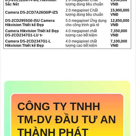
DS-2CE12D8T-PIRL Hikvision
2.0 megapixel Chất
1,930,000
Sắc Nét
lượng đúng tiêu chuẩn
VNĐ
2.0 megapixel Chất
15,900,000
Camera DS-2CD7A26G0/P-IZS
lượng đúng tiêu chuẩn
VNĐ
DS-2CD2955G0-ISU Camera
5.0 megapixel Ứng dụng
12,850,000
Hikvision Thiết kế Đẹp
cho công trình giá rẻ
VNĐ
Camera Hikvision Thiết kế Đẹp
4.0 megapixel chất
7,350,000
DS-2CD2347G1-LU ✨
lượng cao tiết kiệm
VNĐ
Camera DS-2CD2347G1-L
4.0 megapixel chất
7,100,000
Hikvision Thiết kế Đẹp
lượng cao tiết kiệm
VNĐ
CÔNG TY TNHH
TM-DV ĐẦU TƯ AN
THÀNH PHÁT