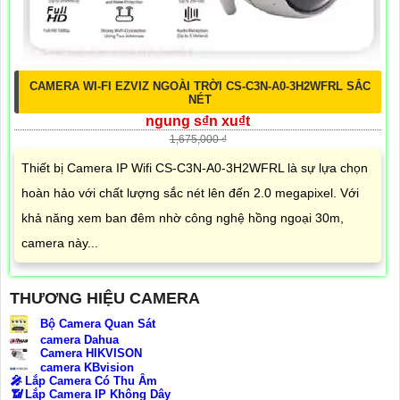
CAMERA WI-FI EZVIZ NGOÀI TRỜI CS-C3N-A0-3H2WFRL SẮC
NÉT
ngung s₫n xu₫t
1,675,000 ₫
Thiết bị Camera IP Wifi CS-C3N-A0-3H2WFRL là sự lựa chọn
hoàn hảo với chất lượng sắc nét lên đến 2.0 megapixel. Với
khả năng xem ban đêm nhờ công nghệ hồng ngoại 30m,
camera này...
THƯƠNG HIỆU CAMERA
Bộ Camera Quan Sát
camera Dahua
Camera HIKVISON
camera KBvision
️🎤️
Lắp Camera Có Thu Âm
📶
Lắp Camera IP Không Dây