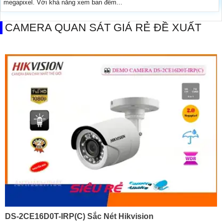
megapixel. Với khả năng xem ban đêm...
CAMERA QUAN SÁT GIÁ RẺ ĐỀ XUẤT
DS-2CE16D0T-IRP(C) Sắc Nét Hikvision