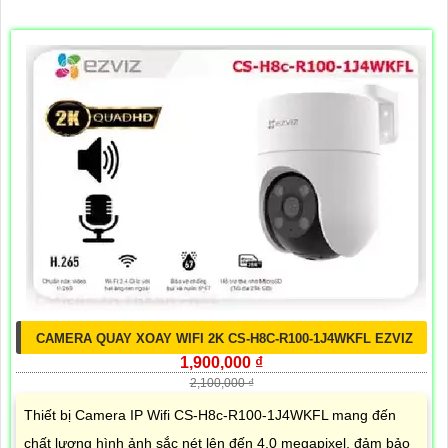
CAMERA QUAY XOAY WIFI 2K CS-H8C-R100-1J4WKFL EZVIZ
1,900,000 ₫
2,100,000 ₫
Thiết bị Camera IP Wifi CS-H8c-R100-1J4WKFL mang đến
chất lượng hình ảnh sắc nét lên đến 4.0 megapixel, đảm bảo