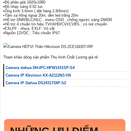
•Độ phân giải 1920x1080
•Độ nhạy sáng 0.02 lux
•Ống kính 3.6mm ( đặt hàng 2.8/6mm)
•Tầm xa hồng ngoại 20m, đèn led trằng 20m
•Hỗ trợ DNR/BLC/HLC , menu OSD , chống ngược sáng DWDR
•Hỗ trợ 4 chuẩn tín hiệu TVI/AHD/CVI/CVBS , có nút chuyển
•EXLPF : nhựa, EXLF: Vỏ sắt
•Nguồn 12VDC ; Tiêu chuẩn IP67
Tham khảo dòng sản phẩm Thu hình Chất Lượng giá rẻ:
Camera dahua DH-IPC-HFW1431SP-S4
Camera IP Kbvision KX-A2112N3-VN
Camera IP Dahua DS2431TDIP-S2