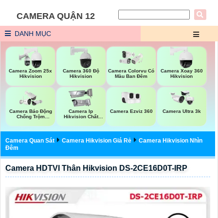
CAMERA QUẬN 12
DANH MỤC
Camera Zoom 25x
Camera 360 Độ
Camera Colorvu Có
Camera Xoay 360
Hikvision
Hikvision
Màu Ban Đêm
Hikvision
Camera Ezviz 360
Camera Báo Động
Camera Ip
Camera Ultra 3k
Chống Trộm
Hikvision Chất
Hikvision
Lượng
Camera Quan Sát
Camera Hikvision Giá Rẻ
Camera Hikvision Nhìn
Đêm
Camera HDTVI Thân Hikvision DS-2CE16D0T-IRP