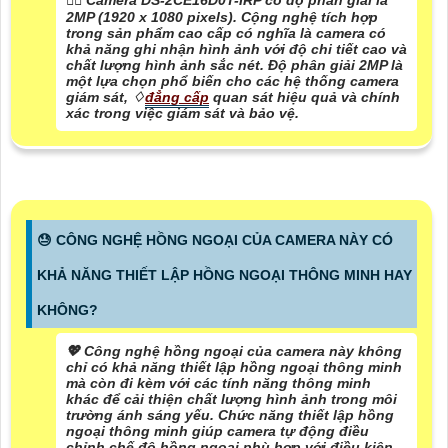
❤️‍💋‍ Camera DS-2CE16D0T-IRP có độ phân giải là
2MP (1920 x 1080 pixels). Cộng nghệ tích hợp
trong sản phẩm cao cấp có nghĩa là camera có
khả năng ghi nhận hình ảnh với độ chi tiết cao và
chất lượng hình ảnh sắc nét. Độ phân giải 2MP là
một lựa chọn phổ biến cho các hệ thống camera
giám sát, ♢
đẳng cấp
quan sát hiệu quả và chính
xác trong việc giám sát và bảo vệ.
😓 CÔNG NGHỆ HỒNG NGOẠI CỦA CAMERA NÀY CÓ
KHẢ NĂNG THIẾT LẬP HỒNG NGOẠI THÔNG MINH HAY
KHÔNG?
💖 Công nghệ hồng ngoại của camera này không
chỉ có khả năng thiết lập hồng ngoại thông minh
mà còn đi kèm với các tính năng thông minh
khác để cải thiện chất lượng hình ảnh trong môi
trường ánh sáng yếu. Chức năng thiết lập hồng
ngoại thông minh giúp camera tự động điều
chỉnh chế độ hồng ngoại phù hợp với điều kiện