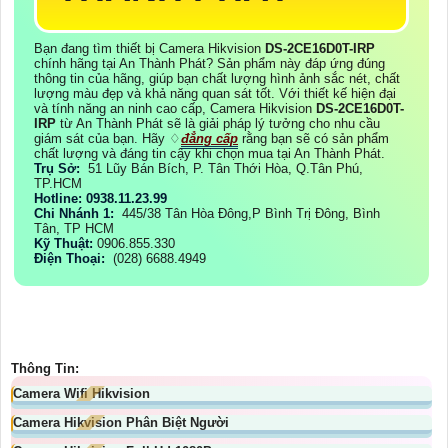
Bạn đang tìm thiết bị Camera Hikvision
DS-2CE16D0T-IRP
chính hãng tại An Thành Phát? Sản phẩm này đáp ứng đúng
thông tin của hãng, giúp bạn chất lượng hình ảnh sắc nét, chất
lượng màu đẹp và khả năng quan sát tốt. Với thiết kế hiện đại
và tính năng an ninh cao cấp, Camera Hikvision
DS-2CE16D0T-
IRP
từ An Thành Phát sẽ là giải pháp lý tưởng cho nhu cầu
giám sát của bạn. Hãy ♢
đẳng cấp
rằng bạn sẽ có sản phẩm
chất lượng và đáng tin cậy khi chọn mua tại An Thành Phát.
Trụ Sở:
51 Lũy Bán Bích, P. Tân Thới Hòa, Q.Tân Phú,
TP.HCM
Hotline: 0938.11.23.99
Chi Nhánh 1:
445/38 Tân Hòa Đông,P Bình Trị Đông, Bình
Tân, TP HCM
Kỹ Thuật:
0906.855.330
Điện Thoại:
(028) 6688.4949
Thông Tin:
Camera Wifi Hikvision
Camera Hikvision Phân Biệt Người