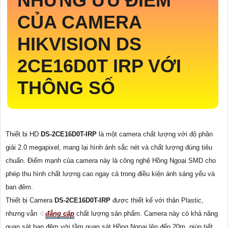
NHỮNG ƯU ĐIỂM
CỦA CAMERA
HIKVISION DS
2CE16D0T IRP VỚI
THÔNG SỐ
Thiết bị HD
DS-2CE16D0T-IRP
là một camera chất lượng với độ phân
giải 2.0 megapixel, mang lại hình ảnh sắc nét và chất lượng đúng tiêu
chuẩn. Điểm mạnh của camera này là công nghệ Hồng Ngoại SMD cho
phép thu hình chất lượng cao ngay cả trong điều kiện ánh sáng yếu và
ban đêm.
Thiết bị Camera
DS-2CE16D0T-IRP
được thiết kế với thân Plastic,
nhưng vẫn ♢
đẳng cấp
chất lượng sản phẩm. Camera này có khả năng
quan sát ban đêm với tầm quan sát Hồng Ngoại lên đến 20m, giúp tiết