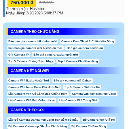
750,000 ₫
870,000 ₫
Thương hiệu:
Hikvision
Ngày đăng:
3/20/2023 5:08:37 PM
CAMERA THEO CHỨC NĂNG
Bản báo giá camera hikvision mới
Camera Đàm Thoại 2 Chiều Nên Dùng
bản báo giá camera wifi hikvision mới
Báo giá camera hikvision
Gía Camera IP
Báo giá camera ezviz ngoài trời
Top 5 Camera Chống Trộm Nhạy
Top 5 Camera Cho Kho Hàng
CAMERA KẾT NỐI WIFI
Camera Wifi Ezviz Ngoài Trời
Báo gia camera wifi Dahua
Camera Wifi Imou Cube Ghi Hình Nét
Top 5 Camera Wifi Giá Rẻ
Lắp Camera Wifi Có Cảnh Báo Chống trộm
Camera wifi kbvision Full Color
Lắp Camera Wifi Full Color giá rẻ
Lắp Camera Wifi Trong Nhà
CAMERA THEO GÓI
Lắp Bộ Camera Dahua Full Color ban đêm có màu
Bộ Camera Wifi Giá Rẻ
Bộ Camera Visioncop Ghi Âm Chính hãng
Bộ Camera Có Báo Đông