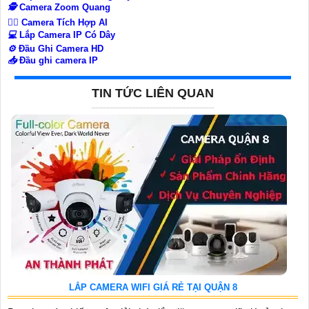
🕵️
Camera Zoom Quang
🧛‍♀️
Camera Tích Hợp AI
💻
Lắp Camera IP Có Dây
⚙️
Đầu Ghi Camera HD
📥
Đầu ghi camera IP
TIN TỨC LIÊN QUAN
LẮP CAMERA WIFI GIÁ RẺ TẠI QUẬN 8