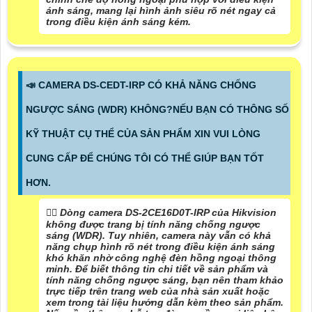
ánh sáng, mang lại hình ảnh siêu rõ nét ngay cả
trong điều kiện ánh sáng kém.
📣 CAMERA DS-CEDT-IRP CÓ KHẢ NĂNG CHỐNG
NGƯỢC SÁNG (WDR) KHÔNG?NẾU BẠN CÓ THÔNG SỐ
KỸ THUẬT CỤ THỂ CỦA SẢN PHẨM XIN VUI LÒNG
CUNG CẤP ĐỂ CHÚNG TÔI CÓ THỂ GIÚP BẠN TỐT
HƠN.
🙆‍♀️ Dòng camera DS-2CE16D0T-IRP của Hikvision
không được trang bị tính năng chống ngược
sáng (WDR). Tuy nhiên, camera này vẫn có khả
năng chụp hình rõ nét trong điều kiện ánh sáng
khó khăn nhờ công nghệ đèn hồng ngoại thông
minh. Để biết thông tin chi tiết về sản phẩm và
tính năng chống ngược sáng, bạn nên tham khảo
trực tiếp trên trang web của nhà sản xuất hoặc
xem trong tài liệu hướng dẫn kèm theo sản phẩm.