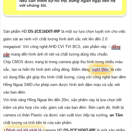
Nếu cần thêm sự hỗ trợ, đừng ngần ngại liên hệ
với chúng tôi.
Sản phẩm HD
DS-2CE16D0T-IRP
là một sự lựa chọn tuyệt vời cho việc
giám sát an ninh với chất lượng hình ảnh sắc nét lên đến 2.0
megapixel. Với công nghệ AHD CVI TVI BCS, sản phẩm này ♢
đẳng
cấp
mang đến hình ảnh rõ nét và chất lượng đúng tiêu chuẩn.
Chip CMOS được trang bị trong camera giúp thu hình trong nhiều màu
sắc, tạo ra hiển thị hình ảnh sống động. Điểm đáng
nghĩ Đến
là việc
sử dụng Đầu ghi giúp thu hình chất lượng, cùng với công nghệ ban đêm
Hồng Ngoại SMD cho phép xem được hình ảnh đậm màu và sắc nét
vào ban đêm.
Với khả năng Hồng Ngoại lên đến 20m, sản phẩm này là lựa chọn tiết
kiệm và phù hợp cho việc giám sát vào ban đêm. Bên cạnh đó, thiết bị
camera có thân Plastic và được sản xuất trực tiếp tại xưởng,
an Tâm
chất lượng và tính bền bỉ của sản phẩm.
️⚡
Đánh giá tốt nhất là
camera HD
DS-2CE16D0T-IRP
là một sản phẩm