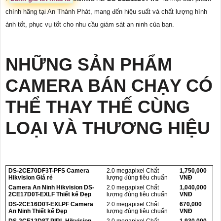
chính hãng tại An Thành Phát, mang đến hiệu suất và chất lượng hình
ảnh tốt, phục vụ tốt cho nhu cầu giám sát an ninh của bạn.
NHỮNG SẢN PHẨM
CAMERA BÁN CHẠY CÓ
THỂ THAY THẾ CÙNG
LOẠI VÀ THƯƠNG HIỆU
DS-2CE70DF3T-PFS Camera
2.0 megapixel Chất
1,750,000
Hikvision Giá rẻ
lượng đúng tiêu chuẩn
VNĐ
Camera An Ninh Hikvision DS-
2.0 megapixel Chất
1,040,000
2CE17D0T-EXLF Thiết kế Đẹp
lượng đúng tiêu chuẩn
VNĐ
DS-2CE16D0T-EXLPF Camera
2.0 megapixel Chất
670,000
An Ninh Thiết kế Đẹp
lượng đúng tiêu chuẩn
VNĐ