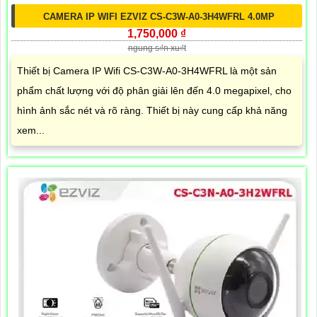
CAMERA IP WIFI EZVIZ CS-C3W-A0-3H4WFRL 4.0MP
1,750,000 ₫
ngung s₫n xu₫t
Thiết bị Camera IP Wifi CS-C3W-A0-3H4WFRL là một sản
phẩm chất lượng với độ phân giải lên đến 4.0 megapixel, cho
hình ảnh sắc nét và rõ ràng. Thiết bị này cung cấp khả năng
xem...