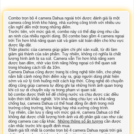
Combo trọn bộ 4 camera Dahua ngoài trời được đánh giá là một
camera công trình kho hàng, nhà xưởng công trình với nhiều ưu
cần nghĩ đến một trong những điểm.
Trước tiên, với mức giá rẻ, combo này có thể đáp ứng nhu cầu
an ninh của nhiều người dùng. Bộ combo bao gồm 4 camera ngoại
trởi Tin hơn khả năng quan sát và giám sát toàn diện cho khu vực
được lắp đặt.
Thân plastic của camera giúp giảm chi phí sản xuất, từ đó làm
giảm giá thành của sản phẩm. Tuy nhiên, không có nghĩa là chất
lượng hình ảnh bị sa sút. Camera vẫn Tin hơn khả năng xem
được ban đêm, nhờ vào tính năng hồng ngoại có thể quan sát
trong khoảng cách tối đa 10m.
Camera Dahua cũng được trang bị công nghệ tiên tiến, cho phép
nắm bắt cảnh nóng thời điểm xảy ra, giúp người dùng phát hiện
sớm và xử lý tình huống một cách kịp thời. Công nghệ dò chuyển
động cũng giúp camera tự động ghi lại những hình ảnh quan trọng
khi có sự di chuyển xảy ra trong phạm vi quan sát.
bộ combo được thiết kế để chống nước và chịu được các điều
kiện thời tiết khắc nghiệt. Với khả năng chịu lực và khả năng
chống bụi, camera Dahua có thể hoạt động ổn định trong môi
trường công trường, kho hàng hay nhà xưởng công trình.
Tuy nhiên, cần lưu ý rằng với mức giá rẻ, camera Dahua có thể
không đạt được chất lượng hình ảnh và độ phân giải cao như các
dòng camera cao cấp khác.
Những thông số ấn tượng
cần được
cân nhắc trước khi quyết định mua.
Đánh giá tốt nhất là combo trọn bộ 4 camera Dahua ngoài trời giá