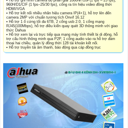
• Hỗ trợ ghi hình camera độ phân giải 1080N/720P(1 fps – 25 fps),
960H/D1/CIF (1 fps–25/30 fps), cổng ra tín hiệu video đồng thời
HDMI/VGA
• Hỗ trợ kết nối nhiều nhãn hiệu camera IP(4+1), hỗ trợ lên đến
camera 2MP với chuẩn tương tích Onvif 16.12
• Hỗ trợ 1 ổ cứng tối đa 6TB, 2 cổng usb 2.0, 1 cổng mạng
RJ45(100Mbps), hỗ trợ điều kiển quay quét 3D thông minh với giao
thức Dahua
• Hỗ trợ xem lại và trực tiếp qua mạng máy tính thiết bị di động, hỗ
trợ cấu hình thông minh qua P2P, 1 cổng audio vào ra hỗ trợ đàm
thoại hai chiều, quản lý đồng thời 128 tài khoản kết nối.
• Hỗ trợ truyền tải âm thanh, báo động qua cáp đồng trục