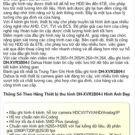
Đầu ghi hình này được thiết kế để hỗ trợ HDD lên đến 6TB, cho phép
lưu trữ một lượng lớn dữ liệu. Hình ảnh được ghi lại ban đêm cũng rất
sáng đẹp nhờ tính năng xử lý ảnh thông minh. Đây là một lựa chọn lý
tưởng cho gia đình và cửa hàng.
Với 4 kênh ghi hình, thiết bị này cho phép truyền tải hình ảnh qua nhiều
công nghệ như AHD, CVI, TVI và BCS. Độ phân giải cao hơn của công
nghệ này Hoàn toàn tin cậy được chất lượng hình ảnh tốt hơn.
Điểm mạnh của đầu ghi hình này là công nghệ AI, giúp nâng cao chức
năng giám sát trong các công trình cao cấp. Bên cạnh đó, thiết bị cũng
hỗ trợ HDD tối đa 6TB, cho phép lưu trữ dữ liệu nhiều hơn. việc giám
sát qua điện thoại cũng trở nên nhanh chóng và dễ dàng hơn nhờ sự hỗ
trợ của đầu ghi hình này.
Với các chuẩn nén video như H.265+/H.265/H.264+/H.264, đầu ghi hình
DH-XVR1B04-I
Dahua Hoàn toàn tin cậy việc lưu trữ dữ liệu an toàn và
tiết kiệm không gian.
Đánh giá tốt nhất là Trung Tâm Ghi Hình Đầu ghi hình
DH-XVR1B04-I
Dahua là một thiết bị camera giám sát đáng tin cậy, với nhiều tính năng
vượt trội và chất lượng cao, phù hợp cho gia đình, cửa hàng và các
công trình cao cấp.
Thông Số Theo Hãng Thiết bị thu hình DH-XVR1B04-I Hình Ảnh Đẹp
• Đầu ghi hình 4 kênh, hỗ trợ camera HDCVI/TVI/AHD/Analog/IP
• Hỗ trợ chuẩn nén AI-Coding
• Hỗ trợ tối đa 4 kênh SMD Plus (analog).
• Chuẩn nén hình ảnh H265+/H265 với hai luồng dữ liệu, độ phân
giải 1080P/720P@25/30 fps