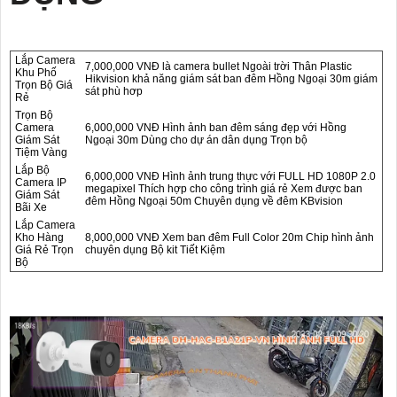
Lắp Camera
7,000,000 VNĐ là camera bullet Ngoài trời Thân Plastic
Khu Phố
Hikvision khả năng giám sát ban đêm Hồng Ngoại 30m giám
Trọn Bộ Giá
sát phù hơp
Rẻ
Trọn Bộ
Camera
6,000,000 VNĐ Hình ảnh ban đêm sáng đẹp với Hồng
Giám Sát
Ngoại 30m Dùng cho dự án dân dụng Trọn bộ
Tiệm Vàng
Lắp Bộ
6,000,000 VNĐ Hình ảnh trung thực với FULL HD 1080P 2.0
Camera IP
megapixel Thích hợp cho công trình giá rẻ Xem được ban
Giám Sát
đêm Hồng Ngoại 50m Chuyên dụng về đêm KBvision
Bãi Xe
Lắp Camera
Kho Hàng
8,000,000 VNĐ Xem ban đêm Full Color 20m Chip hình ảnh
Giá Rẻ Trọn
chuyên dụng Bộ kit Tiết Kiệm
Bộ