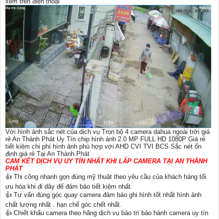
xem trên điện thoại
Với hình ảnh sắc nét của dịch vụ Trọn bộ 4 camera dahua ngoài trời giá
rẻ An Thành Phát Uy Tín chip hình ảnh 2.0 MP FULL HD 1080P Giá rẻ
tiết kiệm chi phí hình ảnh phù hợp với AHD CVI TVI BCS Sắc nét ổn
định giá rẻ Tại An Thành Phát
CAM KẾT DỊCH VỤ UY TÍN NHẤT KHI LẮP CAMERA TẠI AN THÀNH
PHÁT
👍 Thi công nhanh gọn đúng mỹ thuật theo yêu cầu của khách hàng tối
ưu hóa khi đi dây để đảm bảo tiết kiệm nhất.
👍 Tư vấn đúng góc quay camera đảm bảo ghi hình tốt nhất hình ảnh
chất lượng nhất . hạn chế góc chết nhất.
👍 Chiết khấu camera theo hãng dịch vụ bảo trì bảo hành camera uy tín