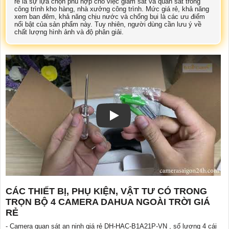
rẻ là sự lựa chọn phù hợp cho việc giám sát và quan sát trong
công trình kho hàng, nhà xưởng công trình. Mức giá rẻ, khả năng
xem ban đêm, khả năng chịu nước và chống bụi là các ưu điểm
nổi bật của sản phẩm này. Tuy nhiên, người dùng cần lưu ý về
chất lượng hình ảnh và độ phân giải.
CÁC THIẾT BỊ, PHỤ KIỆN, VẬT TƯ CÓ TRONG
TRỌN BỘ 4 CAMERA DAHUA NGOÀI TRỜI GIÁ
RẺ
- Camera quan sát an ninh giá rẻ DH-HAC-B1A21P-VN , số lượng 4 cái