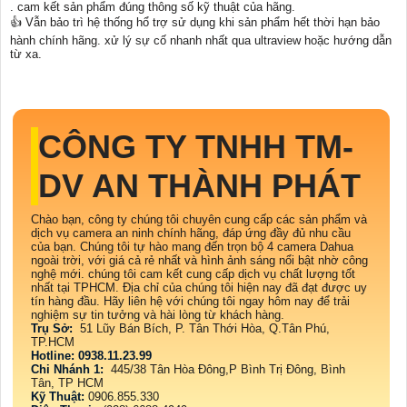
. cam kết sản phẩm đúng thông số kỹ thuật của hãng.
👍 Vẫn bảo trì hệ thống hổ trợ sử dụng khi sản phẩm hết thời hạn bảo
hành chính hãng. xử lý sự cố nhanh nhất qua ultraview hoặc hướng dẫn
từ xa.
CÔNG TY TNHH TM-
DV AN THÀNH PHÁT
Chào bạn, công ty chúng tôi chuyên cung cấp các sản phẩm và
dịch vụ camera an ninh chính hãng, đáp ứng đầy đủ nhu cầu
của bạn. Chúng tôi tự hào mang đến trọn bộ 4 camera Dahua
ngoài trời, với giá cả rẻ nhất và hình ảnh sáng nổi bật nhờ công
nghệ mới. chúng tôi cam kết cung cấp dịch vụ chất lượng tốt
nhất tại TPHCM. Địa chỉ của chúng tôi hiện nay đã đạt được uy
tín hàng đầu. Hãy liên hệ với chúng tôi ngay hôm nay để trải
nghiệm sự tin tưởng và hài lòng từ khách hàng.
Trụ Sở:
51 Lũy Bán Bích, P. Tân Thới Hòa, Q.Tân Phú,
TP.HCM
Hotline: 0938.11.23.99
Chi Nhánh 1:
445/38 Tân Hòa Đông,P Bình Trị Đông, Bình
Tân, TP HCM
Kỹ Thuật:
0906.855.330