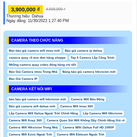
3,900,000 ₫
4,500,000 ₫
Thương hiệu:
Dahua
Ngày đăng:
11/30/2023 1:27:40 PM
CAMERA THEO CHỨC NĂNG
Bản báo giá camera wifi imou mới
Báo giá camera ip dahua
camera quay rõ tem đơn hàng shoppe
Top 5 Camera Lắp Công Trình
Những camera quay video đóng hàng chi tiết
Báo Giá Camera imou Trong Nhà
Bảng báo giá camera hikvision mới
Báo Giá Camera IP
CAMERA KẾT NỐI WIFI
bản báo giá camera wifi hikvision mới
Camera Wifi Báo Động
Báo giá camera wifi dahua mới
Camera Wifi Imou 360
Lắp Camera Wifi Dahua Ngoài Trời Chính Hãng
Lắp Camera Wifi Hikvision
Camera Wifi Xoay 360
Camera Quan Sát Wifi Không Dây Chính Hãng Giá rẻ
Camera Wifi Hikvision Trong Nhà
Camera Wifii Dahua Full HD 1080P
Camera Wifi Ezviz Ngoài Trời
Camera Wifi Ebitcam Ngoài Trời