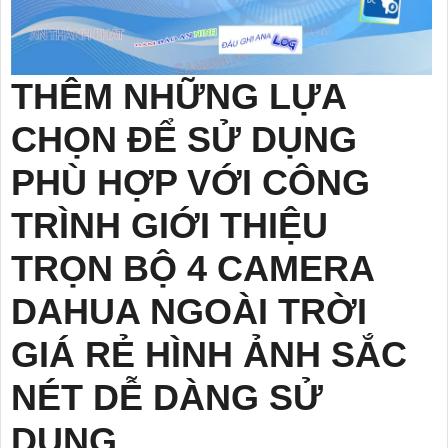
THÊM NHỮNG LỰA
CHỌN ĐỂ SỬ DỤNG
PHÙ HỢP VỚI CÔNG
TRÌNH GIỚI THIỆU
TRỌN BỘ 4 CAMERA
DAHUA NGOÀI TRỜI
GIÁ RẺ HÌNH ẢNH SẮC
NÉT DỄ DÀNG SỬ
DỤNG