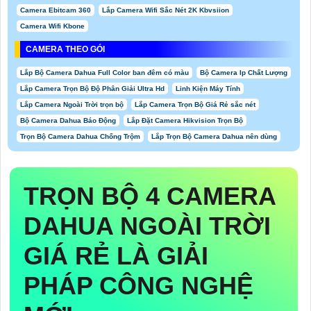
Camera Ebitcam 360
Lắp Camera Wifi Sắc Nét 2K Kbvsiion
Camera Wifi Kbone
CAMERA THEO GÓI
Lắp Bộ Camera Dahua Full Color ban đêm có màu
Bộ Camera Ip Chất Lượng
Lắp Camera Trọn Bộ Độ Phân Giải Ultra Hd
Linh Kiện Máy Tính
Lắp Camera Ngoài Trời trọn bộ
Lắp Camera Trọn Bộ Giá Rẻ sắc nét
Bộ Camera Dahua Báo Động
Lắp Đặt Camera Hikvision Trọn Bộ
Trọn Bộ Camera Dahua Chống Trộm
Lắp Trọn Bộ Camera Dahua nên dùng
TRỌN BỘ 4 CAMERA
DAHUA NGOÀI TRỜI
GIÁ RẺ
LÀ GIẢI
PHÁP CÔNG NGHỆ