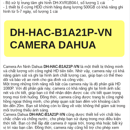
- Bộ xử lý trung tâm ghi hình DH-XVR1B04-I, số lượng 1 cái
- 1 thiết bị ổ cứng HDD chính hãng dung lượng 500GB có khả năng ghi
hình từ 5-7 ngày, số lượng 1 cái
DH-HAC-B1A21P-VN
CAMERA DAHUA
Camera An Ninh Dahua
DH-HAC-B1A21P-VN
là một thiết bị thông minh
và chất lượng với công nghệ HD tiên tiến. Nhờ vậy, camera này có khả
năng giám sát và ghi lại hình ảnh chất lượng cao, giúp bạn có thể theo
dõi và bảo vệ an ninh cho gia đình và công việc.
Một trong những tính năng nổi bật của camera này là độ phân giải HD
1080P. Với độ phân giải này, camera có khả năng ghi lại hình ảnh sắc
nét và chi tiết, giúp bạn có thể nhận diện được các chi tiết quan trọng
trong mọi tình huống. Đồng thời, camera cũng được trang bị công nghệ
hồng ngoại thông minh, cho phép quan sát ban đêm với khoảng cách
lên đến 20m. Bạn sẽ không còn lo lắng về việc không thể giám sát trong
môi trường thiếu ánh sáng.
Camera Dahua
DH-HAC-B1A21P-VN
cũng được thiết kế với chất liệu
chắc chắn và chống nước, cho phép bạn sử dụng trong mọi điều kiện
thời tiết. Bạn có thể lắp đặt camera ở ngoài trời, trong nhà hoặc bất kỳ
vị trí nào bạn cần. Đồng thời, camera này cũng hỗ trợ cho phép xem