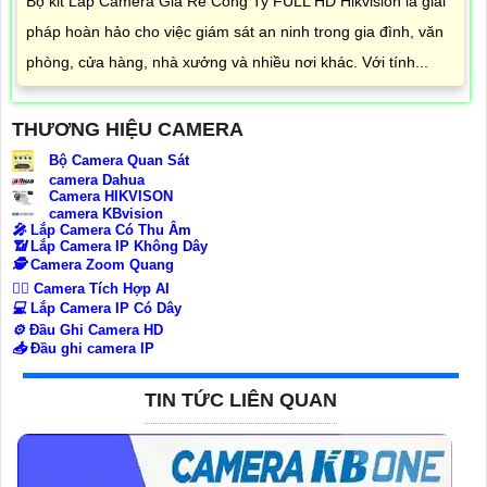
Bộ kit Lắp Camera Giá Rẻ Công Ty FULL HD Hikvision là giải
pháp hoàn hảo cho việc giám sát an ninh trong gia đình, văn
phòng, cửa hàng, nhà xưởng và nhiều nơi khác. Với tính...
THƯƠNG HIỆU CAMERA
Bộ Camera Quan Sát
camera Dahua
Camera HIKVISON
camera KBvision
️🎤️
Lắp Camera Có Thu Âm
📶
Lắp Camera IP Không Dây
🕵️
Camera Zoom Quang
🧛‍♀️
Camera Tích Hợp AI
💻
Lắp Camera IP Có Dây
⚙️
Đầu Ghi Camera HD
📥
Đầu ghi camera IP
TIN TỨC LIÊN QUAN