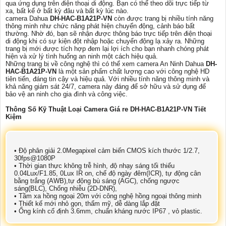
qua ứng dụng trên điện thoại di động. Bạn có thể theo dõi trực tiếp từ
xa, bất kể ở bất kỳ đâu và bất kỳ lúc nào.
camera Dahua
DH-HAC-B1A21P-VN
còn được trang bị nhiều tính năng
thông minh như chức năng phát hiện chuyển động, cảnh báo bất
thường. Nhờ đó, bạn sẽ nhận được thông báo trực tiếp trên điện thoại
di động khi có sự kiện đột nhập hoặc chuyển động lạ xảy ra. Những
trang bị mới được tích hợp đem lại lợi ích cho bạn nhanh chóng phát
hiện và xử lý tình huống an ninh một cách hiệu quả.
Những trang bị về công nghệ thì có thể xem camera An Ninh Dahua
DH-
HAC-B1A21P-VN
là một sản phẩm chất lượng cao với công nghệ HD
tiên tiến, đáng tin cậy và hiệu quả. Với nhiều tính năng thông minh và
khả năng giám sát 24/7, camera này đáng để sở hữu và sử dụng để
bảo vệ an ninh cho gia đình và công việc.
Thông Số Kỹ Thuật Loại Camera Giá re DH-HAC-B1A21P-VN Tiết
Kiệm
• Độ phân giải 2.0Megapixel cảm biến CMOS kích thước 1/2.7,
30fps@1080P
• Thời gian thực không trễ hình, độ nhạy sáng tối thiểu
0.04Lux/F1.85, 0Lux IR on, chế độ ngày đêm(ICR), tự động cân
bằng trắng (AWB),tự động bù sáng (AGC), chống ngược
sáng(BLC), Chống nhiễu (2D-DNR),
• Tầm xa hồng ngoại 20m với công nghệ hồng ngoại thông minh
• Thiết kế mới nhỏ gọn, thẩm mỹ, dễ dàng lắp đặt
• Ống kính cố định 3.6mm, chuẩn kháng nước IP67 , vỏ plastic.