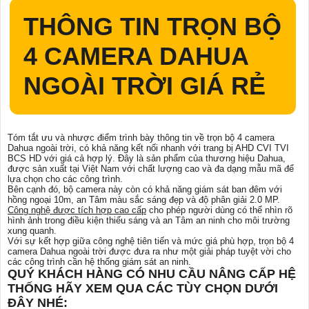
THÔNG TIN
TRỌN BỘ
4 CAMERA DAHUA
NGOÀI TRỜI GIÁ RẺ
Tóm tắt ưu và nhược điểm trình bày thông tin về trọn bộ 4 camera
Dahua ngoài trời, có khả năng kết nối nhanh với trang bị AHD CVI TVI
BCS HD với giá cả hợp lý. Đây là sản phẩm của thương hiệu Dahua,
được sản xuất tại Việt Nam với chất lượng cao và đa dạng mẫu mã để
lựa chọn cho các công trình.
Bên cạnh đó, bộ camera này còn có khả năng giám sát ban đêm với
hồng ngoại 10m, an Tâm màu sắc sáng đẹp và độ phân giải 2.0 MP.
Công nghệ được tích hợp cao cấp
cho phép người dùng có thể nhìn rõ
hình ảnh trong điều kiện thiếu sáng và an Tâm an ninh cho môi trường
xung quanh.
Với sự kết hợp giữa công nghệ tiên tiến và mức giá phù hợp, trọn bộ 4
camera Dahua ngoài trời được đưa ra như một giải pháp tuyệt vời cho
các công trình cần hệ thống giám sát an ninh.
QUÝ KHÁCH HÀNG CÓ NHU CẦU NÂNG CẤP HỆ
THỐNG HÃY XEM QUA CÁC TÙY CHỌN DƯỚI
ĐÂY NHÉ: