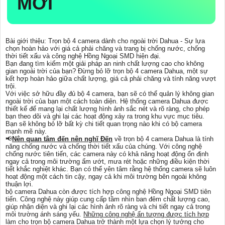
MỚI
Bài giới thiệu: Trọn bộ 4 camera dành cho ngoài trời Dahua - Sự lựa
chọn hoàn hảo với giá cả phải chăng và trang bị chống nước, chống
thời tiết xấu và công nghệ Hồng Ngoại SMD hiện đại.
Bạn đang tìm kiếm một giải pháp an ninh chất lượng cao cho không
gian ngoài trời của bạn? Đừng bỏ lỡ trọn bộ 4 camera Dahua, một sự
kết hợp hoàn hảo giữa chất lượng, giá cả phải chăng và tính năng vượt
trội.
Với việc sở hữu đầy đủ bộ 4 camera, bạn sẽ có thể quản lý không gian
ngoài trời của bạn một cách toàn diện. Hệ thống camera Dahua được
thiết kế để mang lại chất lượng hình ảnh sắc nét và rõ ràng, cho phép
bạn theo dõi và ghi lại các hoạt động xảy ra trong khu vực mục tiêu.
Bạn sẽ không bỏ lỡ bất kỳ chi tiết quan trọng nào khi có bộ camera
mạnh mẽ này.
📢
Nên quan tâm đến nên nghĩ Đến
về trọn bộ 4 camera Dahua là tính
năng chống nước và chống thời tiết xấu của chúng. Với công nghệ
chống nước tiên tiến, các camera này có khả năng hoạt động ổn định
ngay cả trong môi trường ẩm ướt, mưa rét hoặc những điều kiện thời
tiết khắc nghiệt khác. Bạn có thể yên tâm rằng hệ thống camera sẽ luôn
hoạt động một cách tin cậy, ngay cả khi môi trường bên ngoài không
thuận lợi.
bộ camera Dahua còn được tích hợp công nghệ Hồng Ngoại SMD tiên
tiến. Công nghệ này giúp cung cấp tầm nhìn ban đêm chất lượng cao,
giúp nhận diện và ghi lại các hình ảnh rõ ràng và chi tiết ngay cả trong
môi trường ánh sáng yếu.
Những công nghệ ấn tượng được tích hợp
làm cho trọn bộ camera Dahua trở thành một lựa chọn lý tưởng cho