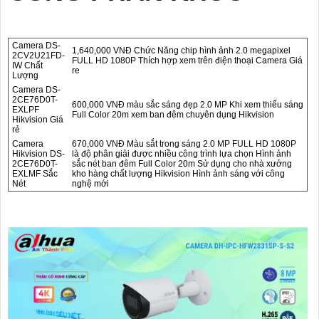
Camera DS-
1,640,000 VNĐ Chức Năng chip hình ảnh 2.0 megapixel
2CV2U21FD-
FULL HD 1080P Thích hợp xem trên điện thoại Camera Giá
IW Chất
re
Lượng
Camera DS-
2CE76D0T-
600,000 VNĐ màu sắc sáng đẹp 2.0 MP Khi xem thiếu sáng
EXLPF
Full Color 20m xem ban đêm chuyên dụng Hikvision
Hikvision Giá
rẻ
Camera
670,000 VNĐ Màu sắt trong sáng 2.0 MP FULL HD 1080P
Hikvision DS-
là độ phân giải được nhiều công trình lựa chọn Hình ảnh
2CE76D0T-
sắc nét ban đêm Full Color 20m Sử dụng cho nhà xưởng
EXLMF Sắc
kho hàng chất lượng Hikvision Hình ảnh sáng với công
Nét
nghệ mới