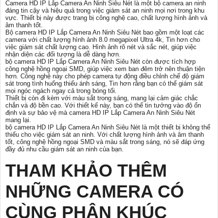
Camera HD IP Lắp Camera An Ninh Siêu Nét là một bộ camera an ninh
đáng tin cậy và hiệu quả trong việc giám sát an ninh mọi nơi trong khu
vực. Thiết bị này được trang bị công nghệ cao, chất lượng hình ảnh và
âm thanh tốt.
Bộ camera HD IP Lắp Camera An Ninh Siêu Nét bao gồm một loạt các
camera với chất lượng hình ảnh 8.0 megapixel Ultra 4k, Tin hơn cho
việc giám sát chất lượng cao. Hình ảnh rõ nét và sắc nét, giúp việc
nhận diện các đối tượng là dễ dàng hơn.
bộ camera HD IP Lắp Camera An Ninh Siêu Nét còn được tích hợp
công nghệ hồng ngoại SMD, giúp việc xem ban đêm trở nên thuận tiện
hơn. Công nghệ này cho phép camera tự động điều chỉnh chế độ giám
sát trong tình huống thiếu ánh sáng, Tin hơn rằng bạn có thể giám sát
mọi ngóc ngách ngay cả trong bóng tối.
Thiết bị còn đi kèm với màu sắt trong sáng, mang lại cảm giác chắc
chắn và độ bền cao. Với thiết kế này, bạn có thể tin tưởng vào độ ổn
định và sự bảo vệ mà camera HD IP Lắp Camera An Ninh Siêu Nét
mang lại.
bộ camera HD IP Lắp Camera An Ninh Siêu Nét là một thiết bị không thể
thiếu cho việc giám sát an ninh. Với chất lượng hình ảnh và âm thanh
tốt, công nghệ hồng ngoại SMD và màu sắt trong sáng, nó sẽ đáp ứng
đầy đủ nhu cầu giám sát an ninh của bạn.
THAM KHẢO THÊM
NHỮNG CAMERA CÓ
CÙNG PHÂN KHÚC