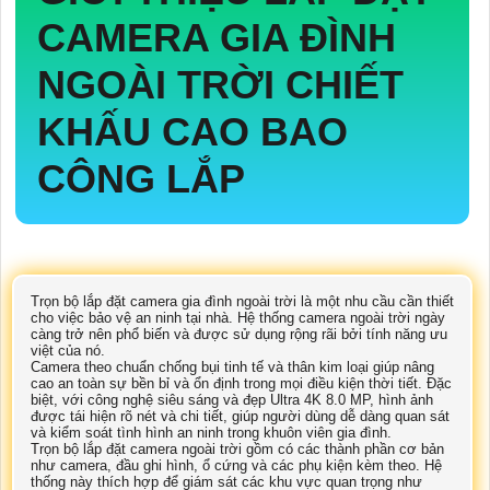
CAMERA GIA ĐÌNH
NGOÀI TRỜI
CHIẾT
KHẤU CAO BAO
CÔNG LẮP
Trọn bộ lắp đặt camera gia đình ngoài trời là một nhu cầu cần thiết
cho việc bảo vệ an ninh tại nhà. Hệ thống camera ngoài trời ngày
càng trở nên phổ biến và được sử dụng rộng rãi bởi tính năng ưu
việt của nó.
Camera theo chuẩn chống bụi tinh tế và thân kim loại giúp nâng
cao an toàn sự bền bỉ và ổn định trong mọi điều kiện thời tiết. Đặc
biệt, với công nghệ siêu sáng và đẹp Ultra 4K 8.0 MP, hình ảnh
được tái hiện rõ nét và chi tiết, giúp người dùng dễ dàng quan sát
và kiểm soát tình hình an ninh trong khuôn viên gia đình.
Trọn bộ lắp đặt camera ngoài trời gồm có các thành phần cơ bản
như camera, đầu ghi hình, ổ cứng và các phụ kiện kèm theo. Hệ
thống này thích hợp để giám sát các khu vực quan trọng như