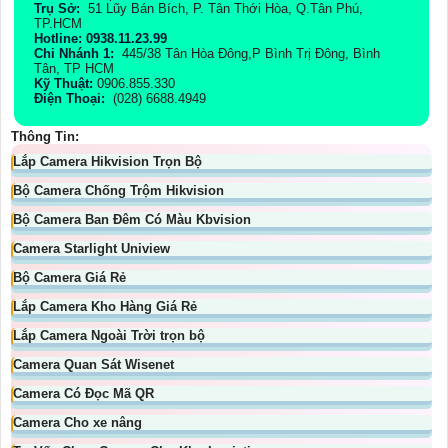
Trụ Sở:
51 Lũy Bán Bích, P. Tân Thới Hòa, Q.Tân Phú,
TP.HCM
Hotline: 0938.11.23.99
Chi Nhánh 1:
445/38 Tân Hòa Đông,P Bình Trị Đông, Bình
Tân, TP HCM
Kỹ Thuật:
0906.855.330
Điện Thoại:
(028) 6688.4949
Thông Tin:
Lắp Camera Hikvision Trọn Bộ
Bộ Camera Chống Trộm Hikvision
Bộ Camera Ban Đêm Có Màu Kbvision
Camera Starlight Uniview
Bộ Camera Giá Rẻ
Lắp Camera Kho Hàng Giá Rẻ
Lắp Camera Ngoài Trời trọn bộ
Camera Quan Sát Wisenet
Camera Có Đọc Mã QR
Camera Cho xe nâng