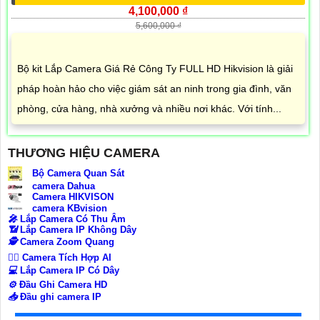
4,100,000 ₫
5,600,000 ₫
Bộ kit Lắp Camera Giá Rẻ Công Ty FULL HD Hikvision là giải
pháp hoàn hảo cho việc giám sát an ninh trong gia đình, văn
phòng, cửa hàng, nhà xưởng và nhiều nơi khác. Với tính...
THƯƠNG HIỆU CAMERA
Bộ Camera Quan Sát
camera Dahua
Camera HIKVISON
camera KBvision
️🎤️
Lắp Camera Có Thu Âm
📶
Lắp Camera IP Không Dây
🕵️
Camera Zoom Quang
🧛‍♀️
Camera Tích Hợp AI
💻
Lắp Camera IP Có Dây
⚙️
Đầu Ghi Camera HD
📥
Đầu ghi camera IP