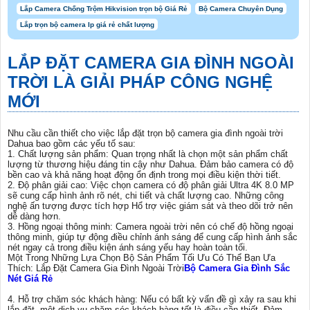
Lắp Camera Chống Trộm Hikvision trọn bộ Giá Rẻ
Bộ Camera Chuyên Dụng
Lắp trọn bộ camera Ip giá rẻ chất lượng
LẮP ĐẶT CAMERA GIA ĐÌNH NGOÀI
TRỜI
LÀ GIẢI PHÁP CÔNG NGHỆ
MỚI
Nhu cầu cần thiết cho việc lắp đặt trọn bộ camera gia đình ngoài trời
Dahua bao gồm các yếu tố sau:
1. Chất lượng sản phẩm: Quan trọng nhất là chọn một sản phẩm chất
lượng từ thương hiệu đáng tin cậy như Dahua. Đảm bảo camera có độ
bền cao và khả năng hoạt động ổn định trong mọi điều kiện thời tiết.
2. Độ phân giải cao: Việc chọn camera có độ phân giải Ultra 4K 8.0 MP
sẽ cung cấp hình ảnh rõ nét, chi tiết và chất lượng cao. Những công
nghệ ấn tượng được tích hợp Hổ trợ việc giám sát và theo dõi trở nên
dễ dàng hơn.
3. Hồng ngoại thông minh: Camera ngoài trời nên có chế độ hồng ngoại
thông minh, giúp tự động điều chỉnh ánh sáng để cung cấp hình ảnh sắc
nét ngay cả trong điều kiện ánh sáng yếu hay hoàn toàn tối.
Một Trong Những Lựa Chọn Bộ Sản Phẩm Tối Ưu Có Thể Bạn Ưa
Thích: Lắp Đặt Camera Gia Đình Ngoài Trời
Bộ Camera Gia Đình Sắc
Nét Giá Rẻ
4. Hỗ trợ chăm sóc khách hàng: Nếu có bất kỳ vấn đề gì xảy ra sau khi
lắp đặt, một dịch vụ chăm sóc khách hàng tốt là điều cần thiết. Đảm