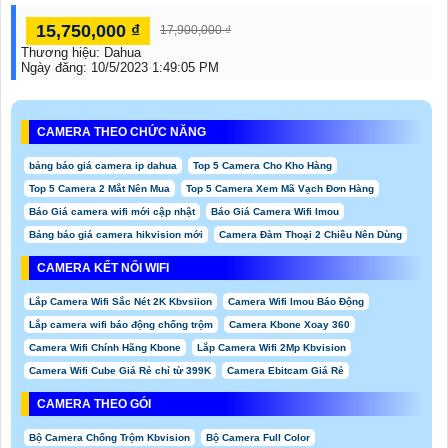
15,750,000 ₫
17,900,000 ₫
Thương hiệu:
Dahua
Ngày đăng:
10/5/2023 1:49:05 PM
CAMERA THEO CHỨC NĂNG
bảng báo giá camera ip dahua
Top 5 Camera Cho Kho Hàng
Top 5 Camera 2 Mắt Nên Mua
Top 5 Camera Xem Mã Vạch Đơn Hàng
Báo Giá camera wifi mới cập nhật
Báo Giá Camera Wifi Imou
Bảng báo giá camera hikvision mới
Camera Đàm Thoại 2 Chiều Nên Dùng
CAMERA KẾT NỐI WIFI
Lắp Camera Wifi Sắc Nét 2K Kbvsiion
Camera Wifi Imou Báo Động
Lắp camera wifi báo động chống trộm
Camera Kbone Xoay 360
Camera Wifi Chính Hãng Kbone
Lắp Camera Wifi 2Mp Kbvision
Camera Wifi Cube Giá Rẻ chỉ từ 399K
Camera Ebitcam Giá Rẻ
CAMERA THEO GÓI
Bộ Camera Chống Trộm Kbvision
Bộ Camera Full Color