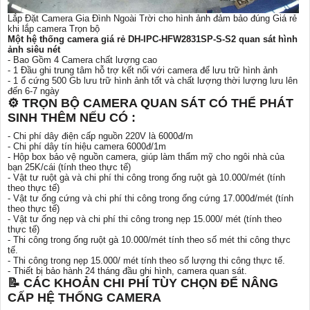
Lắp Đặt Camera Gia Đình Ngoài Trời cho hình ảnh đảm bảo đúng Giá rẻ
khi lắp camera Trọn bộ
Một hệ thống camera giá rẻ DH-IPC-HFW2831SP-S-S2 quan sát hình
ảnh siêu nét
- Bao Gồm 4 Camera chất lượng cao
- 1 Đầu ghi trung tâm hỗ trợ kết nối với camera để lưu trữ hình ảnh
- 1 ổ cứng 500 Gb lưu trữ hình ảnh tốt và chất lượng thời lượng lưu lên
đến 6-7 ngày
⚙ TRỌN BỘ CAMERA QUAN SÁT CÓ THỂ PHÁT
SINH THÊM NẾU CÓ :
- Chi phí dây điện cấp nguồn 220V là 6000đ/m
- Chi phí dây tín hiệu camera 6000đ/1m
- Hộp box bảo vệ nguồn camera, giúp làm thẩm mỹ cho ngôi nhà của
bạn 25K/cái (tính theo thực tế)
- Vật tư ruột gà và chi phí thi công trong ống ruột gà 10.000/mét (tính
theo thực tế)
- Vật tư ống cứng và chi phí thi công trong ống cứng 17.000đ/mét (tính
theo thực tế)
- Vật tư ống nẹp và chi phí thi công trong nẹp 15.000/ mét (tính theo
thực tế)
- Thi công trong ống ruột gà 10.000/mét tính theo số mét thi công thực
tế.
- Thi công trong nẹp 15.000/ mét tính theo số lượng thi công thực tế.
- Thiết bị bảo hành 24 tháng đầu ghi hình, camera quan sát.
📝 CÁC KHOẢN CHI PHÍ TÙY CHỌN ĐỂ NÂNG
CẤP HỆ THỐNG CAMERA