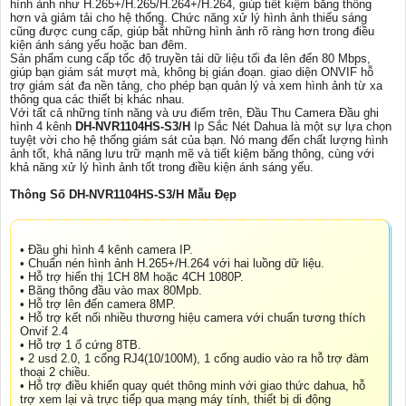
hình ảnh như H.265+/H.265/H.264+/H.264, giúp tiết kiệm băng thông
hơn và giảm tải cho hệ thống. Chức năng xử lý hình ảnh thiếu sáng
cũng được cung cấp, giúp bắt những hình ảnh rõ ràng hơn trong điều
kiện ánh sáng yếu hoặc ban đêm.
Sản phẩm cung cấp tốc độ truyền tải dữ liệu tối đa lên đến 80 Mbps,
giúp bạn giám sát mượt mà, không bị gián đoạn. giao diện ONVIF hỗ
trợ giám sát đa nền tảng, cho phép bạn quản lý và xem hình ảnh từ xa
thông qua các thiết bị khác nhau.
Với tất cả những tính năng và ưu điểm trên, Đầu Thu Camera Đầu ghi
hình 4 kênh
DH-NVR1104HS-S3/H
Ip Sắc Nét Dahua là một sự lựa chọn
tuyệt vời cho hệ thống giám sát của bạn. Nó mang đến chất lượng hình
ảnh tốt, khả năng lưu trữ mạnh mẽ và tiết kiệm băng thông, cùng với
khả năng xử lý hình ảnh tốt trong điều kiện ánh sáng yếu.
Thông Số DH-NVR1104HS-S3/H Mẫu Đẹp
• Đầu ghi hình 4 kênh camera IP.
• Chuẩn nén hình ảnh H.265+/H.264 với hai luồng dữ liệu.
• Hỗ trợ hiển thị 1CH 8M hoặc 4CH 1080P.
• Băng thông đầu vào max 80Mpb.
• Hỗ trợ lên đến camera 8MP.
• Hỗ trợ kết nối nhiều thương hiệu camera với chuẩn tương thích
Onvif 2.4
• Hỗ trợ 1 ổ cứng 8TB.
• 2 usd 2.0, 1 cổng RJ4(10/100M), 1 cổng audio vào ra hỗ trợ đàm
thoại 2 chiều.
• Hỗ trợ điều khiển quay quét thông minh với giao thức dahua, hỗ
trợ xem lại và trực tiếp qua mạng máy tính, thiết bị di động