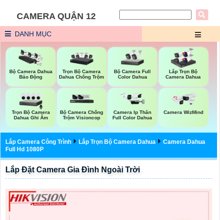
CAMERA QUẬN 12
DANH MỤC
Trọn Bộ Camera
Bộ Camera Full
Bộ Camera Dahua
Lắp Trọn Bộ
Dahua Chống Trộm
Color Dahua
Báo Động
Camera Dahua
Trọn Bộ Camera
Bộ Camera Chống
Camera Ip Thân
Camera WizMind
Dahua Ghi Âm
Trộm Visioncop
Full Color Dahua
Lắp Camera Công Trình
Lắp Trọn Bộ Camera Dahua
Camera Dahua
Full Hd 1080P
Lắp Đặt Camera Gia Đình Ngoài Trời