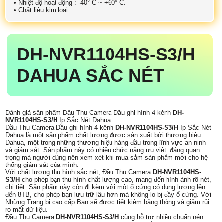
• Nhiệt độ hoạt động : -40° C ~ +60° C.
• Chất liệu kim loại
DH-NVR1104HS-S3/H
DAHUA SẮC NÉT
Đánh giá sản phẩm Đầu Thu Camera Đầu ghi hình 4 kênh
DH-
NVR1104HS-S3/H
Ip Sắc Nét Dahua
Đầu Thu Camera Đầu ghi hình 4 kênh
DH-NVR1104HS-S3/H
Ip Sắc Nét
Dahua là một sản phẩm chất lượng được sản xuất bởi thương hiệu
Dahua, một trong những thương hiệu hàng đầu trong lĩnh vực an ninh
và giám sát. Sản phẩm này có nhiều chức năng ưu việt, đáng quan
trọng mà người dùng nên xem xét khi mua sắm sản phẩm mới cho hệ
thống giám sát của mình.
Với chất lượng thu hình sắc nét, Đầu Thu Camera
DH-NVR1104HS-
S3/H
cho phép bạn thu hình chất lượng cao, mang đến hình ảnh rõ nét,
chi tiết. Sản phẩm này còn đi kèm với một ổ cứng có dung lượng lên
đến 8TB, cho phép bạn lưu trữ lâu hơn mà không lo bị đầy ổ cứng. Với
Những Trang bị cao cấp Bạn sẽ được tiết kiệm băng thông và giảm rủi
ro mất dữ liệu.
Đầu Thu Camera
DH-NVR1104HS-S3/H
cũng hỗ trợ nhiều chuẩn nén