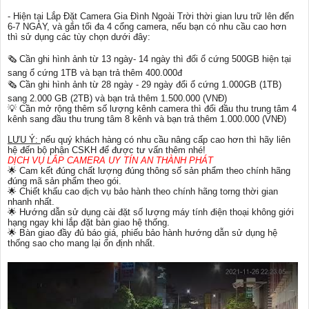
- Hiện tại Lắp Đặt Camera Gia Đình Ngoài Trời thời gian lưu trữ lên đến
6-7 NGÀY, và gắn tối đa 4 cổng camera, nếu bạn có nhu cầu cao hơn
thì sử dụng các tùy chọn dưới đây:
🗞 Cần ghi hình ảnh từ 13 ngày- 14 ngày thì đổi ổ cứng 500GB hiện tại
sang ổ cứng 1TB và bạn trả thêm 400.000đ
🗞 Cần ghi hình ảnh từ 28 ngày - 29 ngày đổi ổ cứng 1.000GB (1TB)
sang 2.000 GB (2TB) và bạn trả thêm 1.500.000 (VNĐ)
💡 Cần mở rộng thêm số lượng kênh camera thì đổi đầu thu trung tâm 4
kênh sang đầu thu trung tâm 8 kênh và bạn trả thêm 1.000.000 (VNĐ)
LƯU Ý:
nếu quý khách hàng có nhu cầu nâng cấp cao hơn thì hãy liên
hệ đến bộ phận CSKH để được tư vấn thêm nhé!
DỊCH VỤ LẮP CAMERA UY TÍN AN THÀNH PHÁT
🌟 Cam kết đúng chất lượng đúng thông số sản phẩm theo chính hãng
đúng mã sản phẩm theo gói.
🌟 Chiết khấu cao dịch vụ bảo hành theo chính hãng torng thời gian
nhanh nhất.
🌟 Hướng dẫn sử dụng cài đặt số lượng máy tính điện thoại không giới
hạng ngay khi lắp đặt bàn giao hệ thống.
🌟 Bàn giao đầy đủ báo giá, phiếu bảo hành hướng dẫn sử dụng hệ
thống sao cho mang lại ổn định nhất.