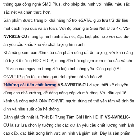
thông qua công nghệ SMD Plus, cho phép thu hình với nhiều màu sắc
sắc nét và chân thực hơn.
Sản phẩm được trang bị khả năng hổ trợ eSATA, giúp lưu trữ dữ liệu
một cách hiệu quả và an toàn. Với độ phân giải Siêu Nét Ultra 4k,
VS-
NVR8116-CU
mang lại hình ảnh sắc nét, đặc biệt phù hợp với các dự
án yêu cầu khắc khe về chất lượng hình ảnh.
Khả năng xem ban đêm của sản phẩm cũng rất ấn tượng, với khả năng
hổ trợ 8 ổ cứng HDD HD IP, mang đến trải nghiệm xem màu sắc và chi
tiết đỉnh cao ngay cả trong điều kiện ánh sáng yếu. Công nghệ AI
ONVIF IP giúp tối ưu hóa quá trình giám sát và bảo vệ.
🎙
Những cải tiến chất lượng
VS-NVR8116-CU
được thiết kế chuyên
dùng cho nhà xưởng, dễ dàng nâng cấp và mở rộng. Với đầu ghi 16
kênh và công nghệ ONVIFONVIF, người dùng có thể yên tâm về tính ổn
định và hiệu suất của hệ thống.
Đánh giá tốt nhất là Thiết Bị Trung Tâm Ghi Hình HD IP
VS-NVR8116-
CU
là sự lựa chọn lý tưởng cho các dự án yêu cầu chất lượng hình ảnh
cao cấp, đặc biệt trong lĩnh vực an ninh và giám sát. Đây là sản phẩm