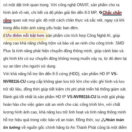
có một đặt tính quan trọng. Với công nghệ ONVIF, sản phẩm cho ra
hình ảnh rõ nét, chi tiết và độ phân giải lên đến 8.0 MP, 🔄
Chắc chắn
rằng
quan sát mọi góc độ một cách chân thực và sắc nét, ngay cả khi
trong điều kiện ánh sáng yếu hoặc ban đêm.
₤
Ưu điểm nỗi bật hơn
sản phẩm còn tích hợp Công Nghệ AI, giúp
nâng cao khả năng chống trộm và bảo vệ an ninh cho công trình. SMD
Plus là tính năng phát hiện chuyển động thông minh, giúp cảnh báo và
ghi hình khi có sự chuyển động không mong muốn xảy ra, từ đó đem lại
sự an tâm cho người sử dụng.
Với khả năng hỗ trợ lên đến 8 ổ cứng (HDD), sản phẩm HD IP
VS-
NVR8116-CU
cung cấp không gian lưu trữ lớn cho việc ghi hình và lưu
trữ dữ liệu, đồng thời giúp tiết kiệm chi phí phát triển hệ thống giám sát.
Đánh giá tốt nhất là sản phẩm HD IP
VS-NVR8116-CU
là một giải pháp
hoàn hảo cho việc giám sát an ninh cho các công trình lớn, với chất
lượng hình ảnh cao, khả năng lưu trữ linh hoạt và tính năng thông minh
hỗ trợ hiệu quả trong việc bảo vệ an toàn. Đồng thời, sự ⁂
Hoàn toàn
tin tưởng
về nguồn gốc chính hãng từ An Thành Phát cũng là một điểm