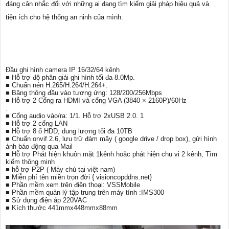
đáng cân nhắc đối với những ai đang tìm kiếm giải pháp hiệu quả và
tiện ích cho hệ thống an ninh của mình.
Đầu ghi hình camera IP 16/32/64 kênh
■ Hỗ trợ độ phân giải ghi hình tối đa 8.0Mp.
■ Chuấn nén H.265/H.264/H.264+.
■ Băng thông đầu vào tương ứng: 128/200/256Mbps
■ Hỗ trợ 2 Cổng ra HDMI và cổng VGA (3840 × 2160P)/60Hz
.
■ Cổng audio vào/ra: 1/1. Hỗ trợ 2xUSB 2.0. 1
■ Hỗ trợ 2 cổng LAN
■ Hỗ trợ 8 ổ HDD, dung lượng tối đa 10TB
■ Chuẩn onvif 2.6, lưu trữ đám mây ( google drive / drop box), gửi hình
ảnh báo động qua Mail
■ Hỗ trợ Phát hiện khuôn mặt 1kênh hoặc phát hiện chu vi 2 kênh, Tìm
kiếm thông minh
■ hỗ trợ P2P ( Máy chủ tại việt nam)
■ Miễn phí tên miền trọn đời { visioncopddns.net}
■ Phần mềm xem trên điện thoại: VSSMobile
■ Phần mềm quản lý tập trung trên máy tính :IMS300
■ Sử dụng điện áp 220VAC
■ Kích thước 441mmx448mmx88mm