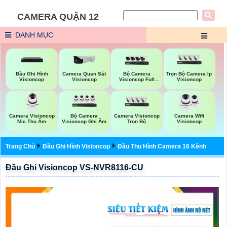
CAMERA QUẬN 12
DANH MỤC
Đầu Ghi Hình
Camera Quan Sát
Bộ Camera
Trọn Bộ Camera Ip
Visioncop
Visioncop
Visioncop Full
Visioncop
Color
Camera Visioncop
Bộ Camera
Camera Visioncop
Camera Wifi
Mic Thu Âm
Visioncop Ghi Âm
Trọn Bộ
Visioncop
Trang Chủ
Đầu Ghi Hình Visioncop
Đầu Thu Hình Camera 16 Kênh
Đầu Ghi Visioncop VS-NVR8116-CU