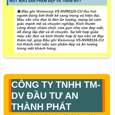
MỘT MẪU SẢN PHẨM ĐẸP VÀ THẨM MỸ?
🐌 Đầu ghi Visioncop VS-NVR8116-CU thu hút
người dùng bởi thiết kế sang trọng và hiện đại.
Màu sắc chủ đạo là đen ấn tượng, mang lại cảm
giác mạnh mẽ và chuyên nghiệp. Kích thước
cũng được chăm chút, vừa gọn nhẹ vừa đẹp mắt,
dễ dàng lắp đặt và di chuyển. Sự kết hợp giữa
màu sắc đen và kích thước hợp lý tạo nên vẻ đẹp
thẩm mỹ, giúp Đầu ghi Visioncop VS-NVR8116-CU
trở thành một mẫu sản phẩm đẹp và ấn tượng
trong mắt khách hàng.
CÔNG TY TNHH TM-
DV ĐẦU TƯ AN
THÀNH PHÁT