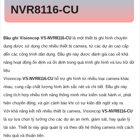
NVR8116-CU
Đầu ghi Visioncop
VS-NVR8116-CU
là một thiết bị ghi hình chuyên
dụng được sử dụng cho nhiều thiết bị camera, từ các dự án cao cấp
đến các công trình dân dụng. Đầu ghi này được đánh giá cao về khả
năng hoạt động ổn định và ổn định trong quá trình ghi hình và lưu trữ dữ
liệu.
Visioncop
VS-NVR8116-CU
hỗ trợ ghi hình từ nhiều loại camera khác
nhau, cung cấp chất lượng hình ảnh sắc nét và chi tiết. Đầu ghi này
cũng tích hợp nhiều tính năng thông minh như kiểm soát hành vi, phát
hiện chuyển động, và gửi cảnh báo khi có sự kiện đột ngột xảy ra.
Với khả năng kết nối nhiều thiết bị camera, Visioncop
VS-NVR8116-CU
là sự lựa chọn lý tưởng cho các dự án an ninh, giám sát, hay quản lý
tài sản. Thiết bị này giúp quản lý và theo dõi hệ thống camera một cách
hiệu quả và thuận tiện.