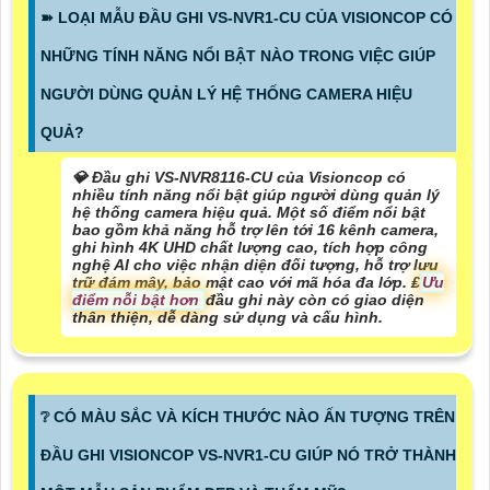
➽ LOẠI MẪU ĐẦU GHI VS-NVR1-CU CỦA VISIONCOP CÓ
NHỮNG TÍNH NĂNG NỔI BẬT NÀO TRONG VIỆC GIÚP
NGƯỜI DÙNG QUẢN LÝ HỆ THỐNG CAMERA HIỆU
QUẢ?
💎 Đầu ghi VS-NVR8116-CU của Visioncop có
nhiều tính năng nổi bật giúp người dùng quản lý
hệ thống camera hiệu quả. Một số điểm nổi bật
bao gồm khả năng hỗ trợ lên tới 16 kênh camera,
ghi hình 4K UHD chất lượng cao, tích hợp công
nghệ AI cho việc nhận diện đối tượng, hỗ trợ lưu
trữ đám mây, bảo mật cao với mã hóa đa lớp. ₤
Ưu
điểm nỗi bật hơn
đầu ghi này còn có giao diện
thân thiện, dễ dàng sử dụng và cấu hình.
❔ CÓ MÀU SẮC VÀ KÍCH THƯỚC NÀO ẤN TƯỢNG TRÊN
ĐẦU GHI VISIONCOP VS-NVR1-CU GIÚP NÓ TRỞ THÀNH