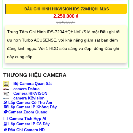
ĐẦU GHI HINH HIKVISION IDS 7204HQHI M1/S
2,250,000 ₫
3,240,000 ₫
Trung Tâm Ghi Hình iDS-7204HQHI-M1/S là một Đầu ghi tối
ưu hơn Turbo ACUSENSE, với khả năng giám sát ban đêm
đáng kinh ngạc. Với 1 HDD siêu sáng và đẹp, dòng Đầu ghi
này cung cấp...
THƯƠNG HIỆU CAMERA
Bộ Camera Quan Sát
camera Dahua
Camera HIKVISON
camera KBvision
️🎤️
Lắp Camera Có Thu Âm
📶
Lắp Camera IP Không Dây
🕵️
Camera Zoom Quang
🧛‍♀️
Camera Tích Hợp AI
💻
Lắp Camera IP Có Dây
⚙️
Đầu Ghi Camera HD