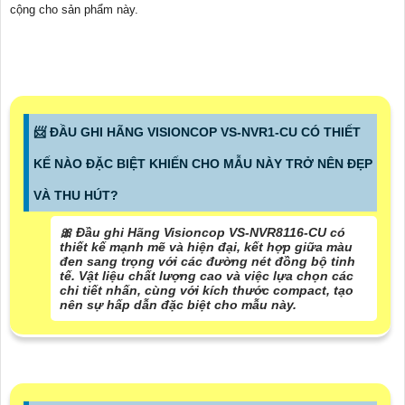
cộng cho sản phẩm này.
📨 ĐẦU GHI HÃNG VISIONCOP VS-NVR1-CU CÓ THIẾT
KẾ NÀO ĐẶC BIỆT KHIẾN CHO MẪU NÀY TRỞ NÊN ĐẸP
VÀ THU HÚT?
🎀 Đầu ghi Hãng Visioncop VS-NVR8116-CU có
thiết kế mạnh mẽ và hiện đại, kết hợp giữa màu
đen sang trọng với các đường nét đồng bộ tinh
tế. Vật liệu chất lượng cao và việc lựa chọn các
chi tiết nhấn, cùng với kích thước compact, tạo
nên sự hấp dẫn đặc biệt cho mẫu này.