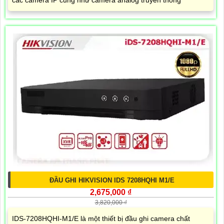
các camera IP cũng như camera analog truyền thống
ĐẦU GHI HIKVISION IDS 7208HQHI M1/E
2,675,000 ₫
3,820,000 ₫
IDS-7208HQHI-M1/E là một thiết bị đầu ghi camera chất