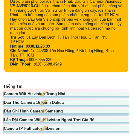
Được phân phối bởi An Thành Phát, Đầu Ghi Camera Visioncop
VS-NVR8116-CU
là lựa chọn hàng đầu với chi phí phải chăng và
tính năng vượt trội. Với sự uy tín và đáng tin cậy, An Thành
Phát cam kết cung cấp sản phẩm chất lượng nhất tại TP.HCM.
Hãy chọn Đầu Ghi Visioncop để bảo vệ không gian của bạn một
cách hiệu quả và an toàn. Sản phẩm này không chỉ đáng tin cậy
mà còn được ưa chuộng bởi tính linh hoạt và tiện ích mà nó
mang lại.
Trụ Sở:
51 Lũy Bán Bích, P. Tân Thới Hòa, Q.Tân Phú,
TP.HCM
Hotline: 0938.11.23.99
Chi Nhánh 1:
445/38 Tân Hòa Đông,P Bình Trị Đông, Bình
Tân, TP HCM
Kỹ Thuật:
0906.855.330
Điện Thoại:
(028) 6688.4949
Thông Tin:
Camera Wifi Hikvision Trong Nhà
Đầu Thu Camera 16 Kênh Dahua
Đầu Ghi Hình Camera Samsung
Lắp Đặt Camera Wifi Hikvision Ngoài Trời Giá Rẻ
Camera IP Full color hikvision