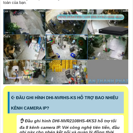
toàn của bạn.
☪ ĐẦU GHI HÌNH DHI-NVRHS-KS HỖ TRỢ BAO NHIÊU
KÊNH CAMERA IP?
👌 Đầu ghi hình DHI-NVR2108HS-4KS3 hỗ trợ tối
đa 8 kênh camera IP. Với công nghệ tiên tiến, đầu
ghi này cho phép kết nối và quản lý đồng thời