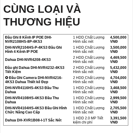
CÙNG LOẠI VÀ
THƯƠNG HIỆU
Đầu Ghi 8 Kênh IP POE DHI-
1 HDD Chất Lượng
4,500,000
NVR2108HS-8P-4KS3
Hình sắc nét
VNĐ
DHI-NVR2104HS-P-4KS3 Đầu Ghi
1 HDD Chất Lượng
3,500,000
Hình 4 Kênh IP POE
Hình sắc nét
VNĐ
2 HDD Chất Lượng
4,469,500
Dahua DHI-NVR4208-4KS3
Hình sắc nét
VNĐ
Đầu ghi Dahua DHI-NVR4232-4KS3
2 HDD Chất Lượng
5,432,000
Tiết Kiệm
Hình sắc nét
VNĐ
✪ Đầu Ghi Camera DHI-NVR4216-
2 HDD Chất Lượng
4,704,000
4KS3 Dahua Thiết kế Đẹp
Hình sắc nét
VNĐ
DHI-NVR4116HS-4KS3 Đầu Thu
1 HDD Chất Lượng
3,468,500
Dahua
Hình sắc nét
VNĐ
DHI-NVR4108HS-4KS3 Đầu Thu
1 HDD Chất Lượng
2,999,500
Dahua
Hình sắc nét
VNĐ
DHI-NVR4104HS-4KS3 Đầu Ghi Hình
1 HDD Chất Lượng
2,705,500
Chức Năng Cao Cấp
Hình sắc nét
VNĐ
1 HDD 2.0 MP Tiết
3,391,500
Dahua DH-XVR1B08-I-1T Sắc Nét
kiệm chi phí
VNĐ