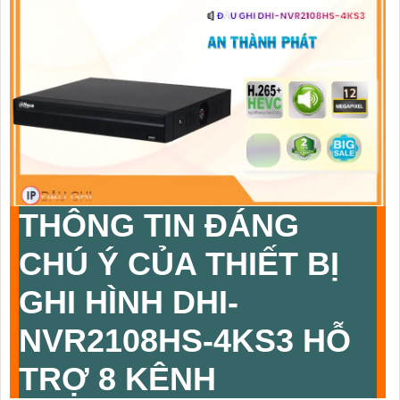
THÔNG TIN ĐÁNG
CHÚ Ý CỦA THIẾT BỊ
GHI HÌNH
DHI-
NVR2108HS-4KS3
HỖ
TRỢ 8 KÊNH