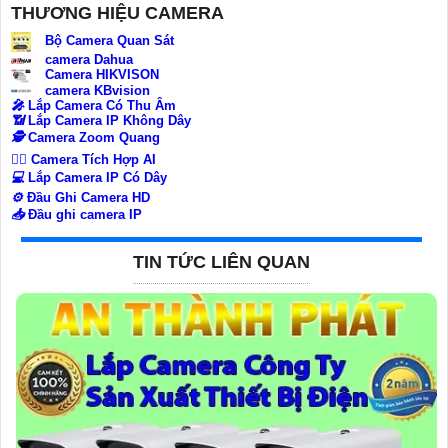
THƯƠNG HIỆU CAMERA
Bộ Camera Quan Sát
camera Dahua
Camera HIKVISON
camera KBvision
️🎤️
Lắp Camera Có Thu Âm
📶
Lắp Camera IP Không Dây
🕵️
Camera Zoom Quang
🧛‍♀️
Camera Tích Hợp AI
💻
Lắp Camera IP Có Dây
⚙️
Đầu Ghi Camera HD
📥
Đầu ghi camera IP
TIN TỨC LIÊN QUAN