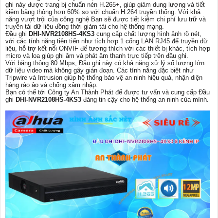
ghi này được trang bị chuẩn nén H.265+, giúp giảm dung lượng và tiết
kiệm băng thông hơn 60% so với chuẩn H.264 truyền thống. Với khả
năng vượt trội của công nghệ Bạn sẽ được tiết kiệm chi phí lưu trữ và
truyền tải dữ liệu đồng thời giảm tải cho hệ thống mạng.
Đầu ghi
DHI-NVR2108HS-4KS3
cung cấp chất lượng hình ảnh rõ nét,
với các tính năng tiên tiến như tích hợp 1 cổng LAN RJ45 để truyền dữ
liệu, hỗ trợ kết nối ONVIF để tương thích với các thiết bị khác, tích hợp
micro và loa giúp ghi âm và phát âm thanh trực tiếp trên đầu ghi.
Với băng thông 80 Mbps, Đầu ghi này có khả năng xử lý số lượng lớn
dữ liệu video mà không gây gián đoạn. Các tính năng đặc biệt như
Tripwire và Intrusion giúp hệ thống bảo vệ an ninh hiệu quả, nhận diện
hàng rào ảo và chống xâm nhập.
Bạn có thể tới Công ty An Thành Phát để được tư vấn và cung cấp Đầu
ghi
DHI-NVR2108HS-4KS3
đáng tin cậy cho hệ thống an ninh của mình.