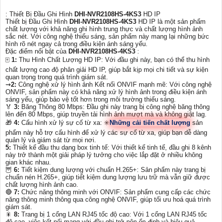
: Thiết Bị Đầu Ghi Hình
DHI-NVR2108HS-4KS3
HD IP
Thiết bị Đầu Ghi Hình
DHI-NVR2108HS-4KS3
HD IP là một sản phẩm
chất lượng với khả năng ghi hình trung thực và chất lượng hình ảnh
sắc nét. Với công nghệ thiếu sáng, sản phẩm này mang lại những bức
hình rõ nét ngay cả trong điều kiện ánh sáng yếu.
Đặc điểm nổi bật của
DHI-NVR2108HS-4KS3
:
🀄
1:
Thu Hình Chất Lượng HD IP: Với đầu ghi này, bạn có thể thu hình
chất lượng cao độ phân giải HD IP, giúp bắt kịp mọi chi tiết và sự kiện
quan trọng trong quá trình giám sát.
⇝
2:
Công nghệ xử lý hình ảnh Kết nối ONVIF mạnh mẽ: Với công nghệ
ONVIF, sản phẩm này có khả năng xử lý hình ảnh trong điều kiện ánh
sáng yếu, giúp bảo vệ tốt hơn trong môi trường thiếu sáng.
️🏅️
3:
Băng Thông 80 Mbps: Đầu ghi này trang bị công nghệ băng thông
lên đến 80 Mbps, giúp truyền tải hình ảnh mượt mà và không giật lag.
🎁
4:
Cấu hình xử lý sự cố từ xa: ✳️
Những cải tiến chất lượng
sản
phẩm này hỗ trợ cấu hình để xử lý các sự cố từ xa, giúp bạn dễ dàng
quản lý và giám sát từ mọi nơi.
5:
Thiết kế đầu thu dạng box tinh tế: Với thiết kế tinh tế, đầu ghi 8 kênh
này trở thành một giải pháp lý tưởng cho việc lắp đặt ở nhiều không
gian khác nhau.
🦉
6:
Tiết kiệm dung lượng với chuẩn H.265+: Sản phẩm này trang bị
chuẩn nén H.265+, giúp tiết kiệm dung lượng lưu trữ mà vẫn giữ được
chất lượng hình ảnh cao.
🔴
7:
Chức năng thông minh với ONVIF: Sản phẩm cung cấp các chức
năng thông minh thông qua công nghệ ONVIF, giúp tối ưu hoá quá trình
giám sát.
🎇
8:
Trang bị 1 cổng LAN RJ45 tốc độ cao: Với 1 cổng LAN RJ45 tốc
độ cao, việc kết nối mạng với đầu ghi trở nên ổn định và hiệu quả.