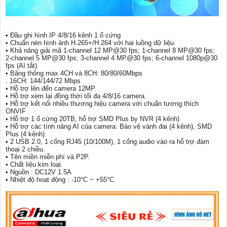
• Đầu ghi hình IP 4/8/16 kênh 1 ổ cứng
• Chuẩn nén hình ảnh H.265+/H.264 với hai luồng dữ liệu.
• Khả năng giải mã 1-channel 12 MP@30 fps; 1-channel 8 MP@30 fps;
2-channel 5 MP@30 fps; 3-channel 4 MP@30 fps; 6-channel 1080p@30
fps (AI tắt)
• Băng thông max 4CH và 8CH: 80/80/60Mbps
. 16CH: 144/144/72 Mbps
• Hỗ trợ lên đến camera 12MP.
• Hỗ trợ xem lại đồng thời tối đa 4/8/16 camera.
• Hỗ trợ kết nối nhiều thương hiệu camera với chuẩn tương thích
ONVIF
• Hỗ trợ 1 ổ cứng 20TB, hỗ trợ SMD Plus by NVR (4 kênh)
• Hỗ trợ các tính năng AI của camera: Bảo vệ vành đai (4 kênh), SMD
Plus (4 kênh).
• 2 USB 2.0, 1 cổng RJ45 (10/100M), 1 cổng audio vào ra hỗ trợ đàm
thoại 2 chiều.
• Tên miền miễn phí và P2P.
• Chất liệu kim loại.
• Nguồn : DC12V 1.5A
• Nhiệt độ hoạt động : -10°C ~ +55°C.