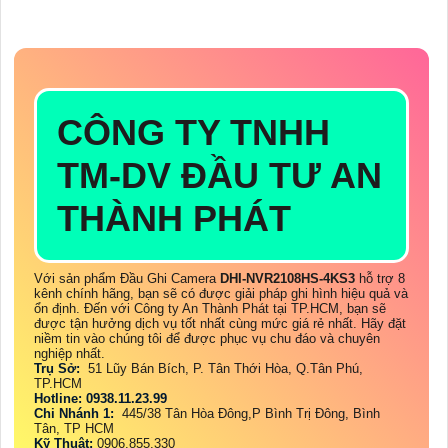
CÔNG TY TNHH
TM-DV ĐẦU TƯ AN
THÀNH PHÁT
Với sản phẩm Đầu Ghi Camera
DHI-NVR2108HS-4KS3
hỗ trợ 8
kênh chính hãng, bạn sẽ có được giải pháp ghi hình hiệu quả và
ổn định. Đến với Công ty An Thành Phát tại TP.HCM, bạn sẽ
được tận hưởng dịch vụ tốt nhất cùng mức giá rẻ nhất. Hãy đặt
niềm tin vào chúng tôi để được phục vụ chu đáo và chuyên
nghiệp nhất.
Trụ Sở:
51 Lũy Bán Bích, P. Tân Thới Hòa, Q.Tân Phú,
TP.HCM
Hotline: 0938.11.23.99
Chi Nhánh 1:
445/38 Tân Hòa Đông,P Bình Trị Đông, Bình
Tân, TP HCM
Kỹ Thuật:
0906.855.330