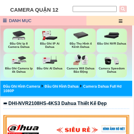
CAMERA QUẬN 12
DANH MỤC
Đầu Ghi Ip 8
Đầu Ghi IP Ai
Đầu Thu Hình 4
Đầu Ghi NVR Dahua
Camera Dahua
Dahua
Kênh Dahua
Đầu Ghi Camera Ip
Đầu Ghi AI Dahua
Camera Wifi Dahua
Camera Speedom
4k Dahua
Báo Động
Dahua
Đầu Ghi Hình Camera
Đầu Ghi Hình Dahua
Camera Dahua Full Hd
1080P
➠ DHI-NVR2108HS-4KS3 Dahua Thiết Kế Đẹp