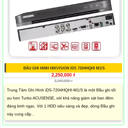
ĐẦU GHI HINH HIKVISION IDS 7204HQHI M1/S
2,250,000 ₫
3,240,000 ₫
Trung Tâm Ghi Hình iDS-7204HQHI-M1/S là một Đầu ghi tối
ưu hơn Turbo ACUSENSE, với khả năng giám sát ban đêm
đáng kinh ngạc. Với 1 HDD siêu sáng và đẹp, dòng Đầu ghi
này cung cấp...