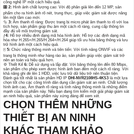
công nghệ IP một cách hiệu quả.
🎛
2:
Hình ảnh chất lượng cao: Với độ phân giải lên đến 12 MP, sản
phẩm cho ra hình ảnh rõ nét, trung thực, giúp việc giám sát được nâng
lên một tầm cao mới.
🔩
3:
Âm thanh rõ ràng: Được trang bị micro phát âm thanh to rõ với loa
tích hợp, sản phẩm giúp thu âm một cách rõ ràng, cung cấp thông tin
đầy đủ về môi trường giám sát.
ƒ
4:
Hỗ trợ nhiều định dạng mã hóa hình ảnh: Hỗ trợ các định dạng mã
hóa như H.265+/H.265/H.264+/H.264 giúp tối ưu hóa băng thông và lưu
trữ hình ảnh một cách hiệu quả.
🀄
5:
Chức năng thông minh và tiên tiến: Với tính năng ONVIF và các
trang bị thông minh như hàng rào ảo, sản phẩm giúp việc giám sát trở
nên an toàn và hiệu quả hơn.
💢 Thiết Kế
6:
Dễ sử dụng và lắp đặt: Với băng thông lên đến 80 Mbps,
sản phẩm cho phép xem được hình ảnh ban đêm một cách rõ ràng. Với
khả năng ghi đè lên 1 HDD, việc lưu trữ dữ liệu trở nên thuận tiện.
Đánh giá tốt nhất là sản phẩm HD IP
DHI-NVR2108HS-4KS3
là một lựa
chọn tốt cho các công trình dân dụng cần giám sát an ninh. Chất lượng
hình ảnh cao, Âm thanh rõ ràng và tính năng thông minh là những điểm
mạnh của sản phẩm này. Nếu bạn đang tìm kiếm một giải pháp giám sát
an ninh hiệu quả, sản phẩm này xứng đáng để xem xét.
CHỌN THÊM NHỮNG
THIẾT BỊ AN NINH
KHÁC THAM KHẢO