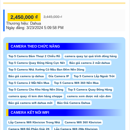
2,450,000 ₫
3,445,000 ₫
Thương hiệu:
Dahua
Ngày đăng:
3/23/2024 5:09:58 PM
CAMERA THEO CHỨC NĂNG
Top 5 Camera Đàm Thoại 2 Chiều Rõ
camera quay lại quá trình đóng hàng
Top 5 Camera Quay Đóng Hàng Cực Nét
Báo giá camera 2 mắt dahua
Top 5 Camera Nhà Xưởng Có Màu Ban Đêm Nên Dùng
Báo giá camera ip dahua
Gía Camera IP
Top 5 Camera Lắp Ngoài Trời
Top 5 Camera 2 Mắt Nên Mua
Top 5 Camera Wifi 360 Nên Mua
Top 5 Camera Cho Kho Hàng Nên Dùng
Top 5 Camera Quay Đóng Hàng
camera quay rõ tem đơn hàng shoppe
camera xem được mã vận đơn
Báo giá camera wifi dahua mới
Báo Giá Camera Dahua
CAMERA KẾT NỐI WIFI
Lắp Camera Wifi Kbvision Trong Nhà
Camera Wifi 360 Kbvision
Camera Wifi Độ Phân Giải 2K
Lắp Camera Wifi 2Mp Kbvision