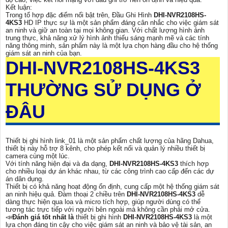
Kết luận:
Trong tổ hợp đặc điểm nổi bật trên, Đầu Ghi Hình
DHI-NVR2108HS-
4KS3
HD IP thực sự là một sản phẩm đáng cân nhắc cho việc giám sát
an ninh và giữ an toàn tại mọi không gian. Với chất lượng hình ảnh
trung thực, khả năng xử lý hình ảnh thiếu sáng mạnh mẽ và các tính
năng thông minh, sản phẩm này là một lựa chọn hàng đầu cho hệ thống
giám sát an ninh của bạn.
DHI-NVR2108HS-4KS3
THƯỜNG SỬ DỤNG Ở
ĐÂU
Thiết bị ghi hình link_01 là một sản phẩm chất lượng của hãng Dahua,
thiết bị này hỗ trợ 8 kênh, cho phép kết nối và quản lý nhiều thiết bị
camera cùng một lúc.
Với tính năng hiện đại và đa dạng,
DHI-NVR2108HS-4KS3
thích hợp
cho nhiều loại dự án khác nhau, từ các công trình cao cấp đến các dự
án dân dụng.
Thiết bị có khả năng hoạt động ổn định, cung cấp một hệ thống giám sát
an ninh hiệu quả. Đàm thoại 2 chiều trên
DHI-NVR2108HS-4KS3
dễ
dàng thực hiện qua loa và micro tích hợp, giúp người dùng có thể
tương tác trực tiếp với người bên ngoài mà không cần phải mở cửa.
📣
Đánh giá tốt nhất là
thiết bị ghi hình
DHI-NVR2108HS-4KS3
là một
lựa chọn đáng tin cậy cho việc giám sát an ninh và bảo vệ tài sản, an