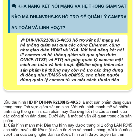
🗨️ KHẢ NĂNG KẾT NỐI MẠNG VÀ HỆ THỐNG GIÁM SÁT
NÀO MÀ DHI-NVRHS-KS HỖ TRỢ ĐỂ QUẢN LÝ CAMERA
AN TOÀN VÀ LINH HOẠT?
️🎉 DHI-NVR2108HS-4KS3 hỗ trợ kết nối mạng và
hệ thống giám sát qua các cổng Ethernet, cũng
như giao diện HDMI và VGA. Với khả năng kết nối
IP camera và hệ thống giám sát qua giao thức
ONVIF, RTSP, và FTP, nó giúp quản lý camera một
cách an toàn và linh hoạt. Ⓦ
Điểm cộng thêm của
sản phẩm
hệ thống này còn hỗ trợ các ứng dụng
di động như iDMSS và gDMSS, cho phép người
dùng quản lý camera từ xa một cách thuận tiện.
Đầu thu hình HD IP
DHI-NVR2108HS-4KS3
là một sản phẩm đáng quan
trọng trong lĩnh vực giám sát an ninh. Với cấu hình mạnh mẽ và nhiều
tính năng thông minh, sản phẩm này đáp ứng tốt nhu cầu an ninh của
các công trình dân dụng. Dưới đây là một số vấn đề quan trọng của sản
phẩm:
1:
Cấu hình mạnh mẽ: Đầu thu hình này được trang bị 1 cổng LAN RJ45
cho việc truyền dữ liệu một cách ổn định và nhanh chóng. Với khả năng
vượt trội của công nghệ Bạn sẽ được hình ảnh được truyền tải trên