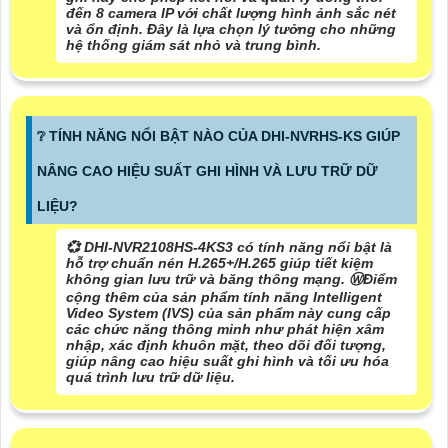
đến 8 camera IP với chất lượng hình ảnh sắc nét
và ổn định. Đây là lựa chọn lý tưởng cho những
hệ thống giám sát nhỏ và trung bình.
❔ TÍNH NĂNG NỔI BẬT NÀO CỦA DHI-NVRHS-KS GIÚP
NÂNG CAO HIỆU SUẤT GHI HÌNH VÀ LƯU TRỮ DỮ
LIỆU?
💞 DHI-NVR2108HS-4KS3 có tính năng nổi bật là
hỗ trợ chuẩn nén H.265+/H.265 giúp tiết kiệm
không gian lưu trữ và băng thông mạng. Ⓦ
Điểm
cộng thêm của sản phẩm
tính năng Intelligent
Video System (IVS) của sản phẩm này cung cấp
các chức năng thông minh như phát hiện xâm
nhập, xác định khuôn mặt, theo dõi đối tượng,
giúp nâng cao hiệu suất ghi hình và tối ưu hóa
quá trình lưu trữ dữ liệu.