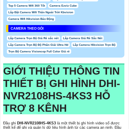
Top 5 Camera Wifi 360 Tốt
Camera Ezviz Cube
Lắp Đặt Camera Wifi Thân Ngoài Trời Kbvision
Camera Wifi Hikvision Báo Động
CAMERA THEO GÓI
Lắp Camera Trọn Bộ Giá Rẻ sắc nét
Lắp Camera Giá Rẻ Sắc Nét
Lắp Camera Trọn Bộ Độ Phân Giải Ultra Hd
Lắp Camera Hikvision Trọn Bộ
Trọn Bộ Camera Visioncop Full Color Giá rẻ
GIỚI THIỆU THÔNG TIN
THIẾT BỊ GHI HÌNH
DHI-
NVR2108HS-4KS3
HỖ
TRỢ 8 KÊNH
Đầu ghi
DHI-NVR2108HS-4KS3
là một thiết bị ghi hình video số được
thiết kế để ghi và quản lý dữ liệu hình ảnh từ các camera an ninh. Đầu