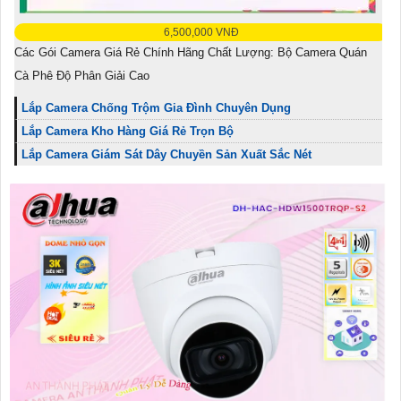
6,500,000 VNĐ
Các Gói Camera Giá Rẻ Chính Hãng Chất Lượng: Bộ Camera Quán
Cà Phê Độ Phân Giải Cao
Lắp Camera Chống Trộm Gia Đình Chuyên Dụng
Lắp Camera Kho Hàng Giá Rẻ Trọn Bộ
Lắp Camera Giám Sát Dây Chuyền Sản Xuất Sắc Nét
Bộ camera 360 độ giá rẻ chính hãng
Bộ Camera Gia Đình Sắc Nét Giá Rẻ
Thiết kế trọn bộ Lắp đặt camera nhà xưởng có màu ban đêm của
thương hiệu Dahua đã được người Việt ưa chuộng hàng đầu. Được
cung cấp bởi Dahua, camera này có độ phân giải 5.0 MP, đảm bảo
cung cấp thông tin chi tiết về màu sắc sáng đẹp. Camera nhà xưởng
Dahua với thiết kế chuyên dụng cho môi trường