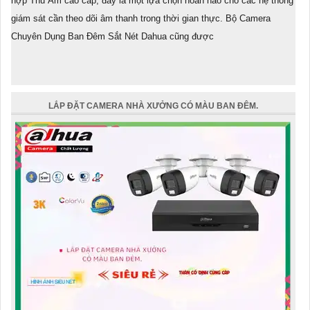
hợp Thu Âm cao cấp, đây là một lựa chọn hoàn hảo cho các hệ thống
giám sát cần theo dõi âm thanh trong thời gian thực. Bộ Camera
Chuyên Dụng Ban Đêm Sắt Nét Dahua cũng được
LẮP ĐẶT CAMERA NHÀ XƯỞNG CÓ MÀU BAN ĐÊM.