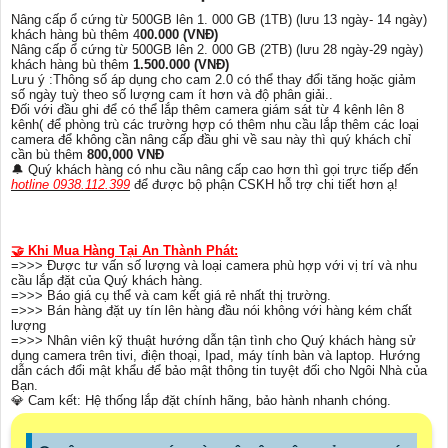
Nâng cấp ổ cứng từ 500GB lên 1. 000 GB (1TB) (lưu 13 ngày- 14 ngày)
khách hàng bù thêm 4
00.000 (VNĐ)
Nâng cấp ổ cứng từ 500GB lên 2. 000 GB (2TB) (lưu 28 ngày-29 ngày)
khách hàng bù thêm
1.500.000 (VNĐ)
Lưu ý :Thông số áp dụng cho cam 2.0 có thể thay đổi tăng hoặc giảm
số ngày tuỳ theo số lượng cam ít hơn và độ phân giải..
Đối với đầu ghi để có thể lắp thêm camera giám sát từ 4 kênh lên 8
kênh( để phòng trù các trường hợp có thêm nhu cầu lắp thêm các loại
camera để không cần nâng cấp đầu ghi về sau này thì quý khách chỉ
cần bù thêm
800,000 VNĐ
🔔 Quý khách hàng có nhu cầu nâng cấp cao hơn thì gọi trực tiếp đến
hotline 0938.112.399
để được bộ phận CSKH hỗ trợ chi tiết hơn ạ!
🤝 Khi Mua Hàng Tại An Thành Phát:
=>>> Được tư vấn số lượng và loại camera phù hợp với vị trí và nhu
cầu lắp đặt của Quý khách hàng.
=>>> Báo giá cụ thể và cam kết giá rẻ nhất thị trường.
=>>> Bán hàng đặt uy tín lên hàng đầu nói không với hàng kém chất
lượng
=>>> Nhân viên kỹ thuật hướng dẫn tận tình cho Quý khách hàng sử
dụng camera trên tivi, điện thoại, Ipad, máy tính bàn và laptop. Hướng
dẫn cách đổi mật khẩu để bảo mật thông tin tuyệt đối cho Ngôi Nhà của
Bạn.
💎 Cam kết: Hệ thống lắp đặt chính hãng, bảo hành nhanh chóng.