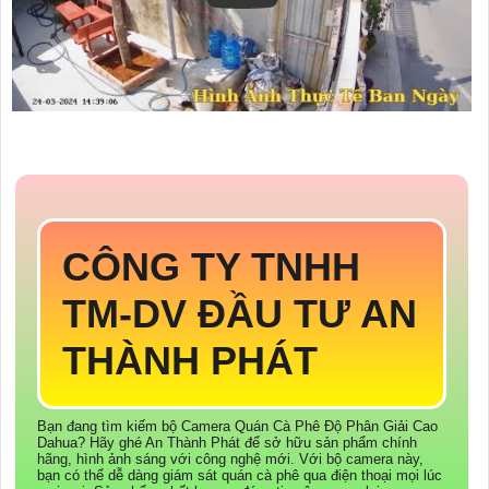
CÔNG TY TNHH
TM-DV ĐẦU TƯ AN
THÀNH PHÁT
Bạn đang tìm kiếm bộ Camera Quán Cà Phê Độ Phân Giải Cao
Dahua? Hãy ghé An Thành Phát để sở hữu sản phẩm chính
hãng, hình ảnh sáng với công nghệ mới. Với bộ camera này,
bạn có thể dễ dàng giám sát quán cà phê qua điện thoại mọi lúc