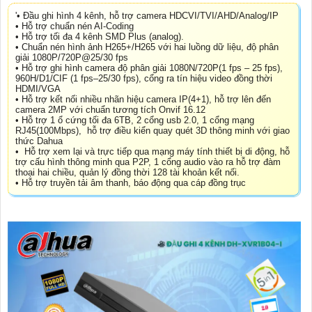
'• Đầu ghi hình 4 kênh, hỗ trợ camera HDCVI/TVI/AHD/Analog/IP
• Hỗ trợ chuẩn nén AI-Coding
• Hỗ trợ tối đa 4 kênh SMD Plus (analog).
• Chuẩn nén hình ảnh H265+/H265 với hai luồng dữ liệu, độ phân
giải 1080P/720P@25/30 fps
• Hỗ trợ ghi hình camera độ phân giải 1080N/720P(1 fps – 25 fps),
960H/D1/CIF (1 fps–25/30 fps), cổng ra tín hiệu video đồng thời
HDMI/VGA
• Hỗ trợ kết nối nhiều nhãn hiệu camera IP(4+1), hỗ trợ lên đến
camera 2MP với chuẩn tương tích Onvif 16.12
• Hỗ trợ 1 ổ cứng tối đa 6TB, 2 cổng usb 2.0, 1 cổng mạng
RJ45(100Mbps), hỗ trợ điều kiển quay quét 3D thông minh với giao
thức Dahua
• Hỗ trợ xem lại và trực tiếp qua mạng máy tính thiết bị di động, hỗ
trợ cấu hình thông minh qua P2P, 1 cổng audio vào ra hỗ trợ đàm
thoại hai chiều, quản lý đồng thời 128 tài khoản kết nối.
• Hỗ trợ truyền tải âm thanh, báo động qua cáp đồng trục