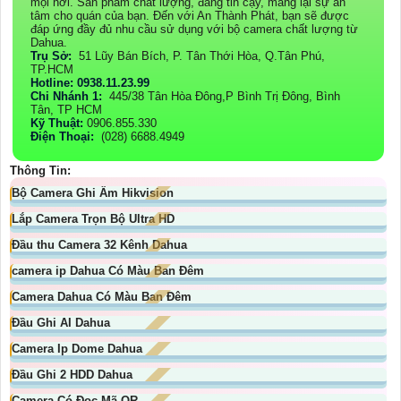
mọi nơi. Sản phẩm chất lượng, đáng tin cậy, mang lại sự an
tâm cho quán của bạn. Đến với An Thành Phát, bạn sẽ được
đáp ứng đầy đủ nhu cầu sử dụng với bộ camera chất lượng từ
Dahua.
Trụ Sở:
51 Lũy Bán Bích, P. Tân Thới Hòa, Q.Tân Phú,
TP.HCM
Hotline: 0938.11.23.99
Chi Nhánh 1:
445/38 Tân Hòa Đông,P Bình Trị Đông, Bình
Tân, TP HCM
Kỹ Thuật:
0906.855.330
Điện Thoại:
(028) 6688.4949
Thông Tin:
Bộ Camera Ghi Âm Hikvision
Lắp Camera Trọn Bộ Ultra HD
Đầu thu Camera 32 Kênh Dahua
camera ip Dahua Có Màu Ban Đêm
Camera Dahua Có Màu Ban Đêm
Đầu Ghi AI Dahua
Camera Ip Dome Dahua
Đầu Ghi 2 HDD Dahua
Camera Có Đọc Mã QR