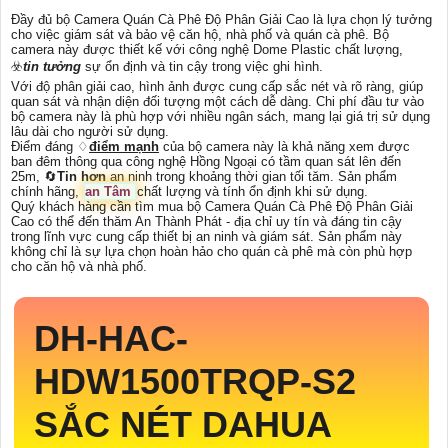
Đầy đủ bộ Camera Quán Cà Phê Độ Phân Giải Cao là lựa chọn lý tưởng
cho việc giám sát và bảo vệ căn hộ, nhà phố và quán cà phê. Bộ
camera này được thiết kế với công nghệ Dome Plastic chất lượng,
☣️
tin tưởng
sự ổn định và tin cậy trong việc ghi hình.
Với độ phân giải cao, hình ảnh được cung cấp sắc nét và rõ ràng, giúp
quan sát và nhận diện đối tượng một cách dễ dàng. Chi phí đầu tư vào
bộ camera này là phù hợp với nhiều ngân sách, mang lại giá trị sử dụng
lâu dài cho người sử dụng.
Điểm đáng ♢
điểm mạnh
của bộ camera này là khả năng xem được
ban đêm thông qua công nghệ Hồng Ngoại có tầm quan sát lên đến
25m, 🔄
Tin hơn
an ninh trong khoảng thời gian tối tăm. Sản phẩm
chính hãng,
an Tâm
chất lượng và tính ổn định khi sử dụng.
Quý khách hàng cần tìm mua bộ Camera Quán Cà Phê Độ Phân Giải
Cao có thể đến thăm An Thành Phát - địa chỉ uy tín và đáng tin cậy
trong lĩnh vực cung cấp thiết bị an ninh và giám sát. Sản phẩm này
không chỉ là sự lựa chọn hoàn hảo cho quán cà phê mà còn phù hợp
cho căn hộ và nhà phố.
DH-HAC-
HDW1500TRQP-S2
SẮC NÉT DAHUA