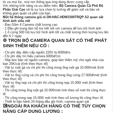
từ xa mọi lúc, mọi nơi thông qua ứng dụng được cung cấp.
Với những tính năng và ưu điểm trên,
Bộ Camera Quán Cà Phê Độ
Phân Giải Cao
sẽ là sự lựa chọn lý tưởng để giám sát và bảo vệ
không gian quán cà phê của bạn.
Một hệ thống camera giá rẻ DH-HAC-HDW1500TRQP-S2 quan sát
hình ảnh siêu nét
- Bao Gồm 4 Camera chất lượng cao
- 1 Đầu ghi trung tâm hỗ trợ kết nối với camera để lưu trữ hình ảnh
- 1 ổ cứng 500 Gb lưu trữ hình ảnh tốt và chất lượng thời lượng lưu lên
đến 6-7 ngày
⚙ TRỌN BỘ CAMERA QUAN SÁT CÓ THỂ PHÁT
SINH THÊM NẾU CÓ :
- Chi phí dây điện cấp nguồn 220V là 6000đ/m
- Chi phí dây tín hiệu camera 6000đ/1m
- Hộp box bảo vệ nguồn camera, giúp làm thẩm mỹ cho ngôi nhà của
bạn 25K/cái (tính theo thực tế)
- Vật tư ruột gà và chi phí thi công trong ống ruột gà 10.000/mét (tính
theo thực tế)
- Vật tư ống cứng và chi phí thi công trong ống cứng 17.000đ/mét (tính
theo thực tế)
- Vật tư ống nẹp và chi phí thi công trong nẹp 15.000/ mét (tính theo
thực tế)
- Thi công trong ống ruột gà 10.000/mét tính theo số mét thi công thực
tế.
- Thi công trong nẹp 15.000/ mét tính theo số lượng thi công thực tế.
- Thiết bị bảo hành 24 tháng đầu ghi hình, camera quan sát.
💽NGOÀI RA KHÁCH HÀNG CÓ THỂ TÙY CHỌN
NÂNG CẤP DUNG LƯỢNG :