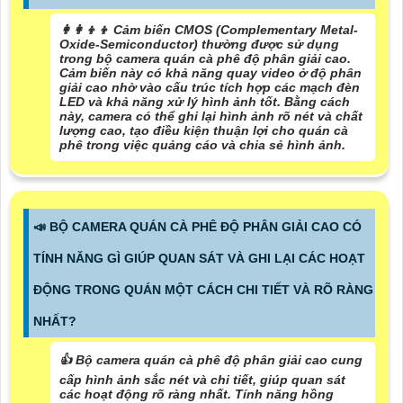
👩‍👩‍👦‍👦 Cảm biến CMOS (Complementary Metal-
Oxide-Semiconductor) thường được sử dụng
trong bộ camera quán cà phê độ phân giải cao.
Cảm biến này có khả năng quay video ở độ phân
giải cao nhờ vào cấu trúc tích hợp các mạch đèn
LED và khả năng xử lý hình ảnh tốt. Bằng cách
này, camera có thể ghi lại hình ảnh rõ nét và chất
lượng cao, tạo điều kiện thuận lợi cho quán cà
phê trong việc quảng cáo và chia sẻ hình ảnh.
📣 BỘ CAMERA QUÁN CÀ PHÊ ĐỘ PHÂN GIẢI CAO CÓ
TÍNH NĂNG GÌ GIÚP QUAN SÁT VÀ GHI LẠI CÁC HOẠT
ĐỘNG TRONG QUÁN MỘT CÁCH CHI TIẾT VÀ RÕ RÀNG
NHẤT?
👍 Bộ camera quán cà phê độ phân giải cao cung
cấp hình ảnh sắc nét và chi tiết, giúp quan sát
các hoạt động rõ ràng nhất. Tính năng hồng