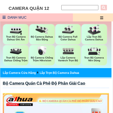
CAMERA QUẬN 12
DANH MỤC
Trọn Bộ Camera
Bộ Camera Full
Bộ Camera Dahua
Lắp Trọn Bộ
Dahua Ghi Âm
Color Dahua
Báo Động
Camera Dahua
Trọn Bộ Camera
Bộ Camera Chống
Lắp Camera
Trọn Bộ Camera
Dahua Chống Trộm
Trộm Hikvision
Vantech Trọn Bộ
Nên Dùng
Lắp Camera Cửa Hàng
Lắp Trọn Bộ Camera Dahua
Bộ Camera Quán Cà Phê Độ Phân Giải Cao