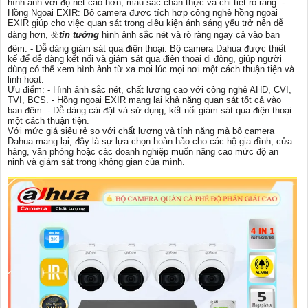
hình ảnh với độ nét cao hơn, màu sắc chân thực và chi tiết rõ ràng. -
Hồng Ngoại EXIR: Bộ camera được tích hợp công nghệ hồng ngoại
EXIR giúp cho việc quan sát trong điều kiện ánh sáng yếu trở nên dễ
dàng hơn, ☣️
tin tưởng
hình ảnh sắc nét và rõ ràng ngay cả vào ban
đêm. - Dễ dàng giám sát qua điện thoại: Bộ camera Dahua được thiết
kế để dễ dàng kết nối và giám sát qua điện thoại di động, giúp người
dùng có thể xem hình ảnh từ xa mọi lúc mọi nơi một cách thuận tiện và
linh hoạt.
Ưu điểm: - Hình ảnh sắc nét, chất lượng cao với công nghệ AHD, CVI,
TVI, BCS. - Hồng ngoại EXIR mang lại khả năng quan sát tốt cả vào
ban đêm. - Dễ dàng cài đặt và sử dụng, kết nối giám sát qua điện thoại
một cách thuận tiện.
Với mức giá siêu rẻ so với chất lượng và tính năng mà bộ camera
Dahua mang lại, đây là sự lựa chọn hoàn hảo cho các hộ gia đình, cửa
hàng, văn phòng hoặc các doanh nghiệp muốn nâng cao mức độ an
ninh và giám sát trong không gian của mình.