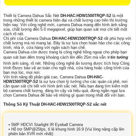
Thiết bị Camera Dahua Sắc Nét
DH-HAC-HDW1500TRQP-S2
là một
trong những thiết bị camera hiện đại và chất lượng cao trên thị trường
hiện nay. Với công nghệ mới, camera Dahua mang đến hình ảnh sắng
sủa, chất lượng đến 5.0 megapixel, giúp bạn quan sát mọi chi tiết một
cách rõ nét.
Chi phí của Camera Dahua
DH-HAC-HDW1500TRQP-S2
rất phù hợp với
chất lượng mà nó mang lại. Đây là sự lựa chọn hoàn hảo cho các công
trình, nhà ở, cửa hàng với ngân sách hạn chế.
Camera Dahua còn được trang bị công nghệ hồng ngoại cho phép bạn
quan sát ban đêm trong khoảng cách lên đến 25m mà vẫn ☣️
tin tưởng
hình ảnh sáng, rõ nét. Những công nghệ ấn tượng được tích hợp Công
trình Được bảo vệ an toàn cho ngôi nhà, cửa hàng hoặc công trình của
bạn mọi lúc, mọi nơi.
Với tính năng độ phân giải cao, Camera Dahua
DH-HAC-
HDW1500TRQP-S2
là sự lựa chọn lý tưởng cho các quán cà phê, nơi
cần quan sát chi tiết với hình ảnh sắc nét. Nếu bạn đang tìm kiếm một
bộ camera chất lượng, đáng tin cậy và hiệu quả, đừng ngần ngại lựa
chọn Camera Dahua để bảo vệ những gì quan trọng nhất đối với bạn.
Thông Số Kỹ Thuật DH-HAC-HDW1500TRQP-S2 sắc nét
• 5MP HDCVI Starlight IR Eyeball Camera
• Hỗ trợ 5MP@25fps, tỉ lệ khung hình 16:9 (Vui lòng nâng cấp lên
phiên bản XVR mới nhất)