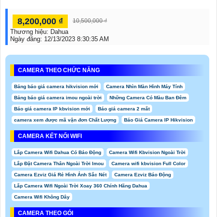
8,200,000 ₫
10,500,000 ₫
Thương hiệu:
Dahua
Ngày đăng:
12/13/2023 8:30:35 AM
CAMERA THEO CHỨC NĂNG
Bảng báo giá camera hikvision mới
Camera Nhìn Màn Hình Máy Tính
Bảng báo giá camera imou ngoài trời
Những Camera Có Màu Ban Đêm
Báo giá camera IP kbvision mới
Báo giá camera 2 mắt
camera xem được mã vận đơn Chất Lượng
Báo Giá Camera IP Hikvision
CAMERA KẾT NỐI WIFI
Lắp Camera Wifi Dahua Có Báo Động
Camera Wifi Kbvision Ngoài Trời
Lắp Đặt Camera Thân Ngoài Trời Imou
Camera wifi kbvision Full Color
Camera Ezviz Giá Rẻ Hình Ảnh Sắc Nét
Camera Ezviz Báo Động
Lắp Camera Wifi Ngoài Trời Xoay 360 Chính Hãng Dahua
Camera Wifi Không Dây
CAMERA THEO GÓI