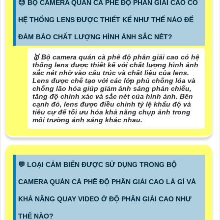
😓 BỘ CAMERA QUÁN CÀ PHÊ ĐỘ PHÂN GIẢI CAO CÓ
HỆ THỐNG LENS ĐƯỢC THIẾT KẾ NHƯ THẾ NÀO ĐỂ
ĐẢM BẢO CHẤT LƯỢNG HÌNH ẢNH SẮC NÉT?
🥇 Bộ camera quán cà phê độ phân giải cao có hệ
thống lens được thiết kế với chất lượng hình ảnh
sắc nét nhờ vào cấu trúc và chất liệu của lens.
Lens được chế tạo với các lớp phủ chống lóa và
chống lão hóa giúp giảm ánh sáng phản chiếu,
tăng độ chính xác và sắc nét của hình ảnh. Bên
cạnh đó, lens được điều chỉnh tỷ lệ khẩu độ và
tiêu cự để tối ưu hóa khả năng chụp ảnh trong
môi trường ánh sáng khác nhau.
️💬 LOẠI CẢM BIẾN ĐƯỢC SỬ DỤNG TRONG BỘ
CAMERA QUÁN CÀ PHÊ ĐỘ PHÂN GIẢI CAO LÀ GÌ VÀ
KHẢ NĂNG QUAY VIDEO Ở ĐỘ PHÂN GIẢI CAO NHƯ
THẾ NÀO?