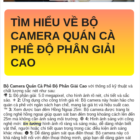
TÌM HIỂU VỀ
BỘ
CAMERA QUÁN CÀ
PHÊ ĐỘ PHÂN GIẢI
CAO
Bộ Camera Quán Cà Phê Độ Phân Giải Cao
với thông số kỹ thuật và
chất lượng sắc nét như sau:
🎥
1:
Độ phân giải: 5.0 megapixel, cho hình ảnh rõ nét, chi tiết và sắc
sảo. ⚜️
2:
Ứng dụng cho công trình giá rẻ: Bộ camera này hoàn hảo cho
quán cà phê với ngân sách hạn chế, mang lại giá trị và hiệu suất cao.
™️
3:
Xem được ban đêm Hồng Ngoại 25m: Bộ camera được trang bị
công nghệ hồng ngoại giúp quan sát ban đêm trong khoảng cách lên đến
25m mà không cần ánh sáng môi trường. 🛑
4:
Hình ảnh sáng với công
nghệ mới:
tin tưởng
hình ảnh rõ ràng và sáng màu, dễ dàng nhận biết
vật thể, người hoặc chi tiết quan trọng trong các điều kiện ánh sáng
khác nhau. 🌚
5:
Dễ dàng giám sát qua điện thoại: Bộ camera này có
khả năng kết nối với điện thoại thông minh, giúp bạn dễ dàng giám sát