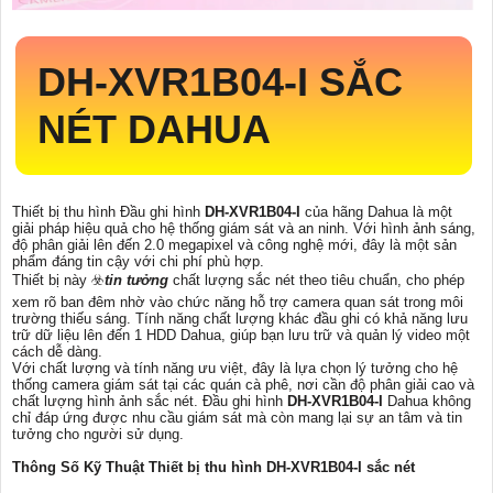
DH-XVR1B04-I
SẮC
NÉT DAHUA
Thiết bị thu hình Đầu ghi hình
DH-XVR1B04-I
của hãng Dahua là một
giải pháp hiệu quả cho hệ thống giám sát và an ninh. Với hình ảnh sáng,
độ phân giải lên đến 2.0 megapixel và công nghệ mới, đây là một sản
phẩm đáng tin cậy với chi phí phù hợp.
Thiết bị này ☣️
tin tưởng
chất lượng sắc nét theo tiêu chuẩn, cho phép
xem rõ ban đêm nhờ vào chức năng hỗ trợ camera quan sát trong môi
trường thiếu sáng. Tính năng chất lượng khác đầu ghi có khả năng lưu
trữ dữ liệu lên đến 1 HDD Dahua, giúp bạn lưu trữ và quản lý video một
cách dễ dàng.
Với chất lượng và tính năng ưu việt, đây là lựa chọn lý tưởng cho hệ
thống camera giám sát tại các quán cà phê, nơi cần độ phân giải cao và
chất lượng hình ảnh sắc nét. Đầu ghi hình
DH-XVR1B04-I
Dahua không
chỉ đáp ứng được nhu cầu giám sát mà còn mang lại sự an tâm và tin
tưởng cho người sử dụng.
Thông Số Kỹ Thuật Thiết bị thu hình DH-XVR1B04-I sắc nét