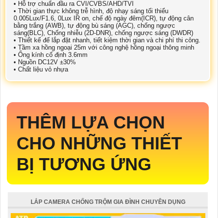
• Hỗ trợ chuẩn đầu ra CVI/CVBS/AHD/TVI
• Thời gian thực không trễ hình, độ nhạy sáng tối thiểu
0.005Lux/F1.6, 0Lux IR on, chế độ ngày đêm(ICR), tự động cân
bằng trắng (AWB), tự động bù sáng (AGC), chống ngược
sáng(BLC), Chống nhiễu (2D-DNR), chống ngược sáng (DWDR)
• Thiết kế đế lắp đặt nhanh, tiết kiệm thời gian và chi phí thi công.
• Tầm xa hồng ngoại 25m với công nghệ hồng ngoại thông minh
• Ống kính cố định 3.6mm
• Nguồn DC12V ±30%
• Chất liệu vỏ nhựa
THÊM LỰA CHỌN
CHO NHỮNG THIẾT
BỊ TƯƠNG ỨNG
LẮP CAMERA CHỐNG TRỘM GIA ĐÌNH CHUYÊN DỤNG