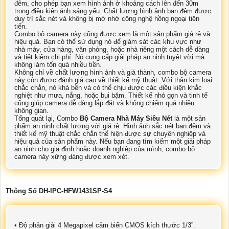
đêm, cho phép bạn xem hình ảnh ở khoảng cách lên đến 30m
trong điều kiện ánh sáng yếu. Chất lượng hình ảnh ban đêm được
duy trì sắc nét và không bị mờ nhờ công nghệ hồng ngoại tiên
tiến.
Combo bộ camera này cũng được xem là một sản phẩm giá rẻ và
hiệu quả. Bạn có thể sử dụng nó để giám sát các khu vực như
nhà máy, cửa hàng, văn phòng, hoặc nhà riêng một cách dễ dàng
và tiết kiệm chi phí. Nó cung cấp giải pháp an ninh tuyệt vời mà
không làm tốn quá nhiều tiền.
Không chỉ về chất lượng hình ảnh và giá thành, combo bộ camera
này còn được đánh giá cao về thiết kế mỹ thuật. Với thân kim loại
chắc chắn, nó khá bền và có thể chịu được các điều kiện khắc
nghiệt như mưa, nắng, hoặc bụi bặm. Thiết kế nhỏ gọn và tinh tế
cũng giúp camera dễ dàng lắp đặt và không chiếm quá nhiều
không gian.
Tổng quát lại, Combo
Bộ Camera Nhà Máy Siêu Nét
là một sản
phẩm an ninh chất lượng với giá rẻ. Hình ảnh sắc nét ban đêm và
thiết kế mỹ thuật chắc chắn thể hiện được sự chuyên nghiệp và
hiệu quả của sản phẩm này. Nếu bạn đang tìm kiếm một giải pháp
an ninh cho gia đình hoặc doanh nghiệp của mình, combo bộ
camera này xứng đáng được xem xét.
Thông Số DH-IPC-HFW1431SP-S4
• Độ phân giải 4 Megapixel cảm biến CMOS kích thước 1/3”.