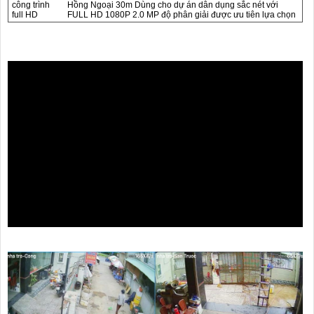
công trình
Hồng Ngoại 30m Dùng cho dự án dân dụng sắc nét với
full HD
FULL HD 1080P 2.0 MP độ phân giải được ưu tiên lựa chọn