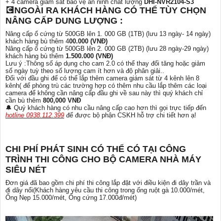
+ 4 camera giám sát bảo vệ an ninh chất lượng
DHI-NVR2104-S3
💽NGOÀI RA KHÁCH HÀNG CÓ THỂ TÙY CHỌN
NÂNG CẤP DUNG LƯỢNG :
Nâng cấp ổ cứng từ 500GB lên 1. 000 GB (1TB) (lưu 13 ngày- 14 ngày)
khách hàng bù thêm 4
00.000 (VNĐ)
Nâng cấp ổ cứng từ 500GB lên 2. 000 GB (2TB) (lưu 28 ngày-29 ngày)
khách hàng bù thêm
1.500.000 (VNĐ)
Lưu ý :Thông số áp dụng cho cam 2.0 có thể thay đổi tăng hoặc giảm
số ngày tuỳ theo số lượng cam ít hơn và độ phân giải..
Đối với đầu ghi để có thể lắp thêm camera giám sát từ 4 kênh lên 8
kênh( để phòng trù các trường hợp có thêm nhu cầu lắp thêm các loại
camera để không cần nâng cấp đầu ghi về sau này thì quý khách chỉ
cần bù thêm
800,000 VNĐ
🔔 Quý khách hàng có nhu cầu nâng cấp cao hơn thì gọi trực tiếp đến
hotline 0938.112.399
để được bộ phận CSKH hỗ trợ chi tiết hơn ạ!
CHI PHÍ PHÁT SINH CÓ THỂ CÓ TẠI CÔNG
TRÌNH THI CÔNG CHO BỘ CAMERA NHÀ MÁY
SIÊU NÉT
Đơn giá đã bao gồm chi phí thi công lắp đặt với điều kiện đi dây trần và
đi dây nổi(Khách hàng yêu cầu thi công trong ống ruột gà 10.000/mét,
Ống Nẹp 15.000/mét, Ống cứng 17.000đ/mét)