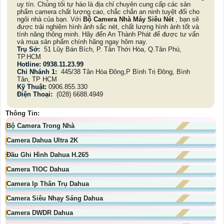
uy tín. Chúng tôi tự hào là địa chỉ chuyên cung cấp các sản
phẩm camera chất lượng cao, chắc chắn an ninh tuyệt đối cho
ngôi nhà của bạn. Với
Bộ Camera Nhà Máy Siêu Nét
, bạn sẽ
được trải nghiệm hình ảnh sắc nét, chất lượng hình ảnh tốt và
tính năng thông minh. Hãy đến An Thành Phát để được tư vấn
và mua sản phẩm chính hãng ngay hôm nay.
Trụ Sở:
51 Lũy Bán Bích, P. Tân Thới Hòa, Q.Tân Phú,
TP.HCM
Hotline: 0938.11.23.99
Chi Nhánh 1:
445/38 Tân Hòa Đông,P Bình Trị Đông, Bình
Tân, TP HCM
Kỹ Thuật:
0906.855.330
Điện Thoại:
(028) 6688.4949
Thông Tin:
Bộ Camera Trong Nhà
Camera Dahua Ultra 2K
Đầu Ghi Hình Dahua H.265
Camera TIOC Dahua
Camera Ip Thân Trụ Dahua
Camera Siêu Nhạy Sáng Dahua
Camera DWDR Dahua