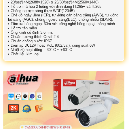
• 20fps@4M(2688×1520) & 25/30fps@4M(2560×1440)
• Hỗ trợ mã hóa 2 luồng với định dạng H.265+ và H.265
• Chống ngược sáng thực WDR(120dB).
• Chế độ ngày đêm (ICR), tự động cân bằng trắng (AWB), tự động
bù sáng (AGC), chống ngược sáng(BLC), chống nhiễu (3DNR).
• Tầm xa hồng ngoại 30m với công nghệ hồng ngoại thông minh
• Hỗ trợ tên miền
• Ống kính cố định 3.6mm.
• Chuẩn tương thích Onvif 2.4.
• Chuẩn chống nước IP67.
• Điện áp DC12V hoặc PoE (802.3af), công suất 6W
• Nhiệt độ hoạt động : -30° C ~ +60° C.
• Chất liệu kim loại