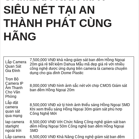
SIÊU NÉT TẠI AN
THÀNH PHÁT CÙNG
HÃNG
7,500,000 VNĐ khả năng giám sát ban đêm Hồng Ngoại
Lắp Camera
20m giá rẻ tiết kiệm Dahua Mẫu mã đẹp giá rẻ với nhiều
Quan Sát
công nghệ được ứng dụng trên camera là camera chuyên
Gia Đình
dụng cho gia đình Dome Plastic
Trọn Bộ
Camera IP
8,000,000 VNĐ hình ảnh sắc nét với chip CMOS Giám sát
Âm Thanh
ban đêm Hồng Ngoại 20m
Cho Văn
Phòng
Lắp đặt
8,500,000 VNĐ xử lý hình ảnh thiếu sáng Hồng Ngoại SMD
camera
Khi xem thiếu sáng Hồng Ngoại 30m giám sát phù hơp
quan sát
Công Nghệ Mới
qua mạng
lap camera
8,500,000 VNĐ Với Chức Năng Công nghệ giám sát ban
starlight
đêm Hồng Ngoại 50m Công nghệ ban đêm Hồng Ngoại
ngoài trời
SMD
Lắp camera
6,500,000 VNĐ Khả Năng Công nghệ giám sát ban đêm