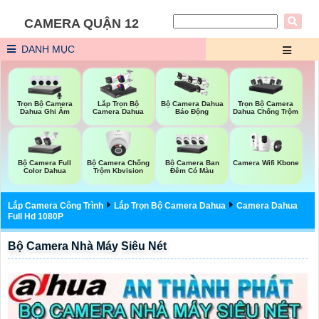
CAMERA QUẬN 12
DANH MỤC
Trọn Bộ Camera
Trọn Bộ Camera
Lắp Trọn Bộ
Bộ Camera Dahua
Dahua Ghi Âm
Dahua Chống Trộm
Camera Dahua
Báo Động
Bộ Camera Full
Bộ Camera Chống
Bộ Camera Ban
Camera Wifi Kbone
Color Dahua
Trộm Kbvision
Đêm Có Màu
Lắp Camera Công Trình
Lắp Trọn Bộ Camera Dahua
Camera Dahua
Full Hd 1080P
Bộ Camera Nhà Máy Siêu Nét