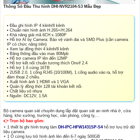
Thông Số Đầu Thu hình DHI-NVR2104-S3 Mẫu Đẹp
• Đầu ghi hình IP 4 kênh/8 kênh
• Chuẩn nén hình ảnh H.265+/H.264
• Khả năng giải mã 6CH x 1080P
• Hỗ trợ AI by Camera: Bảo vệ vành đai và SMD Plus (cần camera
IP có chức năng trên)
• Xem lại đồng thời 4 kênh/8 kênh
• Băng thông đầu vào max 80Mpb
• Hỗ trợ camera IP lên đến 12MP
• Hỗ trợ kết nối chuẩn tương thích Onvif 2.4
• Hỗ trợ 1 ổ cứng 16TB
• 2USB 2.0, 1 cổng RJ45 (10/100M), 1 cổng audio vào ra, hỗ trợ
đàm thoại 2 chiều.
• Xuất hình ảnh 1 HDMI và 1 VGA
• Quản lý đồng thời 128 tài khoản kết nối.
• Chất liệu vỏ nhựa
• Nguồn: DC12V, 1.5A
Bộ camera quan sát chuyên dụng lắp đặt quan sát an ninh nhà ở, cửa
hàng, kho xưởng, trường học, văn phòng, công ty,...
👉 Trọn bộ bao gồm:
+ 1 thiết bị ghi hình trung tâm
DH-IPC-HFW1431SP-S4
hỗ trợ lưu trữ dữ
liệu camera
+ 1 Ổ cứng lưu trữ hình ảnh lên đến 6-7 ngày 500GB