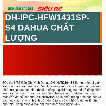
DH-IPC-HFW1431SP-
S4
DAHUA CHẤT
LƯỢNG
ĐẦU GHI DAHUA THIẾT
KẾ ĐẸP
DHI-NVR2104-
S3
Đầu thu KTS Đầu Ghi Hình Dahua
DHI-NVR2104-S3
là một thiết bị giám
sát qua mạng rất tiện dụng. Với khả năng kết nối và truyền tải hình ảnh
chất lượng cao qua điện thoại di động, người dùng có thể dễ dàng kiểm
soát và giám sát từ xa mọi hoạt động trong khu vực được giám sát.
Một Vấn đề nổi bật của
DHI-NVR2104-S3
là chất lượng hình sắc nét và
sắc nét khiến cho hình ảnh trở nên rõ ràng và chi tiết. Việc xử lý hình
ảnh thiếu sáng cũng được cải thiện nhờ công nghệ ONVIF.