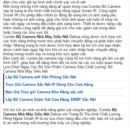
đảm cho việc ghi lại hình ảnh chính xác và rõ nét.
Một trong những tính năng đáng 🌠 quan trọng của Combo Bộ Camera
này là trang bị thu hình chất lượng hồng ngoại Smart IR. Công nghệ
Smart IR cho phép điều chỉnh tự động độ sáng khi có ánh sáng yếu
hoặc không có ánh sáng, giúp cho hình ảnh quan sát luôn rõ ràng và
sắc nét ngay cả trong điều kiện ánh sáng kém. Thiết bị được nâng cấp
thêm nhiều công nghệ rất đáng giá ích cho việc giám sát trong đêm
hoặc trong các khu vực tối.
Combo
Bộ Camera Nhà Máy Siêu Nét
Dahua cũng được tích hợp với
các tính năng thông minh như phát hiện chuyển động và phát hiện xâm
nhập. Những trang bị mới được tích hợp đem lại lợi ích cho bạn nhận
được cảnh báo ngay lập tức khi có sự xâm nhập hoặc chuyển động
không mong muốn xảy ra trong khu vực giám sát.
Bên cạnh đó, combo bộ camera này cũng hỗ trợ tính năng ghi âm và ghi
hình 24/7, giúp bạn dễ dàng theo dõi và xem lại các sự kiện quan trọng.
Lựa Chọn Ngay Các Bộ Sản Phẩm Camera Siêu Chất Lượng: Bộ
Camera Nhà Máy Siêu Nét
Lắp Bộ Camera wifi Văn Phòng Sắc Nét
Trọn Gói Camera Sắc Nét IP Dùng Cho Cửa Hàng
Báo Giá Trọn gói Camera Kho Hàng sắc nét
Lắp Bộ Camera Giám Sát Cửa Hàng 1080P Sắc Nét
Với lợi ích an ninh và khả năng giám sát chuyên nghiệp, Combo
Bộ
Camera Nhà Máy Siêu Nét
Dahua với Trang Bị Thu hình Chất Lượng
Hồng Ngoại Smart IR là sự lựa chọn hàng đầu cho việc bảo vệ và quản
lý an ninh trong môi trường nhà máy và công nghiệp.