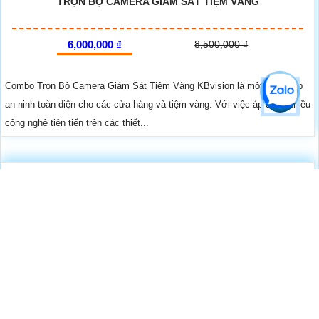
TRỌN BỘ CAMERA GIÁM SÁT TIỆM VÀNG
6,000,000 ₫
8,500,000 ₫
Combo Trọn Bộ Camera Giám Sát Tiệm Vàng KBvision là một giải pháp
an ninh toàn diện cho các cửa hàng và tiệm vàng. Với việc áp dụng nhiều
công nghệ tiên tiến trên các thiết...
LẮP BỘ CAMERA IP GIÁM SÁT BÃI XE
6,000,000 ₫
8,500,000 ₫
Combo lắp bộ camera IP giám sát bãi xe KBvision là sự lựa chọn hoàn
hảo cho việc bảo vệ và giám sát bãi xe của bạn. Combo này cung cấp
không chỉ một sản phẩm mà có thêm nhiều chức năng ưu việt