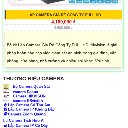
LẮP CAMERA GIÁ RẺ CÔNG TY FULL HD
4,100,000 ₫
5,600,000 ₫
Bộ kit Lắp Camera Giá Rẻ Công Ty FULL HD Hikvision là giải
pháp hoàn hảo cho việc giám sát an ninh trong gia đình, văn
phòng, cửa hàng, nhà xưởng và nhiều nơi khác. Với tính...
THƯƠNG HIỆU CAMERA
Bộ Camera Quan Sát
camera Dahua
Camera HIKVISON
camera KBvision
️🎤️
Lắp Camera Có Thu Âm
📶
Lắp Camera IP Không Dây
🕵️
Camera Zoom Quang
🧛‍♀️
Camera Tích Hợp AI
💻
Lắp Camera IP Có Dây