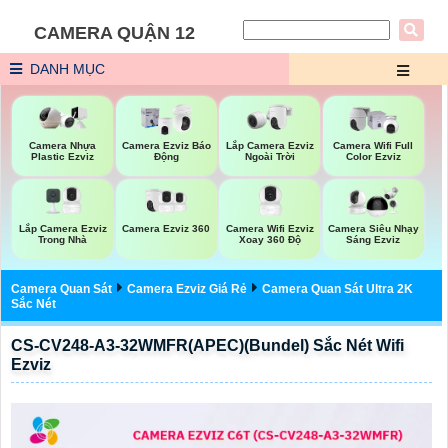
CAMERA QUẬN 12
DANH MỤC
Lắp Camera Ezviz
Camera Nhựa
Camera Ezviz Báo
Camera Wifi Full
Ngoài Trời
Plastic Ezviz
Động
Color Ezviz
Lắp Camera Ezviz
Camera Ezviz 360
Camera Wifi Ezviz
Camera Siêu Nhạy
Trong Nhà
Xoay 360 Độ
Sáng Ezviz
Camera Quan Sát
Camera Ezviz Giá Rẻ
Camera Quan Sát Ultra 2K
Sắc Nét
CS-CV248-A3-32WMFR(APEC)(Bundel) Sắc Nét Wifi
Ezviz