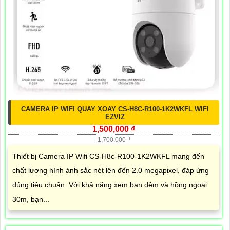
CAMERA IP WIFI QUAY XOAY CS-H8C-R100-1K2WKFL WIFI
EZVIZ
1,500,000 ₫
1,700,000 ₫
Thiết bị Camera IP Wifi CS-H8c-R100-1K2WKFL mang đến
chất lượng hình ảnh sắc nét lên đến 2.0 megapixel, đáp ứng
đúng tiêu chuẩn. Với khả năng xem ban đêm và hồng ngoại
30m, bạn...