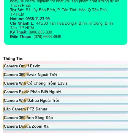
ngay để có trải nghiệm tốt nhất với sản phẩm chất lượng từ An
Thành Phát.
Trụ Sở:
51 Lũy Bán Bích, P. Tân Thới Hòa, Q.Tân Phú,
TP.HCM
Hotline: 0938.11.23.99
Chi Nhánh 1:
445/38 Tân Hòa Đông,P Bình Trị Đông, Bình
Tân, TP HCM
Kỹ Thuật:
0906.855.330
Điện Thoại:
(028) 6688.4949
Thông Tin:
Camera Onvif Ezviz
Camera 360 Ezviz Ngoài Trời
Camera Wifi Có Chống Trộm Ezviz
Camera Ezviz Phân Biệt Người
Camera Wifi Dahua Ngoài Trời
Lắp Camera PTZ Dahua
Camera 360 Ánh Sáng Kép
Camera Dahua Zoom Xa