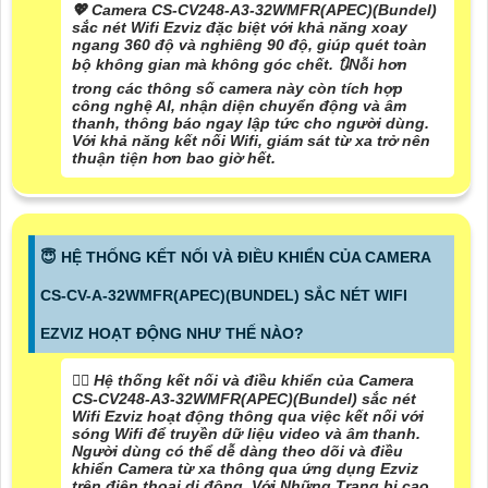
💖 Camera CS-CV248-A3-32WMFR(APEC)(Bundel)
sắc nét Wifi Ezviz đặc biệt với khả năng xoay
ngang 360 độ và nghiêng 90 độ, giúp quét toàn
bộ không gian mà không góc chết. 🔃
Nỗi hơn
trong các thông số
camera này còn tích hợp
công nghệ AI, nhận diện chuyển động và âm
thanh, thông báo ngay lập tức cho người dùng.
Với khả năng kết nối Wifi, giám sát từ xa trở nên
thuận tiện hơn bao giờ hết.
😇 HỆ THỐNG KẾT NỐI VÀ ĐIỀU KHIỂN CỦA CAMERA
CS-CV-A-32WMFR(APEC)(BUNDEL) SẮC NÉT WIFI
EZVIZ HOẠT ĐỘNG NHƯ THẾ NÀO?
🙆‍♀️ Hệ thống kết nối và điều khiển của Camera
CS-CV248-A3-32WMFR(APEC)(Bundel) sắc nét
Wifi Ezviz hoạt động thông qua việc kết nối với
sóng Wifi để truyền dữ liệu video và âm thanh.
Người dùng có thể dễ dàng theo dõi và điều
khiển Camera từ xa thông qua ứng dụng Ezviz
trên điện thoại di động. Với Những Trang bị cao