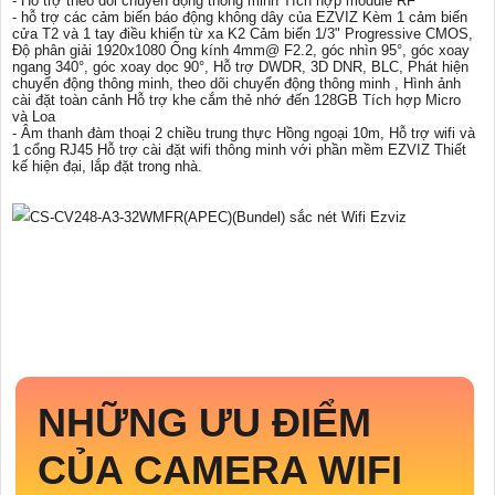
- Hỗ trợ theo dõi chuyển động thông minh Tích hợp module RF
- hỗ trợ các cảm biến báo động không dây của EZVIZ Kèm 1 cảm biến
cửa T2 và 1 tay điều khiển từ xa K2 Cảm biến 1/3" Progressive CMOS,
Độ phân giải 1920x1080 Ống kính 4mm@ F2.2, góc nhìn 95°, góc xoay
ngang 340°, góc xoay dọc 90°, Hỗ trợ DWDR, 3D DNR, BLC, Phát hiện
chuyển động thông minh, theo dõi chuyển động thông minh , Hình ảnh
cài đặt toàn cảnh Hỗ trợ khe cắm thẻ nhớ đến 128GB Tích hợp Micro
và Loa
- Âm thanh đàm thoại 2 chiều trung thực Hồng ngoại 10m, Hỗ trợ wifi và
1 cổng RJ45 Hỗ trợ cài đặt wifi thông minh với phần mềm EZVIZ Thiết
kế hiện đại, lắp đặt trong nhà.
NHỮNG ƯU ĐIỂM
CỦA CAMERA WIFI