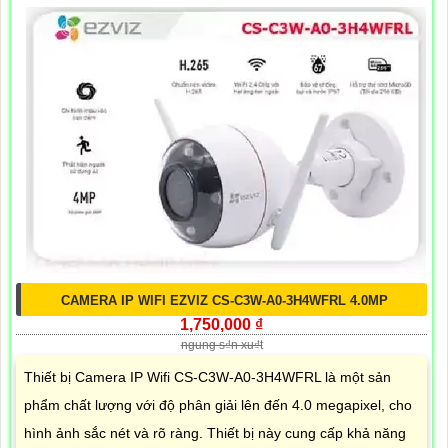
CAMERA IP WIFI EZVIZ CS-C3W-A0-3H4WFRL 4.0MP
1,750,000 ₫
ngung s₫n xu₫t
Thiết bị Camera IP Wifi CS-C3W-A0-3H4WFRL là một sản
phẩm chất lượng với độ phân giải lên đến 4.0 megapixel, cho
hình ảnh sắc nét và rõ ràng. Thiết bị này cung cấp khả năng