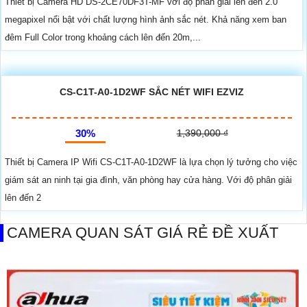
Thiết bị Camera HD DS-2CE70DF3T-MF với độ phân giải lên đến 2.0
megapixel nổi bật với chất lượng hình ảnh sắc nét. Khả năng xem ban
đêm Full Color trong khoảng cách lên đến 20m,...
CS-C1T-A0-1D2WF SẮC NÉT WIFI EZVIZ
30%
1,390,000 ₫
Thiết bị Camera IP Wifi CS-C1T-A0-1D2WF là lựa chọn lý tưởng cho việc
giám sát an ninh tại gia đình, văn phòng hay cửa hàng. Với độ phân giải
lên đến 2
CAMERA QUAN SÁT GIÁ RẺ ĐỀ XUẤT