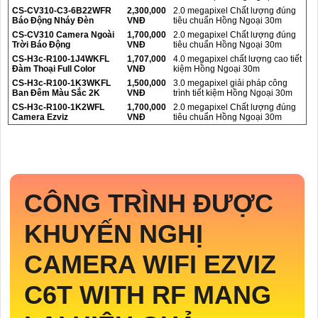
CS-CV310-C3-6B22WFR
2,300,000
2.0 megapixel Chất lượng đúng
Báo Động Nháy Đèn
VNĐ
tiêu chuẩn Hồng Ngoại 30m
CS-CV310 Camera Ngoài
1,700,000
2.0 megapixel Chất lượng đúng
Trời Báo Động
VNĐ
tiêu chuẩn Hồng Ngoại 30m
CS-H3c-R100-1J4WKFL
1,707,000
4.0 megapixel chất lượng cao tiết
Đàm Thoại Full Color
VNĐ
kiệm Hồng Ngoại 30m
CS-H3c-R100-1K3WKFL
1,500,000
3.0 megapixel giải pháp công
Ban Đêm Màu Sắc 2K
VNĐ
trình tiết kiệm Hồng Ngoại 30m
CS-H3c-R100-1K2WFL
1,700,000
2.0 megapixel Chất lượng đúng
Camera Ezviz
VNĐ
tiêu chuẩn Hồng Ngoại 30m
CÔNG TRÌNH ĐƯỢC
KHUYẾN NGHỊ
CAMERA WIFI EZVIZ
C6T WITH RF MANG