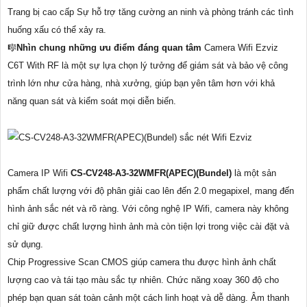
Trang bị cao cấp Sự hỗ trợ tăng cường an ninh và phòng tránh các tình
huống xấu có thể xảy ra.
🎼️
Nhìn chung những ưu điểm đáng quan tâm
Camera Wifi Ezviz
C6T With RF là một sự lựa chọn lý tưởng để giám sát và bảo vệ công
trình lớn như cửa hàng, nhà xưởng, giúp bạn yên tâm hơn với khả
năng quan sát và kiểm soát mọi diễn biến.
Camera IP Wifi
CS-CV248-A3-32WMFR(APEC)(Bundel)
là một sản
phẩm chất lượng với độ phân giải cao lên đến 2.0 megapixel, mang đến
hình ảnh sắc nét và rõ ràng. Với công nghệ IP Wifi, camera này không
chỉ giữ được chất lượng hình ảnh mà còn tiện lợi trong việc cài đặt và
sử dụng.
Chip Progressive Scan CMOS giúp camera thu được hình ảnh chất
lượng cao và tái tạo màu sắc tự nhiên. Chức năng xoay 360 độ cho
phép bạn quan sát toàn cảnh một cách linh hoạt và dễ dàng. Âm thanh