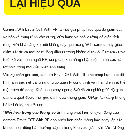
LẠI HIỆU QUẢ
Camera Wifi Ezviz C6T With RF là một giải pháp hiệu quả để giám sát
và bảo vệ công trình xây dựng, cửa hàng và nhà xưởng có diện tích
rộng. Với khả năng kết nối không dây qua mạng Wifi, camera này giúp
giám sát từ xa mọi hoạt động diễn ra trong không gian đó. Camera được
thiết kế với công nghệ RF, cung cấp khả năng nhận diện chính xác và
tốt hơn trong mọi điều kiện ánh sáng.
Với độ phân giải cao, camera Ezviz C6T With RF cho phép bạn theo dõi
hình ảnh sắc nét và rõ ràng, giúp quản lý công trình và nhận diện vật thể
một cách dễ dàng. Khả năng xoay ngang 340 độ và nghiêng 90 độ giúp
camera quét được mọi góc cạnh của không gian, 🔄
Hãy Tin rằng
không
bỏ lỡ bất kỳ chi tiết nào.
🔃
Nỗi hơn trong các thông số
tính năng phát hiện chuyển động của
camera Ezviz C6T With RF cho phép bạn nhận thông báo ngay lập tức
khi có hoạt động bất thường xảy ra trong khu vực giám sát. Với Những