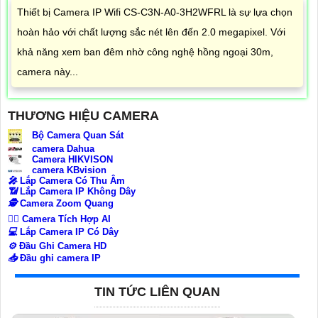
Thiết bị Camera IP Wifi CS-C3N-A0-3H2WFRL là sự lựa chọn
hoàn hảo với chất lượng sắc nét lên đến 2.0 megapixel. Với
khả năng xem ban đêm nhờ công nghệ hồng ngoại 30m,
camera này...
THƯƠNG HIỆU CAMERA
Bộ Camera Quan Sát
camera Dahua
Camera HIKVISON
camera KBvision
️🎤️
Lắp Camera Có Thu Âm
📶
Lắp Camera IP Không Dây
🕵️
Camera Zoom Quang
🧛‍♀️
Camera Tích Hợp AI
💻
Lắp Camera IP Có Dây
⚙️
Đầu Ghi Camera HD
📥
Đầu ghi camera IP
TIN TỨC LIÊN QUAN