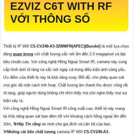
EZVIZ C6T WITH RF
VỚI THÔNG SỐ
Thiết bị IP Wifi
CS-CV248-A3-32WMFR(APEC)(Bundel)
là một lựa chọn
đáng
quan trọng
với chất lượng sắc nét lên đến 2.0 megapixel và đạt
tiêu chuẩn cao. Với công nghệ Hồng Ngoại Smart IR, camera này cung
cấp hình ảnh rõ ràng và sắc nét ngay cả trong điều kiện ánh sáng yếu.
Ưu điểm của thiết bị này là khả năng xoay 360 độ, cho phép quan sát
mọi góc độ một cách linh hoạt. Chất lượng âm thanh thu được cũng rất
rõ ràng, giúp người dùng không chỉ nhìn thấy mà còn nghe thấy mọi sự
kiện xảy ra.
Với công nghệ Hồng Ngoại Smart IR công suất cao, thiết bị này mang
lại khả năng quan sát ban đêm tốt với khoảng cách hồng ngoại lên đến
10m, 🔄
Hãy Tin rằng
an ninh cho gia đình và căn hộ của bạn.
⚒
Những cải tiến chất lượng
camera IP Wifi
CS-CV248-A3-