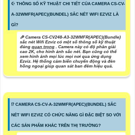
☪ THÔNG SỐ KỸ THUẬT CHI TIẾT CỦA CAMERA CS-CV-
A-32WMFR(APEC)(BUNDEL) SẮC NÉT WIFI EZVIZ LÀ
GÌ?
️🎉 Camera CS-CV248-A3-32WMFR(APEC)(Bundle)
sắc nét Wifi Ezviz có một số thông số kỹ thuật
đáng
quan trọng
. Camera này có độ phân giải
cao 2K, cho hình ảnh sắc nét. Bạn cũng có thể
xem hình ảnh mọi lúc mọi nơi qua ứng dụng
Ezviz. Hệ thống cảm biến chuyển động và đèn
hồng ngoại giúp quan sát ban đêm hiệu quả.
⁉️ CAMERA CS-CV-A-32WMFR(APEC)(BUNDEL) SẮC
NÉT WIFI EZVIZ CÓ CHỨC NĂNG GÌ ĐẶC BIỆT SO VỚI
CÁC SẢN PHẨM KHÁC TRÊN THỊ TRƯỜNG?