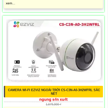
xem...
CAMERA WI-FI EZVIZ NGOÀI TRỜI CS-C3N-A0-3H2WFRL SẮC
NÉT
ngung s₫n xu₫t
1,675,000 ₫