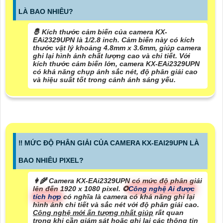
LÀ BAO NHIÊU?
🤴 Kích thước cảm biến của camera KX-
EAi2329UPN là 1/2.8 inch. Cảm biến này có kích
thước vật lý khoảng 4.8mm x 3.6mm, giúp camera
ghi lại hình ảnh chất lượng cao và chi tiết. Với
kích thước cảm biến lớn, camera KX-EAi2329UPN
có khả năng chụp ảnh sắc nét, độ phân giải cao
và hiệu suất tốt trong cảnh ánh sáng yếu.
‼️ MỨC ĐỘ PHÂN GIẢI CỦA CAMERA KX-EAI29UPN LÀ
BAO NHIÊU PIXEL?
👩‍🌾 Camera KX-EAi2329UPN có mức độ phân giải
lên đến 1920 x 1080 pixel. ✪
Công nghệ Ai được
tích hợp
có nghĩa là camera có khả năng ghi lại
hình ảnh chi tiết và sắc nét với độ phân giải cao.
Công nghệ mới ấn tượng nhất giúp
rất quan
trọng khi cần giám sát hoặc ghi lại các thông tin