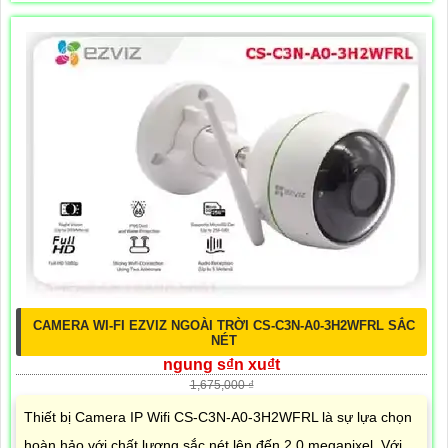
CAMERA WI-FI EZVIZ NGOÀI TRỜI CS-C3N-A0-3H2WFRL SẮC
NÉT
ngung s₫n xu₫t
1,675,000 ₫
Thiết bị Camera IP Wifi CS-C3N-A0-3H2WFRL là sự lựa chọn
hoàn hảo với chất lượng sắc nét lên đến 2.0 megapixel. Với