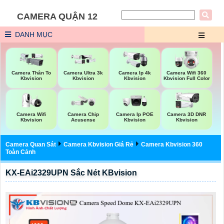
CAMERA QUẬN 12
DANH MỤC
Camera Thân To
Camera Ultra 3k
Camera Ip 4k
Camera Wifi 360
Kbvision
Kbvision
Kbvision
Kbvision Full Color
Camera Wifi
Camera Chip
Camera Ip POE
Camera 3D DNR
Kbvision
Acusense
Kbvision
Kbvision
Camera Quan Sát
Camera Kbvision Giá Rẻ
Camera Kbvision 360
Toàn Cảnh
KX-EAi2329UPN Sắc Nét KBvision