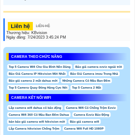
Liên hệ
LIÊN HỆ
Thương hiệu:
KBvision
Ngày đăng:
7/24/2023 3:45:24 PM
CAMERA THEO CHỨC NĂNG
Top 5 Camera Wifi Cho Gia Đình Nên Dùng
Báo giá camera ezviz ngoài trời
Báo Giá Camera IP Hikvision Mới Nhất
Báo Giá Camera imou Trong Nhà
Báo giá camera 2 mắt dahua mới
Những Camera Có Màu Ban Đêm
Top 5 Camera Quay Đóng Hàng Cực Nét
Top 5 Camera 2 Mắt
CAMERA KẾT NỐI WIFI
Lắp camera wifi dahua có báo động
Camera Wifi Có Chống Trộm Ezviz
Camera Wifi 360 Có Màu Ban Đêm Dahua
Camera Ezviz Báo Động
bản báo giá camera wifi hikvision mới
Báo giá camera wifi
Lắp Camera hikvision Chống Trộm
Camera Wifi Full HD 1080P