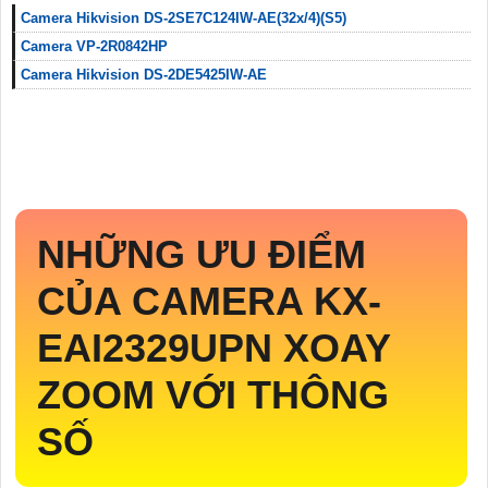
Camera Hikvision DS-2SE7C124IW-AE(32x/4)(S5)
Camera VP-2R0842HP
Camera Hikvision DS-2DE5425IW-AE
NHỮNG ƯU ĐIỂM
CỦA CAMERA
KX-
EAI2329UPN
XOAY
ZOOM VỚI THÔNG
SỐ