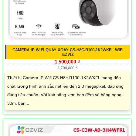
CAMERA IP WIFI QUAY XOAY CS-H8C-R100-1K2WKFL WIFI
EZVIZ
1,500,000 ₫
1,700,000 ₫
Thiết bị Camera IP Wifi CS-H8c-R100-1K2WKFL mang đến
chất lượng hình ảnh sắc nét lên đến 2.0 megapixel, đáp ứng
đúng tiêu chuẩn. Với khả năng xem ban đêm và hồng ngoại
30m, bạn...