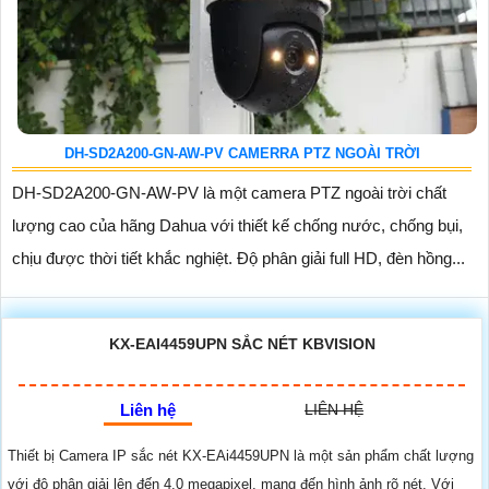
DH-SD2A200-GN-AW-PV CAMERRA PTZ NGOÀI TRỜI
DH-SD2A200-GN-AW-PV là một camera PTZ ngoài trời chất
lượng cao của hãng Dahua với thiết kế chống nước, chống bụi,
chịu được thời tiết khắc nghiệt. Độ phân giải full HD, đèn hồng...
KX-EAI4459UPN SẮC NÉT KBVISION
Liên hệ
LIÊN HỆ
Thiết bị Camera IP sắc nét KX-EAi4459UPN là một sản phẩm chất lượng
với độ phân giải lên đến 4.0 megapixel, mang đến hình ảnh rõ nét. Với