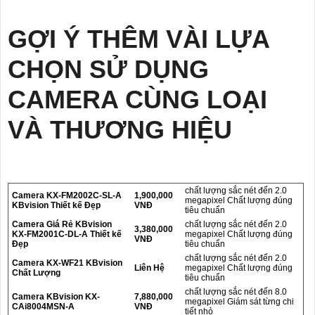
GỢI Ý THÊM VÀI LỰA
CHỌN SỬ DỤNG
CAMERA CÙNG LOẠI
VÀ THƯƠNG HIỆU
chất lượng sắc nét đến 2.0
Camera KX-FM2002C-SL-A
1,900,000
megapixel Chất lượng đúng
KBvision Thiết kế Đẹp
VNĐ
tiêu chuẩn
Camera Giá Rẻ KBvision
chất lượng sắc nét đến 2.0
3,380,000
KX-FM2001C-DL-A Thiết kế
megapixel Chất lượng đúng
VNĐ
Đẹp
tiêu chuẩn
chất lượng sắc nét đến 2.0
Camera KX-WF21 KBvision
Liên Hệ
megapixel Chất lượng đúng
Chất Lượng
tiêu chuẩn
chất lượng sắc nét đến 8.0
Camera KBvision KX-
7,880,000
megapixel Giám sát từng chi
CAi8004MSN-A
VNĐ
tiết nhỏ