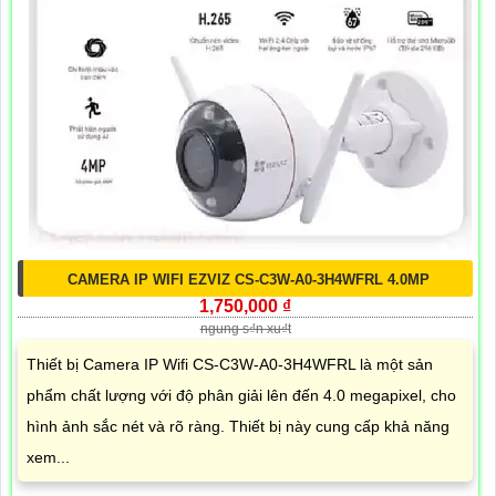
CAMERA IP WIFI EZVIZ CS-C3W-A0-3H4WFRL 4.0MP
1,750,000 ₫
ngung s₫n xu₫t
Thiết bị Camera IP Wifi CS-C3W-A0-3H4WFRL là một sản
phẩm chất lượng với độ phân giải lên đến 4.0 megapixel, cho
hình ảnh sắc nét và rõ ràng. Thiết bị này cung cấp khả năng
xem...