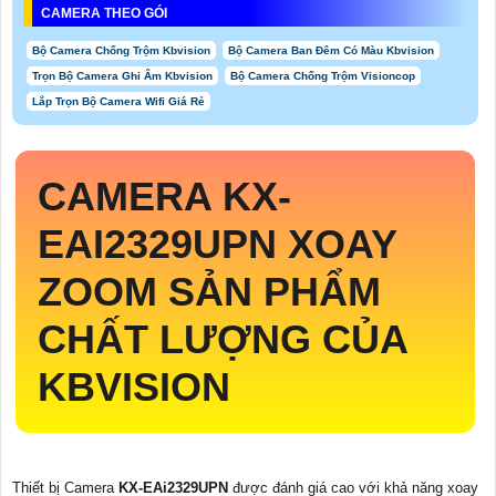
CAMERA THEO GÓI
Bộ Camera Chống Trộm Kbvision
Bộ Camera Ban Đêm Có Màu Kbvision
Trọn Bộ Camera Ghi Âm Kbvision
Bộ Camera Chống Trộm Visioncop
Lắp Trọn Bộ Camera Wifi Giá Rẻ
CAMERA
KX-
EAI2329UPN
XOAY
ZOOM SẢN PHẨM
CHẤT LƯỢNG CỦA
KBVISION
Thiết bị Camera
KX-EAi2329UPN
được đánh giá cao với khả năng xoay