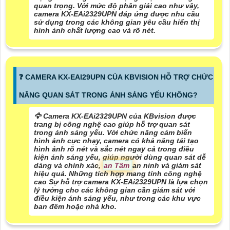
quan trọng. Với mức độ phân giải cao như vậy,
camera KX-EAi2329UPN đáp ứng được nhu cầu
sử dụng trong các không gian yêu cầu hiển thị
hình ảnh chất lượng cao và rõ nét.
️❓ CAMERA KX-EAI29UPN CỦA KBVISION HỖ TRỢ CHỨC
NĂNG QUAN SÁT TRONG ÁNH SÁNG YẾU KHÔNG?
🦅 Camera KX-EAi2329UPN của KBvision được
trang bị công nghệ cao giúp hỗ trợ quan sát
trong ánh sáng yếu. Với chức năng cảm biến
hình ảnh cực nhạy, camera có khả năng tái tạo
hình ảnh rõ nét và sắc nét ngay cả trong điều
kiện ánh sáng yếu, giúp người dùng quan sát dễ
dàng và chính xác,
an Tâm
an ninh và giám sát
hiệu quả. Những tích hợp mang tính công nghệ
cao Sự hỗ trợ camera KX-EAi2329UPN là lựa chọn
lý tưởng cho các không gian cần giám sát với
điều kiện ánh sáng yếu, như trong các khu vực
ban đêm hoặc nhà kho.