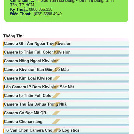
Chi Nhánh 1:
445/38 Tân Hòa Đông,P Bình Trị Đông, Bình
Tân, TP HCM
Kỹ Thuật:
0906.855.330
Điện Thoại:
(028) 6688.4949
Thông Tin:
Camera Ghi Âm Ngoài Trời Kbvision
Camera Ip Thân Full Color Kbvision
Camera Hồng Ngoại Kbvision
Camera Kbvision Ban Đêm Có Màu
Camera Kim Loại Kbvison
Lắp Camera IP Dom Kbvision Sắc Nét
Camera Ip Thân Full Color
Camera Thu âm Dahua Trong Nhà
Camera Có Đọc Mã QR
Camera Cho xe nâng
Tư Vấn Chọn Camera Cho Kho Logistics