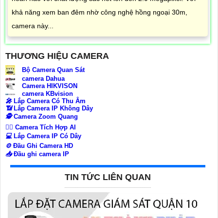
khả năng xem ban đêm nhờ công nghệ hồng ngoại 30m,
camera này...
THƯƠNG HIỆU CAMERA
Bộ Camera Quan Sát
camera Dahua
Camera HIKVISON
camera KBvision
️🎤️
Lắp Camera Có Thu Âm
📶
Lắp Camera IP Không Dây
🕵️
Camera Zoom Quang
🧛‍♀️
Camera Tích Hợp AI
💻
Lắp Camera IP Có Dây
⚙️
Đầu Ghi Camera HD
📥
Đầu ghi camera IP
TIN TỨC LIÊN QUAN