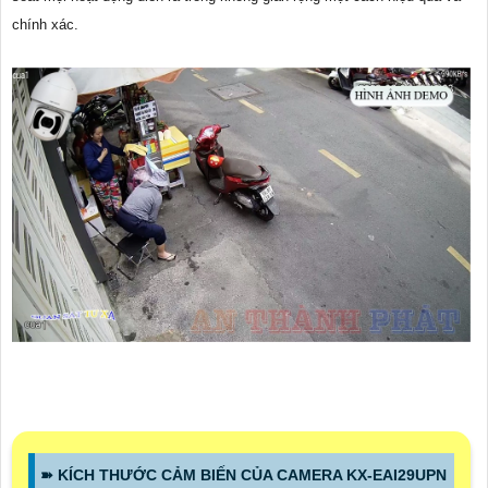
chính xác.
➽ KÍCH THƯỚC CẢM BIẾN CỦA CAMERA KX-EAI29UPN