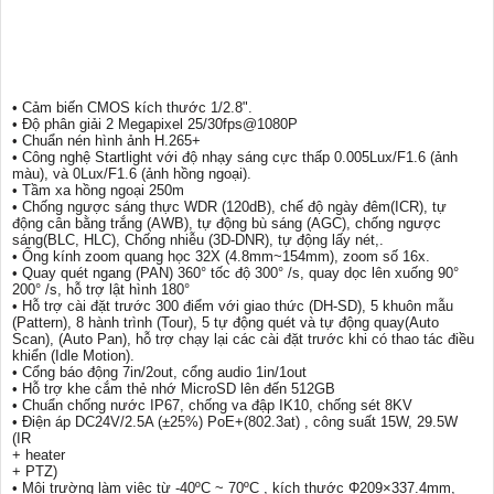
• Cảm biến CMOS kích thước 1/2.8".
• Độ phân giải 2 Megapixel 25/30fps@1080P
• Chuẩn nén hình ảnh H.265+
• Công nghệ Startlight với độ nhạy sáng cực thấp 0.005Lux/F1.6 (ảnh
màu), và 0Lux/F1.6 (ảnh hồng ngoại).
• Tầm xa hồng ngoại 250m
• Chống ngược sáng thực WDR (120dB), chế độ ngày đêm(ICR), tự
động cân bằng trắng (AWB), tự động bù sáng (AGC), chống ngược
sáng(BLC, HLC), Chống nhiễu (3D-DNR), tự động lấy nét,.
• Ống kính zoom quang học 32X (4.8mm~154mm), zoom số 16x.
• Quay quét ngang (PAN) 360° tốc độ 300° /s, quay dọc lên xuống 90°
200° /s, hỗ trợ lật hình 180°
• Hỗ trợ cài đặt trước 300 điểm với giao thức (DH-SD), 5 khuôn mẫu
(Pattern), 8 hành trình (Tour), 5 tự động quét và tự động quay(Auto
Scan), (Auto Pan), hỗ trợ chạy lại các cài đặt trước khi có thao tác điều
khiển (Idle Motion).
• Cổng báo động 7in/2out, cổng audio 1in/1out
• Hỗ trợ khe cắm thẻ nhớ MicroSD lên đến 512GB
• Chuẩn chống nước IP67, chống va đập IK10, chống sét 8KV
• Điện áp DC24V/2.5A (±25%) PoE+(802.3at) , công suất 15W, 29.5W
(IR
+ heater
+ PTZ)
• Môi trường làm việc từ -40ºC ~ 70ºC , kích thước Φ209×337.4mm,